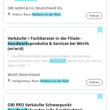
OBI GmbH & Co. Deutschland KG
Velbert, Raum
Mülheim an der Ruhr
Vollzeit
Verkäufer / Fachberater in der Filiale - 
Handwerk
sprodukte & Services bei Würth 
(m/w/d)
"...Kundenkontakten deutschlandweit. Sie beraten 
unsere Kunden aus dem 
Handwerk
 persönlich vor Ort zu 
über 5.000..."
Würth Deutschland
Heiligenhaus, Raum
Mülheim an der Ruhr
Vollzeit
OBI PRO Verkäufer Schwerpunkt 