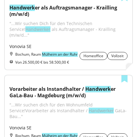
Handwerk
er als Auftragsmanager - Krailling 
(m/w/d)
"...Wir suchen Dich für den Technischen 
Service!
Handwerker
 als Auftragsmanager - Krailling 
(m/w/d..."
Vonovia SE
Bochum, Raum
Mülheim an der Ruhr
Homeoffice
Vollzeit
Von 26.500,00 € bis 58.500,00 €
Vorarbeiter als Instandhalter / 
Handwerk
er 
GaLa-Bau - Magdeburg (m/w/d)
"...Wir suchen dich für den Wohnumfeld 
Service!Vorarbeiter als Instandhalter / 
Handwerker
 GaLa-
Bau..."
Vonovia SE
Bochum, Raum
Mülheim an der Ruhr