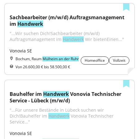
Sachbearbeiter (m/w/d) Auftragsmanagement 
im 
Handwerk
"...Wir suchen Dich!Sachbearbeiter (m/w/d) 
Auftragsmanagement im 
Handwerk
 Wir bietenEinen..."
Vonovia SE
Bochum, Raum
Mülheim an der Ruhr
Homeoffice
Vollzeit
Von 26.600,00 € bis 58.500,00 €
Bauhelfer im 
Handwerk
 Vonovia Technischer 
Service - Lübeck (m/w/d)
"...Für unsere Bestände in Lübeck suchen wir 
Dich!Bauhelfer im 
Handwerk
 Vonovia Technischer 
Service..."
Vonovia SE