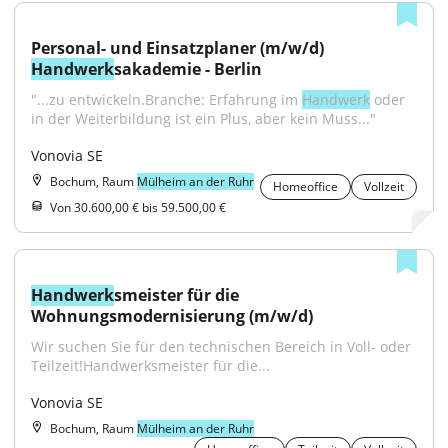
Personal- und Einsatzplaner (m/w/d) 
Handwerk
sakademie - Berlin
"...zu entwickeln.Branche: Erfahrung im 
Handwerk
 oder 
in der Weiterbildung ist ein Plus, aber kein Muss..."
Vonovia SE
Bochum, Raum
Mülheim an der Ruhr
Homeoffice
Vollzeit
Von 30.600,00 € bis 59.500,00 €
Handwerk
smeister für die 
Wohnungsmodernisierung (m/w/d)
Wir suchen Sie für den technischen Bereich in Voll- oder 
Teilzeit!Handwerksmeister für die...
Vonovia SE
Bochum, Raum
Mülheim an der Ruhr