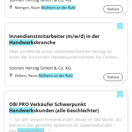
Ratingen, Raum
Mülheim an der Ruhr
Vollzeit
Innendienstmitarbeiter (m/w/d) in der 
Handwerk
sbranche
Über unsWerde unser Lösemittel!Sonnen Herzog ist 
eines der führenden Handelsunternehmen für Farben,...
Sonnen Herzog GmbH & Co. KG
Velbert, Raum
Mülheim an der Ruhr
Vollzeit
OBI PRO Verkäufer Schwerpunkt 
Handwerk
skunden (alle Geschlechter)
"...für alle unsere Firmenkunden direkt im OBI Markt. Du 
betreust das gesamte Spektrum an Gewerbekunden – 
von 
Handwerkern
..."