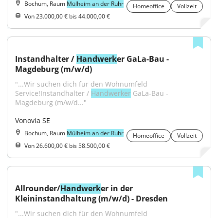
Bochum, Raum
Mülheim an der Ruhr
Homeoffice
Vollzeit
Von 23.000,00 € bis 44.000,00 €
Instandhalter / 
Handwerk
er GaLa-Bau - 
Magdeburg (m/w/d)
"...Wir suchen dich für den Wohnumfeld 
Service!Instandhalter / 
Handwerker
 GaLa-Bau - 
Magdeburg (m/w/d..."
Vonovia SE
Bochum, Raum
Mülheim an der Ruhr
Homeoffice
Vollzeit
Von 26.600,00 € bis 58.500,00 €
Allrounder/
Handwerk
er in der 
Kleininstandhaltung (m/w/d) - Dresden
"...Wir suchen dich für den Wohnumfeld 