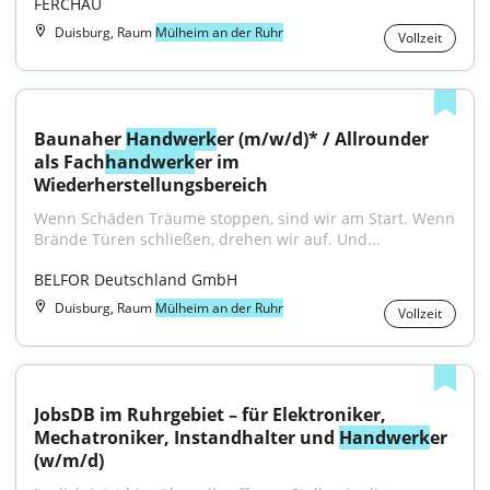
FERCHAU
Duisburg, Raum
Mülheim an der Ruhr
Vollzeit
Baunaher 
Handwerk
er (m/w/d)* / Allrounder 
als Fach
handwerk
er im 
Wiederherstellungsbereich
Wenn Schäden Träume stoppen, sind wir am Start. Wenn 
Brände Türen schließen, drehen wir auf. Und...
BELFOR Deutschland GmbH
Duisburg, Raum
Mülheim an der Ruhr
Vollzeit
JobsDB im Ruhrgebiet – für Elektroniker, 
Mechatroniker, Instandhalter und 
Handwerk
er 
(w/m/d)