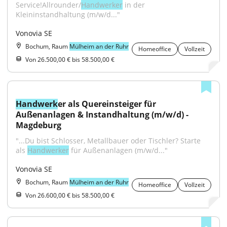
Service!Allrounder/
Handwerker
 in der 
Kleininstandhaltung (m/w/d..."
Vonovia SE
Bochum, Raum
Mülheim an der Ruhr
Homeoffice
Vollzeit
Von 26.500,00 € bis 58.500,00 €
Handwerk
er als Quereinsteiger für 
Außenanlagen & Instandhaltung (m/w/d) - 
Magdeburg
"...Du bist Schlosser, Metallbauer oder Tischler? Starte 
als 
Handwerker
 für Außenanlagen (m/w/d..."
Vonovia SE
Bochum, Raum
Mülheim an der Ruhr
Homeoffice
Vollzeit
Von 26.600,00 € bis 58.500,00 €