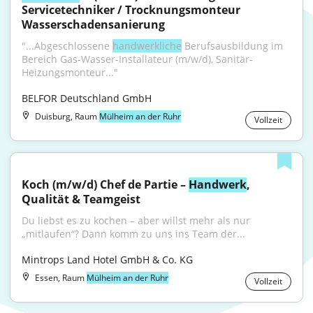
Servicetechniker / Trocknungsmonteur 
Wasserschadensanierung
"...Abgeschlossene 
handwerkliche
 Berufsausbildung im 
Bereich Gas-Wasser-Installateur (m/w/d), Sanitär-
Heizungsmonteur..."
BELFOR Deutschland GmbH
Duisburg, Raum
Mülheim an der Ruhr
Vollzeit
Koch (m/w/d) Chef de Partie – 
Handwerk
, 
Qualität & Teamgeist
Du liebst es zu kochen – aber willst mehr als nur 
„mitlaufen“? Dann komm zu uns ins Team der...
Mintrops Land Hotel GmbH & Co. KG
Essen, Raum
Mülheim an der Ruhr
Vollzeit