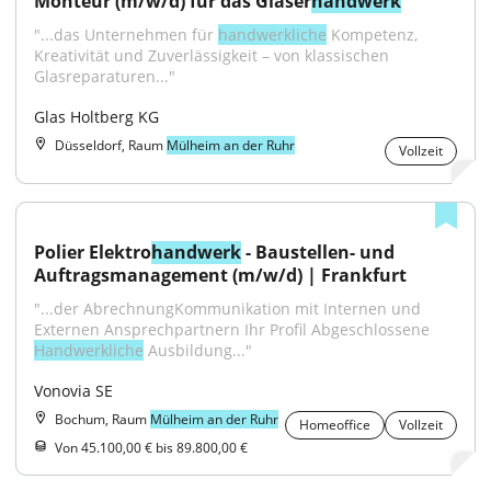
Monteur (m/w/d) für das Glaser
handwerk
"...das Unternehmen für 
handwerkliche
 Kompetenz, 
Kreativität und Zuverlässigkeit – von klassischen 
Glasreparaturen..."
Glas Holtberg KG
Düsseldorf, Raum
Mülheim an der Ruhr
Vollzeit
Polier Elektro
handwerk
 - Baustellen- und 
Auftragsmanagement (m/w/d) | Frankfurt
"...der AbrechnungKommunikation mit Internen und 
Externen Ansprechpartnern Ihr Profil Abgeschlossene 
Handwerkliche
 Ausbildung..."
Vonovia SE
Bochum, Raum
Mülheim an der Ruhr
Homeoffice
Vollzeit
Von 45.100,00 € bis 89.800,00 €