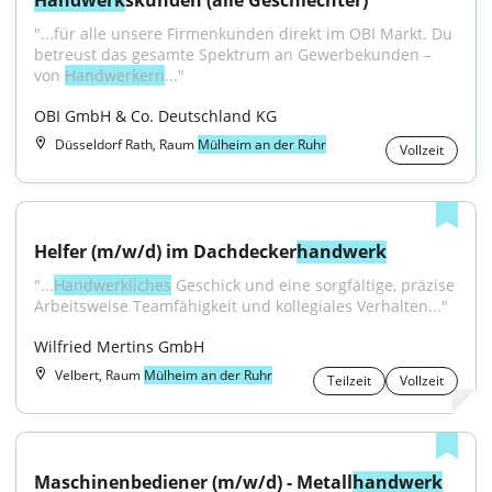
Handwerk
skunden (alle Geschlechter)
"...für alle unsere Firmenkunden direkt im OBI Markt. Du 
betreust das gesamte Spektrum an Gewerbekunden – 
von 
Handwerkern
..."
OBI GmbH & Co. Deutschland KG
Düsseldorf Rath, Raum
Mülheim an der Ruhr
Vollzeit
Helfer (m/w/d) im Dachdecker
handwerk
"...
Handwerkliches
 Geschick und eine sorgfältige, präzise 
Arbeitsweise Teamfähigkeit und kollegiales Verhalten..."
Wilfried Mertins GmbH
Velbert, Raum
Mülheim an der Ruhr
Teilzeit
Vollzeit
Maschinenbediener (m/w/d) - Metall
handwerk