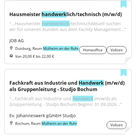
Hausmeister 
handwerk
lich/technisch (m/w/d)
"...Hausmeister 
handwerklich
/technischAktuell suchen 
wir für unseren Kunden aus dem Facility Management..."
JOB AG
Duisburg, Raum
Mülheim an der Ruhr
Homeoffice
Vollzeit
Von 20,00 € bis 22,00 €
Fachkraft aus Industrie und 
Handwerk
 (m/w/d) 
als Gruppenleitung - Studjo Bochum
"...Fachkraft aus Industrie und 
Handwerk
 (m/w/d) als 
Gruppenleitung - Studjo Bochum Beginn: 01.09.2026..."
Ev. Johanneswerk gGmbH Studjo
Bochum, Raum
Mülheim an der Ruhr
Vollzeit