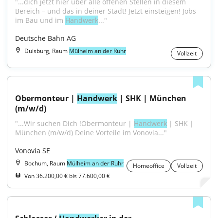
"...dich jetzt hier über alle offenen Stellen in diesem 
Bereich – und das in deiner Stadt! Jetzt einsteigen! Jobs 
im Bau und im 
Handwerk
..."
Deutsche Bahn AG
Duisburg, Raum
Mülheim an der Ruhr
Vollzeit
Obermonteur | 
Handwerk
 | SHK | München 
(m/w/d)
"...Wir suchen Dich !Obermonteur | 
Handwerk
 | SHK | 
München (m/w/d) Deine Vorteile im Vonovia..."
Vonovia SE
Bochum, Raum
Mülheim an der Ruhr
Homeoffice
Vollzeit
Von 36.200,00 € bis 77.600,00 €