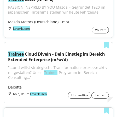
PASSION INSPIRED BY YOU Mazda – Gegründet 1920 im 
japanischen Hiroshima stellen wir heute Fahrzeuge...
Mazda Motors (Deutschland) GmbH
Leverkusen
Vollzeit
Trainee
 Cloud DiveIn - Dein Einstieg im Bereich 
Extended Enterprise (m/w/d)
"...und willst strategische Transformationsprozesse aktiv 
mitgestalten? Unser 
Trainee
-Programm im Bereich 
Consulting..."
Deloitte
Köln, Raum
Leverkusen
Homeoffice
Teilzeit