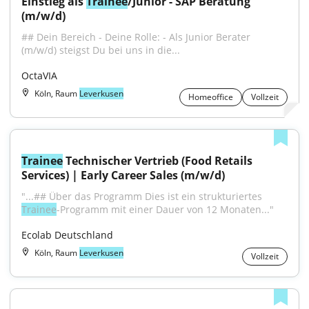
Einstieg als 
Trainee
/Junior - SAP Beratung 
(m/w/d)
## Dein Bereich - Deine Rolle: - Als Junior Berater 
(m/w/d) steigst Du bei uns in die...
OctaVIA
Köln, Raum
Leverkusen
Homeoffice
Vollzeit
Trainee
 Technischer Vertrieb (Food Retails 
Services) | Early Career Sales (m/w/d)
"...## Über das Programm Dies ist ein strukturiertes 
Trainee
-Programm mit einer Dauer von 12 Monaten..."
Ecolab Deutschland
Köln, Raum
Leverkusen
Vollzeit