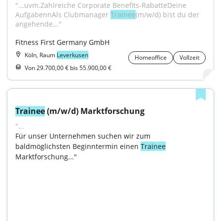
"...uvm.Zahlreiche Corporate Benefits-RabatteDeine 
AufgabennAls Clubmanager 
Trainee
(m/w/d) bist du der 
angehende..."
Fitness First Germany GmbH
Köln, Raum
Leverkusen
Homeoffice
Vollzeit
Von 29.700,00 € bis 55.900,00 €
Trainee
 (m/w/d) Marktforschung
"...
Für unser Unternehmen suchen wir zum 
baldmöglichsten Beginntermin einen 
Trainee
Marktforschung..."
