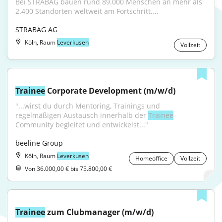
Bei STRABAG bauen rund 89.000 Menschen an mehr als 
2.400 Standorten weltweit am Fortschritt....
STRABAG AG
Köln, Raum
Leverkusen
Vollzeit
Trainee
 Corporate Development (m/w/d)
"...wirst du durch Mentoring, Trainings und 
regelmäßigen Austausch innerhalb der 
Trainee
Community begleitet und entwickelst..."
beeline Group
Köln, Raum
Leverkusen
Homeoffice
Vollzeit
Von 36.000,00 € bis 75.800,00 €
Trainee
 zum Clubmanager (m/w/d)