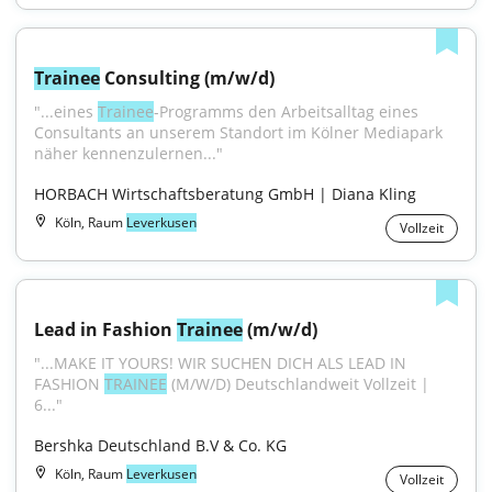
Trainee
 Consulting (m/w/d)
"...eines 
Trainee
-Programms den Arbeitsalltag eines 
Consultants an unserem Standort im Kölner Mediapark 
näher kennenzulernen..."
HORBACH Wirtschaftsberatung GmbH | Diana Kling
Köln, Raum
Leverkusen
Vollzeit
Lead in Fashion 
Trainee
 (m/w/d)
"...MAKE IT YOURS! WIR SUCHEN DICH ALS LEAD IN 
FASHION 
TRAINEE
 (M/W/D) Deutschlandweit Vollzeit | 
6..."
Bershka Deutschland B.V & Co. KG
Köln, Raum
Leverkusen
Vollzeit