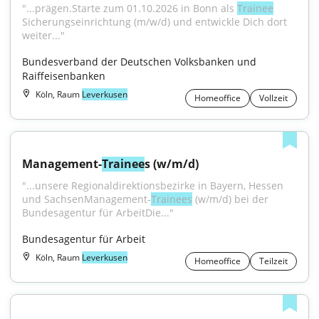
"...prägen.Starte zum 01.10.2026 in Bonn als 
Trainee
Sicherungseinrichtung (m/w/d) und entwickle Dich dort 
weiter..."
Bundesverband der Deutschen Volksbanken und 
Raiffeisenbanken
Köln, Raum
Leverkusen
Homeoffice
Vollzeit
Management-
Trainee
s (w/m/d)
"...unsere Regionaldirektionsbezirke in Bayern, Hessen 
und SachsenManagement-
Trainees
 (w/m/d) bei der 
Bundesagentur für ArbeitDie..."
Bundesagentur für Arbeit
Köln, Raum
Leverkusen
Homeoffice
Teilzeit