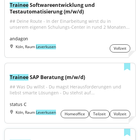
Trainee
 Softwareentwicklung und 
Testautomatisierung (m/w/d)
## Deine Route - In der Einarbeitung wirst du in 
unserem eigenen Schulungs-Center in rund 2 Monaten...
andagon
Köln, Raum
Leverkusen
Vollzeit
Trainee
 SAP Beratung (m/w/d)
## Was Du willst - Du magst Herausforderungen und 
liebst smarte Lösungen - Du stehst auf...
status C
Köln, Raum
Leverkusen
Homeoffice
Teilzeit
Vollzeit