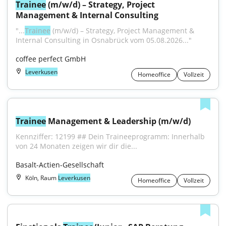
Trainee
 (m/w/d) – Strategy, Project 
Management & Internal Consulting
"...
Trainee
 (m/w/d) – Strategy, Project Management & 
Internal Consulting in Osnabrück vom 05.08.2026..."
coffee perfect GmbH
Leverkusen
Homeoffice
Vollzeit
Trainee
 Management & Leadership (m/w/d)
Kennziffer: 12199 ## Dein Traineeprogramm: Innerhalb 
von 24 Monaten zeigen wir dir die...
Basalt-Actien-Gesellschaft
Köln, Raum
Leverkusen
Homeoffice
Vollzeit