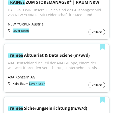
TRAINEE
 ZUM STOREMANAGER* | RAUM NRW
DAS SIND WIR Unsere Filialen sind das Aushängeschild 
von NEW YORKER. Mit Leidenschaft für Mode und...
NEW YORKER Austria
Leverkusen
Vollzeit
Trainee
 Aktuariat & Data Sciene (m/w/d)
AXA Deutschland ist Teil der AXA Gruppe, einem der 
weltweit führenden Versicherungsunternehmen. Als...
AXA Konzern AG
Köln, Raum
Leverkusen
Vollzeit
Trainee
 Sicherungseinrichtung (m/w/d)