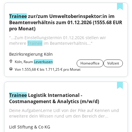
Trainee
 zur/zum Umweltoberinspektor:in im 
Beamtenverhältnis zum 01.12.2026 (1555.68 EUR 
pro Monat)
"...Zum Einstellungstermin 01.12.2026 stellen wir 
mehrere 
Trainee
 im Beamtenverhältnis..."
Bezirksregierung Köln
Köln, Raum
Leverkusen
Homeoffice
Vollzeit
Von 1.555,68 € bis 1.711,25 € pro Monat
Trainee
 Logistik International - 
Costmanagement & Analytics (m/w/d)
Deine AufgabenLerne Lidl von der Pike auf Kennen und 
erweitere dein Wissen rund um den Bereich der...
Lidl Stiftung & Co KG