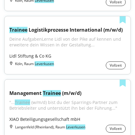
Köln, Raum
Leverkusen
Vollzeit
Trainee
 Logistikprozesse International (m/w/d)
Deine AufgabenLerne Lidl von der Pike auf kennen und 
erweitere dein Wissen in der Gestaltung...
Lidl Stiftung & Co KG
Köln, Raum
Leverkusen
Vollzeit
Management 
Trainee
 (m/w/d)
"...
Trainee
 (w/m/d) bist du der Sparrings-Partner zum 
Betriebsleiter und unterstützt ihn bei der Führung..."
XIAO Beteiligungsgesellschaft mbH
Langenfeld (Rheinland), Raum
Leverkusen
Vollzeit