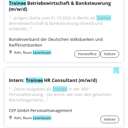
Trainee
 Betriebswirtschaft & Banksteuerung 
(m/w/d)
"...prägen.Starte zum 01.10.2026 in Berlin als 
Trainee
Betriebswirtschaft & Banksteuerung (m/w/d) und 
entwickle..."
Bundesverband der Deutschen Volksbanken und 
Raiffeisenbanken
Köln, Raum
Leverkusen
Homeoffice
Vollzeit
Intern: 
Trainee
 HR Consultant (m/w/d)
"...Deine Aufgaben als 
Trainee
 in der 360° 
Personalberatung - Du lernst, wie man den gesamten 
Recruitingprozess..."
CEP GmbH Personalmanagement
Köln, Raum
Leverkusen
Vollzeit