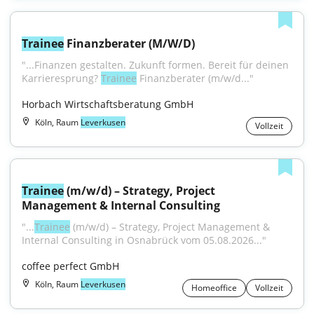
Trainee
 Finanzberater (M/W/D)
"...Finanzen gestalten. Zukunft formen. Bereit für deinen 
Karrieresprung? 
Trainee
 Finanzberater (m/w/d..."
Horbach Wirtschaftsberatung GmbH
Köln, Raum
Leverkusen
Vollzeit
Trainee
 (m/w/d) – Strategy, Project 
Management & Internal Consulting
"...
Trainee
 (m/w/d) – Strategy, Project Management & 
Internal Consulting in Osnabrück vom 05.08.2026..."
coffee perfect GmbH
Köln, Raum
Leverkusen
Homeoffice
Vollzeit