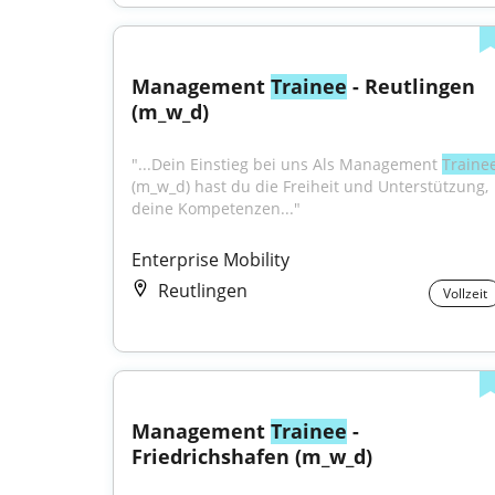
Management 
Trainee
 - Reutlingen 
(m_w_d)
"...Dein Einstieg bei uns Als Management 
Traine
(m_w_d) hast du die Freiheit und Unterstützung, 
deine Kompetenzen..."
Enterprise Mobility
Reutlingen
Vollzeit
Management 
Trainee
 - 
Friedrichshafen (m_w_d)