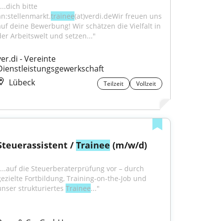
...dich bitte 
an:stellenmarkt.
trainee
(at)verdi.deWir freuen uns 
auf deine Bewerbung! Wir schätzen die Vielfalt in 
der Arbeitswelt und setzen..."
ver.di - Vereinte 
Dienstleistungsgewerkschaft
Lübeck
Teilzeit
Vollzeit
Steuerassistent / 
Trainee
 (m/w/d)
"...auf die Steuerberaterprüfung vor – durch 
gezielte Fortbildung, Training-on-the-Job und 
unser strukturiertes 
Trainee
..."