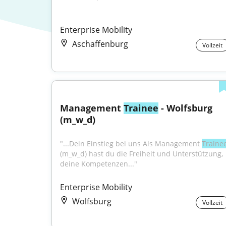
Enterprise Mobility
Aschaffenburg
Vollzeit
Management 
Trainee
 - Wolfsburg 
(m_w_d)
"...Dein Einstieg bei uns Als Management 
Traine
(m_w_d) hast du die Freiheit und Unterstützung, 
deine Kompetenzen..."
Enterprise Mobility
Wolfsburg
Vollzeit