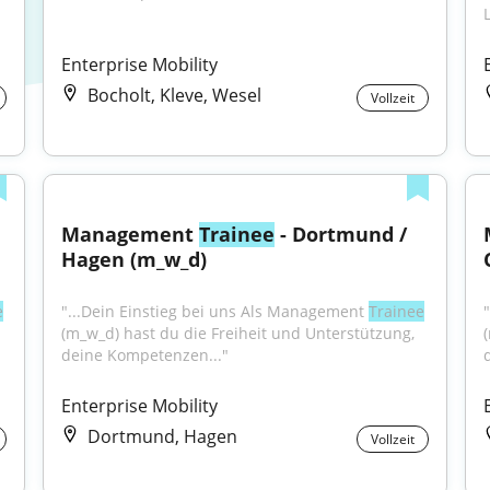
Enterprise Mobility
Bocholt, Kleve, Wesel
Vollzeit
Management 
Trainee
 - Dortmund / 
Hagen (m_w_d)
e
"...Dein Einstieg bei uns Als Management 
Trainee
(m_w_d) hast du die Freiheit und Unterstützung, 
deine Kompetenzen..."
Enterprise Mobility
Dortmund, Hagen
Vollzeit