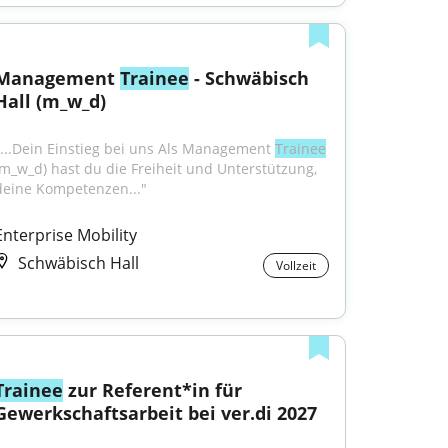
Management 
Trainee
 - Schwäbisch 
Hall (m_w_d)
"...Dein Einstieg bei uns Als Management 
Trainee
(m_w_d) hast du die Freiheit und Unterstützung, 
deine Kompetenzen..."
Enterprise Mobility
Schwäbisch Hall
Vollzeit
Trainee
 zur Referent*in für 
Gewerkschaftsarbeit bei ver.di 2027