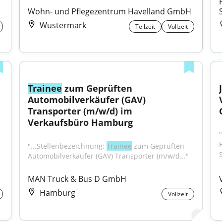
Wohn- und Pflegezentrum Havelland GmbH
Wustermark
Teilzeit
Vollzeit
Trainee
 zum Geprüften 
Automobilverkäufer (GAV) 
Transporter (m/w/d) im 
Verkaufsbüro Hamburg
"...Stellenbezeichnung: 
Trainee
 zum Geprüften 
S
Automobilverkäufer (GAV) Transporter (m/w/d..."
MAN Truck & Bus D GmbH
Hamburg
Vollzeit