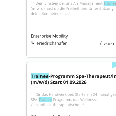
"...Dein Einstieg bei uns Als Management 
Traine
(m_w_d) hast du die Freiheit und Unterstützung, 
deine Kompetenzen..."
Enterprise Mobility
Friedrichshafen
Vollzeit
Trainee
-Programm Spa-Therapeut/in
(m/w/d) Start 01.09.2026
"...Dir das Handwerk bei. Starte ein 24-monatiges
SPA-
Trainee
-Programm, das Wellness, 
Gesundheit, therapeutische..."