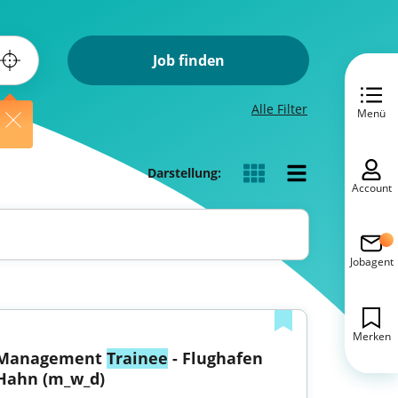
Job finden
Alle Filter
Menü
Darstellung:
Account
Jobagent
Merken
Management 
Trainee
 - Flughafen 
Hahn (m_w_d)