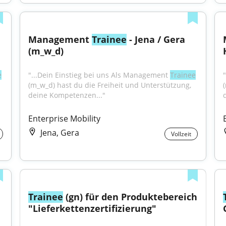
Management 
Trainee
 - Jena / Gera 
(m_w_d)
e
"...Dein Einstieg bei uns Als Management 
Trainee
(m_w_d) hast du die Freiheit und Unterstützung, 
deine Kompetenzen..."
Enterprise Mobility
Jena, Gera
Vollzeit
Trainee
 (gn) für den Produktebereich 
"Lieferkettenzertifizierung"