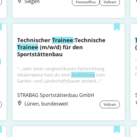
Siegen
Homeoffice
Vollzeit
Technischer 
Trainee
:Technische 
Trainee
 (m/w/d) für den 
Sportstättenbau
e
"...oder einer vergleichbaren Fachrichtung. 
Idealerweise hast du eine 
Ausbildung
 zum 
Garten- und Landschaftsbauer (m/w/d..."
STRABAG Sportstättenbau GmbH
Lünen, bundesweit
Vollzeit