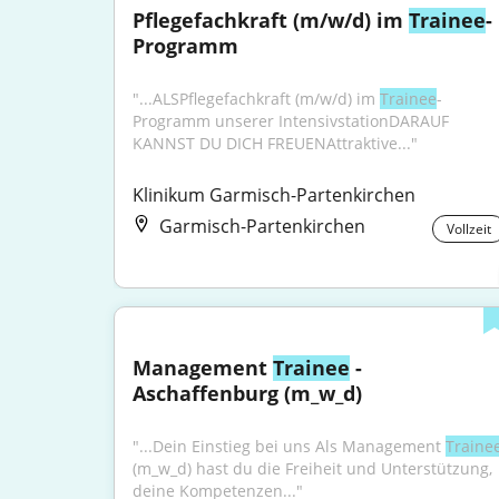
Pflegefachkraft (m/w/d) im 
Trainee
-
Programm
"...ALSPflegefachkraft (m/w/d) im 
Trainee
-
Programm unserer IntensivstationDARAUF 
KANNST DU DICH FREUENAttraktive..."
Klinikum Garmisch-Partenkirchen
Garmisch-Partenkirchen
Vollzeit
Management 
Trainee
 - 
Aschaffenburg (m_w_d)
"...Dein Einstieg bei uns Als Management 
Traine
(m_w_d) hast du die Freiheit und Unterstützung, 
deine Kompetenzen..."