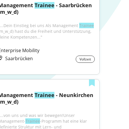
Management 
Trainee
 - Saarbrücken 
(m_w_d)
"...Dein Einstieg bei uns Als Management 
Trainee
(m_w_d) hast du die Freiheit und Unterstützung, 
deine Kompetenzen..."
Enterprise Mobility
Saarbrücken
Vollzeit
Management 
Trainee
 - Neunkirchen 
(m_w_d)
"...von uns und was wir bewegen!Unser 
Management-
Trainee
-Programm hat eine klar 
definierte Struktur mit Lern- und 