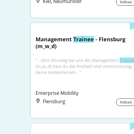
Kiel, Neumünster
Vollzeit
Management 
Trainee
 - Flensburg 
(m_w_d)
"...Dein Einstieg bei uns Als Management 
Traine
(m_w_d) hast du die Freiheit und Unterstützung, 
deine Kompetenzen..."
Enterprise Mobility
Flensburg
Vollzeit