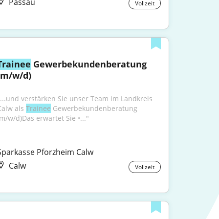
Passau
Vollzeit
Trainee
 Gewerbekundenberatung 
(m/w/d)
"...und verstärken Sie unser Team im Landkreis 
Calw als 
Trainee
 Gewerbekundenberatung 
(m/w/d)Das erwartet Sie •..."
Sparkasse Pforzheim Calw
Calw
Vollzeit