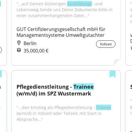
e
"...auf Deinen bisherigen 
Ausbildungs
- und 
"
Lebensweg.Sende uns Deine Dokumente bitte in 
einer zusammenhängenden Datei..."
GUT Certifizierungsgesellschaft mbH für 
Managementsysteme Umweltgutachter
Berlin
Vollzeit
35.000,00 €
 
Pflegedienstleitung - 
Trainee
(w/m/d) im SPZ Wustermark
 
"...den Einstieg als Pflegedienstleitung - 
Trainee
(w/m/d) in Vollzeit oder Teilzeit, mit Start in 
Absprache..."