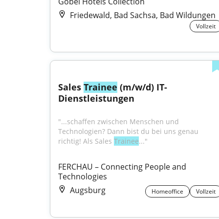
Göbel Hotels Collection
Friedewald, Bad Sachsa, Bad Wildungen
Vollzeit
Sales 
Trainee
 (m/w/d) IT-
Dienstleistungen
"...schaffen zwischen Menschen und 
Technologien? Dann bist du bei uns genau 
richtig! Als Sales 
Trainee
..."
FERCHAU – Connecting People and 
Technologies
Augsburg
Homeoffice
Vollzeit