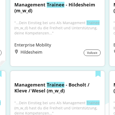
Management 
Trainee
 - Hildesheim 
(m_w_d)
"...Dein Einstieg bei uns Als Management 
Trainee
(m_w_d) hast du die Freiheit und Unterstützung, 
deine Kompetenzen..."
Enterprise Mobility
Hildesheim
Vollzeit
Management 
Trainee
 - Bocholt / 
Kleve / Wesel (m_w_d)
e
"...Dein Einstieg bei uns Als Management 
Trainee
(m_w_d) hast du die Freiheit und Unterstützung, 
deine Kompetenzen..."