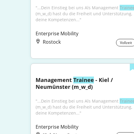
"...Dein Einstieg bei uns Als Management 
Traine
(m_w_d) hast du die Freiheit und Unterstützung, 
deine Kompetenzen..."
Enterprise Mobility
Rostock
Vollzeit
Management 
Trainee
 - Kiel / 
Neumünster (m_w_d)
"...Dein Einstieg bei uns Als Management 
Traine
(m_w_d) hast du die Freiheit und Unterstützung, 
deine Kompetenzen..."
Enterprise Mobility