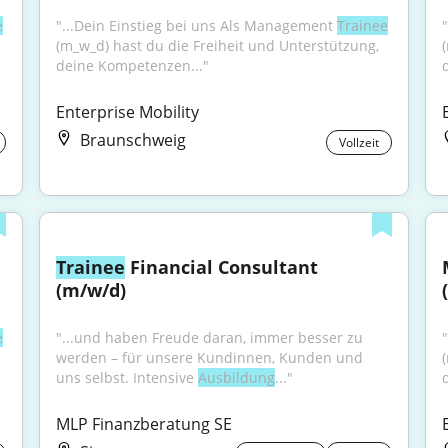
e
"...Dein Einstieg bei uns Als Management 
Trainee
(m_w_d) hast du die Freiheit und Unterstützung, 
deine Kompetenzen..."
Enterprise Mobility
Braunschweig
Vollzeit
Trainee
 Financial Consultant 
(m/w/d)
e
"...und haben Freude daran, immer besser zu 
werden – für unsere Kundinnen, Kunden und 
uns selbst. Intensive 
Ausbildung
..."
MLP Finanzberatung SE