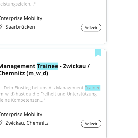
Leistungszielen..."
Enterprise Mobility
Saarbrücken
Vollzeit
Management 
Trainee
 - Zwickau / 
Chemnitz (m_w_d)
"...Dein Einstieg bei uns Als Management 
Trainee
(m_w_d) hast du die Freiheit und Unterstützung, 
deine Kompetenzen..."
Enterprise Mobility
Zwickau, Chemnitz
Vollzeit