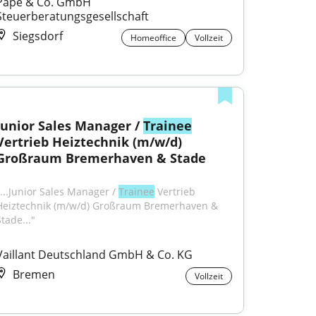
Pape & Co. GmbH 
Steuerberatungsgesellschaft
Siegsdorf
Homeoffice
Vollzeit
Junior Sales Manager / 
Trainee
Vertrieb Heiztechnik (m/w/d) 
Großraum Bremerhaven & Stade
"...Junior Sales Manager / 
Trainee
 Vertrieb 
Heiztechnik (m/w/d) Großraum Bremerhaven & 
tade..."
Vaillant Deutschland GmbH & Co. KG
Bremen
Vollzeit