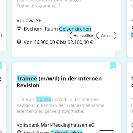
Traineeprogramms..."
Vonovia SE
Bochum, Raum
Gelsenkirchen
Homeoffice
Vollzeit
Von 46.900,00 € bis 92.100,00 €
g
Trainee
 (m/w/d) in der Internen 
Revision
"...Sie als 
Trainee
 (m/w/d) in der Internen 
Revision.Im Rahmen der Traineemaßnahme 
erlernen SieEigenverantwortliche..."
Volksbank Marl-Recklinghausen eG