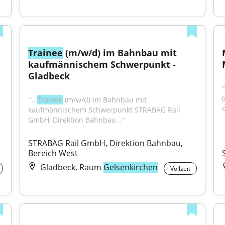
Trainee
 (m/w/d) im Bahnbau mit 
kaufmännischem Schwerpunkt - 
Gladbeck
"...
Trainee
 (m/w/d) im Bahnbau mit 
kaufmännischem Schwerpunkt STRABAG Rail 
GmbH, Direktion Bahnbau..."
STRABAG Rail GmbH, Direktion Bahnbau, 
Bereich West
Gladbeck, Raum
Gelsenkirchen
Vollzeit