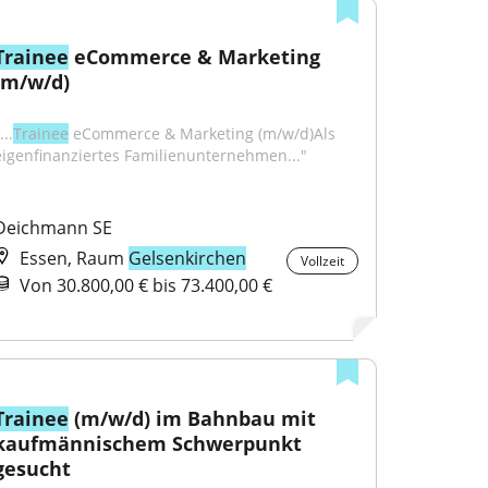
Trainee
 eCommerce & Marketing 
(m/w/d)
...
Trainee
 eCommerce & Marketing (m/w/d)Als 
eigenfinanziertes Familienunternehmen..."
Deichmann SE
Essen, Raum
Gelsenkirchen
Vollzeit
Von 30.800,00 € bis 73.400,00 €
Trainee
 (m/w/d) im Bahnbau mit 
kaufmännischem Schwerpunkt 
gesucht