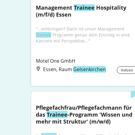
Management 
Trainee
 Hospitality 
(m/f/d) Essen
"...einbringen? Dann ist unser Management 
Trainee
 Programm genau dein Einstieg in eine 
Karriere mit Perspektive..."
Motel One GmbH
Essen, Raum
Gelsenkirchen
Vollzeit
Pflegefachfrau/Pflegefachmann für 
das 
Trainee
-Programm 'Wissen und 
mehr mit Struktur' (m/w/d)