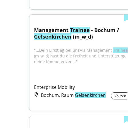
Management 
Trainee
 - Bochum / 
Gelsenkirchen
 (m_w_d)
"...Dein Einstieg bei unsAls Management 
Trainee
(m_w_d) hast du die Freiheit und Unterstützung, 
deine Kompetenzen..."
Enterprise Mobility
Bochum, Raum
Gelsenkirchen
Vollzeit