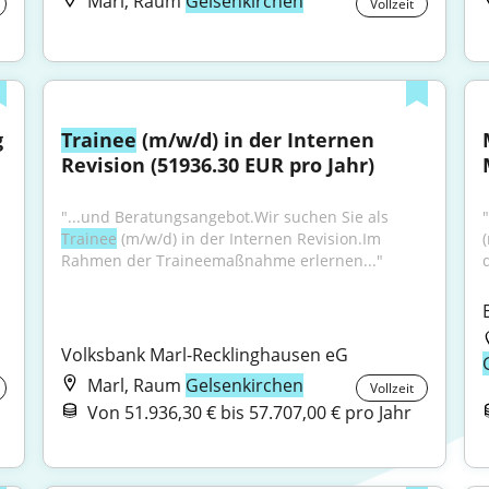
Marl, Raum
Gelsenkirchen
Vollzeit
 
Trainee
 (m/w/d) in der Internen 
Revision (51936.30 EUR pro Jahr)
"...und Beratungsangebot.Wir suchen Sie als 
Trainee
 (m/w/d) in der Internen Revision.Im 
Rahmen der Traineemaßnahme erlernen..."
Volksbank Marl-Recklinghausen eG
Marl, Raum
Gelsenkirchen
Vollzeit
Von 51.936,30 € bis 57.707,00 € pro Jahr