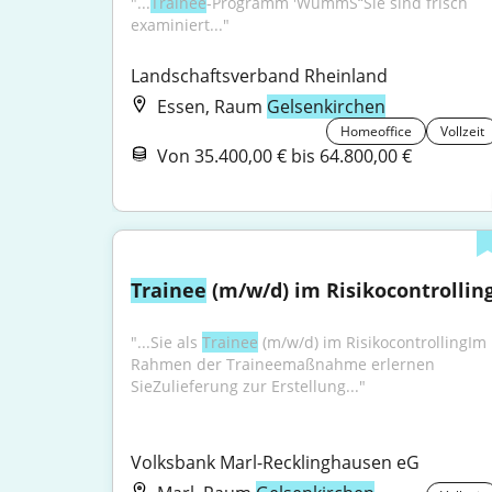
"...
Trainee
-Programm 'WummS“Sie sind frisch 
examiniert..."
Landschaftsverband Rheinland
Essen, Raum
Gelsenkirchen
Homeoffice
Vollzeit
Von 35.400,00 € bis 64.800,00 €
Trainee
 (m/w/d) im Risikocontrollin
"...Sie als 
Trainee
 (m/w/d) im RisikocontrollingIm 
Rahmen der Traineemaßnahme erlernen 
SieZulieferung zur Erstellung..."
Volksbank Marl-Recklinghausen eG