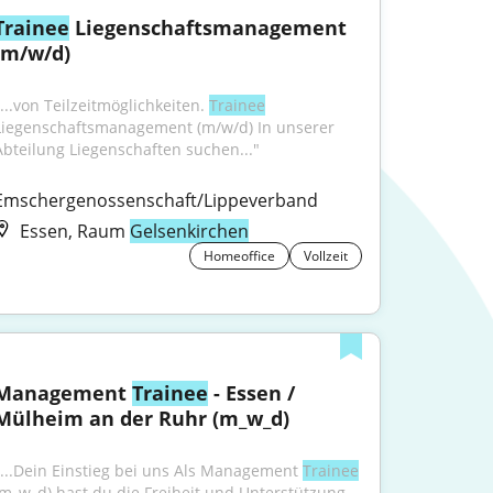
Trainee
 Liegenschaftsmanagement 
(m/w/d)
...von Teilzeitmöglichkeiten. 
Trainee
Liegenschaftsmanagement (m/w/d) In unserer 
Abteilung Liegenschaften suchen..."
Emschergenossenschaft/Lippeverband
Essen, Raum
Gelsenkirchen
Homeoffice
Vollzeit
Management 
Trainee
 - Essen / 
Mülheim an der Ruhr (m_w_d)
"...Dein Einstieg bei uns Als Management 
Trainee
(m_w_d) hast du die Freiheit und Unterstützung, 