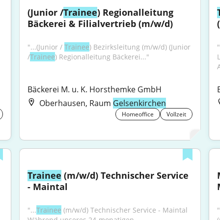
(Junior /
Trainee
) Regionalleitung 
Bäckerei & Filialvertrieb (m/w/d)
"...(Junior / 
Trainee
) Bezirksleitung (m/w/d) (Junior 
"
/
Trainee
) Regionalleitung Bäckerei..."
Bäckerei M. u. K. Horsthemke GmbH
Oberhausen, Raum
Gelsenkirchen
Homeoffice
Vollzeit
Trainee
 (m/w/d) Technischer Service 
- Maintal
"...
Trainee
 (m/w/d) Technischer Service - Maintal 
Während unseres 24-monatigen 