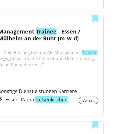
Management 
Trainee
 - Essen / 
Mülheim an der Ruhr (m_w_d)
"...Dein Einstieg bei uns Als Management 
Trainee
(m_w_d) hast du die Freiheit und Unterstützung, 
deine Kompetenzen..."
Sonstige Dienstleistungen Karriere
Essen, Raum
Gelsenkirchen
Vollzeit