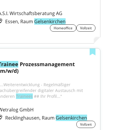
A.S.I. Wirtschaftsberatung AG
Essen, Raum
Gelsenkirchen
Homeoffice
Vollzeit
Trainee
 Prozessmanagement 
(m/w/d)
"...Weiterentwicklung - Regelmäßiger 
fachübergreifender digitaler Austausch mit 
anderen 
Trainees
 ## Ihr Profil..."
Wetralog GmbH
Recklinghausen, Raum
Gelsenkirchen
Vollzeit