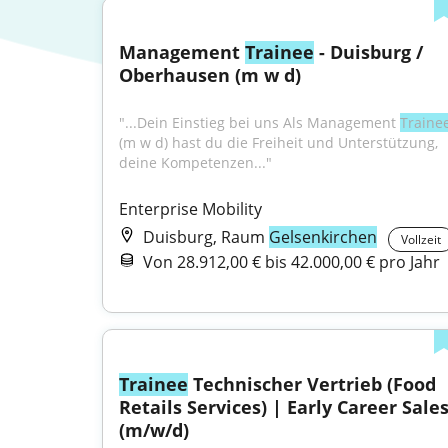
Management 
Trainee
 - Duisburg / 
Oberhausen (m w d)
"...Dein Einstieg bei uns Als Management 
Traine
(m w d) hast du die Freiheit und Unterstützung, 
deine Kompetenzen..."
Enterprise Mobility
Duisburg, Raum
Gelsenkirchen
Vollzeit
Von 28.912,00 € bis 42.000,00 € pro Jahr
Trainee
 Technischer Vertrieb (Food 
Retails Services) | Early Career Sales
(m/w/d)