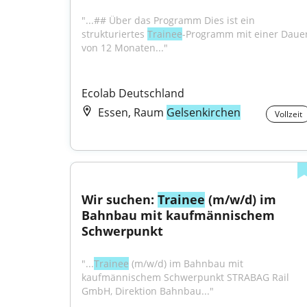
"...## Über das Programm Dies ist ein 
strukturiertes 
Trainee
-Programm mit einer Dauer
von 12 Monaten..."
Ecolab Deutschland
Essen, Raum
Gelsenkirchen
Vollzeit
Wir suchen: 
Trainee
 (m/w/d) im 
Bahnbau mit kaufmännischem 
Schwerpunkt
"...
Trainee
 (m/w/d) im Bahnbau mit 
kaufmännischem Schwerpunkt STRABAG Rail 
GmbH, Direktion Bahnbau..."