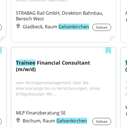
STRABAG Rail GmbH, Direktion Bahnbau, 
Bereich West
Gladbeck, Raum
Gelsenkirchen
Vollzeit
Trainee
 Financial Consultant 
(m/w/d)
vom Vermögensmanagement über die 
Altersvorsorge bis zu Versicherungen. Unser 
Erfolgskonzept: Wir...
MLP Finanzberatung SE
Bochum, Raum
Gelsenkirchen
Vollzeit