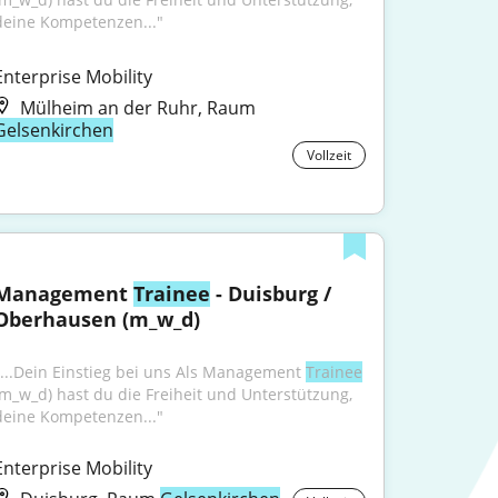
deine Kompetenzen..."
Enterprise Mobility
Mülheim an der Ruhr, Raum
Gelsenkirchen
Vollzeit
Management 
Trainee
 - Duisburg / 
Oberhausen (m_w_d)
"...Dein Einstieg bei uns Als Management 
Trainee
(m_w_d) hast du die Freiheit und Unterstützung, 
deine Kompetenzen..."
Enterprise Mobility