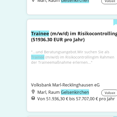
Marl, Raum
Gelsenkirchen
Vollzeit
Trainee
 (m/w/d) im Risikocontrolling
(51936.30 EUR pro Jahr)
"...und Beratungsangebot.Wir suchen Sie als 
Trainee
 (m/w/d) im RisikocontrollingIm Rahmen 
der Traineemaßnahme erlernen..."
Volksbank Marl-Recklinghausen eG
Marl, Raum
Gelsenkirchen
Vollzeit
Von 51.936,30 € bis 57.707,00 € pro Jahr