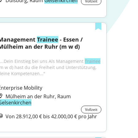
Duisburg, Raum
Gelsenkirchen
Vollzeit
Management 
Trainee
 - Essen / 
Mülheim an der Ruhr (m w d)
"...Dein Einstieg bei uns Als Management 
Trainee
(m w d) hast du die Freiheit und Unterstützung, 
deine Kompetenzen..."
Enterprise Mobility
Mülheim an der Ruhr, Raum
Gelsenkirchen
Vollzeit
Von 28.912,00 € bis 42.000,00 € pro Jahr