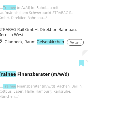
...
Trainee
 (m/w/d) im Bahnbau mit 
kaufmännischem Schwerpunkt STRABAG Rail 
GmbH, Direktion Bahnbau..."
STRABAG Rail GmbH, Direktion Bahnbau, 
Bereich West
Gladbeck, Raum
Gelsenkirchen
Vollzeit
Trainee
 Finanzberater (m/w/d)
...
Trainee
 Finanzberater (m/w/d) ​ Aachen, Berlin, 
Cottbus, Essen, Halle, Hamburg, Karlsruhe, 
München..."