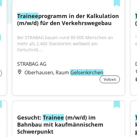
Trainee
programm in der Kalkulation 
(m/w/d) für den Verkehrswegebau
e
Bei STRABAG bauen rund 89.000 Menschen an 
"
mehr als 2.400 Standorten weltweit am 
Fortschritt....
STRABAG AG
Oberhausen, Raum
Gelsenkirchen
Vollzeit
Gesucht: 
Trainee
 (m/w/d) im 
 
Bahnbau mit kaufmännischem 
Schwerpunkt