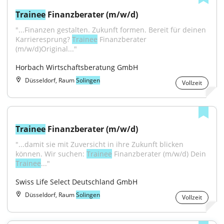
Trainee
 Finanzberater (m/w/d)
"...Finanzen gestalten. Zukunft formen. Bereit für deinen 
Karrieresprung? 
Trainee
 Finanzberater 
(m/w/d)Original..."
Horbach Wirtschaftsberatung GmbH
Düsseldorf, Raum
Solingen
Vollzeit
Trainee
 Finanzberater (m/w/d)
"...damit sie mit Zuversicht in ihre Zukunft blicken 
können. Wir suchen: 
Trainee
 Finanzberater (m/w/d) Dein 
Trainee
..."
Swiss Life Select Deutschland GmbH
Düsseldorf, Raum
Solingen
Vollzeit