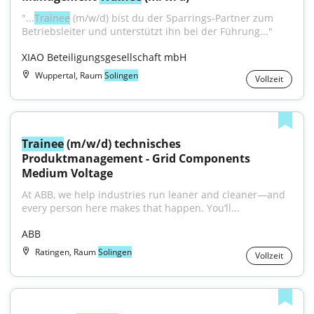
"...
Trainee
 (m/w/d) bist du der Sparrings-Partner zum 
Betriebsleiter und unterstützt ihn bei der Führung..."
XIAO Beteiligungsgesellschaft mbH
Wuppertal, Raum
Solingen
Vollzeit
Trainee
 (m/w/d) technisches 
Produktmanagement - Grid Components 
Medium Voltage
At ABB, we help industries run leaner and cleaner—and 
every person here makes that happen. You’ll...
ABB
Ratingen, Raum
Solingen
Vollzeit