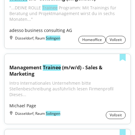
"...DEINE ROLLE 
Trainee
 Programm: Mit Trainings für 
Beratung und Projektmanagement wirst du in sechs 
Monaten..."
adesso business consulting AG
Düsseldorf, Raum
Solingen
Homeoffice
Vollzeit
Management 
Trainee
 (m/w/d) - Sales & 
Marketing
Intro Internationales Unternehmen bitte 
Stellenbeschreibung ausführlich lesen Firmenprofil 
Dieses...
Michael Page
Düsseldorf, Raum
Solingen
Vollzeit