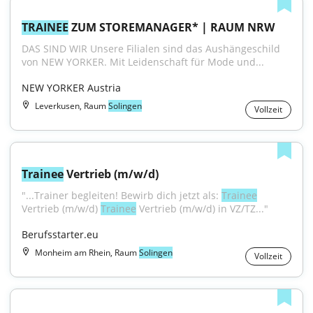
TRAINEE
 ZUM STOREMANAGER* | RAUM NRW
DAS SIND WIR Unsere Filialen sind das Aushängeschild 
von NEW YORKER. Mit Leidenschaft für Mode und...
NEW YORKER Austria
Leverkusen, Raum
Solingen
Vollzeit
Trainee
 Vertrieb (m/w/d)
"...Trainer begleiten! Bewirb dich jetzt als: 
Trainee
Vertrieb (m/w/d) 
Trainee
 Vertrieb (m/w/d) in VZ/TZ..."
Berufsstarter.eu
Monheim am Rhein, Raum
Solingen
Vollzeit