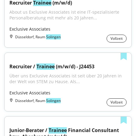
Recruiter 
Trainee
 (m/w/d)
About us Exclusive Associates ist eine IT-spezialisierte 
Personalberatung mit mehr als 20 Jahren...
Exclusive Associates
Düsseldorf, Raum
Solingen
Vollzeit
Recruiter / 
Trainee
 (m/w/d) - J24453
Über uns Exclusive Associates ist seit über 20 Jahren in 
der Welt von STEM zu Hause. Als...
Exclusive Associates
Düsseldorf, Raum
Solingen
Vollzeit
Junior-Berater / 
Trainee
 Financial Consultant 