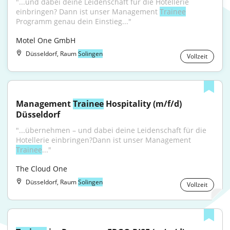
"...und dabei deine Leidenschaft für die Hotellerie 
einbringen? Dann ist unser Management 
Trainee
Programm genau dein Einstieg..."
Motel One GmbH
Düsseldorf, Raum
Solingen
Vollzeit
Management 
Trainee
 Hospitality (m/f/d) 
Düsseldorf
"...übernehmen – und dabei deine Leidenschaft für die 
Hotellerie einbringen?Dann ist unser Management 
Trainee
..."
The Cloud One
Düsseldorf, Raum
Solingen
Vollzeit