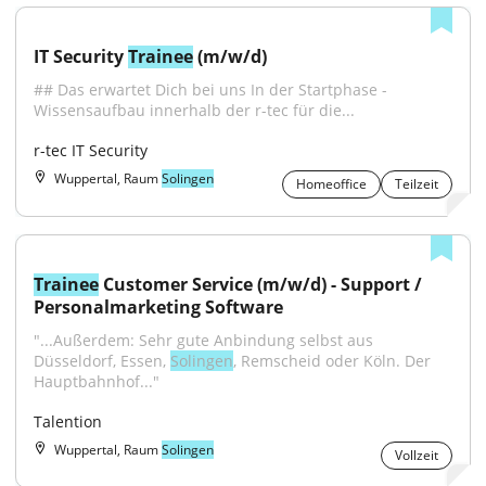
IT Security 
Trainee
 (m/w/d)
## Das erwartet Dich bei uns In der Startphase - 
Wissensaufbau innerhalb der r-tec für die...
r-tec IT Security
Wuppertal, Raum
Solingen
Homeoffice
Teilzeit
Trainee
 Customer Service (m/w/d) - Support / 
Personalmarketing Software
"...Außerdem: Sehr gute Anbindung selbst aus 
Düsseldorf, Essen, 
Solingen
, Remscheid oder Köln. Der 
Hauptbahnhof..."
Talention
Wuppertal, Raum
Solingen
Vollzeit