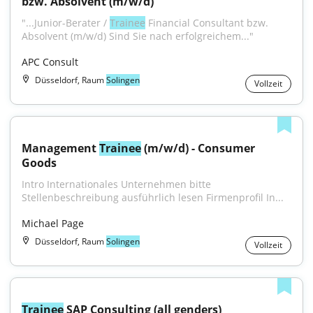
bzw. Absolvent (m/w/d)
"...Junior-Berater / 
Trainee
 Financial Consultant bzw. 
Absolvent (m/w/d) Sind Sie nach erfolgreichem..."
APC Consult
Düsseldorf, Raum
Solingen
Vollzeit
Management 
Trainee
 (m/w/d) - Consumer 
Goods
Intro Internationales Unternehmen bitte 
Stellenbeschreibung ausführlich lesen Firmenprofil In...
Michael Page
Düsseldorf, Raum
Solingen
Vollzeit
Trainee
 SAP Consulting (all genders)