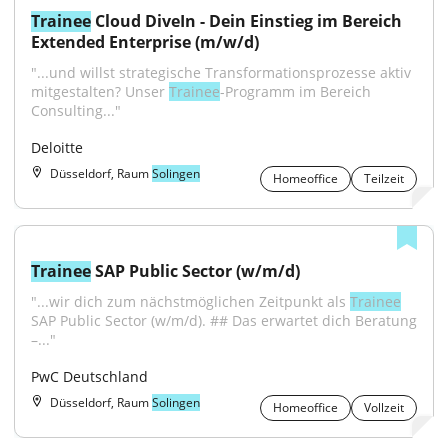
Trainee
 Cloud DiveIn - Dein Einstieg im Bereich 
Extended Enterprise (m/w/d)
"...und willst strategische Transformationsprozesse aktiv 
mitgestalten? Unser 
Trainee
-Programm im Bereich 
Consulting..."
Deloitte
Düsseldorf, Raum
Solingen
Homeoffice
Teilzeit
Trainee
 SAP Public Sector (w/m/d)
"...wir dich zum nächstmöglichen Zeitpunkt als 
Trainee
SAP Public Sector (w/m/d). ## Das erwartet dich Beratung 
–..."
PwC Deutschland
Düsseldorf, Raum
Solingen
Homeoffice
Vollzeit