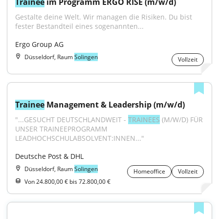
Trainee
 im Programm ERGO RISE (m/w/d)
Gestalte deine Welt. Wir managen die Risiken. Du bist 
fester Bestandteil eines sogenannten...
Ergo Group AG
Düsseldorf, Raum
Solingen
Vollzeit
Trainee
 Management & Leadership (m/w/d)
"...GESUCHT DEUTSCHLANDWEIT - 
TRAINEES
 (M/W/D) FÜR 
UNSER TRAINEEPROGRAMM 
LEADHOCHSCHULABSOLVENT:INNEN..."
Deutsche Post & DHL
Düsseldorf, Raum
Solingen
Homeoffice
Vollzeit
Von 24.800,00 € bis 72.800,00 €