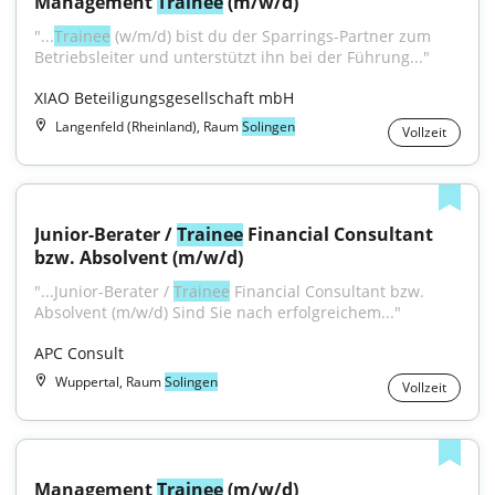
Management 
Trainee
 (m/w/d)
"...
Trainee
 (w/m/d) bist du der Sparrings-Partner zum 
Betriebsleiter und unterstützt ihn bei der Führung..."
XIAO Beteiligungsgesellschaft mbH
Langenfeld (Rheinland), Raum
Solingen
Vollzeit
Junior-Berater / 
Trainee
 Financial Consultant 
bzw. Absolvent (m/w/d)
"...Junior-Berater / 
Trainee
 Financial Consultant bzw. 
Absolvent (m/w/d) Sind Sie nach erfolgreichem..."
APC Consult
Wuppertal, Raum
Solingen
Vollzeit
Management 
Trainee
 (m/w/d)