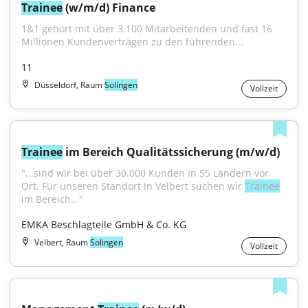
Trainee
 (w/m/d) Finance
1&1 gehört mit über 3.100 Mitarbeitenden und fast 16 
Millionen Kundenverträgen zu den führenden...
11
Düsseldorf, Raum
Solingen
Vollzeit
Trainee
 im Bereich Qualitätssicherung (m/w/d)
"...sind wir bei über 30.000 Kunden in 55 Ländern vor 
Ort. Für unseren Standort in Velbert suchen wir 
Trainee
im Bereich..."
EMKA Beschlagteile GmbH & Co. KG
Velbert, Raum
Solingen
Vollzeit