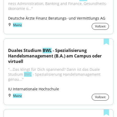
ness Ad­mi­nis­tra­tion, Ban­king and Fi­nance, Ge­sund­heits­
öko­no­mie o..."
Deutsche Ärzte Finanz Beratungs- und Vermittlungs AG
Mainz
Vollzeit
Duales Studium 
BWL
 - Spezialisierung 
Handelsmanagement (B.A.) am Campus oder 
virtuell
"...Das klingt für Dich spannend? Dann ist das Duale 
Studium 
BWL
 - Spezialisierung Handelsmanagement 
genau..."
IU Internationale Hochschule
Mainz
Vollzeit