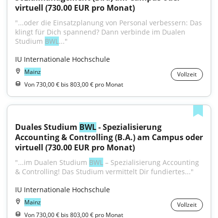
virtuell (730.00 EUR pro Monat)
"...oder die Einsatzplanung von Personal verbessern: Das 
klingt für Dich spannend? Dann verbinde im Dualen 
Studium 
BWL
..."
IU Internationale Hochschule
Mainz
Vollzeit
Von 730,00 € bis 803,00 € pro Monat
Duales Studium 
BWL
 - Spezialisierung 
Accounting & Controlling (B.A.) am Campus oder 
virtuell (730.00 EUR pro Monat)
"...im Dualen Studium 
BWL
 – Spezialisierung Accounting 
& Controlling! Das Studium vermittelt Dir fundiertes..."
IU Internationale Hochschule
Mainz
Vollzeit
Von 730,00 € bis 803,00 € pro Monat