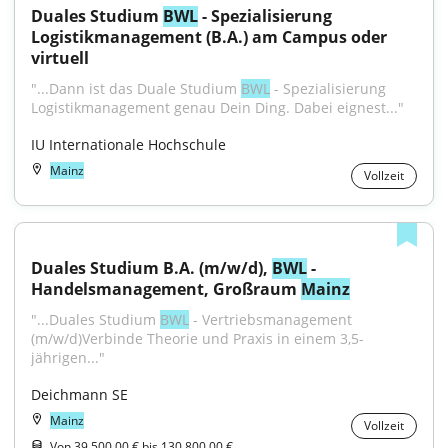
Duales Studium 
BWL
 - Spezialisierung 
Logistikmanagement (B.A.) am Campus oder 
virtuell
"...Dann ist das Duale Studium 
BWL
 - Spezialisierung 
Logistikmanagement genau Dein Ding. Dabei eignest..."
IU Internationale Hochschule
Mainz
Vollzeit
Duales Studium B.A. (m/w/d), 
BWL
 - 
Handelsmanagement, Großraum 
Mainz
"...Duales Studium 
BWL
 - Vertriebsmanagement 
(m/w/d)Verbinde Theorie und Praxis in einem 3,5-
jährigen..."
Deichmann SE
Mainz
Vollzeit
Von 39.500,00 € bis 130.800,00 €