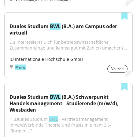
Duales Studium 
BWL
 (B.A.) am Campus oder 
virtuell
Du interessierst Dich für betriebswirtschaftliche 
Zusammenhänge und kannst gut mit Zahlen umgehen?...
IU Internationale Hochschule GmbH
Mainz
Vollzeit
Duales Studium 
BWL
 (B.A.) Schwerpunkt 
Handelsmanagement - Studierende (m/w/d), 
Wiesbaden
"...Duales Studium 
BWL
 - Vertriebsmanagement 
(m/w/d)Verbinde Theorie und Praxis in einem 3,5-
jährigen..."