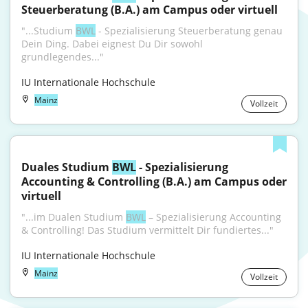
Steuerberatung (B.A.) am Campus oder virtuell
"...Studium 
BWL
 - Spezialisierung Steuerberatung genau 
Dein Ding. Dabei eignest Du Dir sowohl 
grundlegendes..."
IU Internationale Hochschule
Mainz
Vollzeit
Duales Studium 
BWL
 - Spezialisierung 
Accounting & Controlling (B.A.) am Campus oder 
virtuell
"...im Dualen Studium 
BWL
 – Spezialisierung Accounting 
& Controlling! Das Studium vermittelt Dir fundiertes..."
IU Internationale Hochschule
Mainz
Vollzeit