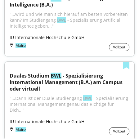
Intelligence (B.A.)
"...wird und wie man sich hierauf am besten vorbereiten 
kann? Im Studiengang 
BWL
 - Spezialisierung Artificial 
Intelligence geben..."
IU Internationale Hochschule GmbH
Mainz
Vollzeit
Duales Studium 
BWL
 - Spezialisierung 
International Management (B.A.) am Campus 
oder virtuell
"...Dann ist der Duale Studiengang 
BWL
 - Spezialisierung 
International Management genau das Richtige für 
Dich..."
IU Internationale Hochschule GmbH
Mainz
Vollzeit