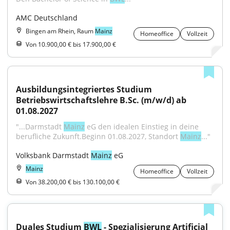
AMC Deutschland
Bingen am Rhein, Raum
Mainz
Homeoffice
Vollzeit
Von 10.900,00 € bis 17.900,00 €
Ausbildungsintegriertes Studium 
Betriebswirtschaftslehre B.Sc. (m/w/d) ab 
01.08.2027
"...Darmstadt 
Mainz
 eG den idealen Einstieg in deine 
berufliche Zukunft.Beginn 01.08.2027, Standort 
Mainz
..."
Volksbank Darmstadt 
Mainz
 eG
Mainz
Homeoffice
Vollzeit
Von 38.200,00 € bis 130.100,00 €
Duales Studium 
BWL
 - Spezialisierung Artificial 