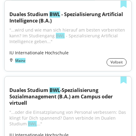
Duales Studium 
BWL
 - Spezialisierung Artificial 
Intelligence (B.A.)
"...wird und wie man sich hierauf am besten vorbereiten 
kann? Im Studiengang 
BWL
 - Spezialisierung Artificial 
Intelligence geben..."
IU Internationale Hochschule
Mainz
Vollzeit
Duales Studium 
BWL
-Spezialisierung 
Sozialmanagement (B.A.) am Campus oder 
virtuell
"...oder die Einsatzplanung von Personal verbessern: Das 
klingt für Dich spannend? Dann verbinde im Dualen 
Studium 
BWL
..."
IU Internationale Hochschule