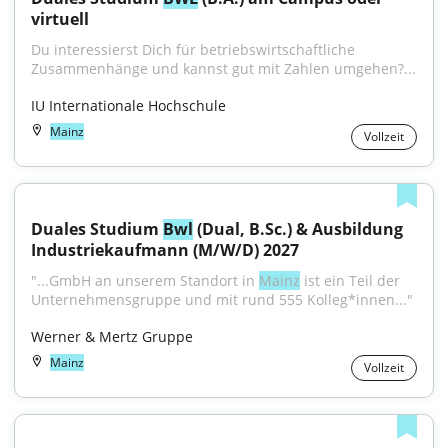
virtuell
Du interessierst Dich für betriebswirtschaftliche 
Zusammenhänge und kannst gut mit Zahlen umgehen?...
IU Internationale Hochschule
Mainz
Vollzeit
Duales Studium 
Bwl
 (Dual, B.Sc.) & Ausbildung 
Industriekaufmann (M/W/D) 2027
"...GmbH an unserem Standort in 
Mainz
 ist ein Teil der 
Unternehmensgruppe und mit rund 555 Kolleg*innen..."
Werner & Mertz Gruppe
Mainz
Vollzeit