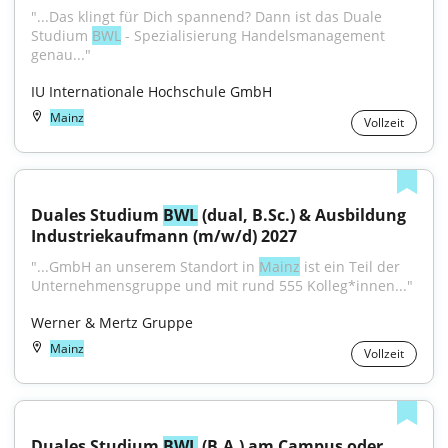
"...Das klingt für Dich spannend? Dann ist das Duale 
Studium 
BWL
 - Spezialisierung Handelsmanagement 
genau..."
IU Internationale Hochschule GmbH
Mainz
Vollzeit
Duales Studium 
BWL
 (dual, B.Sc.) & Ausbildung 
Industriekaufmann (m/w/d) 2027
"...GmbH an unserem Standort in 
Mainz
 ist ein Teil der 
Unternehmensgruppe und mit rund 555 Kolleg*innen..."
Werner & Mertz Gruppe
Mainz
Vollzeit
Duales Studium 
BWL
 (B.A.) am Campus oder 