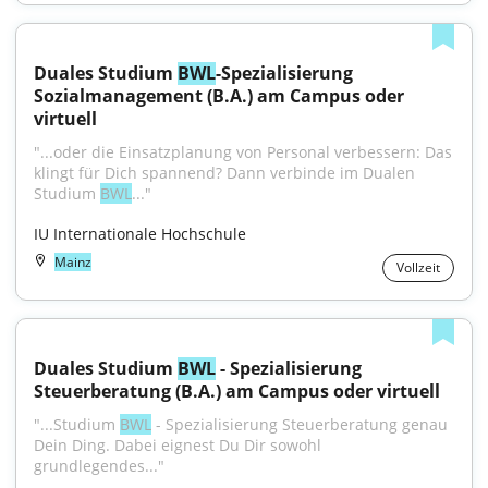
Duales Studium 
BWL
-Spezialisierung 
Sozialmanagement (B.A.) am Campus oder 
virtuell
"...oder die Einsatzplanung von Personal verbessern: Das 
klingt für Dich spannend? Dann verbinde im Dualen 
Studium 
BWL
..."
IU Internationale Hochschule
Mainz
Vollzeit
Duales Studium 
BWL
 - Spezialisierung 
Steuerberatung (B.A.) am Campus oder virtuell
"...Studium 
BWL
 - Spezialisierung Steuerberatung genau 
Dein Ding. Dabei eignest Du Dir sowohl 
grundlegendes..."