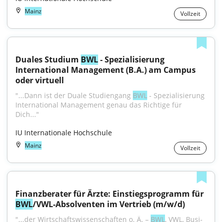
Mainz
Vollzeit
Duales Studium 
BWL
 - Spezialisierung 
International Management (B.A.) am Campus 
oder virtuell
"...Dann ist der Duale Studiengang 
BWL
 - Spezialisierung 
International Management genau das Richtige für 
Dich..."
IU Internationale Hochschule
Mainz
Vollzeit
Finanzberater für Ärzte: Einstiegsprogramm für 
BWL
/VWL-Absolventen im Vertrieb (m/w/d)
"...der Wirt­schafts­wis­sen­schaf­ten o. Ä. – 
BWL
, VWL, Busi­