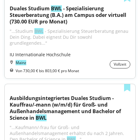
Duales Studium 
BWL
 - Spezialisierung 
Steuerberatung (B.A.) am Campus oder virtuell 
(730.00 EUR pro Monat)
"...Studium 
BWL
 - Spezialisierung Steuerberatung genau 
Dein Ding. Dabei eignest Du Dir sowohl 
grundlegendes..."
IU Internationale Hochschule
Mainz
Vollzeit
Von 730,00 € bis 803,00 € pro Monat
Ausbildungsintegriertes Duales Studium - 
Kauffrau/-mann (w/m/d) für Groß- und 
Außenhandelsmanagement und Bachelor of 
Science in 
BWL
"...Kaufmann/-frau für Groß- und 
Außenhandelsmanagement erhältst du nach 2 Jahren. 
Den Bachelor of Science in 
BWL
..."