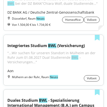
BWL
 bei der DZ BANK“Chiara Wolf, duale Studierende..."
DZ BANK AG / Deutsche Zentral-Genossenschaftsbank
Düsseldorf, Raum
Neuss
Homeoffice
Vollzeit
Von 1.504,00 € bis 1.734,00 €
Integriertes Studium 
BWL
 (Versicherung)
"...Wir suchen für unseren Standort in Mülheim an der 
Ruhr zum 01.08.2027 Dual Studierende 
BWL
 – 
Versicherungen..."
Aon
Mülheim an der Ruhr, Raum
Neuss
Vollzeit
Duales Studium 
BWL
 - Spezialisierung 
International Management (B.A.) am Campus 