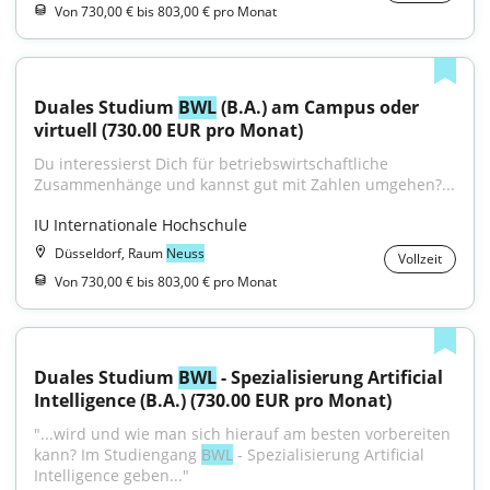
Von 730,00 € bis 803,00 € pro Monat
Duales Studium 
BWL
 (B.A.) am Campus oder 
virtuell (730.00 EUR pro Monat)
Du interessierst Dich für betriebswirtschaftliche 
Zusammenhänge und kannst gut mit Zahlen umgehen?...
IU Internationale Hochschule
Düsseldorf, Raum
Neuss
Vollzeit
Von 730,00 € bis 803,00 € pro Monat
Duales Studium 
BWL
 - Spezialisierung Artificial 
Intelligence (B.A.) (730.00 EUR pro Monat)
"...wird und wie man sich hierauf am besten vorbereiten 
kann? Im Studiengang 
BWL
 - Spezialisierung Artificial 
Intelligence geben..."