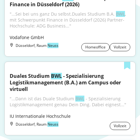
Finance in Düsseldorf (2026)
"...Sei bei uns ganz Du selbst.Duales Studium B.A. 
BWL
, 
mit Schwerpunkt Finance in Düsseldorf (2026) Partner-
Hochschule: ADG Business..."
Vodafone GmbH
Düsseldorf, Raum
Neuss
Homeoffice
Vollzeit
Duales Studium 
BWL
 - Spezialisierung 
Logistikmanagement (B.A.) am Campus oder 
virtuell
"...Dann ist das Duale Studium 
BWL
 - Spezialisierung 
Logistikmanagement genau Dein Ding. Dabei eignest..."
IU Internationale Hochschule
Düsseldorf, Raum
Neuss
Vollzeit