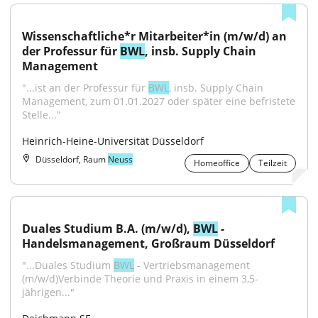
Wissenschaftliche*r Mitarbeiter*in (m/w/d) an 
der Professur für 
BWL
, insb. Supply Chain 
Management
"...ist an der Professur für 
BWL
, insb. Supply Chain 
Management, zum 01.01.2027 oder später eine befristete 
Stelle..."
Heinrich-Heine-Universität Düsseldorf
Düsseldorf, Raum
Neuss
Homeoffice
Teilzeit
Duales Studium B.A. (m/w/d), 
BWL
 - 
Handelsmanagement, Großraum Düsseldorf
"...Duales Studium 
BWL
 - Vertriebsmanagement 
(m/w/d)Verbinde Theorie und Praxis in einem 3,5-
jährigen..."