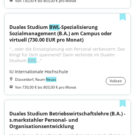
Von 730,00 € bis 803,00 € pro Monat
Duales Studium 
BWL
-Spezialisierung 
Sozialmanagement (B.A.) am Campus oder 
virtuell (730.00 EUR pro Monat)
"...oder die Einsatzplanung von Personal verbessern: Das 
klingt für Dich spannend? Dann verbinde im Dualen 
Studium 
BWL
..."
IU Internationale Hochschule
Düsseldorf, Raum
Neuss
Vollzeit
Von 730,00 € bis 803,00 € pro Monat
Duales Studium Betriebswirtschaftslehre (B.A.) - 
s.markstahler Personal- und 
Organisationsentwicklung