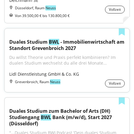
Deichmann SE
Düsseldorf, Raum
Neuss
Vollzeit
Von 39.500,00 € bis 130.800,00 €
Duales Studium 
BWL
 - Immobilienwirtschaft am 
Standort Grevenbroich 2027
Du willst Theorie und Praxis perfekt kombinieren? Im 
dualen Studium wechselst du alle drei Monate...
Lidl Dienstleistung GmbH & Co. KG
Grevenbroich, Raum
Neuss
Vollzeit
Duales Studium zum Bachelor of Arts (DH) 
Studiengang 
BWL
 Bank (m/w/d), Start 2027 
(Düsseldorf)
"...Duales Studium BWLPodcast 'Dein duales Studium 