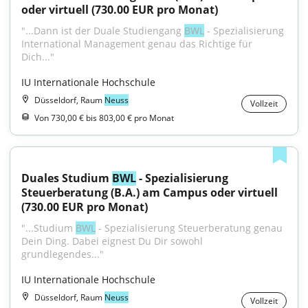
oder virtuell (730.00 EUR pro Monat)
"...Dann ist der Duale Studiengang 
BWL
 - Spezialisierung 
International Management genau das Richtige für 
Dich..."
IU Internationale Hochschule
Düsseldorf, Raum
Neuss
Vollzeit
Von 730,00 € bis 803,00 € pro Monat
Duales Studium 
BWL
 - Spezialisierung 
Steuerberatung (B.A.) am Campus oder virtuell 
(730.00 EUR pro Monat)
"...Studium 
BWL
 - Spezialisierung Steuerberatung genau 
Dein Ding. Dabei eignest Du Dir sowohl 
grundlegendes..."
IU Internationale Hochschule
Düsseldorf, Raum
Neuss
Vollzeit