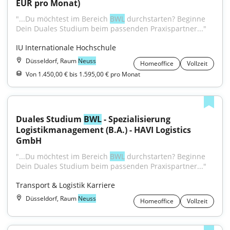
EUR pro Monat)
"...Du möchtest im Bereich 
BWL
 durchstarten? Beginne 
Dein Duales Studium beim passenden Praxispartner..."
IU Internationale Hochschule
Düsseldorf, Raum
Neuss
Homeoffice
Vollzeit
Von 1.450,00 € bis 1.595,00 € pro Monat
Duales Studium 
BWL
 - Spezialisierung 
Logistikmanagement (B.A.) - HAVI Logistics 
GmbH
"...Du möchtest im Bereich 
BWL
 durchstarten? Beginne 
Dein Duales Studium beim passenden Praxispartner..."
Transport & Logistik Karriere
Düsseldorf, Raum
Neuss
Homeoffice
Vollzeit