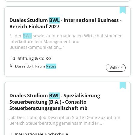
Duales Studium 
BWL
 - International Business - 
Bereich Einkauf 2027
"...der 
BWL
 sowie zu internationalen Wirtschaftsthemen, 
interkulturellem Management und 
Businesskommunikation..."
Lidl Stiftung & Co KG
Düsseldorf, Raum
Neuss
Vollzeit
Duales Studium 
BWL
 - Spezialisierung 
Steuerberatung (B.A.) - Consalto 
Steuerberatungsgesellschaft mb
Job DescriptionJob Description Starte Deine Zukunft im 
Bereich Steuerberatung gemeinsam mit der...
IU Internationale Hochschule