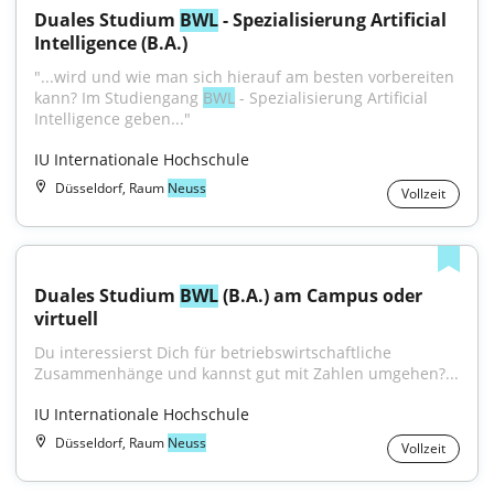
Duales Studium 
BWL
 - Spezialisierung Artificial 
Intelligence (B.A.)
"...wird und wie man sich hierauf am besten vorbereiten 
kann? Im Studiengang 
BWL
 - Spezialisierung Artificial 
Intelligence geben..."
IU Internationale Hochschule
Düsseldorf, Raum
Neuss
Vollzeit
Duales Studium 
BWL
 (B.A.) am Campus oder 
virtuell
Du interessierst Dich für betriebswirtschaftliche 
Zusammenhänge und kannst gut mit Zahlen umgehen?...
IU Internationale Hochschule
Düsseldorf, Raum
Neuss
Vollzeit