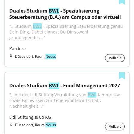
Duales Studium 
BWL
 - Spezialisierung 
Steuerberatung (B.A.) am Campus oder virtuell
"...Studium 
BWL
 - Spezialisierung Steuerberatung genau 
Dein Ding. Dabei eignest Du Dir sowohl 
grundlegendes..."
Karriere
Düsseldorf, Raum
Neuss
Vollzeit
Duales Studium 
BWL
 - Food Management 2027
"...bei der Lidl StiftungVermittlung von 
BWL
-Kenntnisse 
sowie Fachwissen zur Lebensmittelwirtschaft, 
Nachhaltigkeit..."
Lidl Stiftung & Co KG
Düsseldorf, Raum
Neuss
Vollzeit