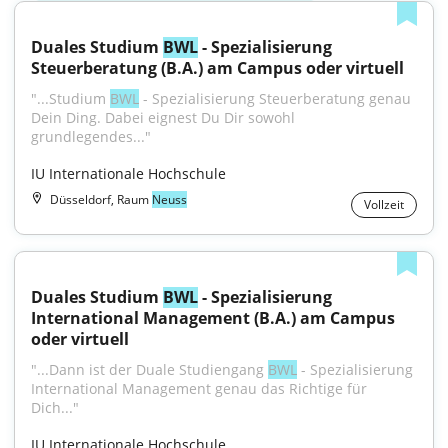
Duales Studium 
BWL
 - Spezialisierung 
Steuerberatung (B.A.) am Campus oder virtuell
"...Studium 
BWL
 - Spezialisierung Steuerberatung genau 
Dein Ding. Dabei eignest Du Dir sowohl 
grundlegendes..."
IU Internationale Hochschule
Düsseldorf, Raum
Neuss
Vollzeit
Duales Studium 
BWL
 - Spezialisierung 
International Management (B.A.) am Campus 
oder virtuell
"...Dann ist der Duale Studiengang 
BWL
 - Spezialisierung 
International Management genau das Richtige für 
Dich..."
IU Internationale Hochschule