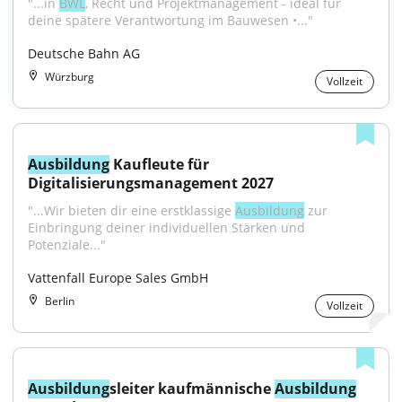
"...in 
BWL
, Recht und Projektmanagement - ideal für 
deine spätere Verantwortung im Bauwesen •..."
Deutsche Bahn AG
Würzburg
Vollzeit
Ausbildung
 Kaufleute für 
Digitalisierungsmanagement 2027
"...Wir bieten dir eine erstklassige 
Ausbildung
 zur 
Einbringung deiner individuellen Stärken und 
Potenziale..."
Vattenfall Europe Sales GmbH
Berlin
Vollzeit
Ausbildung
sleiter kaufmännische 
Ausbildung