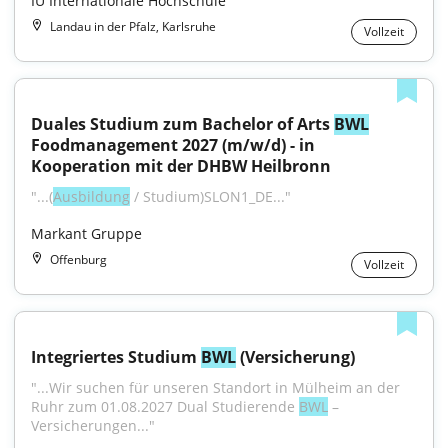
IU Internationale Hochschule
Landau in der Pfalz, Karlsruhe
Vollzeit
Duales Studium zum Bachelor of Arts 
BWL
Foodmanagement 2027 (m/w/d) - in 
Kooperation mit der DHBW Heilbronn
"...(
Ausbildung
 / Studium)SLON1_DE..."
Markant Gruppe
Offenburg
Vollzeit
Integriertes Studium 
BWL
 (Versicherung)
"...Wir suchen für unseren Standort in Mülheim an der 
Ruhr zum 01.08.2027 Dual Studierende 
BWL
 – 
Versicherungen..."