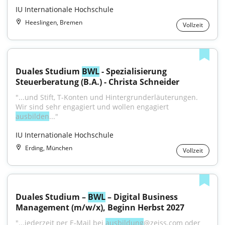
IU Internationale Hochschule
Heeslingen, Bremen
Vollzeit
Duales Studium 
BWL
 - Spezialisierung 
Steuerberatung (B.A.) - Christa Schneider
"...und Stift, T-Konten und Hintergrunderläuterungen. 
Wir sind sehr engagiert und wollen engagiert 
ausbilden
..."
IU Internationale Hochschule
Erding, München
Vollzeit
Duales Studium – 
BWL
 – Digital Business 
Management (m/w/x), Beginn Herbst 2027
"...jederzeit per E-Mail bei 
ausbildung
@zeiss.com oder 