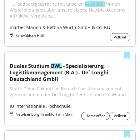
"...Feedbackgespräche mit unseren 
Ausbilder
*innen 
Weiterbildungen über unsere eigene Newbie-Academy 
Attraktive Vergütung..."
marbet Marion & Bettina Würth GmbH & Co. KG
Schwäbisch Hall
Vollzeit
Duales Studium 
BWL
 - Spezialisierung 
Logistikmanagement (B.A.) - De´Longhi 
Deutschland GmbH
Starte Deine Zukunft im Bereich Logistikmanagement 
gemeinsam mit der De´Longhi Deutschland GmbH und...
IU Internationale Hochschule
Neu-Isenburg, Frankfurt am Main
Homeoffice
Vollzeit