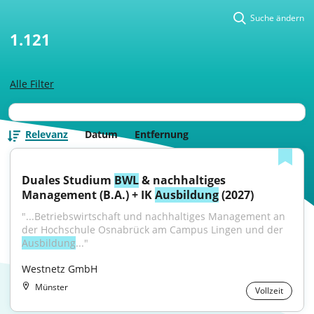
Suche ändern
1.121
Alle Filter
Relevanz
Datum
Entfernung
Duales Studium 
BWL
 & nachhaltiges 
Management (B.A.) + IK 
Ausbildung
 (2027)
"...Betriebswirtschaft und nachhaltiges Management an 
der Hochschule Osnabrück am Campus Lingen und der 
Ausbildung
..."
Westnetz GmbH
Münster
Vollzeit