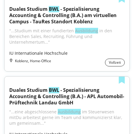
Duales Studium 
BWL
 - Spezialisierung 
Accounting & Controlling (B.A.) am virtuellen 
Campus - TauRes Standort Koblenz
"...Studium mit einer fundierten 
Ausbildung
 in den 
Bereichen Sales, Recruiting, Führung und 
Unternehmertum..."
IU Internationale Hochschule
Koblenz, Home-Office
Vollzeit
Duales Studium 
BWL
 - Spezialisierung 
Accounting & Controlling (B.A.) - APL Automobil-
Prüftechnik Landau GmbH
"...eine abgeschlossene 
Ausbildung
 im Steuerwesen 
mitDu arbeitest gerne im Team und kommunizierst klar, 
um gemeinsam..."