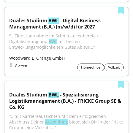
Duales Studium 
BWL
 - Digital Business 
Management (B.A.) (m/w/d) für 2027
"...Eine Übernahme im Schnittstellenbereich 
Digitalisierung und 
BWL
 mit besten 
Entwicklungsmöglichkeiten Gutes Abitur..."
Woodward L´Orange GmbH
Glatten
Homeoffice
Vollzeit
Duales Studium 
BWL
 - Spezialisierung 
Logistikmanagement (B.A.) - FRICKE Group SE & 
Co. KG
"...mit Karriereaussichten:Mit dem erfolgreichen 
Abschluss Deiner 
Ausbildung
 bietet sich Dir in der Fricke 
Gruppe eine Vielzahl..."