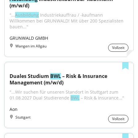
(m/w/d)
"...
Ausbildung
 Industriekauffrau / -kaufmann 
Willkommen bei GRUNWALD! Mit über 200 Spezialisten 
bauen..."
GRUNWALD GMBH
Wangen im Allgäu
Vollzeit
Duales Studium 
BWL
 – Risk & Insurance 
Management (m/w/d)
"...Wir suchen für unseren Standort in Stuttgart zum 
01.08.2027 Dual Studierende 
BWL
 – Risk & Insurance..."
Aon
Stuttgart
Vollzeit