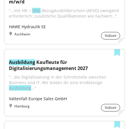
m/w/d
"...mit HR- / 
BWL
-BezugAusbilderschein (AEVO) zwingend 
erforderlich; zusätzliche Qualifikationen wie Fachwirt..."
HAWE Hydraulik SE
Aschheim
Vollzeit
Ausbildung
 Kaufleute für 
Digitalisierungsmanagement 2027
"...die Digitalisierung in der Schnittstelle zwischen 
Business und IT. Wir bieten dir eine erstklassige 
Ausbildung
..."
Vattenfall Europe Sales GmbH
Hamburg
Vollzeit