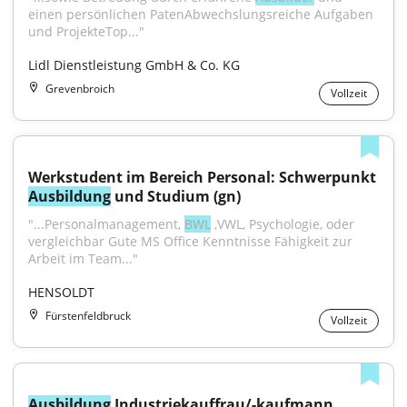
einen persönlichen PatenAbwechslungsreiche Aufgaben 
und ProjekteTop..."
Lidl Dienstleistung GmbH & Co. KG
Grevenbroich
Vollzeit
Werkstudent im Bereich Personal: Schwerpunkt 
Ausbildung
 und Studium (gn)
"...Personalmanagement, 
BWL
 ,VWL, Psychologie, oder 
vergleichbar Gute MS Office Kenntnisse Fähigkeit zur 
Arbeit im Team..."
HENSOLDT
Fürstenfeldbruck
Vollzeit
Ausbildung
 Industriekauffrau/-kaufmann 