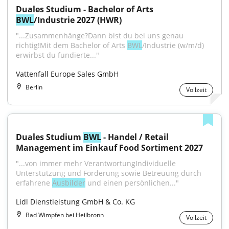
Duales Studium - Bachelor of Arts 
BWL
/Industrie 2027 (HWR)
"...Zusammenhänge?Dann bist du bei uns genau 
richtig!Mit dem Bachelor of Arts 
BWL
/Industrie (w/m/d) 
erwirbst du fundierte..."
Vattenfall Europe Sales GmbH
Berlin
Vollzeit
Duales Studium 
BWL
 - Handel / Retail 
Management im Einkauf Food Sortiment 2027
"...von immer mehr VerantwortungIndividuelle 
Unterstützung und Förderung sowie Betreuung durch 
erfahrene 
Ausbilder
 und einen persönlichen..."
Lidl Dienstleistung GmbH & Co. KG
Bad Wimpfen bei Heilbronn
Vollzeit