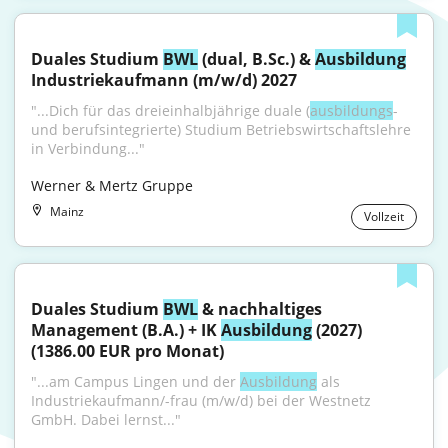
Duales Studium 
BWL
 (dual, B.Sc.) & 
Ausbildung
Industriekaufmann (m/w/d) 2027
"...Dich für das dreieinhalbjährige duale (
ausbildungs
- 
und berufsintegrierte) Studium Betriebswirtschaftslehre 
in Verbindung..."
Werner & Mertz Gruppe
Mainz
Vollzeit
Duales Studium 
BWL
 & nachhaltiges 
Management (B.A.) + IK 
Ausbildung
 (2027) 
(1386.00 EUR pro Monat)
"...am Campus Lingen und der 
Ausbildung
 als 
Industriekaufmann/-frau (m/w/d) bei der Westnetz 
GmbH. Dabei lernst..."