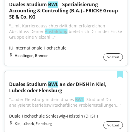
Duales Studium 
BWL
 - Spezialisierung 
Accounting & Controlling (B.A.) - FRICKE Group 
SE & Co. KG
"...mit Karriereaussichten:Mit dem erfolgreichen 
Abschluss Deiner 
Ausbildung
 bietet sich Dir in der Fricke 
Gruppe eine Vielzahl..."
IU Internationale Hochschule
Heeslingen, Bremen
Vollzeit
Duales Studium 
BWL
 an der DHSH in Kiel, 
Lübeck oder Flensburg
"...oder Flensburg in dein duales 
BWL
- Studium! Du 
analysierst betriebswirtschaftliche Problemstellungen..."
Duale Hochschule Schleswig-Holstein (DHSH)
Kiel, Lübeck, Flensburg
Vollzeit