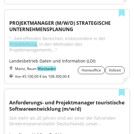
PROJEKTMANAGER (M/W/D) STRATEGISCHE 
UNTERNEHMENSPLANUNG
"...betreffenden Bereichen, insbesondere in der 
Projektleitung
, in den Methoden des 
Projektmanagements..."
Landesbetrieb Daten und Information (LDI)
Mainz, Raum
Wiesbaden
Homeoffice
Vollzeit
Von 45.100,00 € bis 108.300,00 €
Anforderungs- und Projektmanager touristische 
Softwareentwicklung (m/w/d)
Seit mehr als 20 Jahren sind wir einer der führenden 
Direktreiseveranstalter Deutschlands, unser...