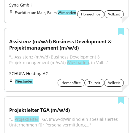
Syna GmbH
Frankfurt am Main, Raum
Wiesbaden
Homeoffice
Vollzeit
Assistenz (m/w/d) Business Development & 
Projektmanagement (m/w/d)
"...Assistenz (m/w/d) Business Development & 
Projektmanagement (m/w/d) 
Wiesbaden
, in Voll..."
SCHUFA Holding AG
Wiesbaden
Homeoffice
Teilzeit
Vollzeit
Projektleiter TGA (m/w/d)
"...
Projektleiter
 TGA (m/w/d)Wir sind ein spezialisiertes 
Unternehmen für Personalvermittlung..."