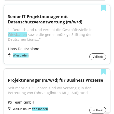
Senior IT-Projektmanager mit 
Datenschutzverantwortung (m/w/d)
"...Deutschland und vereint die Geschäftsstelle in 
Wiesbaden
 sowie die gemeinnützige Stiftung der 
Deutschen Lions..."
Lions Deutschland
Wiesbaden
Vollzeit
Projektmanager (m/w/d) für Business Prozesse
Seit mehr als 35 Jahren sind wir vorrangig in der 
Betreuung von Fahrzeugflotten tätig. Aufgrund...
PS Team GmbH
Walluf, Raum
Wiesbaden
Vollzeit