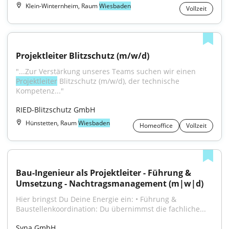
Klein-Winternheim, Raum
Wiesbaden
Vollzeit
Projektleiter Blitzschutz (m/w/d)
"...Zur Verstärkung unseres Teams suchen wir einen 
Projektleiter
 Blitzschutz (m/w/d), der technische 
Kompetenz..."
RIED-Blitzschutz GmbH
Hünstetten, Raum
Wiesbaden
Homeoffice
Vollzeit
Bau-Ingenieur als Projektleiter - Führung & 
Umsetzung - Nachtragsmanagement (m|w|d)
Hier bringst Du Deine Energie ein: • Führung & 
Baustellenkoordination: Du übernimmst die fachliche...
Syna GmbH