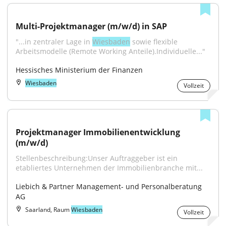
Multi-Projektmanager (m/w/d) in SAP
"...in zentraler Lage in 
Wiesbaden
 sowie flexible 
Arbeitsmodelle (Remote Working Anteile).Individuelle..."
Hessisches Ministerium der Finanzen
Wiesbaden
Vollzeit
Projektmanager Immobilienentwicklung 
(m/w/d)
Stellenbeschreibung:Unser Auftraggeber ist ein 
etabliertes Unternehmen der Immobilienbranche mit...
Liebich & Partner Management- und Personalberatung 
AG
Saarland, Raum
Wiesbaden
Vollzeit