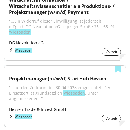
Wirtschaftsinformatiker / 
Wirtschaftswissenschaftler als Produktions- / 
Projektmanager (w/m/d) Payment
"...Ein Widerruf dieser Einwilligung ist jederzeit 
möglich.DG Nexolution eG Leipziger Straße 35 | 65191 
Wiesbaden
 |..."
DG Nexolution eG
Wiesbaden
Vollzeit
Projektmanager (m/w/d) StartHub Hessen
"...für den Zeitraum bis 30.04.2028 eingerichtet. Der 
Einsatz­ort ist grundsätzlich 
Wiesbaden
. Unter 
angemessener..."
Hessen Trade & Invest GmbH
Wiesbaden
Vollzeit