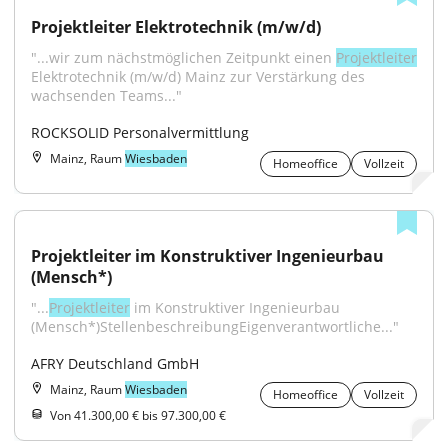
Projektleiter Elektrotechnik (m/w/d)
"...wir zum nächstmöglichen Zeitpunkt einen 
Projektleiter
Elektrotechnik (m/w/d) Mainz zur Verstärkung des 
wachsenden Teams..."
ROCKSOLID Personalvermittlung
Mainz, Raum
Wiesbaden
Homeoffice
Vollzeit
Projektleiter im Konstruktiver Ingenieurbau 
(Mensch*)
"...
Projektleiter
 im Konstruktiver Ingenieurbau 
(Mensch*)StellenbeschreibungEigenverantwortliche..."
AFRY Deutschland GmbH
Mainz, Raum
Wiesbaden
Homeoffice
Vollzeit
Von 41.300,00 € bis 97.300,00 €