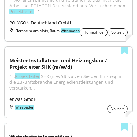
Arbeit bei POLYGON Deutschland aus. Wir suchen einen 
Projektleiter
..."
POLYGON Deutschland GmbH
Flörsheim am Main, Raum
Wiesbaden
Homeoffice
Vollzeit
Meister Installateur- und Heizungsbau / 
Projektleiter SHK (m/w/d)
"...
Projektleiter
 SHK (m/w/d) Nutzen Sie den Einstieg in 
die Zukunftsbranche Energiedienstleistungen und 
verstärken..."
enwas GmbH
Wiesbaden
Vollzeit