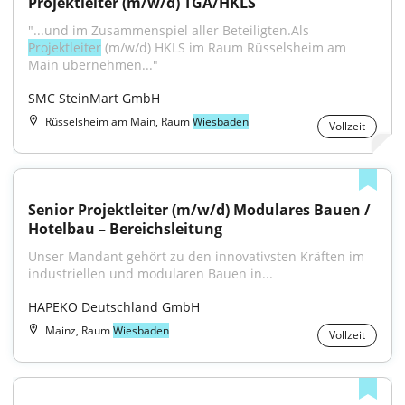
Projektleiter (m/w/d) TGA/HKLS
"...und im Zusammenspiel aller Beteiligten.Als 
Projektleiter
 (m/w/d) HKLS im Raum Rüsselsheim am 
Main übernehmen..."
SMC SteinMart GmbH
Rüsselsheim am Main, Raum
Wiesbaden
Vollzeit
Senior Projektleiter (m/w/d) Modulares Bauen / 
Hotelbau – Bereichsleitung
Unser Mandant gehört zu den innovativsten Kräften im 
industriellen und modularen Bauen in...
HAPEKO Deutschland GmbH
Mainz, Raum
Wiesbaden
Vollzeit