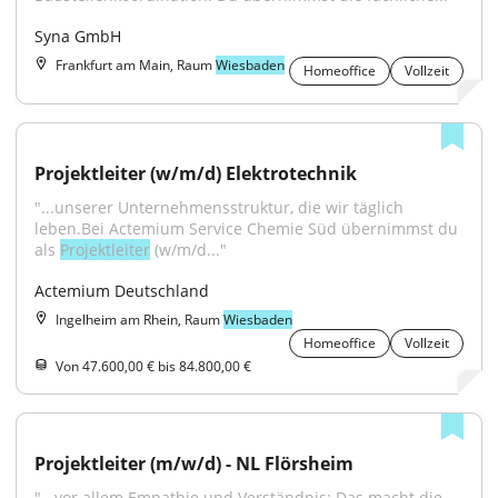
Syna GmbH
Frankfurt am Main, Raum
Wiesbaden
Homeoffice
Vollzeit
Projektleiter (w/m/d) Elektrotechnik
"...unserer Unternehmensstruktur, die wir täglich 
leben.Bei Actemium Service Chemie Süd übernimmst du 
als 
Projektleiter
 (w/m/d..."
Actemium Deutschland
Ingelheim am Rhein, Raum
Wiesbaden
Homeoffice
Vollzeit
Von 47.600,00 € bis 84.800,00 €
Projektleiter (m/w/d) - NL Flörsheim
"...vor allem Empathie und Verständnis: Das macht die 