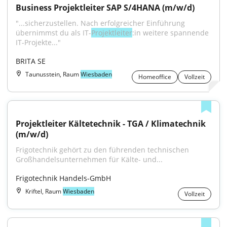
Business Projektleiter SAP S/4HANA (m/w/d)
"...sicherzustellen. Nach erfolgreicher Einführung 
übernimmst du als IT-
Projektleiter
:in weitere spannende 
IT-Projekte..."
BRITA SE
Taunusstein, Raum
Wiesbaden
Homeoffice
Vollzeit
Projektleiter Kältetechnik - TGA / Klimatechnik 
(m/w/d)
Frigotechnik gehört zu den führenden technischen 
Großhandelsunternehmen für Kälte- und...
Frigotechnik Handels-GmbH
Kriftel, Raum
Wiesbaden
Vollzeit