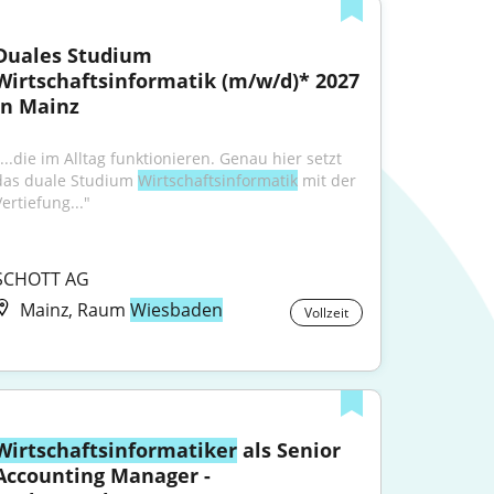
Duales Studium 
Wirtschaftsinformatik (m/w/d)* 2027 
in Mainz
...die im Alltag funktionieren. Genau hier setzt 
das duale Studium 
Wirtschaftsinformatik
 mit der 
ertiefung..."
SCHOTT AG
Mainz, Raum
Wiesbaden
Vollzeit
Wirtschaftsinformatiker
 als Senior 
Accounting Manager - 