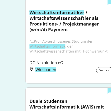
Wirtschaftsinformatiker
 / 
Wirtschaftswissenschaftler als 
Produktions- / Projektmanager 
(w/m/d) Payment
"...ProfilAbgeschlossenes Studium der 
Wirtschaftsinformatik
, der 
Wirtschaftswissenschaften mit IT‑Schwerpunkt...
DG Nexolution eG
Wiesbaden
Vollzeit
Duale Studenten 
Wirtschaftsinformatik (AWIS) mit 