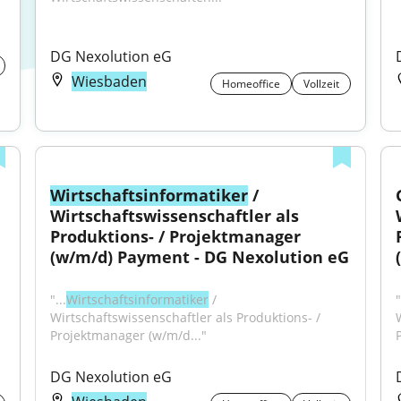
DG Nexolution eG
Wiesbaden
Homeoffice
Vollzeit
Wirtschaftsinformatiker
 / 
Wirtschaftswissenschaftler als 
Produktions- / Projektmanager 
(w/m/d) Payment - DG Nexolution eG
"...
Wirtschaftsinformatiker
 / 
"
Wirtschaftswissenschaftler als Produktions- / 
Projektmanager (w/m/d..."
DG Nexolution eG