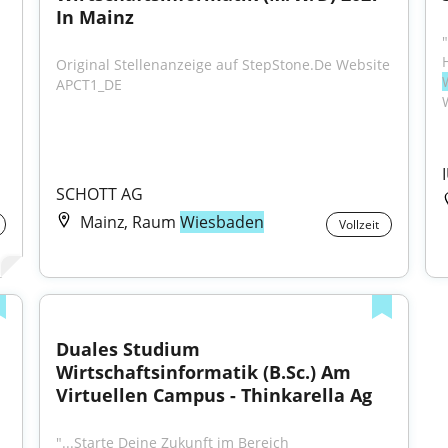
In Mainz
Original Stellenanzeige auf StepStone.De Website 
APCT1_DE
SCHOTT AG
Mainz, Raum
Wiesbaden
Vollzeit
Duales Studium 
Wirtschaftsinformatik (B.Sc.) Am 
Virtuellen Campus - Thinkarella Ag
"...Starte Deine Zukunft im Bereich 