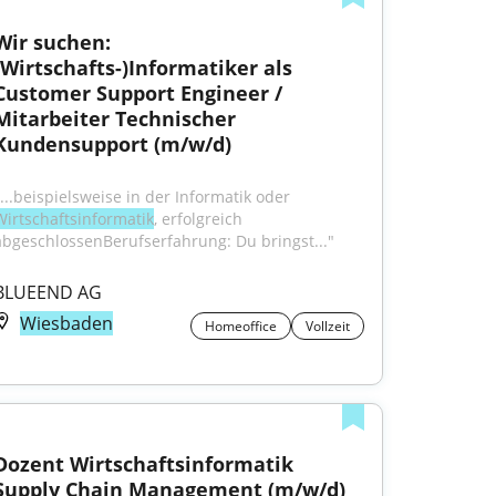
Wir suchen: 
(Wirtschafts-)Informatiker als 
Customer Support Engineer / 
Mitarbeiter Technischer 
Kundensupport (m/w/d)
"...beispielsweise in der Informatik oder 
Wirtschaftsinformatik
, erfolgreich 
abgeschlossenBerufserfahrung: Du bringst..."
BLUEEND AG
Wiesbaden
Homeoffice
Vollzeit
Dozent Wirtschaftsinformatik 
Supply Chain Management (m/w/d)