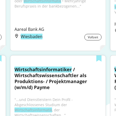
oder 
Wirtschaftsinformatik
 • Mehrjährige 
Berufspraxis in der bankbezogenen..."
Aareal Bank AG
Wiesbaden
Vollzeit
Wirtschaftsinformatiker
 / 
Wirtschaftswissenschaftler als 
 
Produktions- / Projektmanager 
(w/m/d) Payme
"...und Dienstleistern Dein Profil - 
"
Abgeschlossenes Studium der 
Wirtschaftsinformatik
, der 
Wirtschaftswissenschaften..."