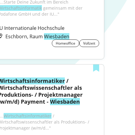
"...Starte Deine Zukunft im Bereich 
Wirtschaftsinformatik
 gemeinsam mit der 
Vodafone GmbH und der IU..."
IU Internationale Hochschule
Eschborn, Raum
Wiesbaden
Homeoffice
Vollzeit
Wirtschaftsinformatiker
 / 
Wirtschaftswissenschaftler als 
Produktions- / Projektmanager 
(w/m/d) Payment - 
Wiesbaden
...
Wirtschaftsinformatiker
 / 
Wirtschaftswissenschaftler als Produktions- / 
Projektmanager (w/m/d..."