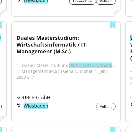
Wiesbaden
Homeoffice
Vollzeit
r
Duales Masterstudium: 
Wirtschaftsinformatik / IT-
Management (M.Sc.)
"...Duales Masterstudium: 
Wirtschaftsinformatik
 / 
IT-Management (M.Sc.) Gehalt / Monat: 1. Jahr: 
"
2800 €..."
SOURCE GmbH
Wiesbaden
Vollzeit