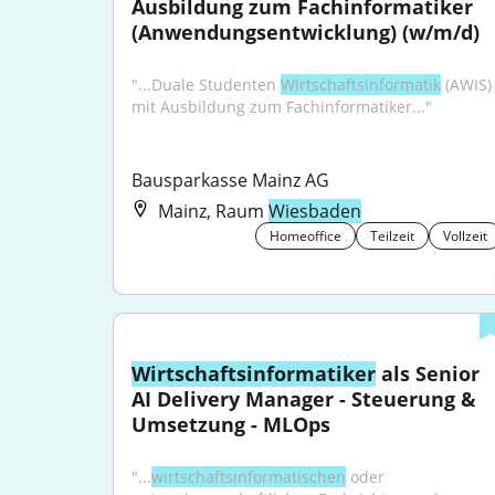
Ausbildung zum Fachinformatiker 
(Anwendungsentwicklung) (w/m/d)
"...Duale Studenten 
Wirtschaftsinformatik
 (AWIS) 
mit Ausbildung zum Fachinformatiker..."
Bausparkasse Mainz AG
Mainz, Raum
Wiesbaden
Homeoffice
Teilzeit
Vollzeit
Wirtschaftsinformatiker
 als Senior 
AI Delivery Manager - Steuerung & 
Umsetzung - MLOps
"...
wirtschaftsinformatischen
 oder 