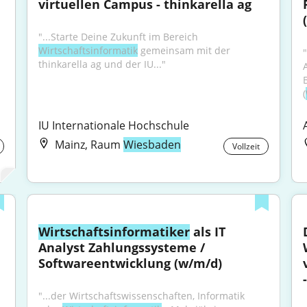
virtuellen Campus - thinkarella ag
"...Starte Deine Zukunft im Bereich 
Wirtschaftsinformatik
 gemeinsam mit der 
thinkarella ag und der IU..."
(
IU Internationale Hochschule
Mainz, Raum
Wiesbaden
Vollzeit
Wirtschaftsinformatiker
 als IT 
Analyst Zahlungssysteme / 
Softwareentwicklung (w/m/d)
"...der Wirtschaftswissenschaften, Informatik 