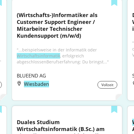
(Wirtschafts-)Informatiker als 
Customer Support Engineer / 
Mitarbeiter Technischer 
Kundensupport (m/w/d)
"
"...beispielsweise in der Informatik oder 
V
Wirtschaftsinformatik
, erfolgreich 
"
abgeschlossenBerufserfahrung: Du bringst..."
BLUEEND AG
Wiesbaden
Vollzeit
Duales Studium 
Wirtschaftsinformatik (B.Sc.) am 