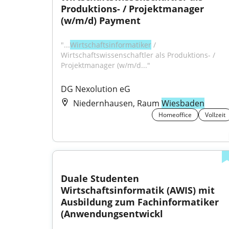
Produktions- / Projektmanager 
(w/m/d) Payment
"...
Wirtschaftsinformatiker
 / 
Wirtschaftswissenschaftler als Produktions- / 
Projektmanager (w/m/d..."
DG Nexolution eG
Niedernhausen, Raum
Wiesbaden
Homeoffice
Vollzeit
Duale Studenten 
Wirtschaftsinformatik (AWIS) mit 
Ausbildung zum Fachinformatiker 
(Anwendungsentwickl