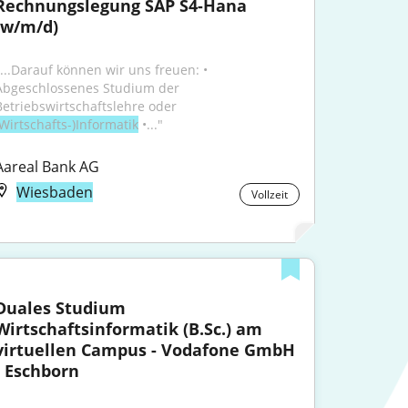
Rechnungslegung SAP S4-Hana 
(w/m/d)
"...Darauf können wir uns freuen: • 
Abgeschlossenes Studium der 
Betriebswirtschaftslehre oder 
Wirtschafts-)Informatik
 •..."
Aareal Bank AG
Wiesbaden
Vollzeit
Duales Studium 
Wirtschaftsinformatik (B.Sc.) am 
virtuellen Campus - Vodafone GmbH 
- Eschborn