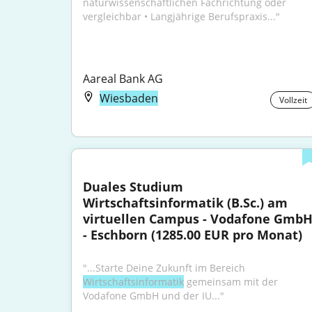
naturwissenschaftlichen Fachrichtung oder 
vergleichbar • Langjährige Berufspraxis..."
Aareal Bank AG
Wiesbaden
Vollzeit
Duales Studium 
Wirtschaftsinformatik (B.Sc.) am 
virtuellen Campus - Vodafone GmbH
- Eschborn (1285.00 EUR pro Monat)
"...Starte Deine Zukunft im Bereich 
Wirtschaftsinformatik
 gemeinsam mit der 
Vodafone GmbH und der IU..."