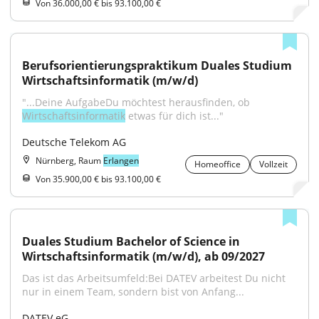
Von 36.000,00 € bis 93.100,00 €
Berufsorientierungspraktikum Duales Studium 
Wirtschaftsinformatik (m/w/d)
"...Deine AufgabeDu möchtest herausfinden, ob 
Wirtschaftsinformatik
 etwas für dich ist..."
Deutsche Telekom AG
Nürnberg, Raum
Erlangen
Homeoffice
Vollzeit
Von 35.900,00 € bis 93.100,00 €
Duales Studium Bachelor of Science in 
Wirtschaftsinformatik (m/w/d), ab 09/2027
Das ist das Arbeitsumfeld:Bei DATEV arbeitest Du nicht 
nur in einem Team, sondern bist von Anfang...
DATEV eG