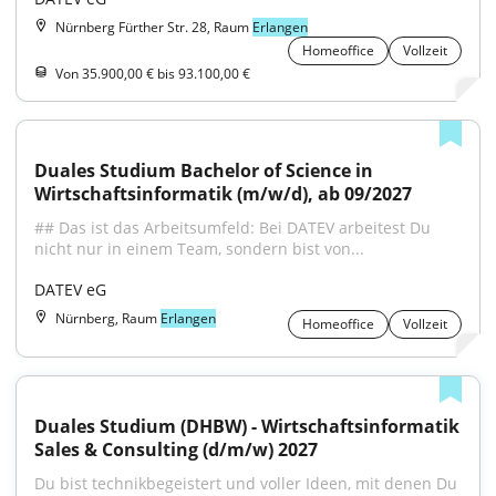
Nürnberg Fürther Str. 28, Raum
Erlangen
Homeoffice
Vollzeit
Von 35.900,00 € bis 93.100,00 €
Duales Studium Bachelor of Science in 
Wirtschaftsinformatik (m/w/d), ab 09/2027
## Das ist das Arbeitsumfeld: Bei DATEV arbeitest Du 
nicht nur in einem Team, sondern bist von...
DATEV eG
Nürnberg, Raum
Erlangen
Homeoffice
Vollzeit
Duales Studium (DHBW) - Wirtschaftsinformatik 
Sales & Consulting (d/m/w) 2027
Du bist technikbegeistert und voller Ideen, mit denen Du 