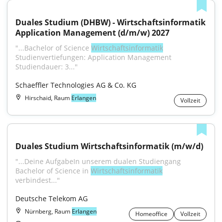
Duales Studium (DHBW) - Wirtschaftsinformatik 
Application Management (d/m/w) 2027
"...Bachelor of Science 
Wirtschaftsinformatik
Studienvertiefungen: Application Management 
Studiendauer: 3..."
Schaeffler Technologies AG & Co. KG
Hirschaid, Raum
Erlangen
Vollzeit
Duales Studium Wirtschaftsinformatik (m/w/d)
"...Deine AufgabeIn unserem dualen Studiengang 
Bachelor of Science in 
Wirtschaftsinformatik
verbindest..."
Deutsche Telekom AG
Nürnberg, Raum
Erlangen
Homeoffice
Vollzeit