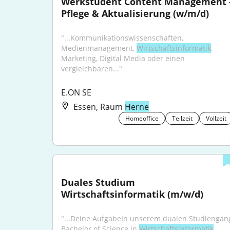
Werkstudent Content Management -
Pflege & Aktualisierung (w/m/d)
"...Kommunikationswissenschaften, 
Medienmanagement, 
Wirtschaftsinformatik
, 
Marketing, Digital Media oder einen 
vergleichbaren..."
E.ON SE
Essen, Raum
Herne
Homeoffice
Teilzeit
Vollzeit
Duales Studium 
Wirtschaftsinformatik (m/w/d)
"...Deine AufgabeIn unserem dualen Studiengang
Bachelor of Science in 
Wirtschaftsinformatik