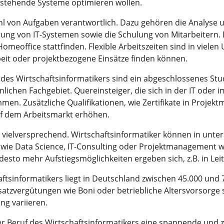
estehende Systeme optimieren wollen.
zahl von Aufgaben verantwortlich. Dazu gehören die Analyse
ng von IT-Systemen sowie die Schulung von Mitarbeitern. 
omeoffice stattfinden. Flexible Arbeitszeiten sind in viel
arbeit oder projektbezogene Einsätze finden können.
des Wirtschaftsinformatikers sind ein abgeschlossenes Stu
chen Fachgebiet. Quereinsteiger, die sich in der IT oder i
mmen. Zusätzliche Qualifikationen, wie Zertifikate in Proje
f dem Arbeitsmarkt erhöhen.
 vielversprechend. Wirtschaftsinformatiker können in unte
n wie Data Science, IT-Consulting oder Projektmanagement w
desto mehr Aufstiegsmöglichkeiten ergeben sich, z.B. in Leit
aftsinformatikers liegt in Deutschland zwischen 45.000 und
tzvergütungen wie Boni oder betriebliche Altersvorsorge s
g variieren.
r Beruf des Wirtschaftsinformatikers eine spannende und zu