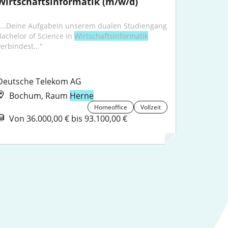
Wirtschaftsinformatik (m/w/d)
"...Deine AufgabeIn unserem dualen Studiengang 
Bachelor of Science in 
Wirtschaftsinformatik
verbindest..."
Deutsche Telekom AG
Bochum, Raum
Herne
Homeoffice
Vollzeit
Von 36.000,00 € bis 93.100,00 €