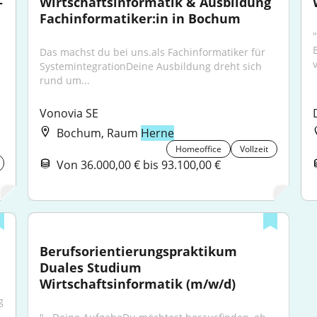
 
Wirtschaftsinformatik & Ausbildung 
Fachinformatiker:in in Bochum
Das machst du bei uns.als Fachinformatiker für 
SystemintegrationDeine Ausbildung dreht sich 
rund um...
Vonovia SE
Bochum, Raum
Herne
Homeoffice
Vollzeit
Von 36.000,00 € bis 93.100,00 €
Berufsorientierungspraktikum 
Duales Studium 
Wirtschaftsinformatik (m/w/d)
 