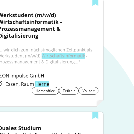
Werkstudent (m/w/d) 
Wirtschaftsinformatik - 
Prozessmanagement & 
Digitalisierung
"...wir dich zum nächstmöglichen Zeitpunkt als 
Werkstudent (m/w/d) 
Wirtschaftsinformatik
 - 
Prozessmanagement & Digitalisierung..."
E.ON impulse GmbH
Essen, Raum
Herne
Homeoffice
Teilzeit
Vollzeit
Duales Studium 