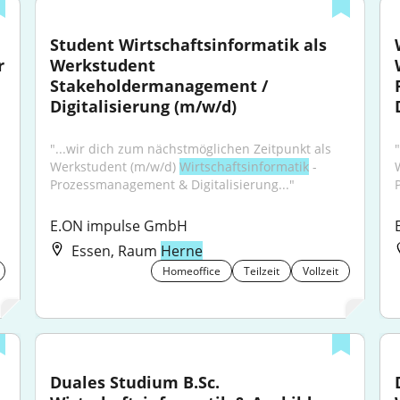
Student Wirtschaftsinformatik als 
 
Werkstudent 
Stakeholdermanagement / 
Digitalisierung (m/w/d)
"...wir dich zum nächstmöglichen Zeitpunkt als 
Werkstudent (m/w/d) 
Wirtschaftsinformatik
 - 
Prozessmanagement & Digitalisierung..."
E.ON impulse GmbH
Essen, Raum
Herne
Homeoffice
Teilzeit
Vollzeit
Duales Studium B.Sc. 