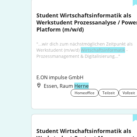
Student Wirtschaftsinformatik als 
Werkstudent Prozessanalyse / Power
Platform (m/w/d)
"...wir dich zum nächstmöglichen Zeitpunkt als 
Werkstudent (m/w/d) 
Wirtschaftsinformatik
 - 
Prozessmanagement & Digitalisierung..."
E.ON impulse GmbH
Essen, Raum
Herne
Homeoffice
Teilzeit
Vollzeit
Student Wirtschaftsinformatik als 