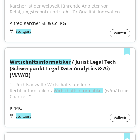
Kärcher ist der weltweit führende Anbieter von 
Reinigungstechnik und steht für Qualität, Innovation...
Alfred Kärcher SE & Co. KG
Stuttgart
Vollzeit
Wirtschaftsinformatiker
 / Jurist Legal Tech 
(Schwerpunkt Legal Data Analytics & Ai) 
(M/W/D)
"...Rechtsanwalt / Wirtschaftsjuristen / 
Rechtsinformatiker / 
Wirtschaftsinformatiker
 (w/m/d) die 
Chance..."
KPMG
Stuttgart
Vollzeit