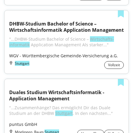
DHBW-Studium Bachelor of Science – 
Wirtschaftsinformatik Application Management
"...DHBW-Studium Bachelor of Science – 
Wirt­schafts­
informatik
 Application Management Als starker..."
WGV - Württembergische Gemeinde-Versicherung a.G.
Stuttgart
Vollzeit
Duales Studium Wirtschaftsinformatik - 
Application Management
"...Zusammenhänge? Das ermöglicht Dir das Duale 
Studium an der DHBW 
Stuttgart
. In den nächsten..."
puntus GmbH
Möglingen, Raum
Stuttgart