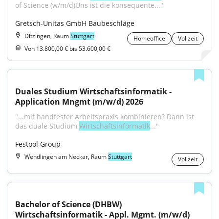
of Science (w/m/d)Uns ist die konsequente..."
Gretsch-Unitas GmbH Baubeschläge
Ditzingen, Raum
Stuttgart
Homeoffice
Vollzeit
Von 13.800,00 € bis 53.600,00 €
Duales Studium Wirtschaftsinformatik - 
Application Mngmt (m/w/d) 2026
"...mit handfester Arbeitspraxis kombinieren? Dann ist 
das duale Studium 
Wirtschaftsinformatik
..."
Festool Group
Wendlingen am Neckar, Raum
Stuttgart
Vollzeit
Bachelor of Science (DHBW) 
Wirtschaftsinformatik - Appl. Mgmt. (m/w/d) 