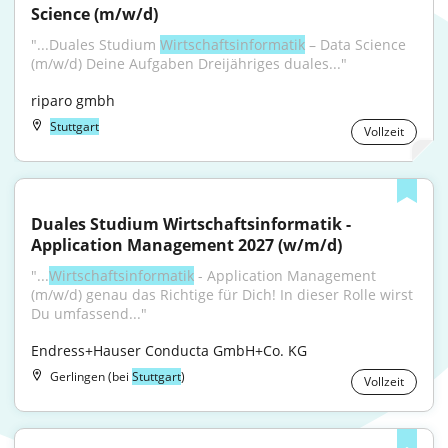
Science (m/w/d)
"...Duales Studium 
Wirtschaftsinformatik
 – Data Science 
(m/w/d) Deine Aufgaben Dreijähriges duales..."
riparo gmbh
Stuttgart
Vollzeit
Duales Studium Wirtschaftsinformatik - 
Application Management 2027 (w/m/d)
"...
Wirtschaftsinformatik
 - Application Management 
(m/w/d) genau das Richtige für Dich! In dieser Rolle wirst 
Du umfassend..."
Endress+Hauser Conducta GmbH+Co. KG
Gerlingen (bei
Stuttgart
)
Vollzeit