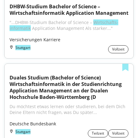
DHBW-Studium Bachelor of Science – 
Wirtschaftsinformatik Application Management
"...DHBW-Studium Bachelor of Science – 
Wirt­schafts­
informatik
 Application Management Als starker..."
Versicherungen Karriere
Stuttgart
Vollzeit
Duales Studium (Bachelor of Science) 
Wirtschaftsinformatik in der Studienrichtung 
Application Management an der Dualen 
Hochschule Baden-Württemberg (D
Du möchtest etwas lernen oder studieren, bei dem Dich 
Deine Eltern nicht fragen, was Du später...
Deutsche Bundesbank
Stuttgart
Teilzeit
Vollzeit