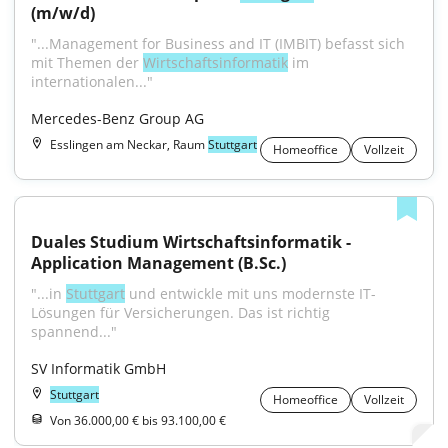
(m/w/d)
"...Management for Business and IT (IMBIT) befasst sich 
mit Themen der 
Wirtschaftsinformatik
 im 
internationalen..."
Mercedes-Benz Group AG
Esslingen am Neckar, Raum
Stuttgart
Homeoffice
Vollzeit
Duales Studium Wirtschaftsinformatik - 
Application Management (B.Sc.)
"...in 
Stuttgart
 und entwickle mit uns modernste IT-
Lösungen für Versicherungen. Das ist richtig 
spannend..."
SV Informatik GmbH
Stuttgart
Homeoffice
Vollzeit
Von 36.000,00 € bis 93.100,00 €