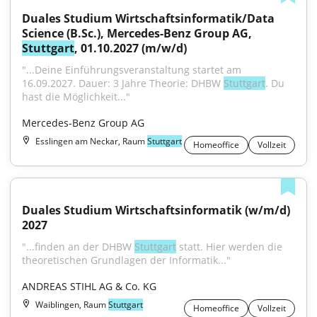
Duales Studium Wirtschaftsinformatik/Data 
Science (B.Sc.), Mercedes-Benz Group AG, 
Stuttgart
, 01.10.2027 (m/w/d)
"...Deine Einführungsveranstaltung startet am 
16.09.2027. Dauer: 3 Jahre Theorie: DHBW 
Stuttgart
. Du 
hast die Möglichkeit..."
Mercedes-Benz Group AG
Esslingen am Neckar, Raum
Stuttgart
Homeoffice
Vollzeit
Duales Studium Wirtschaftsinformatik (w/m/d) 
2027
"...finden an der DHBW 
Stuttgart
 statt. Hier werden die 
theoretischen Grundlagen der Informatik..."
ANDREAS STIHL AG & Co. KG
Waiblingen, Raum
Stuttgart
Homeoffice
Vollzeit