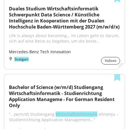
Duales Studium Wirtschaftsinformatik 
Schwerpunkt Data Science / Künstliche 
Intelligenz in Kooperation mit der Dualen 
Hochschule Baden-Württemberg 2027 (m/w/d/x)
Life is always about becoming… Im Leben geht es darum, 
sich auf eine Reise zu begeben, um die beste...
Mercedes-Benz Tech Innovation
Stuttgart
Vollzeit
Bachelor of Science (w/m/d) Studiengang 
Wirtschaftsinformatik - Studienrichtung 
Application Manageme - For German Resident 
Only
"...(w/m/d) Studiengang 
Wirtschaftsinformatik
 xfmxmju – 
Studienrichtung Application Management..."