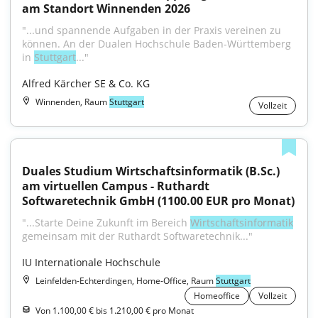
am Standort Winnenden 2026
"...und spannende Aufgaben in der Praxis vereinen zu 
können. An der Dualen Hochschule Baden-Württemberg 
in 
Stuttgart
..."
Alfred Kärcher SE & Co. KG
Winnenden, Raum
Stuttgart
Vollzeit
Duales Studium Wirtschaftsinformatik (B.Sc.) 
am virtuellen Campus - Ruthardt 
Softwaretechnik GmbH (1100.00 EUR pro Monat)
"...Starte Deine Zukunft im Bereich 
Wirtschaftsinformatik
gemeinsam mit der Ruthardt Softwaretechnik..."
IU Internationale Hochschule
Leinfelden-Echterdingen, Home-Office, Raum
Stuttgart
Homeoffice
Vollzeit
Von 1.100,00 € bis 1.210,00 € pro Monat