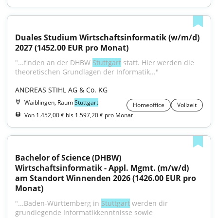
Duales Studium Wirtschaftsinformatik (w/m/d) 
2027 (1452.00 EUR pro Monat)
"...finden an der DHBW 
Stuttgart
 statt. Hier werden die 
theoretischen Grundlagen der Informatik..."
ANDREAS STIHL AG & Co. KG
Waiblingen, Raum
Stuttgart
Homeoffice
Vollzeit
Von 1.452,00 € bis 1.597,20 € pro Monat
Bachelor of Science (DHBW) 
Wirtschaftsinformatik - Appl. Mgmt. (m/w/d) 
am Standort Winnenden 2026 (1426.00 EUR pro 
Monat)
"...Baden-Württemberg in 
Stuttgart
 werden dir 
grundlegende Informatikkenntnisse sowie 