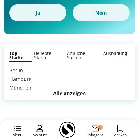
Ja
Nein
Top
Beliebte
Ähnliche
Ausbildung
Städte
Städte
Suchen
Berlin
Hamburg
München
Alle anzeigen
Köln
Frankfurt am Main
Düsseldorf
Essen
Hannover
Menü
Account
Jobagent
Merken