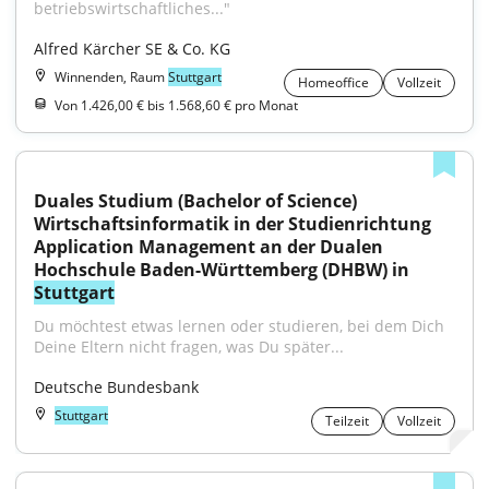
betriebswirtschaftliches..."
Alfred Kärcher SE & Co. KG
Winnenden, Raum
Stuttgart
Homeoffice
Vollzeit
Von 1.426,00 € bis 1.568,60 € pro Monat
Duales Studium (Bachelor of Science) 
Wirtschaftsinformatik in der Studienrichtung 
Application Management an der Dualen 
Hochschule Baden-Württemberg (DHBW) in 
Stuttgart
Du möchtest etwas lernen oder studieren, bei dem Dich 
Deine Eltern nicht fragen, was Du später...
Deutsche Bundesbank
Stuttgart
Teilzeit
Vollzeit