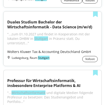
Homeoffice
Vollzeit
Duales Studium Bachelor der 
Wirtschaftsinformatik - Data Science (m/w/d)
"...zum 01.10.2027 und findet in Kooperation mit der 
lokalen DHBW in 
Stuttgart
 in Präsenz statt. Du 
unterstützt..."
Wolters Kluwer Tax & Accounting Deutschland GmbH
Ludwigsburg, Raum
Stuttgart
Vollzeit
Professur für Wirtschaftsinformatik, 
insbesondere Enterprise Platforms & AI
"...
Wirtschaftsinformatik
 und digitale Medien folgende 
Professur zu besetzen: Das Studienangebot und 
Portfolio..."