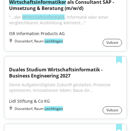
Wirtschaftsinformatiker
 als Consultant SAP - 
Umsetzung & Beratung (m/w/d)
"...der 
Wirtschaftsinformatik
, Informatik oder einer 
vergleichbaren Ausbildung konntest..."
ISR Information Products AG
Düsseldorf, Raum
Leichlingen
Vollzeit
Duales Studium Wirtschaftsinformatik - 
Business Engineering 2027
Deine AufgabenDigitale Zukunft gestalten, Prozesse 
optimieren, Innovationen leben: Baue dir...
Lidl Stiftung & Co KG
Düsseldorf, Raum
Leichlingen
Vollzeit