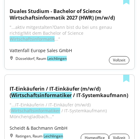
Duales Studium - Bachelor of Science 
Wirtschaftsinformatik 2027 (HWR) (m/w/d)
"...aktiv mitgestalten?Dann bist du bei uns genau 
richtig!Mit dem Bachelor of Science 
Wirtschaftsinformatik
..."
Vattenfall Europe Sales GmbH
Düsseldorf, Raum
Leichlingen
Vollzeit
IT-Einkäuferin / IT-Einkäufer (m/w/d) 
(
Wirtschaftsinformatiker
 / IT-Systemkaufmann)
"...IT-Einkäuferin / IT-Einkäufer (m/w/d) 
(
Wirtschaftsinformatiker
 / IT-Systemkaufmann) 
Mönchengladbach..."
Scheidt & Bachmann GmbH
Ratingen, Raum
Leichlingen
Homeoffice
Vollzeit