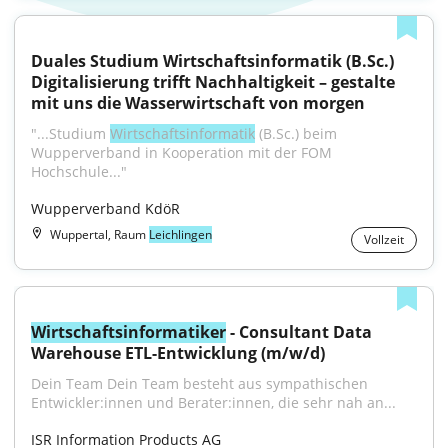
Duales Studium Wirtschaftsinformatik (B.Sc.) 
Digitalisierung trifft Nachhaltigkeit – gestalte 
mit uns die Wasserwirtschaft von morgen
"...Studium 
Wirtschaftsinformatik
 (B.Sc.) beim 
Wupperverband in Kooperation mit der FOM 
Hochschule..."
Wupperverband KdöR
Wuppertal, Raum
Leichlingen
Vollzeit
Wirtschaftsinformatiker
 - Consultant Data 
Warehouse ETL-Entwicklung (m/w/d)
Dein Team Dein Team besteht aus sympathischen 
Entwickler:innen und Berater:innen, die sehr nah an...
ISR Information Products AG