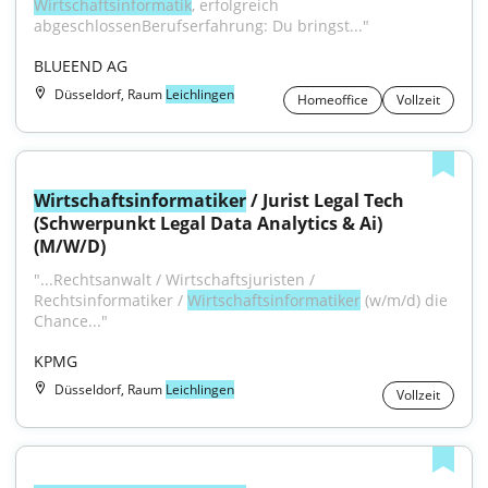
Wirtschaftsinformatik
, erfolgreich 
abgeschlossenBerufserfahrung: Du bringst..."
BLUEEND AG
Düsseldorf, Raum
Leichlingen
Homeoffice
Vollzeit
Wirtschaftsinformatiker
 / Jurist Legal Tech 
(Schwerpunkt Legal Data Analytics & Ai) 
(M/W/D)
"...Rechtsanwalt / Wirtschaftsjuristen / 
Rechtsinformatiker / 
Wirtschaftsinformatiker
 (w/m/d) die 
Chance..."
KPMG
Düsseldorf, Raum
Leichlingen
Vollzeit