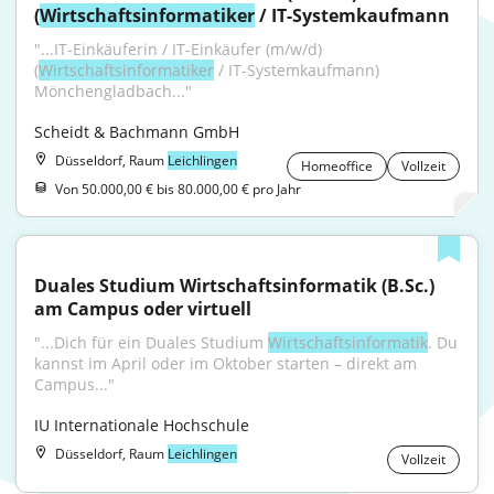
(
Wirtschaftsinformatiker
 / IT-Systemkaufmann
"...IT-Einkäuferin / IT-Einkäufer (m/w/d) 
(
Wirtschaftsinformatiker
 / IT-Systemkaufmann) 
Mönchengladbach..."
Scheidt & Bachmann GmbH
Düsseldorf, Raum
Leichlingen
Homeoffice
Vollzeit
Von 50.000,00 € bis 80.000,00 € pro Jahr
Duales Studium Wirtschaftsinformatik (B.Sc.) 
am Campus oder virtuell
"...Dich für ein Duales Studium 
Wirtschaftsinformatik
. Du 
kannst im April oder im Oktober starten – direkt am 
Campus..."
IU Internationale Hochschule
Düsseldorf, Raum
Leichlingen
Vollzeit