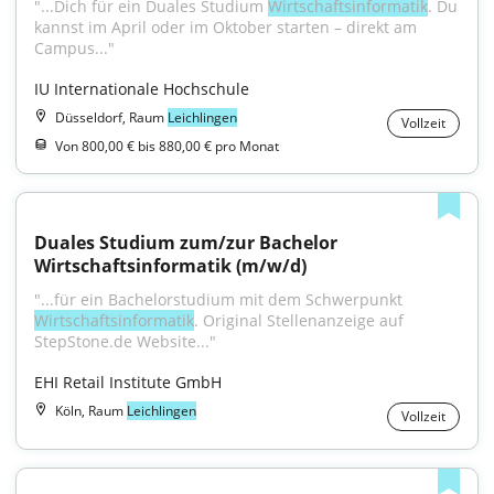
"...Dich für ein Duales Studium 
Wirtschaftsinformatik
. Du 
kannst im April oder im Oktober starten – direkt am 
Campus..."
IU Internationale Hochschule
Düsseldorf, Raum
Leichlingen
Vollzeit
Von 800,00 € bis 880,00 € pro Monat
Duales Studium zum/zur Bachelor 
Wirtschaftsinformatik (m/w/d)
"...für ein Bachelorstudium mit dem Schwerpunkt 
Wirtschaftsinformatik
. Original Stellenanzeige auf 
StepStone.de Website..."
EHI Retail Institute GmbH
Köln, Raum
Leichlingen
Vollzeit