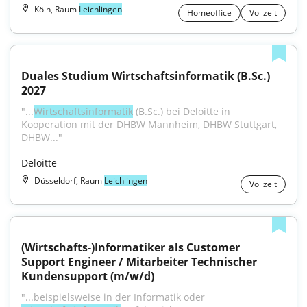
Köln, Raum
Leichlingen
Homeoffice
Vollzeit
Duales Studium Wirtschaftsinformatik (B.Sc.) 
2027
"...
Wirtschaftsinformatik
 (B.Sc.) bei Deloitte in 
Kooperation mit der DHBW Mannheim, DHBW Stuttgart, 
DHBW..."
Deloitte
Düsseldorf, Raum
Leichlingen
Vollzeit
(Wirtschafts-)Informatiker als Customer 
Support Engineer / Mitarbeiter Technischer 
Kundensupport (m/w/d)
"...beispielsweise in der Informatik oder 