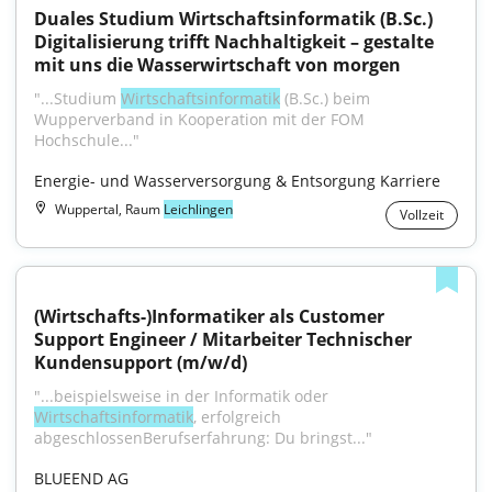
Duales Studium Wirtschaftsinformatik (B.Sc.) 
Digitalisierung trifft Nachhaltigkeit – gestalte 
mit uns die Wasserwirtschaft von morgen
"...Studium 
Wirtschaftsinformatik
 (B.Sc.) beim 
Wupperverband in Kooperation mit der FOM 
Hochschule..."
Energie- und Wasserversorgung & Entsorgung Karriere
Wuppertal, Raum
Leichlingen
Vollzeit
(Wirtschafts-)Informatiker als Customer 
Support Engineer / Mitarbeiter Technischer 
Kundensupport (m/w/d)
"...beispielsweise in der Informatik oder 
Wirtschaftsinformatik
, erfolgreich 
abgeschlossenBerufserfahrung: Du bringst..."
BLUEEND AG