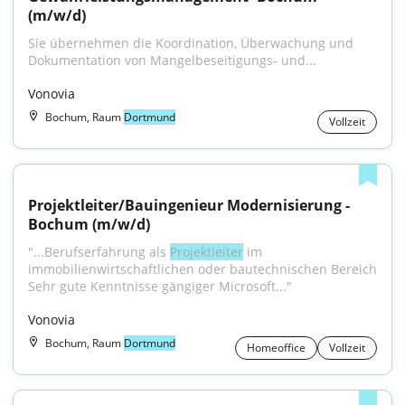
(m/w/d)
Sie übernehmen die Koordination, Überwachung und 
Dokumentation von Mangelbeseitigungs- und...
Vonovia
Bochum, Raum
Dortmund
Vollzeit
Projektleiter/Bauingenieur Modernisierung - 
Bochum (m/w/d)
"...Berufserfahrung als 
Projektleiter
 im 
immobilienwirtschaftlichen oder bautechnischen Bereich 
Sehr gute Kenntnisse gängiger Microsoft..."
Vonovia
Bochum, Raum
Dortmund
Homeoffice
Vollzeit