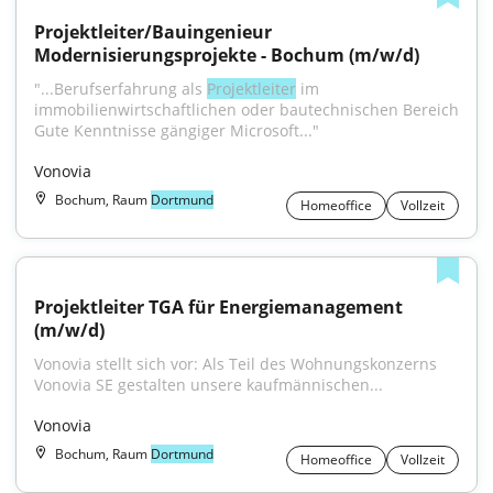
Projektleiter/Bauingenieur 
Modernisierungsprojekte - Bochum (m/w/d)
"...Berufserfahrung als 
Projektleiter
 im 
immobilienwirtschaftlichen oder bautechnischen Bereich 
Gute Kenntnisse gängiger Microsoft..."
Vonovia
Bochum, Raum
Dortmund
Homeoffice
Vollzeit
Projektleiter TGA für Energiemanagement 
(m/w/d)
Vonovia stellt sich vor: Als Teil des Wohnungskonzerns 
Vonovia SE gestalten unsere kaufmännischen...
Vonovia
Bochum, Raum
Dortmund
Homeoffice
Vollzeit