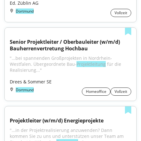
Ed. Züblin AG
Dortmund
Vollzeit
Senior Projektleiter / Oberbauleiter (w/m/d) 
Bauherrenvertretung Hochbau
"...bei spannenden Großprojekten in Nordrhein-
Westfalen. Übergeordnete Bau-
Projektleitung
 für die 
Realisierung..."
Drees & Sommer SE
Dortmund
Homeoffice
Vollzeit
Projektleiter (w/m/d) Energieprojekte
"...in der Projektrealisierung anzuwenden? Dann 
kommen Sie zu uns und unterstützen unser Team am 