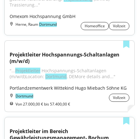
Trassierung..."
Omexom Hochspannung GmbH
Herne, Raum
Dortmund
Homeoffice
Vollzeit
Projektleiter Hochspannungs-Schaltanlagen 
(m/w/d)
"...
Projektleiter
 Hochspannungs-Schaltanlagen 
(m/w/d)Location: 
Dortmund
, DEMore details and..."
Portlandzementwerk Wittekind Hugo Miebach Söhne KG
Dortmund
Vollzeit
Von 27.000,00 € bis 57.400,00 €
Projektleiter im Bereich 
Gewährleistungsmanagement- Bochum 