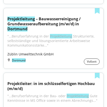
Projektleitung
 – Bauwasserreinigung / 
Grundwasseraufbereitung (m/w/d) in 
Dortmund
"...Berufserfahrung in der 
Projektleitung
 Strukturierte, 
selbstständige und lösungsorientierte Arbeitsweise 
Kommunikationsstärke..."
Züblin Umwelttechnik GmbH
Dortmund
Vollzeit
Projektleiter: in im schlüsselfertigen Hochbau 
(m/w/d)
"...Berufserfahrung in der Bau- oder 
Projektleitung
 Gute 
Kenntnisse in MS Office sowie in einem Abrechnungs..."