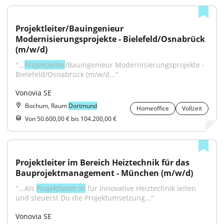
Projektleiter/Bauingenieur 
Modernisierungsprojekte - Bielefeld/Osnabrück 
(m/w/d)
"...
Projektleiter
/Bauingenieur Modernisierungsprojekte - 
Bielefeld/Osnabrück (m/w/d..."
Vonovia SE
Bochum, Raum
Dortmund
Homeoffice
Vollzeit
Von 50.600,00 € bis 104.200,00 €
Projektleiter im Bereich Heiztechnik für das 
Bauprojektmanagement - München (m/w/d)
"...Als 
Projektleiter:in
 für innovative Heiztechnik leiten 
und steuerst Du die Projektumsetzung..."
Vonovia SE