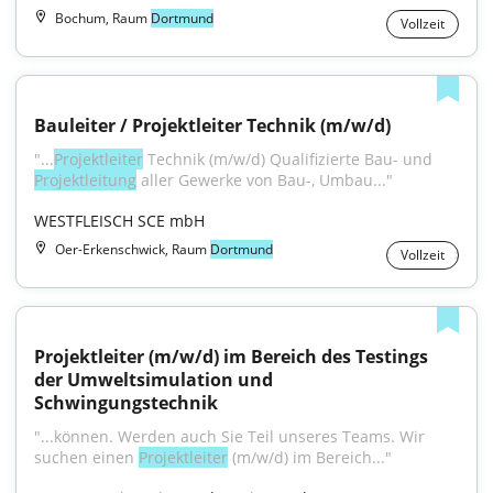
Bochum, Raum
Dortmund
Vollzeit
Bauleiter / Projektleiter Technik (m/w/d)
"...
Projektleiter
 Technik (m/w/d) Qualifizierte Bau- und 
Projektleitung
 aller Gewerke von Bau-, Umbau..."
WESTFLEISCH SCE mbH
Oer-Erkenschwick, Raum
Dortmund
Vollzeit
Projektleiter (m/w/d) im Bereich des Testings 
der Umweltsimulation und 
Schwingungstechnik
"...können. Werden auch Sie Teil unseres Teams. Wir 
suchen einen 
Projektleiter
 (m/w/d) im Bereich..."