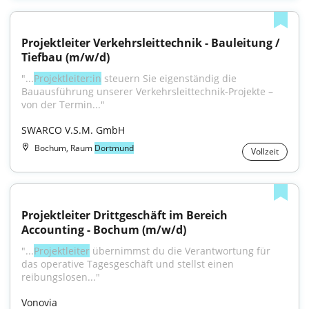
Projektleiter Verkehrsleittechnik - Bauleitung / 
Tiefbau (m/w/d)
"...
Projektleiter:in
 steuern Sie eigenständig die 
Bauausführung unserer Verkehrsleittechnik-Projekte – 
von der Termin..."
SWARCO V.S.M. GmbH
Bochum, Raum
Dortmund
Vollzeit
Projektleiter Drittgeschäft im Bereich 
Accounting - Bochum (m/w/d)
"...
Projektleiter
 übernimmst du die Verantwortung für 
das operative Tagesgeschäft und stellst einen 
reibungslosen..."
Vonovia