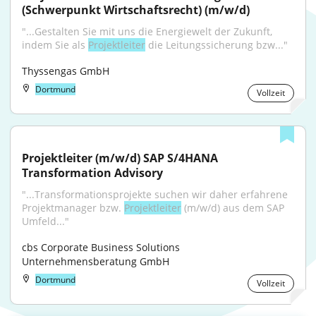
(Schwerpunkt Wirtschaftsrecht) (m/w/d)
"...Gestalten Sie mit uns die Energiewelt der Zukunft, 
indem Sie als 
Projektleiter
 die Leitungssicherung bzw..."
Thyssengas GmbH
Dortmund
Vollzeit
Projektleiter (m/w/d) SAP S/4HANA 
Transformation Advisory
"...Transformationsprojekte suchen wir daher erfahrene 
Projektmanager bzw. 
Projektleiter
 (m/w/d) aus dem SAP 
Umfeld..."
cbs Corporate Business Solutions 
Unternehmensberatung GmbH
Dortmund
Vollzeit