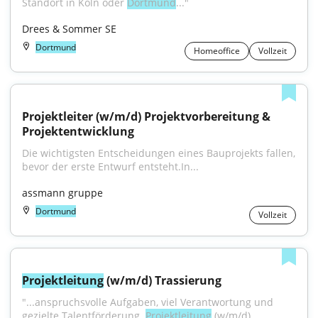
Standort in Köln oder 
Dortmund
..."
Drees & Sommer SE
Dortmund
Homeoffice
Vollzeit
Projektleiter (w/m/d) Projektvorbereitung & 
Projektentwicklung
Die wichtigsten Entscheidungen eines Bauprojekts fallen, 
bevor der erste Entwurf entsteht.﻿In...
assmann gruppe
Dortmund
Vollzeit
Projektleitung
 (w/m/d) Trassierung
"...anspruchsvolle Aufgaben, viel Verantwortung und 
gezielte Talentförderung. 
Projektleitung
 (w/m/d) 