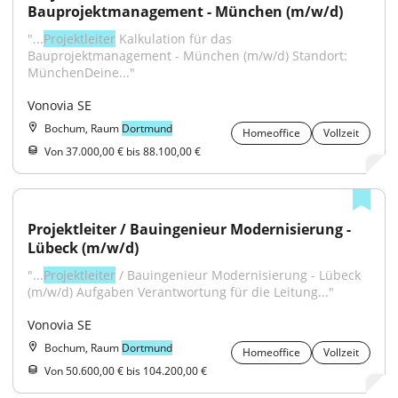
Bauprojektmanagement - München (m/w/d)
"...
Projektleiter
 Kalkulation für das 
Bauprojektmanagement - München (m/w/d) Standort: 
MünchenDeine..."
Vonovia SE
Bochum, Raum
Dortmund
Homeoffice
Vollzeit
Von 37.000,00 € bis 88.100,00 €
Projektleiter / Bauingenieur Modernisierung - 
Lübeck (m/w/d)
"...
Projektleiter
 / Bauingenieur Modernisierung - Lübeck 
(m/w/d) Aufgaben Verantwortung für die Leitung..."
Vonovia SE
Bochum, Raum
Dortmund
Homeoffice
Vollzeit
Von 50.600,00 € bis 104.200,00 €