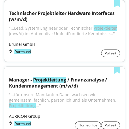
Technischer Projektleiter Hardware Interfaces 
(w/m/d)
"...Lead, System Engineer oder Technischer 
Projektleiter
(m/w/d) im Automotive-UmfeldFundierte Kenntnisse..."
Brunel GmbH
Dortmund
Vollzeit
Manager - 
Projektleitung
 / Finanzanalyse / 
Kundenmanagement (m/w/d)
"...für unsere Mandanten.Dabei wachsen wir 
gemeinsam: fachlich, persönlich und als Unternehmen. 
Projektleitung
..."
AURICON Group
Dortmund
Homeoffice
Vollzeit