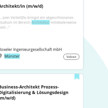
Architekt/in (m/w/d)
"...(von Vorteil)Du bringst ein abgeschlossenes 
Studium im Bereich 
Architektur
 mitIdealerweise 
ast..."
Roxeler Ingenieurgesellschaft mbH
Münster
Vollzeit
Business-Architekt Prozess-
Digitalisierung & Lösungsdesign 
(m/w/d)