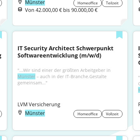
Münster
Homeoffice
Teilzeit
Von 42.000,00 € bis 90.000,00 €
IT Security Architect Schwerpunkt 
 
Softwareentwicklung (m/w/d)
"...Wir sind einer der größten Arbeitgeber in 
Münster
 – auch in der IT-Branche.Gestalte 
gemeinsam..."
LVM Versicherung
Münster
Homeoffice
Vollzeit