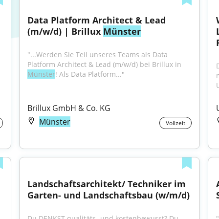
Data Platform Architect & Lead 
(m/w/d) | Brillux 
Münster
"...Werden Sie Teil unseres Teams als Data 
Platform Architect & Lead (m/w/d) bei Brillux in 
Münster
! Als Data Platform..."
Brillux GmbH & Co. KG
Münster
Vollzeit
Landschaftsarchitekt/ Techniker im 
Garten- und Landschaftsbau (w/m/d)
Du DENKST qualitäts- und kostenbewusst? Du 
"