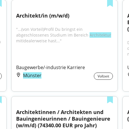
Architekt/in (m/w/d)
"...(von Vorteil)Profil Du bringst ein 
abgeschlossenes Studium im Bereich 
Architektur
mitIdealerweise hast..."
 
Baugewerbe/-industrie Karriere
Münster
Vollzeit
Architektinnen / Architekten und 
Bauingenieurinnen / Bauingenieure 
(w/m/d) (74340.00 EUR pro Jahr)