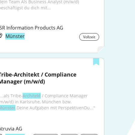
Dein Team Als Business Analyst (m/w/d) 
beschäftigst du dich mit...
ISR Information Products AG
Münster
Vollzeit
Tribe-Architekt / Compliance 
Manager (m/w/d)
...als Tribe-
Architekt
 / Compliance Manager 
(m/w/d) in Karlsruhe, München bzw. 
Münster
.Deine Aufgaben mit PerspektivenDu..."
Atruvia AG