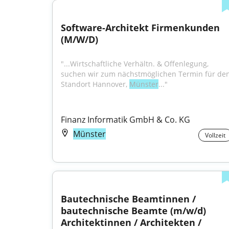
Software-Architekt Firmenkunden 
(M/W/D)
"...Wirtschaftliche Verhältn. & Offenlegung, 
suchen wir zum nächstmöglichen Termin für den
Standort Hannover, 
Münster
..."
Finanz Informatik GmbH & Co. KG
Münster
Vollzeit
Bautechnische Beamtinnen / 
bautechnische Beamte (m/w/d) 
Architektinnen / Architekten / 