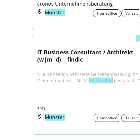
cronos Unternehmensberatung
Münster
Homeoffice
Vollzeit
IT Business Consultant / Architekt 
(w|m|d) | findic
"...eine zeitlich befristete Gehaltsanpassung. ## 
Deine Aufgaben: - Als IT 
Architekt:in
 gestaltest..."
zeb
Münster
Homeoffice
Teilzeit