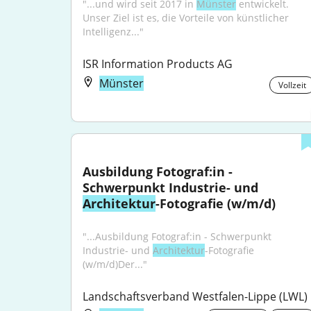
"...und wird seit 2017 in 
Münster
 entwickelt. 
Unser Ziel ist es, die Vorteile von künstlicher 
Intelligenz..."
ISR Information Products AG
Münster
Vollzeit
Ausbildung Fotograf:in - 
Schwerpunkt Industrie- und 
Architektur
-Fotografie (w/m/d)
"...Ausbildung Fotograf:in - Schwerpunkt 
Industrie- und 
Architektur
-Fotografie 
(w/m/d)Der..."
Landschaftsverband Westfalen-Lippe (LWL)