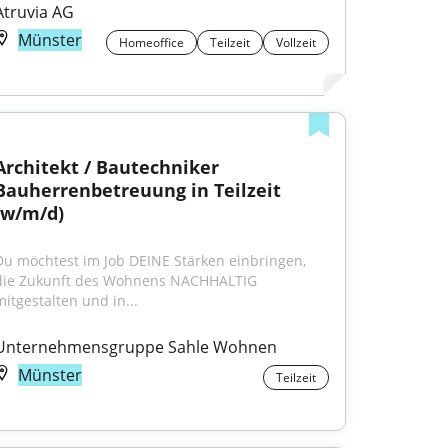
Atruvia AG
Münster
Homeoffice
Teilzeit
Vollzeit
Architekt / Bautechniker 
Bauherrenbetreuung in Teilzeit 
(w/m/d)
Du möchtest im Job DEINE Stärken einbringen, 
die Zukunft des Wohnens NACHHALTIG 
mitgestalten und in...
Unternehmensgruppe Sahle Wohnen
Münster
Teilzeit