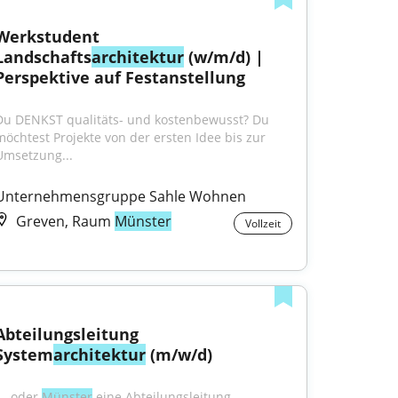
Werkstudent 
Landschafts
architektur
 (w/m/d) | 
Perspektive auf Festanstellung
Du DENKST qualitäts- und kostenbewusst? Du 
möchtest Projekte von der ersten Idee bis zur 
Umsetzung...
Unternehmensgruppe Sahle Wohnen
Greven, Raum
Münster
Vollzeit
Abteilungsleitung 
System
architektur
 (m/w/d)
...oder 
Münster
 eine Abteilungsleitung 