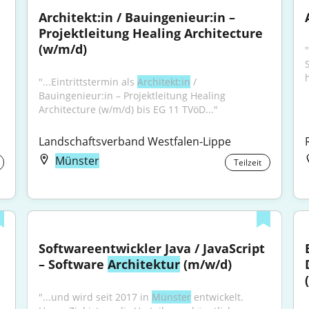
Architekt:in / Bauingenieur:in – 
Projektleitung Healing Architecture 
(w/m/d)
h
"...Eintrittstermin als 
Architekt:in
 / 
Bauingenieur:in – Projektleitung Healing 
Architecture (w/m/d) bis EG 11 TVöD..."
Landschaftsverband Westfalen-Lippe
Münster
Teilzeit
Softwareentwickler Java / JavaScript 
– Software 
Architektur
 (m/w/d)
"...und wird seit 2017 in 
Münster
 entwickelt. 