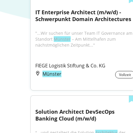
IT Enterprise Architect (m/w/d) - 
Schwerpunkt Domain Architectures
"...Wir suchen für unser Team IT Governance am 
Standort 
Münster
 – Am Mittelhafen zum 
nächstmöglichen Zeitpunkt..."
FIEGE Logistik Stiftung & Co. KG
Münster
Vollzeit
Solution Architect DevSecOps 
Banking Cloud (m/w/d)
"...und gestaltest die Solution 
Architektur
 der 