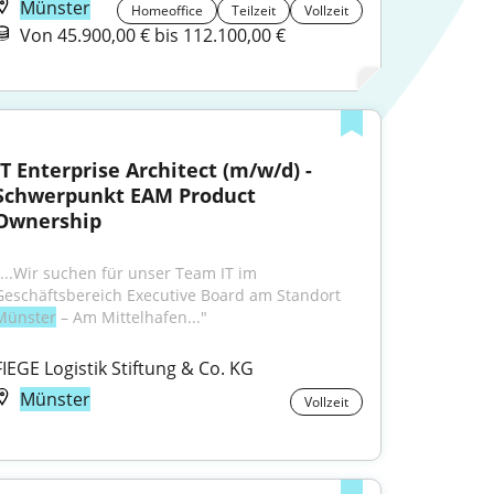
Münster
Homeoffice
Teilzeit
Vollzeit
Von 45.900,00 € bis 112.100,00 €
IT Enterprise Architect (m/w/d) - 
Schwerpunkt EAM Product 
Ownership
"...Wir suchen für unser Team IT im 
Geschäftsbereich Executive Board am Standort 
Münster
 – Am Mittelhafen..."
FIEGE Logistik Stiftung & Co. KG
Münster
Vollzeit