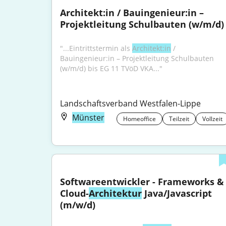
Architekt:in / Bauingenieur:in – 
Projektleitung Schulbauten (w/m/d)
"...Eintrittstermin als 
Architekt:in
 / 
Bauingenieur:in – Projektleitung Schulbauten 
(w/m/d) bis EG 11 TVöD VKA..."
Landschaftsverband Westfalen-Lippe
Münster
Homeoffice
Teilzeit
Vollzeit
Softwareentwickler - Frameworks & 
Cloud-
Architektur
 Java/Javascript 
(m/w/d)