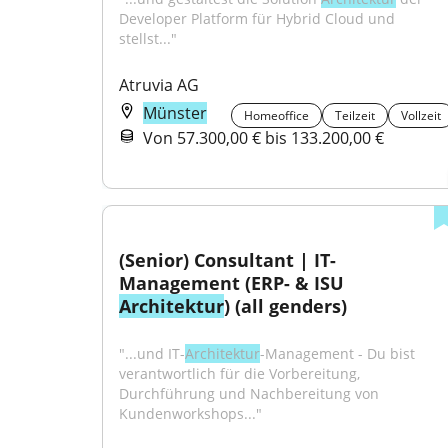
Developer Platform für Hybrid Cloud und 
stellst..."
Atruvia AG
Münster
Homeoffice
Teilzeit
Vollzeit
Von 57.300,00 € bis 133.200,00 €
(Senior) Consultant | IT-
Management (ERP- & ISU 
Architektur
) (all genders)
"...und IT-
Architektur
-Management - Du bist 
verantwortlich für die Vorbereitung, 
Durchführung und Nachbereitung von 
Kundenworkshops..."