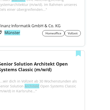
Systemarchitektur (m/w/d). Im Rahmen unseres 
Ziels einer übergreifenden..."
Finanz Informatik GmbH & Co. KG
Münster
Homeoffice
Vollzeit
Senior Solution Architekt Open 
Systems Classic (m/w/d)
"...wir dich in Vollzeit ab 30 Wochenstunden als 
Senior Solution 
Architekt
 Open Systems Classic 
(m/w/d) in Karlsruhe..."