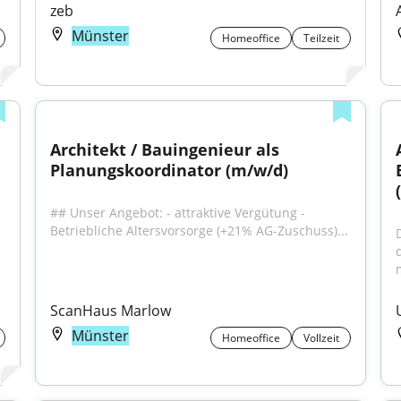
zeb
Münster
Homeoffice
Teilzeit
Architekt / Bauingenieur als 
Planungskoordinator (m/w/d)
## Unser Angebot: - attraktive Vergütung - 
Betriebliche Altersvorsorge (+21% AG-Zuschuss)...
ScanHaus Marlow
Münster
Homeoffice
Vollzeit