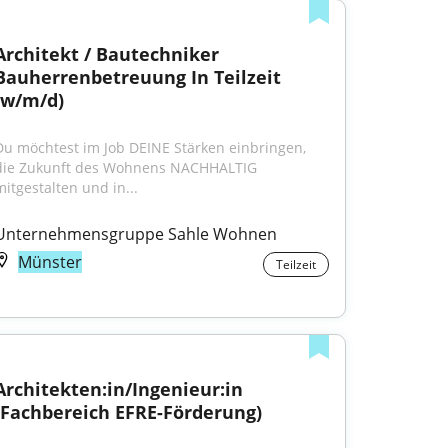
Architekt / Bautechniker 
Bauherrenbetreuung In Teilzeit 
(w/m/d)
Du möchtest im Job DEINE Stärken einbringen, 
die Zukunft des Wohnens NACHHALTIG 
mitgestalten und in...
Unternehmensgruppe Sahle Wohnen
Münster
Teilzeit
Architekten:in/Ingenieur:in 
(Fachbereich EFRE-Förderung)