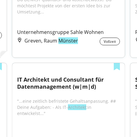
möchtest Projekte von der ersten Idee bis zur 
Umsetzung...
Unternehmensgruppe Sahle Wohnen
Greven, Raum
Münster
Vollzeit
IT Architekt und Consultant für 
Datenmanagement (w|m|d)
"...eine zeitlich befristete Gehaltsanpassung. ## 
Deine Aufgaben: - Als IT-
Architekt
:in 
entwickelst..."