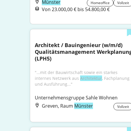
Münster
Homeoffice
Vollzeit
Von 23.000,00 € bis 54.800,00 €
Architekt / Bauingenieur (w/m/d) 
Qualitätsmanagement Werkplanung
(LPH5)
"...mit der Bauwirtschaft sowie ein starkes 
internes Netzwerk aus 
Architektur
, Fachplanung 
und Ausführung..."
Unternehmensgruppe Sahle Wohnen
Greven, Raum
Münster
Vollzeit