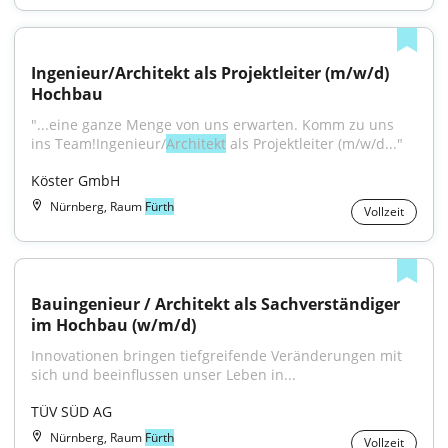
Ingenieur/Architekt als Projektleiter (m/w/d) 
Hochbau
"...eine ganze Menge von uns erwarten. Komm zu uns 
ins Team!Ingenieur/
Architekt
 als Projektleiter (m/w/d..."
Köster GmbH
Nürnberg, Raum
Fürth
Vollzeit
Bauingenieur / Architekt als Sachverständiger 
im Hochbau (w/m/d)
Innovationen bringen tiefgreifende Veränderungen mit 
sich und beeinflussen unser Leben in...
TÜV SÜD AG
Nürnberg, Raum
Fürth
Vollzeit