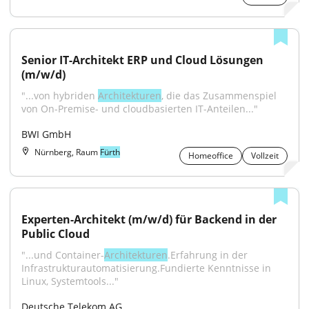
Senior IT-Architekt ERP und Cloud Lösungen 
(m/w/d)
"...von hybriden 
Architekturen
, die das Zusammenspiel 
von On-Premise- und cloudbasierten IT-Anteilen..."
BWI GmbH
Nürnberg, Raum
Fürth
Homeoffice
Vollzeit
Experten-Architekt (m/w/d) für Backend in der 
Public Cloud
"...und Container-
Architekturen
.Erfahrung in der 
Infrastrukturautomatisierung.Fundierte Kenntnisse in 
Linux, Systemtools..."
Deutsche Telekom AG