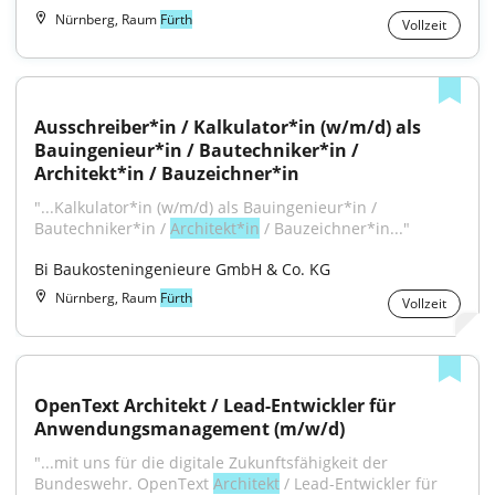
Nürnberg, Raum
Fürth
Vollzeit
Ausschreiber*in / Kalkulator*in (w/m/d) als 
Bauingenieur*in / Bautechniker*in / 
Architekt*in / Bauzeichner*in
"...Kalkulator*in (w/m/d) als Bauingenieur*in / 
Bautechniker*in / 
Architekt*in
 / Bauzeichner*in..."
Bi Baukosteningenieure GmbH & Co. KG
Nürnberg, Raum
Fürth
Vollzeit
OpenText Architekt / Lead-Entwickler für 
Anwendungsmanagement (m/w/d)
"...mit uns für die digitale Zukunftsfähigkeit der 
Bundeswehr. OpenText 
Architekt
 / Lead-Entwickler für 