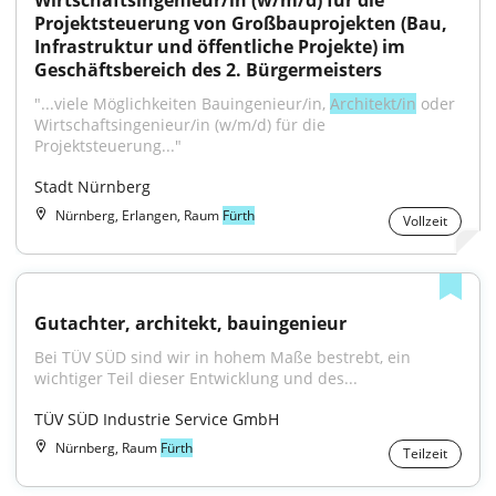
Wirtschaftsingenieur/in (w/m/d) für die 
Projektsteuerung von Großbauprojekten (Bau, 
Infrastruktur und öffentliche Projekte) im 
Geschäftsbereich des 2. Bürgermeisters
"...viele Möglichkeiten Bauingenieur/in, 
Architekt/in
 oder 
Wirtschaftsingenieur/in (w/m/d) für die 
Projektsteuerung..."
Stadt Nürnberg
Nürnberg, Erlangen, Raum
Fürth
Vollzeit
Gutachter, architekt, bauingenieur
Bei TÜV SÜD sind wir in hohem Maße bestrebt, ein 
wichtiger Teil dieser Entwicklung und des...
TÜV SÜD Industrie Service GmbH
Nürnberg, Raum
Fürth
Teilzeit