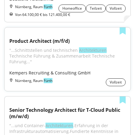
Nürnberg, Raum
Fürth
Homeoffice
Teilzeit
Vollzeit
Von 64.100,00 € bis 121.400,00 €
Product Architect (m/f/d)
"...Schnittstellen und technischen 
Architekturen
Technische Führung & Zusammenarbeit Technische 
Führung..."
Kempers Recruiting & Consulting GmbH
Nürnberg, Raum
Fürth
Vollzeit
Senior Technology Architect für T-Cloud Public 
(m/w/d)
"...und Container-
Architekturen
.Erfahrung in der 
Infrastrukturautomatisierung.Fundierte Kenntnisse in 