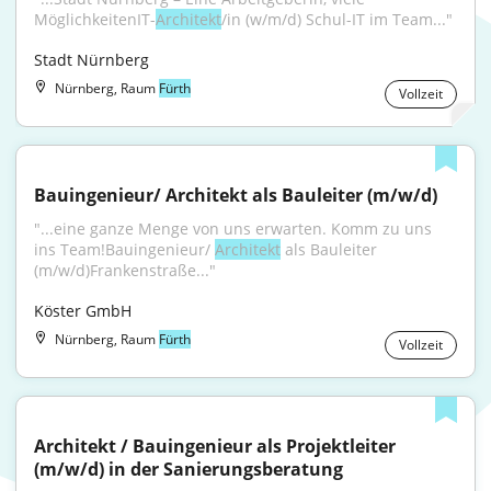
MöglichkeitenIT-
Architekt
/in (w/m/d) Schul-IT im Team..."
Stadt Nürnberg
Nürnberg, Raum
Fürth
Vollzeit
Bauingenieur/ Architekt als Bauleiter (m/w/d)
"...eine ganze Menge von uns erwarten. Komm zu uns 
ins Team!Bauingenieur/ 
Architekt
 als Bauleiter 
(m/w/d)Frankenstraße..."
Köster GmbH
Nürnberg, Raum
Fürth
Vollzeit
Architekt / Bauingenieur als Projektleiter 
(m/w/d) in der Sanierungsberatung