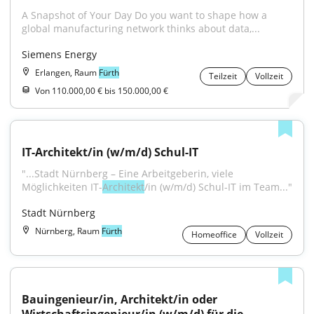
A Snapshot of Your Day Do you want to shape how a 
global manufacturing network thinks about data,...
Siemens Energy
Erlangen, Raum
Fürth
Teilzeit
Vollzeit
Von 110.000,00 € bis 150.000,00 €
IT-Architekt/in (w/m/d) Schul-IT
"...Stadt Nürnberg – Eine Arbeitgeberin, viele 
Möglichkeiten IT-
Architekt
/in (w/m/d) Schul-IT im Team..."
Stadt Nürnberg
Nürnberg, Raum
Fürth
Homeoffice
Vollzeit
Bauingenieur/in, Architekt/in oder 