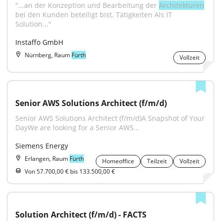
"...an der Konzeption und Bearbeitung der 
Architekturen
bei den Kunden beteiligt bist. Tätigkeiten Als IT 
Solution..."
Instaffo GmbH
Nürnberg, Raum
Fürth
Vollzeit
Senior AWS Solutions Architect (f/m/d)
Senior AWS Solutions Architect (f/m/d)A Snapshot of Your 
DayWe are looking for a Senior AWS...
Siemens Energy
Erlangen, Raum
Fürth
Homeoffice
Teilzeit
Vollzeit
Von 57.700,00 € bis 133.500,00 €
Solution Architect (f/m/d) - FACTS