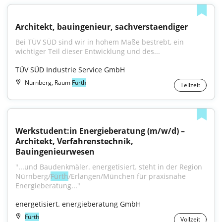
Architekt, bauingenieur, sachverstaendiger
Bei TÜV SÜD sind wir in hohem Maße bestrebt, ein 
wichtiger Teil dieser Entwicklung und des...
TÜV SÜD Industrie Service GmbH
Nürnberg, Raum
Fürth
Teilzeit
Werkstudent:in Energieberatung (m/w/d) – 
Architekt, Verfahrenstechnik, 
Bauingenieurwesen
"...und Baudenkmäler. energetisiert. steht in der Region 
Nürnberg/
Fürth
/Erlangen/München für praxisnahe 
Energieberatung..."
energetisiert. energieberatung GmbH
Fürth
Vollzeit