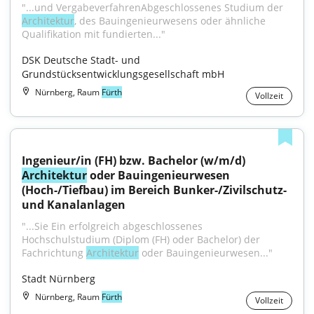
"...und VergabeverfahrenAbgeschlossenes Studium der 
Architektur
, des Bauingenieurwesens oder ähnliche 
Qualifikation mit fundierten..."
DSK Deutsche Stadt- und 
Grundstücksentwicklungsgesellschaft mbH
Nürnberg, Raum
Fürth
Vollzeit
Ingenieur/in (FH) bzw. Bachelor (w/m/d) 
Architektur
 oder Bauingenieurwesen 
(Hoch-/Tiefbau) im Bereich Bunker-/Zivilschutz- 
und Kanalanlagen
"...Sie Ein erfolgreich abgeschlossenes 
Hochschulstudium (Diplom (FH) oder Bachelor) der 
Fachrichtung 
Architektur
 oder Bauingenieurwesen..."
Stadt Nürnberg
Nürnberg, Raum
Fürth
Vollzeit