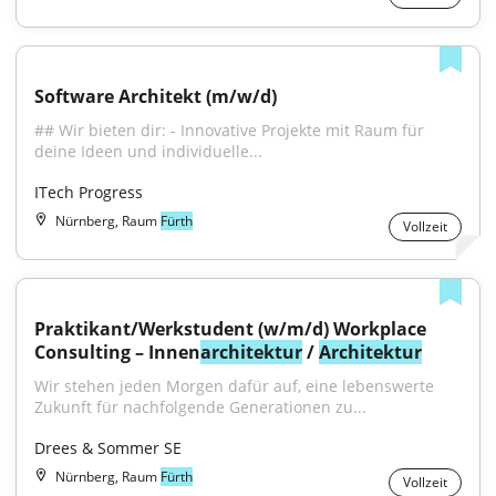
Software Architekt (m/w/d)
## Wir bieten dir: - Innovative Projekte mit Raum für 
deine Ideen und individuelle...
ITech Progress
Nürnberg, Raum
Fürth
Vollzeit
Praktikant/Werkstudent (w/m/d) Workplace 
Consulting – Innen
architektur
 / 
Architektur
Wir stehen jeden Morgen dafür auf, eine lebenswerte 
Zukunft für nachfolgende Generationen zu...
Drees & Sommer SE
Nürnberg, Raum
Fürth
Vollzeit