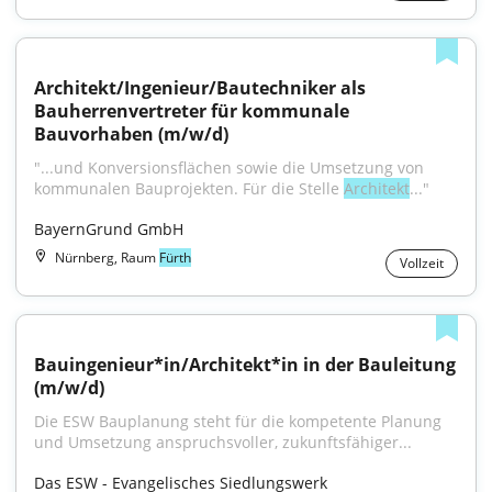
Architekt/Ingenieur/Bautechniker als 
Bauherrenvertreter für kommunale 
Bauvorhaben (m/w/d)
"...und Konversionsflächen sowie die Umsetzung von 
kommunalen Bauprojekten. Für die Stelle 
Architekt
..."
BayernGrund GmbH
Nürnberg, Raum
Fürth
Vollzeit
Bauingenieur*in/Architekt*in in der Bauleitung 
(m/w/d)
Die ESW Bauplanung steht für die kompetente Planung 
und Umsetzung anspruchsvoller, zukunftsfähiger...
Das ESW - Evangelisches Siedlungswerk