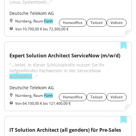
Linux, Systemtools..."
Deutsche Telekom AG
Nürnberg, Raum
Fürth
Homeoffice
Teilzeit
Vollzeit
Von 10.700,00 € bis 72.300,00 €
Expert Solution Architect ServiceNow (m/w/d)
"...leitet. In dieser Schlüsselrolle nutzen Sie Ihr 
tiefgreifendes Fachwissen in der ServiceNow 
Architektur
..."
Deutsche Telekom AG
Nürnberg, Raum
Fürth
Homeoffice
Teilzeit
Vollzeit
Von 64.100,00 € bis 121.400,00 €
IT Solution Architect (all genders) für Pre-Sales