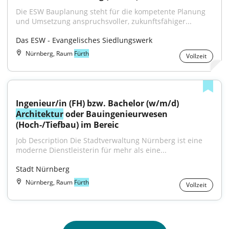
Die ESW Bauplanung steht für die kompetente Planung 
und Umsetzung anspruchsvoller, zukunftsfähiger...
Das ESW - Evangelisches Siedlungswerk
Nürnberg, Raum
Fürth
Vollzeit
Ingenieur/in (FH) bzw. Bachelor (w/m/d) 
Architektur
 oder Bauingenieurwesen 
(Hoch-/Tiefbau) im Bereic
Job Description Die Stadtverwaltung Nürnberg ist eine 
moderne Dienstleisterin für mehr als eine...
Stadt Nürnberg
Nürnberg, Raum
Fürth
Vollzeit