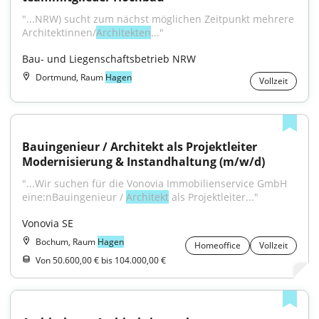
"...NRW) sucht zum nächst möglichen Zeitpunkt mehrere 
Architektinnen/
Architekten
..."
Bau- und Liegenschaftsbetrieb NRW
Dortmund, Raum
Hagen
Vollzeit
Bauingenieur / Architekt als Projektleiter 
Modernisierung & Instandhaltung (m/w/d)
"...Wir suchen für die Vonovia Immobilienservice GmbH 
eine:nBauingenieur / 
Architekt
 als Projektleiter..."
Vonovia SE
Bochum, Raum
Hagen
Homeoffice
Vollzeit
Von 50.600,00 € bis 104.000,00 €