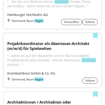
"...die bei uns Website Senior 
Architekt
 Private Cloud 
(w/m/d)Du – deine Rolle bei unsDu denkst digital..."
Hamburger Hochbahn AG
Dortmund, Raum
Hagen
Homeoffice
Vollzeit
Projektkoordinator als Abenteuer-Architekt 
(m/w/d) für Spielwelten
"...wenn es auf der Baustelle und im Büro rundgeht. 
Projektkoordinator (m/w/d) – Werde Abenteuer-
Architekt
(m/w/d..."
Krambamboul GmbH & Co. KG
Dortmund, Raum
Hagen
Vollzeit
Architektinnen / Architekten oder 