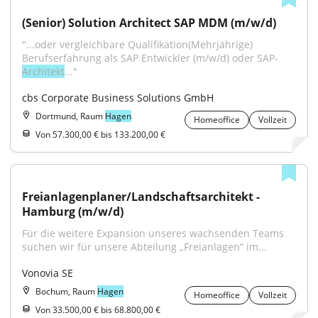
(Senior) Solution Architect SAP MDM (m/w/d)
"...oder vergleichbare Qualifikation(Mehrjährige) 
Berufserfahrung als SAP Entwickler (m/w/d) oder SAP-
Architekt
..."
cbs Corporate Business Solutions GmbH
Dortmund, Raum
Hagen
Homeoffice
Vollzeit
Von 57.300,00 € bis 133.200,00 €
Freianlagenplaner/Landschaftsarchitekt - 
Hamburg (m/w/d)
Für die weitere Expansion unseres wachsenden Teams 
suchen wir für unsere Abteilung „Freianlagen“ im...
Vonovia SE
Bochum, Raum
Hagen
Homeoffice
Vollzeit
Von 33.500,00 € bis 68.800,00 €