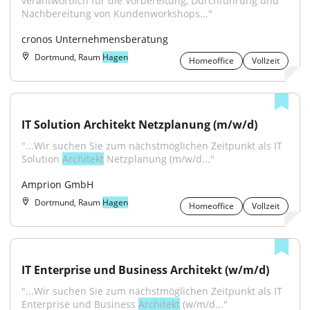
verantwortlich für die Vorbereitung, Durchführung und 
Nachbereitung von Kundenworkshops..."
cronos Unternehmensberatung
Dortmund, Raum
Hagen
Homeoffice
Vollzeit
IT Solution Architekt Netzplanung (m/w/d)
"...Wir suchen Sie zum nächstmöglichen Zeitpunkt als IT 
Solution 
Architekt
 Netzplanung (m/w/d..."
Amprion GmbH
Dortmund, Raum
Hagen
Homeoffice
Vollzeit
IT Enterprise und Business Architekt (w/m/d)
"...Wir suchen Sie zum nächstmöglichen Zeitpunkt als IT 
Enterprise und Business 
Architekt
 (w/m/d..."