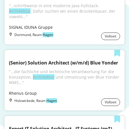
"...schrittweise in eine moderne Java-Fullstack-
Architektur
. Dafür suchen wir einen Brückenbauer, der 
sowohl..."
SIGNAL IDUNA Gruppe
Dortmund, Raum
Hagen
Vollzeit
(Senior) Solution Architect (w/m/d) Blue Yonder
"...die fachliche und technische Verantwortung für die 
Konzeption, 
Architektur
 und Umsetzung von Blue Yonder 
WMS..."
Rhenus Group
Holzwickede, Raum
Hagen
Vollzeit
Expert IT Solution Architect - IT Systems (gn*)