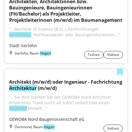
Architekten, Architektinnen bzw. 
Bauingenieure, Bauingenieurinnen 
(FH/Bachelor) als Projektleiter, 
Projektleiterinnen (m/w/d) im Baumanagement
"...Bachelor of Science (B.Sc.), Fachrichtungen 
Architektur
, Hochbauwesen oder Bauingenieurwesen..."
Stadt Iserlohn
Iserlohn, Raum
Hagen
Teilzeit
Vollzeit
Architekt (m/w/d) oder Ingenieur - Fachrichtung 
Architektur
 (m/w/d)
"...Sie Ihre Stärken bei der GEWOBA Nord ein!Unser 
erfahrenes Team sucht ab sofort unbefristet einen 
Architekt
 (m/w/d..."
GEWOBA Nord Baugenossenschaft eG
Dortmund, Raum
Hagen
Vollzeit