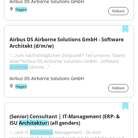
Airbus DS Airborne Solutions GmbH
Hagen
Vollzeit
Airbus DS Airborne Solutions GmbH - Software 
Architekt (d/m/w)
"...zum nächstmöglichen Zeitpunkt* Teil unseres Teams 
alsbr*Airbus DS Airborne Solutions GmbH - Software 
Architekt
 (d/m/w..."
Airbus DS Airborne Solutions GmbH
Hagen
Vollzeit
(Senior) Consultant | IT-Management (ERP- & 
ISU 
Architektur
) (all genders)
"...und IT-
Architektur
-Management - Du bist 