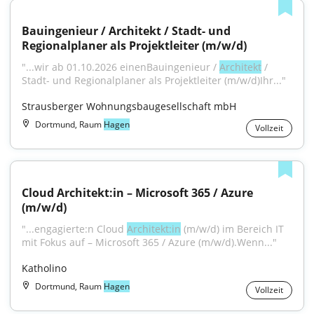
Bauingenieur / Architekt / Stadt- und 
Regionalplaner als Projektleiter (m/w/d)
"...wir ab 01.10.2026 einenBauingenieur / 
Architekt
 / 
Stadt- und Regionalplaner als Projektleiter (m/w/d)Ihr..."
Strausberger Wohnungsbaugesellschaft mbH
Dortmund, Raum
Hagen
Vollzeit
Cloud Architekt:in – Microsoft 365 / Azure 
(m/w/d)
"...engagierte:n Cloud 
Architekt:in
 (m/w/d) im Bereich IT 
mit Fokus auf – Microsoft 365 / Azure (m/w/d).Wenn..."
Katholino
Dortmund, Raum
Hagen
Vollzeit