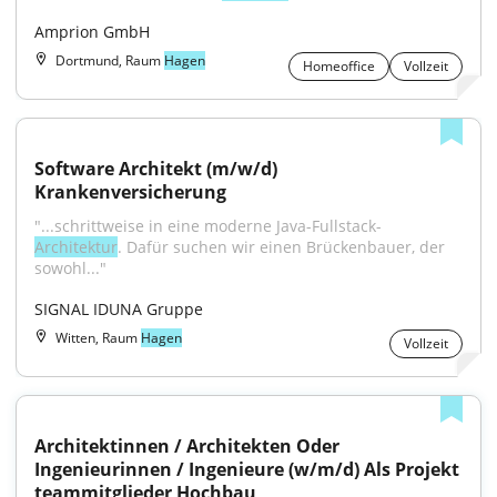
Amprion GmbH
Dortmund, Raum
Hagen
Homeoffice
Vollzeit
Software Architekt (m/w/d) 
Krankenversicherung
"...schrittweise in eine moderne Java-Fullstack-
Architektur
. Dafür suchen wir einen Brückenbauer, der 
sowohl..."
SIGNAL IDUNA Gruppe
Witten, Raum
Hagen
Vollzeit
Architektinnen / Architekten Oder 
Ingenieurinnen / Ingenieure (w/m/d) Als Projekt 
teammitglieder Hochbau