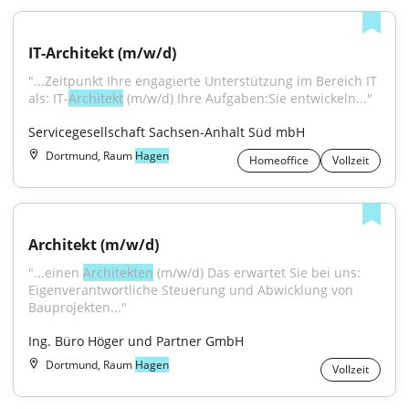
IT-Architekt (m/w/d)
"...Zeitpunkt Ihre engagierte Unterstützung im Bereich IT 
als: IT-
Architekt
 (m/w/d) Ihre Aufgaben:Sie entwickeln..."
Servicegesellschaft Sachsen-Anhalt Süd mbH
Dortmund, Raum
Hagen
Homeoffice
Vollzeit
Architekt (m/w/d)
"...einen 
Architekten
 (m/w/d) Das erwartet Sie bei uns: 
Eigenverantwortliche Steuerung und Abwicklung von 
Bauprojekten..."
Ing. Büro Höger und Partner GmbH
Dortmund, Raum
Hagen
Vollzeit