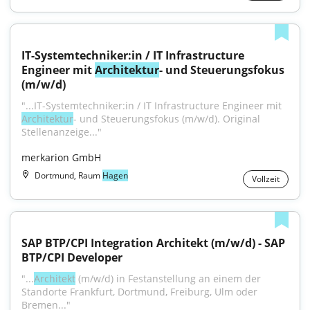
IT-Systemtechniker:in / IT Infrastructure 
Engineer mit 
Architektur
- und Steuerungsfokus 
(m/w/d)
"...IT-Systemtechniker:in / IT Infrastructure Engineer mit 
Architektur
- und Steuerungsfokus (m/w/d). Original 
Stellenanzeige..."
merkarion GmbH
Dortmund, Raum
Hagen
Vollzeit
SAP BTP/CPI Integration Architekt (m/w/d) - SAP 
BTP/CPI Developer
"...
Architekt
 (m/w/d) in Festanstellung an einem der 
Standorte Frankfurt, Dortmund, Freiburg, Ulm oder 
Bremen..."