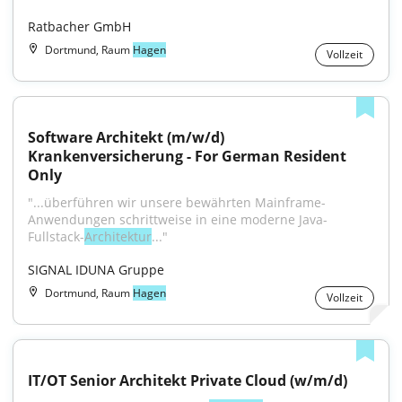
Ratbacher GmbH
Dortmund, Raum
Hagen
Vollzeit
Software Architekt (m/w/d) 
Krankenversicherung - For German Resident 
Only
"...überführen wir unsere bewährten Mainframe-
Anwendungen schrittweise in eine moderne Java-
Fullstack-
Architektur
..."
SIGNAL IDUNA Gruppe
Dortmund, Raum
Hagen
Vollzeit
IT/OT Senior Architekt Private Cloud (w/m/d)