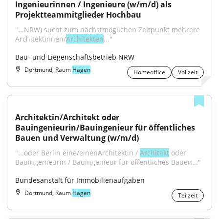
Ingenieurinnen / Ingenieure (w/m/d) als 
Projekt­teammitglieder Hochbau
"...NRW) sucht zum nächst­möglichen Zeitpunkt mehrere 
Architektinnen/
Architekten
..."
Bau- und Liegenschaftsbetrieb NRW
Dortmund, Raum
Hagen
Homeoffice
Vollzeit
Architektin/Architekt oder 
Bauingenieurin/Bauingenieur für öffentliches 
Bauen und Verwaltung (w/m/d)
"...oder Berlin eine/einenArchitektin / 
Architekt
 oder 
Bauingenieurin / Bauingenieur für öffentliches Bauen..."
Bundesanstalt für Immobilienaufgaben
Dortmund, Raum
Hagen
Teilzeit