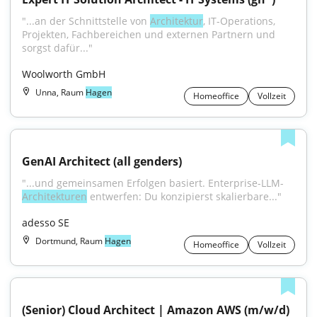
"...an der Schnittstelle von 
Architektur
, IT-Operations, 
Projekten, Fachbereichen und externen Partnern und 
sorgst dafür..."
Woolworth GmbH
Unna, Raum
Hagen
Homeoffice
Vollzeit
GenAI Architect (all genders)
"...und gemeinsamen Erfolgen basiert. Enterprise-LLM-
Architekturen
 entwerfen: Du konzipierst skalierbare..."
adesso SE
Dortmund, Raum
Hagen
Homeoffice
Vollzeit
(Senior) Cloud Architect | Amazon AWS (m/w/d)