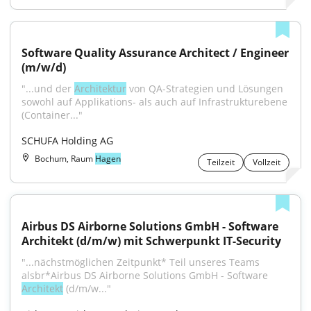
Software Quality Assurance Architect / Engineer 
(m/w/d)
"...und der 
Architektur
 von QA-Strategien und Lösungen 
sowohl auf Applikations- als auch auf Infrastrukturebene 
(Container..."
SCHUFA Holding AG
Bochum, Raum
Hagen
Teilzeit
Vollzeit
Airbus DS Airborne Solutions GmbH - Software 
Architekt (d/m/w) mit Schwerpunkt IT-Security
"...nächstmöglichen Zeitpunkt* Teil unseres Teams 
alsbr*Airbus DS Airborne Solutions GmbH - Software 
Architekt
 (d/m/w..."