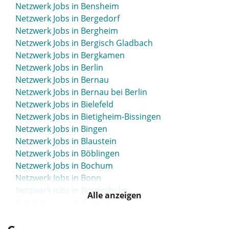
Netzwerk Jobs in Bensheim
Netzwerk Jobs in Bergedorf
Netzwerk Jobs in Bergheim
Netzwerk Jobs in Bergisch Gladbach
Netzwerk Jobs in Bergkamen
Netzwerk Jobs in Berlin
Netzwerk Jobs in Bernau
Netzwerk Jobs in Bernau bei Berlin
Netzwerk Jobs in Bielefeld
Netzwerk Jobs in Bietigheim-Bissingen
Netzwerk Jobs in Bingen
Netzwerk Jobs in Blaustein
Netzwerk Jobs in Böblingen
Netzwerk Jobs in Bochum
Netzwerk Jobs in Bonn
Netzwerk Jobs in Bordesholm
Alle anzeigen
Netzwerk Jobs in Bottrop
Netzwerk Jobs in Brake
Netzwerk Jobs in Bremen