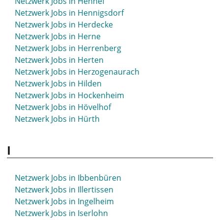
Netzwerk Jobs in Hennef
Netzwerk Jobs in Hennigsdorf
Netzwerk Jobs in Herdecke
Netzwerk Jobs in Herne
Netzwerk Jobs in Herrenberg
Netzwerk Jobs in Herten
Netzwerk Jobs in Herzogenaurach
Netzwerk Jobs in Hilden
Netzwerk Jobs in Hockenheim
Netzwerk Jobs in Hövelhof
Netzwerk Jobs in Hürth
I
Netzwerk Jobs in Ibbenbüren
Netzwerk Jobs in Illertissen
Netzwerk Jobs in Ingelheim
Netzwerk Jobs in Iserlohn