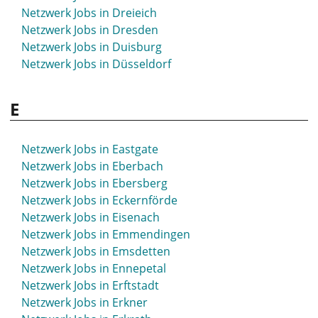
Netzwerk Jobs in Dreieich
Netzwerk Jobs in Dresden
Netzwerk Jobs in Duisburg
Netzwerk Jobs in Düsseldorf
E
Netzwerk Jobs in Eastgate
Netzwerk Jobs in Eberbach
Netzwerk Jobs in Ebersberg
Netzwerk Jobs in Eckernförde
Netzwerk Jobs in Eisenach
Netzwerk Jobs in Emmendingen
Netzwerk Jobs in Emsdetten
Netzwerk Jobs in Ennepetal
Netzwerk Jobs in Erftstadt
Netzwerk Jobs in Erkner