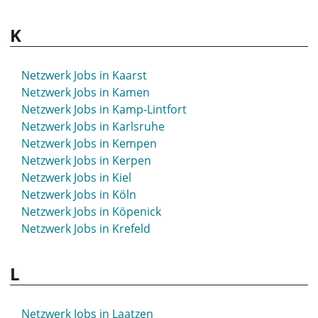
K
Netzwerk Jobs in Kaarst
Netzwerk Jobs in Kamen
Netzwerk Jobs in Kamp-Lintfort
Netzwerk Jobs in Karlsruhe
Netzwerk Jobs in Kempen
Netzwerk Jobs in Kerpen
Netzwerk Jobs in Kiel
Netzwerk Jobs in Köln
Netzwerk Jobs in Köpenick
Netzwerk Jobs in Krefeld
L
Netzwerk Jobs in Laatzen