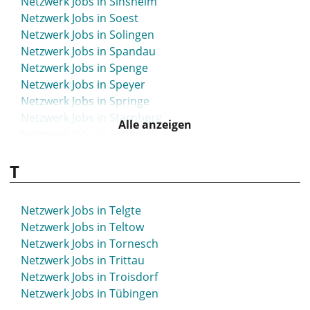
Netzwerk Jobs in Sinsheim
Netzwerk Jobs in Soest
Netzwerk Jobs in Solingen
Netzwerk Jobs in Spandau
Netzwerk Jobs in Spenge
Netzwerk Jobs in Speyer
Netzwerk Jobs in Springe
Netzwerk Jobs in Starnberg
Alle anzeigen
Netzwerk Jobs in Steinfurt
Netzwerk Jobs in Stolberg
T
Netzwerk Jobs in Stuhr
Netzwerk Jobs in Stuttgart
Netzwerk Jobs in Syke
Netzwerk Jobs in Telgte
Netzwerk Jobs in Teltow
Netzwerk Jobs in Tornesch
Netzwerk Jobs in Trittau
Netzwerk Jobs in Troisdorf
Netzwerk Jobs in Tübingen