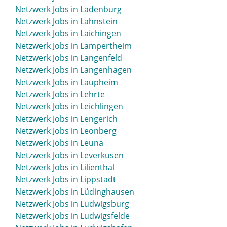
Netzwerk Jobs in Ladenburg
Netzwerk Jobs in Lahnstein
Netzwerk Jobs in Laichingen
Netzwerk Jobs in Lampertheim
Netzwerk Jobs in Langenfeld
Netzwerk Jobs in Langenhagen
Netzwerk Jobs in Laupheim
Netzwerk Jobs in Lehrte
Netzwerk Jobs in Leichlingen
Netzwerk Jobs in Lengerich
Netzwerk Jobs in Leonberg
Netzwerk Jobs in Leuna
Netzwerk Jobs in Leverkusen
Netzwerk Jobs in Lilienthal
Netzwerk Jobs in Lippstadt
Netzwerk Jobs in Lüdinghausen
Netzwerk Jobs in Ludwigsburg
Netzwerk Jobs in Ludwigsfelde