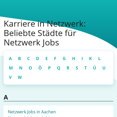
Karriere in Netzwerk:
Beliebte Städte für
Netzwerk Jobs
A
B
C
D
E
F
G
H
I
K
L
M
N
O
Ö
P
Q
R
S
T
Ü
U
V
W
A
Netzwerk Jobs in Aachen