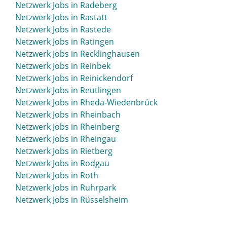
Netzwerk Jobs in Radeberg
Netzwerk Jobs in Rastatt
Netzwerk Jobs in Rastede
Netzwerk Jobs in Ratingen
Netzwerk Jobs in Recklinghausen
Netzwerk Jobs in Reinbek
Netzwerk Jobs in Reinickendorf
Netzwerk Jobs in Reutlingen
Netzwerk Jobs in Rheda-Wiedenbrück
Netzwerk Jobs in Rheinbach
Netzwerk Jobs in Rheinberg
Netzwerk Jobs in Rheingau
Netzwerk Jobs in Rietberg
Netzwerk Jobs in Rodgau
Netzwerk Jobs in Roth
Netzwerk Jobs in Ruhrpark
Netzwerk Jobs in Rüsselsheim