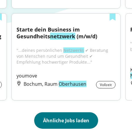
Starte dein Business im 
g
Gesundheits
netzwerk
 (m/w/d)
"...deines persönlichen 
Netzwerks
 ✔ Beratung 
von Menschen rund um Gesundheit ✔ 
Empfehlung hochwertiger Produkte..."
youmove
Bochum, Raum
Oberhausen
Vollzeit
Ähnliche Jobs laden