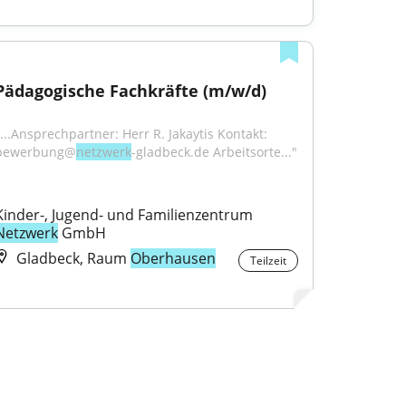
Pädagogische Fachkräfte (m/w/d)
"...Ansprechpartner: Herr R. Jakaytis Kontakt: 
bewerbung@
netzwerk
-gladbeck.de Arbeitsorte..."
Kinder-, Jugend- und Familienzentrum 
Netzwerk
 GmbH
Gladbeck, Raum
Oberhausen
Teilzeit