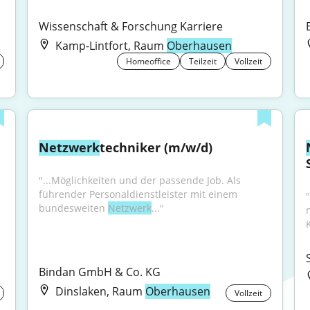
Wissenschaft & Forschung Karriere
Kamp-Lintfort, Raum
Oberhausen
Homeoffice
Teilzeit
Vollzeit
Netzwerk
techniker (m/w/d)
"...Möglichkeiten und der passende Job. Als 
führender Personaldienstleister mit einem 
"
bundesweiten 
Netzwerk
..."
Bindan GmbH & Co. KG
Dinslaken, Raum
Oberhausen
Vollzeit