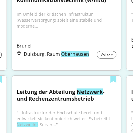
Kommunikationstechnik (w/m/d)
Im Umfeld der kritischen Infrastruktur 
(Wasserversorgung) spielt eine stabile und 
moderne...
Brunel
Duisburg, Raum
Oberhausen
Vollzeit
g
Leitung der Abteilung 
Netzwerk
- 
und Rechenzentrums­betrieb
"...Infrastruktur der Hochschule bereit und 
"
entwickelt sie kontinuierlich weiter. Es betreibt 
Netzwerke
, Server..."