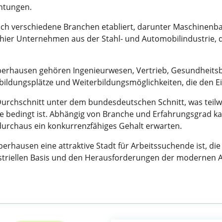
chtungen.
h verschiedene Branchen etabliert, darunter Maschinenba
ier Unternehmen aus der Stahl- und Automobilindustrie, d
Oberhausen gehören Ingenieurwesen, Vertrieb, Gesundheitsb
bildungsplätze und Weiterbildungsmöglichkeiten, die den Ein
urchschnitt unter dem bundesdeutschen Schnitt, was teilwe
rie bedingt ist. Abhängig von Branche und Erfahrungsgrad k
durchaus ein konkurrenzfähiges Gehalt erwarten.
rhausen eine attraktive Stadt für Arbeitssuchende ist, di
dustriellen Basis und den Herausforderungen der modernen Ar