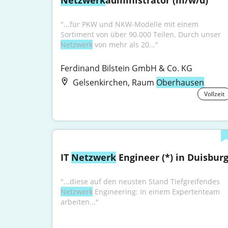
Netzwerk
administrator (m/w/d)
"...für PKW und NKW-Modelle mit einem 
Sortiment von über 90.000 Teilen. Durch unser 
Netzwerk
 von mehr als 20..."
Ferdinand Bilstein GmbH & Co. KG
Gelsenkirchen, Raum
Oberhausen
Vollzeit
IT 
Netzwerk
 Engineer (*) in Duisbur
"...diese auf den neusten Stand Tiefgreifendes 
Netzwerk
 Engineering: In einem Expertenteam 
arbeiten..."