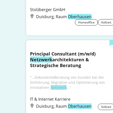
Stolzberger GmbH
Duisburg, Raum
Oberhausen
Homeoffice
Vollzeit
Principal Consultant (m/w/d) 
Netzwerk
architekturen & 
Strategische Beratung
"...DokumenteBeratung von Kunden bei der 
Einführung, Migration und Optimierung von 
innovativen 
Netzwerk
..."
IT & Internet Karriere
Duisburg, Raum
Oberhausen
Vollzeit