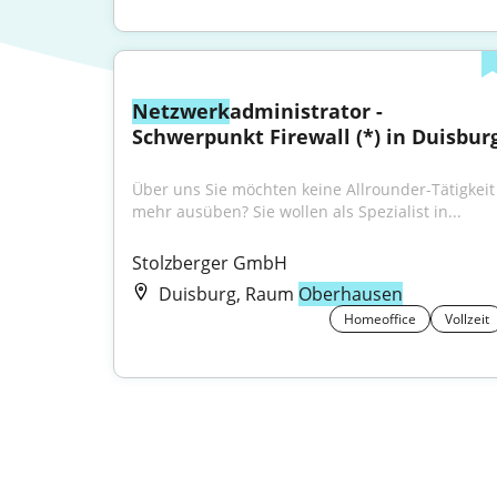
Netzwerk
administrator - 
Schwerpunkt Firewall (*) in Duisbur
Über uns Sie möchten keine Allrounder-Tätigkeit 
mehr ausüben? Sie wollen als Spezialist in...
Stolzberger GmbH
Duisburg, Raum
Oberhausen
Homeoffice
Vollzeit