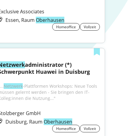
Exclusive Associates
Essen, Raum
Oberhausen
Homeoffice
Vollzeit
Netzwerk
administrator (*) 
Schwerpunkt Huawei in Duisburg
...
Netzwerk
-Plattformen Workshops: Neue Tools 
müssen gelernt werden - Sie bringen den IT-
Kolleg:innen die Nutzung..."
Stolzberger GmbH
Duisburg, Raum
Oberhausen
Homeoffice
Vollzeit