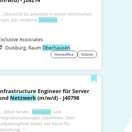
(m/w/d) - J26214
"...Überblick Du arbeitest in einem technischen 
Team, das moderne 
Netzwerk
..."
Exclusive Associates
Duisburg, Raum
Oberhausen
Homeoffice
Vollzeit
Infrastructure Engineer für Server 
und 
Netzwerk
 (m/w/d) - J40798
...dabei Server-, 
Netzwerk
- und 
Integrationslösungen zusammen. Dein 
Aufgabengebiet bietet viel Raum für 
Gestaltung..."