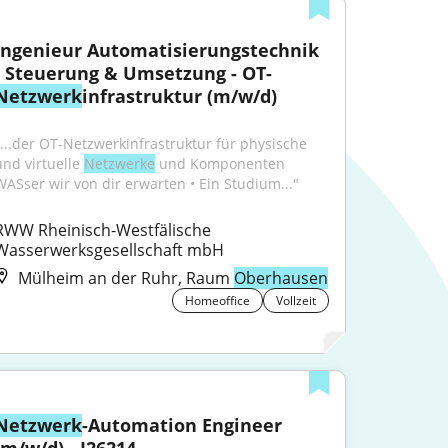
Ingenieur Automatisierungstechnik 
- Steuerung & Umsetzung - OT-
Netzwerk
infrastruktur (m/w/d)
"...der OT-Netzwerkinfrastruktur für physische 
und virtuelle 
Netzwerke
 und Komponenten 
WASser wir von dir erwarten • Ein Studium..."
RWW Rheinisch-Westfälische 
Wasserwerksgesellschaft mbH
Mülheim an der Ruhr, Raum
Oberhausen
Homeoffice
Vollzeit
Netzwerk
-Automation Engineer 