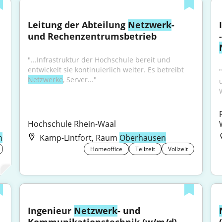
Leitung der Abteilung 
Netzwerk
- 
und Rechenzentrums­betrieb
"...Infrastruktur der Hochschule bereit und 
entwickelt sie kontinuierlich weiter. Es betreibt 
Netzwerke
, Server..."
Hochschule Rhein-Waal
n
Kamp-Lintfort, Raum
Oberhausen
Homeoffice
Teilzeit
Vollzeit
Ingenieur 
Netzwerk
- und 