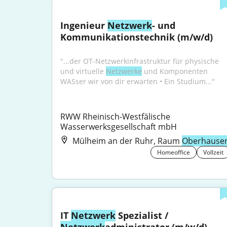
Ingenieur 
Netzwerk
- und 
Kommunikationstechnik (m/w/d)
"...der OT-Netzwerkinfrastruktur für physische 
und virtuelle 
Netzwerke
 und Komponenten 
WASser wir von dir erwarten • Ein Studium..."
RWW Rheinisch-Westfälische 
Wasserwerksgesellschaft mbH
Mülheim an der Ruhr, Raum
Oberhause
Homeoffice
Vollzeit
IT 
Netzwerk
 Spezialist / 