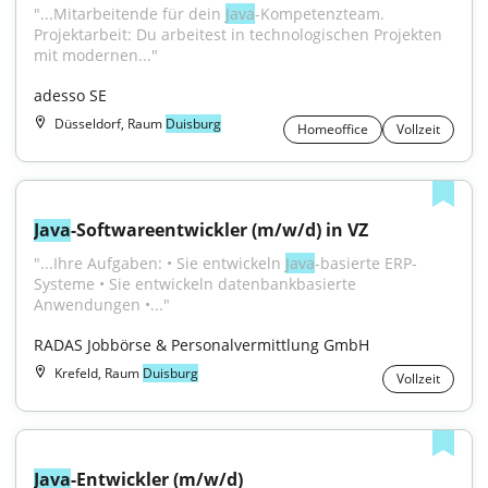
"...Mitarbeitende für dein 
Java
-Kompetenzteam. 
Projektarbeit: Du arbeitest in technologischen Projekten 
mit modernen..."
adesso SE
Düsseldorf, Raum
Duisburg
Homeoffice
Vollzeit
Java
-Softwareentwickler (m/w/d) in VZ
"...Ihre Aufgaben: • Sie entwickeln 
Java
-basierte ERP-
Systeme • Sie entwickeln datenbankbasierte 
Anwendungen •..."
RADAS Jobbörse & Personalvermittlung GmbH
Krefeld, Raum
Duisburg
Vollzeit
Java
-Entwickler (m/w/d)