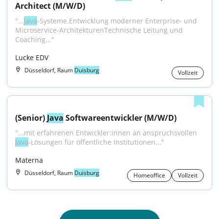
Architect (M/W/D)
"...
Java
-Systeme.Entwicklung moderner Enterprise- und 
Microservice-ArchitekturenTechnische Leitung und 
Coaching..."
Lucke EDV
Düsseldorf, Raum
Duisburg
Vollzeit
(Senior) 
Java
 Softwareentwickler (M/W/D)
"...mit erfahrenen Entwickler:innen an anspruchsvollen 
Java
-Lösungen für öffentliche Institutionen..."
Materna
Düsseldorf, Raum
Duisburg
Homeoffice
Vollzeit