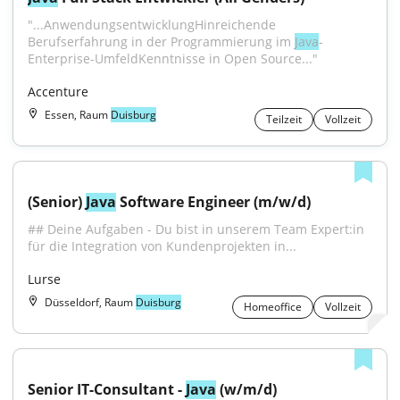
"...AnwendungsentwicklungHinreichende 
Berufserfahrung in der Programmierung im 
Java
-
Enterprise-UmfeldKenntnisse in Open Source..."
Accenture
Essen, Raum
Duisburg
Teilzeit
Vollzeit
(Senior) 
Java
 Software Engineer (m/w/d)
## Deine Aufgaben - Du bist in unserem Team Expert:in 
für die Integration von Kundenprojekten in...
Lurse
Düsseldorf, Raum
Duisburg
Homeoffice
Vollzeit
Senior IT-Consultant - 
Java
 (w/m/d)