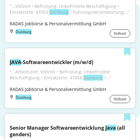
"...Vollzeit • Befristung: Unbefristete Beschäftigung • 
Einsatzorte: 47053 
Duisburg
 • Führungsverantwortung..."
RADAS Jobbörse & Personalvermittlung GmbH
Duisburg
Vollzeit
JAVA
-Softwareentwickler (m/w/d)
"...Arbeitszeit: Vollzeit • Befristung: Unbefristete 
Beschäftigung • Einsatzorte: 47058 
Duisburg
 •..."
RADAS Jobbörse & Personalvermittlung GmbH
Duisburg
Vollzeit
Senior Manager Softwareentwicklung 
Java
 (all 
genders)