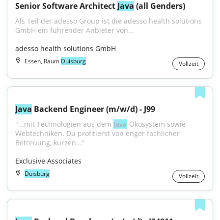
Senior Software Architect 
Java
 (all Genders)
Als Teil der adesso Group ist die adesso health solutions 
GmbH ein führender Anbieter von...
adesso health solutions GmbH
Essen, Raum
Duisburg
Vollzeit
Java
 Backend Engineer (m/w/d) - J99
"...mit Technologien aus dem 
Java
-Ökosystem sowie 
Webtechniken. Du profitierst von enger fachlicher 
Betreuung, kurzen..."
Exclusive Associates
Duisburg
Vollzeit