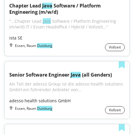
Chapter Lead 
Java
 Software / Platform 
Engineering (m/w/d)
"...Chapter Lead 
Java
 Software / Platform Engineering 
(m/w/d) IT / Essen Headoffice / Hybrid / Vollzeit..."
ista SE
Essen, Raum
Duisburg
Vollzeit
Senior Software Engineer 
Java
 (all Genders)
Als Teil der adesso Group ist die adesso health solutions 
GmbH ein führender Anbieter von...
adesso health solutions GmbH
Essen, Raum
Duisburg
Vollzeit