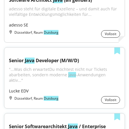
Software Architect 
Java
 (all genders)
adesso steht für digitale Exzellenz – und damit auch für 
vielfältige Entwicklungsmöglichkeiten für...
adesso SE
Düsseldorf, Raum
Duisburg
Vollzeit
Senior 
Java
 Developer (M/W/D)
"...Was dich erwartetDu möchtest nicht nur Tickets 
abarbeiten, sondern moderne 
Java
-Anwendungen 
aktiv..."
Lucke EDV
Düsseldorf, Raum
Duisburg
Vollzeit
Senior Softwarearchitekt 
Java
 / Enterprise 