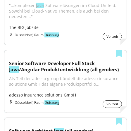
"...komplexer 
Java
-Softwarelösungen im Cloud-Umfeld. 
Sowohl bei Cloud-Native Themen, als auch bei den 
neuesten..."
The BIG Jobsite
Düsseldorf, Raum
Duisburg
Vollzeit
Senior Software Developer Full Stack 
Java
/Angular Produktentwicklung (all genders)
Als Teil der adesso group bündelt die adesso insurance 
solutions GmbH das eigene Produktportfolio...
adesso insurance solutions GmbH
Düsseldorf, Raum
Duisburg
Vollzeit