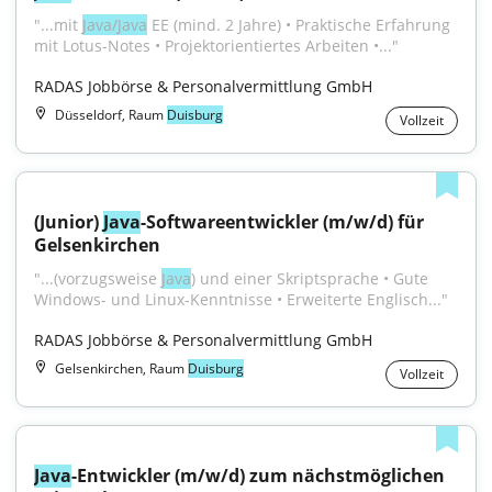
"...mit 
Java/Java
 EE (mind. 2 Jahre) • Praktische Erfahrung 
mit Lotus-Notes • Projektorientiertes Arbeiten •..."
RADAS Jobbörse & Personalvermittlung GmbH
Düsseldorf, Raum
Duisburg
Vollzeit
(Junior) 
Java
-Softwareentwickler (m/w/d) für 
Gelsenkirchen
"...(vorzugsweise 
Java
) und einer Skriptsprache • Gute 
Windows- und Linux-Kenntnisse • Erweiterte Englisch..."
RADAS Jobbörse & Personalvermittlung GmbH
Gelsenkirchen, Raum
Duisburg
Vollzeit
Java
-Entwickler (m/w/d) zum nächstmöglichen 