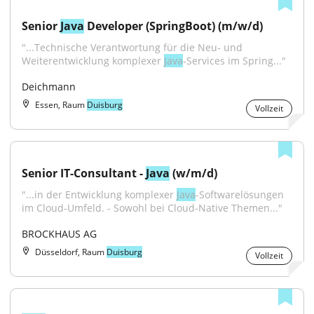
Senior 
Java
 Developer (SpringBoot) (m/w/d)
"...Technische Verantwortung für die Neu- und 
Weiterentwicklung komplexer 
Java
-Services im Spring..."
Deichmann
Essen, Raum
Duisburg
Vollzeit
Senior IT-Consultant - 
Java
 (w/m/d)
"...in der Entwicklung komplexer 
Java
-Softwarelösungen 
im Cloud-Umfeld. - Sowohl bei Cloud-Native Themen..."
BROCKHAUS AG
Düsseldorf, Raum
Duisburg
Vollzeit