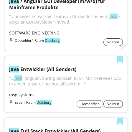
Java
 / Angular GUI Developer (m/w/d) für 
Mainframe Produkte
"...unseres Entwickler Teams in Düsseldorf eine(n) 
Java
 / 
Angular GUI Developer (m/w/d..."
SOFTWARE ENGINEERING
Düsseldorf, Raum
Duisburg
Vollzeit
Java
 Entwickler (All Genders)
"...
Java
, Angular, Spring Boot,Git, REST, Microservices o.Ä.) 
in einem unserer hochqualifizierten..."
msg systems
Essen, Raum
Duisburg
Homeoffice
Vollzeit
Java
 Full Stack Entwickler (All Genders)