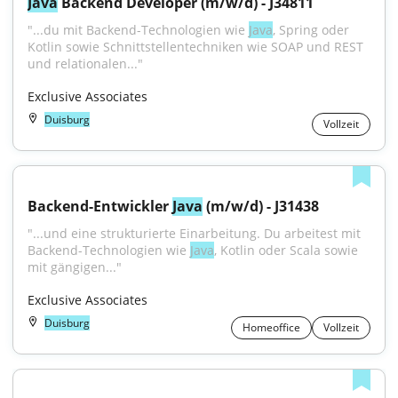
Java
 Backend Developer (m/w/d) - J34811
"...du mit Backend-Technologien wie 
Java
, Spring oder 
Kotlin sowie Schnittstellentechniken wie SOAP und REST 
und relationalen..."
Exclusive Associates
Duisburg
Vollzeit
Backend-Entwickler 
Java
 (m/w/d) - J31438
"...und eine strukturierte Einarbeitung. Du arbeitest mit 
Backend-Technologien wie 
Java
, Kotlin oder Scala sowie 
mit gängigen..."
Exclusive Associates
Duisburg
Homeoffice
Vollzeit