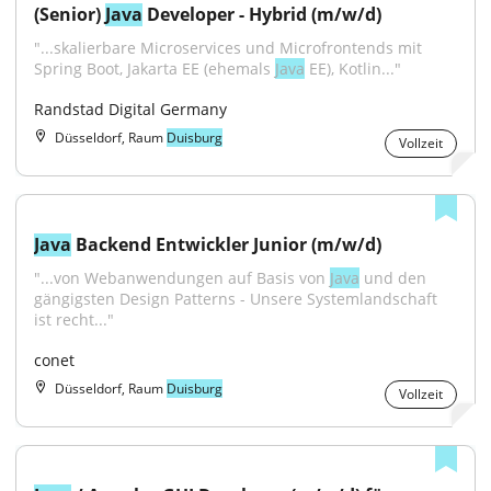
(Senior) 
Java
 Developer - Hybrid (m/w/d)
"...skalierbare Microservices und Microfrontends mit 
Spring Boot, Jakarta EE (ehemals 
Java
 EE), Kotlin..."
Randstad Digital Germany
Düsseldorf, Raum
Duisburg
Vollzeit
Java
 Backend Entwickler Junior (m/w/d)
"...von Webanwendungen auf Basis von 
Java
 und den 
gängigsten Design Patterns - Unsere Systemlandschaft 
ist recht..."
conet
Düsseldorf, Raum
Duisburg
Vollzeit