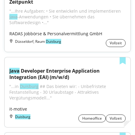
Zeitpunkt
"...Ihre Aufgaben: • Sie entwickeln und implementieren 
Java
-Anwendungen • Sie übernehmen das 
Softwaredesign •..."
RADAS Jobbörse & Personalvermittlung GmbH
Düsseldorf, Raum
Duisburg
Vollzeit
Java
 Developer Enterprise Application 
Integration (EAI) (m/w/d)
"...in 
Duisburg
 ## Das bieten wir: - Unbefristete 
Festanstellung - 30 Urlaubstage - Attraktives 
Vergütungsmodell..."
it-motive
Duisburg
Homeoffice
Vollzeit