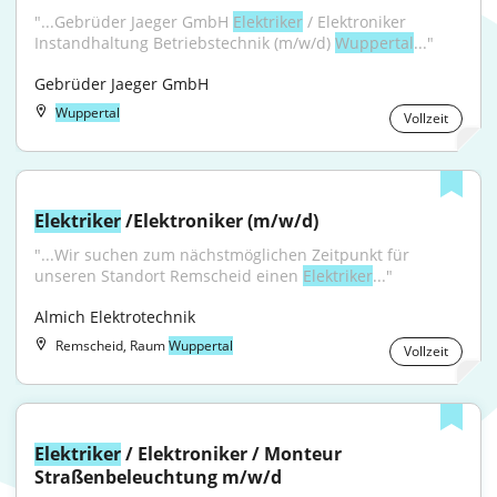
"...Gebrüder Jaeger GmbH 
Elektriker
 / Elektroniker 
Instandhaltung Betriebstechnik (m/w/d) 
Wuppertal
..."
Gebrüder Jaeger GmbH
Wuppertal
Vollzeit
Elektriker
 /Elektroniker (m/w/d)
"...Wir suchen zum nächstmöglichen Zeitpunkt für 
unseren Standort Remscheid einen 
Elektriker
..."
Almich Elektrotechnik
Remscheid, Raum
Wuppertal
Vollzeit
Elektriker
 / Elektroniker / Monteur 
Straßenbeleuchtung m/w/d