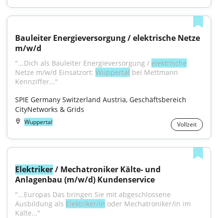
Bauleiter Energieversorgung / elektrische Netze 
m/w/d
"...Dich als Bauleiter Energieversorgung / 
elektrische
Netze m/w/d Einsatzort: 
Wuppertal
 bei Mettmann 
Kennziffer..."
SPIE Germany Switzerland Austria, Geschäftsbereich 
CityNetworks & Grids
Wuppertal
Vollzeit
Elektriker
 / Mechatroniker Kälte- und 
Anlagenbau (m/w/d) Kundenservice
"...Europas Das bringen Sie mit abgeschlossene 
Ausbildung als 
Elektriker/in
 oder Mechatroniker/in im 
Kälte..."