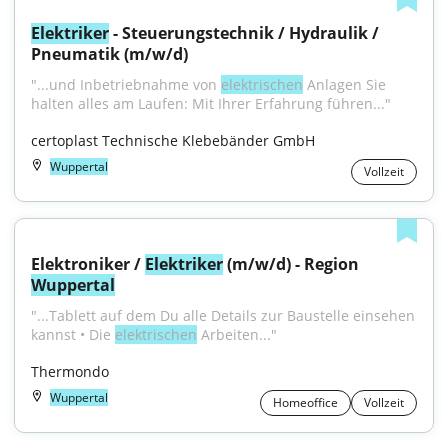
Elektriker
 - Steuerungstechnik / Hydraulik / 
Pneumatik (m/w/d)
"...und Inbetriebnahme von 
elektrischen
 Anlagen Sie 
halten alles am Laufen: Mit Ihrer Erfahrung führen..."
certoplast Technische Klebebänder GmbH
Wuppertal
Vollzeit
Elektroniker / 
Elektriker
 (m/w/d) - Region 
Wuppertal
"...Tablett auf dem Du alle Details zur Baustelle einsehen 
kannst • Die 
elektrischen
 Arbeiten..."
Thermondo
Wuppertal
Homeoffice
Vollzeit