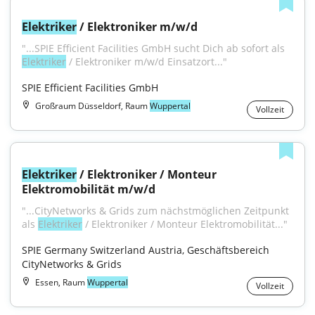
Elektriker
 / Elektroniker m/w/d
"...SPIE Efficient Facilities GmbH sucht Dich ab sofort als 
Elektriker
 / Elektroniker m/w/d Einsatzort..."
SPIE Efficient Facilities GmbH
Großraum Düsseldorf, Raum
Wuppertal
Vollzeit
Elektriker
 / Elektroniker / Monteur 
Elektromobilität m/w/d
"...CityNetworks & Grids zum nächstmöglichen Zeitpunkt 
als 
Elektriker
 / Elektroniker / Monteur Elektromobilität..."
SPIE Germany Switzerland Austria, Geschäftsbereich 
CityNetworks & Grids
Essen, Raum
Wuppertal
Vollzeit