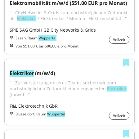
Elektromobilität m/w/d (551.00 EUR pro Monat)
"...CityNetworks & Grids zum nächstmöglichen Zeitpunkt 
als 
Elektriker
 / Elektroniker / Monteur Elektromobilität..."
SPIE SAG GmbH GB City Networks & Grids
Essen, Raum
Wuppertal
Vollzeit
Von 551,00 € bis 600,00 € pro Monat
Elektriker
 (m/w/d)
"...Zur Verstärkung unseres Teams suchen wir zum 
nächstmöglichen Zeitpunkt einen engagierten 
Elektriker
(m/w/d..."
F&L Elektrotechnik GbR
Düsseldorf, Raum
Wuppertal
Vollzeit