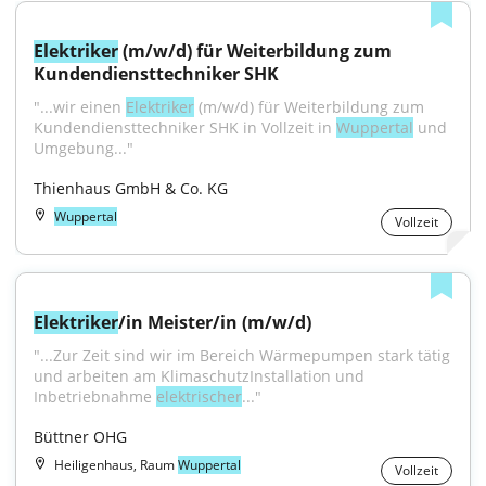
Elektriker
 (m/w/d) für Weiterbildung zum 
Kundendiensttechniker SHK
"...wir einen 
Elektriker
 (m/w/d) für Weiterbildung zum 
Kundendiensttechniker SHK in Vollzeit in 
Wuppertal
 und 
Umgebung..."
Thienhaus GmbH & Co. KG
Wuppertal
Vollzeit
Elektriker
/in Meister/in (m/w/d)
"...Zur Zeit sind wir im Bereich Wärmepumpen stark tätig 
und arbeiten am KlimaschutzInstallation und 
Inbetriebnahme 
elektrischer
..."
Büttner OHG
Heiligenhaus, Raum
Wuppertal
Vollzeit