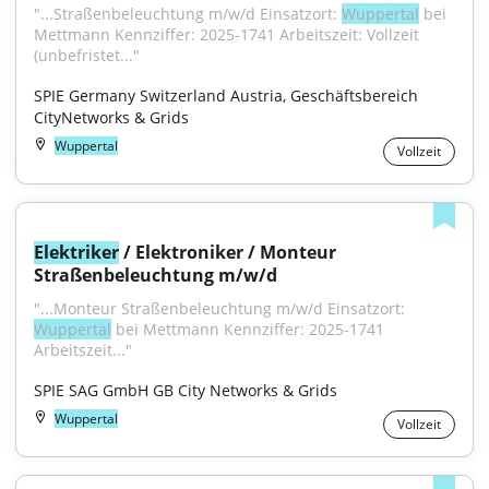
"...Straßenbeleuchtung m/w/d Einsatzort: 
Wuppertal
 bei 
Mettmann Kennziffer: 2025-1741 Arbeitszeit: Vollzeit 
(unbefristet..."
SPIE Germany Switzerland Austria, Geschäftsbereich 
CityNetworks & Grids
Wuppertal
Vollzeit
Elektriker
 / Elektroniker / Monteur 
Straßenbeleuchtung m/w/d
"...Monteur Straßenbeleuchtung m/w/d Einsatzort: 
Wuppertal
 bei Mettmann Kennziffer: 2025-1741 
Arbeitszeit..."
SPIE SAG GmbH GB City Networks & Grids
Wuppertal
Vollzeit