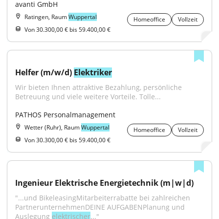
avanti GmbH
Ratingen, Raum
Wuppertal
Homeoffice
Vollzeit
Von 30.300,00 € bis 59.400,00 €
Helfer (m/w/d) 
Elektriker
Wir bieten Ihnen attraktive Bezahlung, persönliche 
Betreuung und viele weitere Vorteile. Tolle...
PATHOS Personalmanagement
Wetter (Ruhr), Raum
Wuppertal
Homeoffice
Vollzeit
Von 30.300,00 € bis 59.400,00 €
Ingenieur Elektrische Energietechnik (m|w|d)
"...und BikeleasingMitarbeiterrabatte bei zahlreichen 
PartnerunternehmenDEINE AUFGABENPlanung und 
Auslegung 
elektrischer
..."