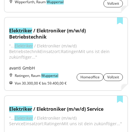
Wipperfürth, Raum
Wuppertal
Vollzeit
Elektriker
 / Elektroniker (m/w/d) 
Betriebstechnik
"...
Elektriker
 / Elektroniker (m/w/d) 
BetriebstechnikEinsatzort:RatingenMit uns ist dein 
zukünftiger..."
avanti GmbH
Ratingen, Raum
Wuppertal
Homeoffice
Vollzeit
Von 30.300,00 € bis 59.400,00 €
Elektriker
 / Elektroniker (m/w/d) Service
"...
Elektriker
 / Elektroniker (m/w/d) 
ServiceEinsatzort:RatingenMit uns ist dein zukünftiger..."