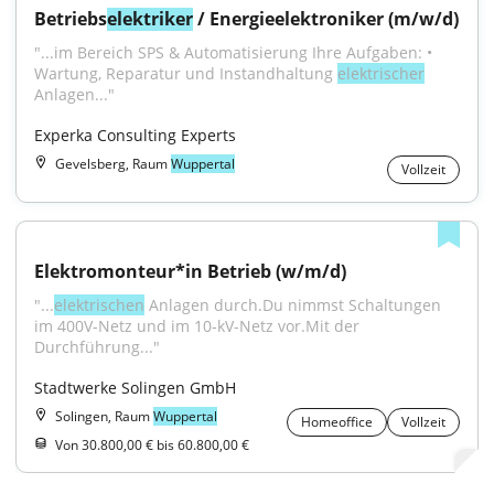
Betriebs
elektriker
 / Energieelektroniker (m/w/d)
"...im Bereich SPS & Automatisierung Ihre Aufgaben: • 
Wartung, Reparatur und Instandhaltung 
elektrischer
Anlagen..."
Experka Consulting Experts
Gevelsberg, Raum
Wuppertal
Vollzeit
Elektromonteur*in Betrieb (w/m/d)
"...
elektrischen
 Anlagen durch.Du nimmst Schaltungen 
im 400V-Netz und im 10-kV-Netz vor.Mit der 
Durchführung..."
Stadtwerke Solingen GmbH
Solingen, Raum
Wuppertal
Homeoffice
Vollzeit
Von 30.800,00 € bis 60.800,00 €