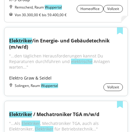
Remscheid, Raum
Wuppertal
Homeoffice
Vollzeit
Von 30.300,00 € bis 59.400,00 €
Elektriker
/in Energie- und Gebäudetechnik 
(m/w/d)
"...den täglichen Herausforderungen kannst Du 
Reparaturen durchführen und 
elektrische
 Anlagen 
warten..."
Elektro Graw & Seidel
Solingen, Raum
Wuppertal
Vollzeit
Elektriker
 / Mechatroniker TGA m/w/d
"...Als 
Elektriker
, Mechatroniker TGA, auch als 
Elektroniker, 
Elektriker
 für Betriebstechnik..."