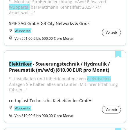
"...Monteur Straßenbeleuchtung m/w/d Einsatzort: 
Wuppertal
 bei Mettmann Kennziffer: 2025-1741 
Arbeitszeit..."
SPIE SAG GmbH GB City Networks & Grids
Wuppertal
Vollzeit
Von 551,00 € bis 600,00 € pro Monat
Elektriker
 - Steuerungstechnik / Hydraulik / 
Pneumatik (m/w/d) (810.00 EUR pro Monat)
"...Installation und Inbetriebnahme von 
elektrischen
Anlagen Sie halten alles am Laufen: Mit Ihrer Erfahrung 
führen..."
certoplast Technische Klebebänder GmbH
Wuppertal
Vollzeit
Von 810,00 € bis 900,00 € pro Monat