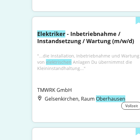
Elektriker
 - Inbetriebnahme / 
Instandsetzung / Wartung (m/w/d)
"...die Installation, Inbetriebnahme und Wartung 
von 
elektrischen
 Anlagen Du übernimmst die 
Kleininstandhaltung..."
TMWRK GmbH
Gelsenkirchen, Raum
Oberhausen
Vollzeit