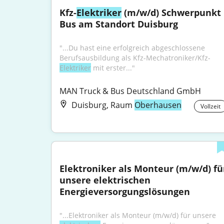
Kfz-
Elektriker
 (m/w/d) Schwerpunkt 
Bus am Standort Duisburg
"...Du hast eine erfolgreich abgeschlossene 
Berufsausbildung als Kfz-Mechatroniker/Kfz-
Elektriker
 mit erster..."
MAN Truck & Bus Deutschland GmbH
Duisburg, Raum
Oberhausen
Vollzeit
Elektroniker als Monteur (m/w/d) für
unsere elektrischen 
Energieversorgungslösungen
"...Elektroniker als Monteur (m/w/d) für unsere 