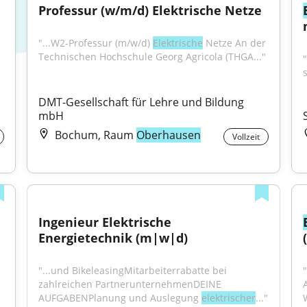
Professur (w/m/d) Elektrische Netze
"...W2-Professur (m/w/d) 
Elektrische
 Netze An der 
Technischen Hochschule Georg Agricola (THGA..."
"
s
DMT-Gesellschaft für Lehre und Bildung 
mbH
Bochum, Raum
Oberhausen
Vollzeit
Ingenieur Elektrische 
Energietechnik (m|w|d)
"...und BikeleasingMitarbeiterrabatte bei 
zahlreichen PartnerunternehmenDEINE 
AUFGABENPlanung und Auslegung 
elektrischer
..."