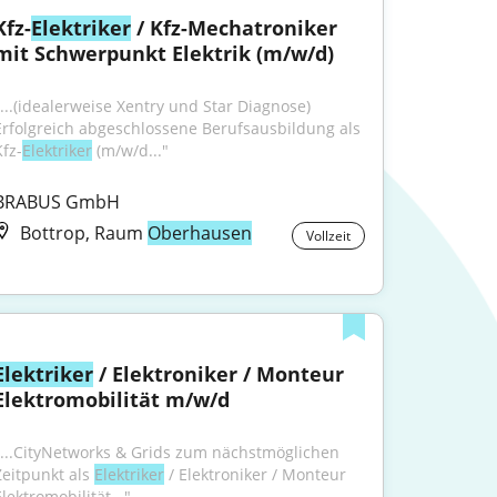
Kfz-
Elektriker
 / Kfz-Mechatroniker 
mit Schwerpunkt Elektrik (m/w/d)
"...(idealerweise Xentry und Star Diagnose) 
Erfolgreich abgeschlossene Berufsausbildung als 
Kfz-
Elektriker
 (m/w/d..."
BRABUS GmbH
Bottrop, Raum
Oberhausen
Vollzeit
Elektriker
 / Elektroniker / Monteur 
Elektromobilität m/w/d
"...CityNetworks & Grids zum nächstmöglichen 
Zeitpunkt als 
Elektriker
 / Elektroniker / Monteur 
lektromobilität..."