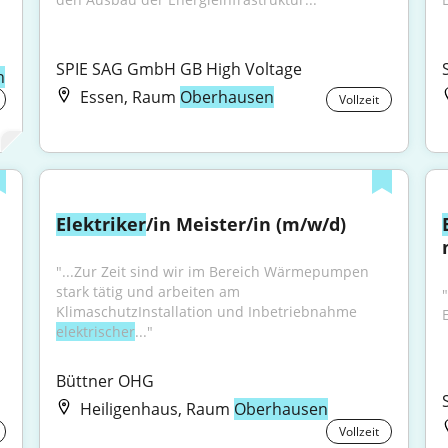
SPIE SAG GmbH GB High Voltage
n
Essen, Raum
Oberhausen
Vollzeit
Elektriker
/in Meister/in (m/w/d)
"...Zur Zeit sind wir im Bereich Wärmepumpen 
stark tätig und arbeiten am 
"
KlimaschutzInstallation und Inbetriebnahme 
E
elektrischer
..."
Büttner OHG
Heiligenhaus, Raum
Oberhausen
Vollzeit