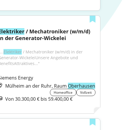
Elektriker
 / Mechatroniker (w/m/d) 
in der Generator-Wickelei
...
Elektriker
 / Mechatroniker (w/m/d) in der 
Generator-WickeleiUnsere Angebote und 
enefitsAttraktives..."
Siemens Energy
Mülheim an der Ruhr, Raum
Oberhausen
Homeoffice
Vollzeit
Von 30.300,00 € bis 59.400,00 €