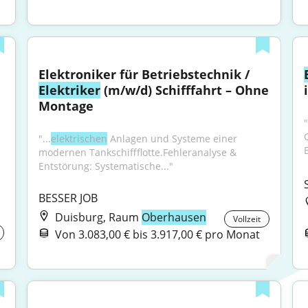
Elektroniker für Betriebstechnik / 
Elektriker
 (m/w/d) Schifffahrt – Ohne 
Montage
"
"...
elektrischen
 Anlagen und Systeme einer 
B
modernen Tankschiffflotte.Fehleranalyse & 
Entstörung: Systematische..."
BESSER JOB
Duisburg, Raum
Oberhausen
Vollzeit
Von 3.083,00 € bis 3.917,00 € pro Monat