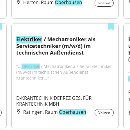
Herten, Raum
Oberhausen
Vollzeit
Elektriker
 / Mechatroniker als 
Servicetechniker (m/w/d) im 
technischen Außendienst
"...
Elektriker
 / Mechatroniker als Servicetechniker 
(m/w/d) im technischen Außendienst 
Krantechniker..."
D-KRANTECHNIK DEPREZ GES. FÜR 
KRANTECHNIK MBH
Ratingen, Raum
Oberhausen
Vollzeit