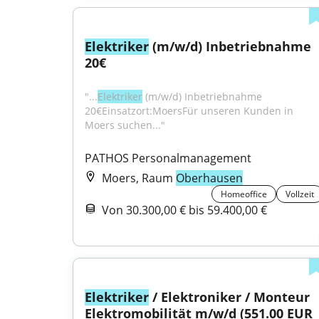
Elektriker
 (m/w/d) Inbetriebnahme 
20€
"...
Elektriker
 (m/w/d) Inbetriebnahme 
20€Einsatzort:MoersFür unseren Kunden in 
Moers suchen..."
PATHOS Personalmanagement
Moers, Raum
Oberhausen
Homeoffice
Vollzeit
Von 30.300,00 € bis 59.400,00 €
Elektriker
 / Elektroniker / Monteur 
Elektromobilität m/w/d (551.00 EUR 