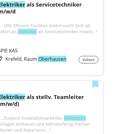
Elektriker
 als Servicetechniker 
m/w/d
...SPIE Efficient Facilities GmbH sucht Dich ab 
ofort als 
Elektriker
 als Servicetechniker m/w/d..."
SPIE KAS
Krefeld, Raum
Oberhausen
Vollzeit
Elektriker
 als stellv. Teamleiter 
(m/w/d)
"...Zustand Installationsarbeiten 
Elektrische
Anlagen einbauen und betriebsfertig machen 
Warten und Reparieren..."