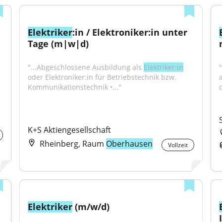
Elektriker
:in / Elektroniker:in unter 
Tage (m|w|d)
"...Abgeschlossene Ausbildung als 
Elektriker:in
oder Elektroniker:in für Betriebstechnik bzw. 
a
Kommunikationstechnik •..."
K+S Aktiengesellschaft
Rheinberg, Raum
Oberhausen
Vollzeit
Elektriker
 (m/w/d)