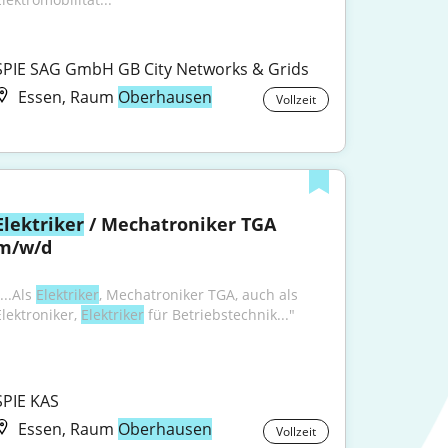
SPIE SAG GmbH GB City Networks & Grids
Essen, Raum
Oberhausen
Vollzeit
Elektriker
 / Mechatroniker TGA 
m/w/d
...Als 
Elektriker
, Mechatroniker TGA, auch als 
lektroniker, 
Elektriker
 für Betriebstechnik..."
SPIE KAS
Essen, Raum
Oberhausen
Vollzeit