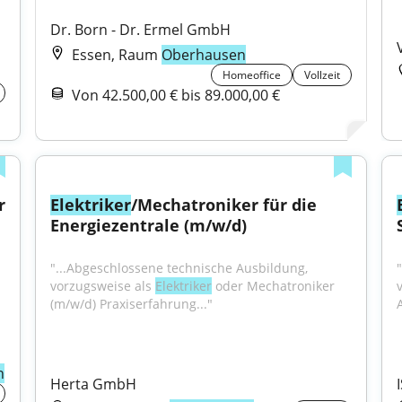
Dr. Born - Dr. Ermel GmbH
Essen, Raum
Oberhausen
Homeoffice
Vollzeit
Von 42.500,00 € bis 89.000,00 €
 
Elektriker
/Mechatroniker für die 
Energiezentrale (m/w/d)
"...​​​​Abgeschlossene technische Ausbildung, 
vorzugsweise als 
Elektriker
 oder Mechatroniker 
(m/w/d) Praxiserfahrung..."
A
n
Herta GmbH