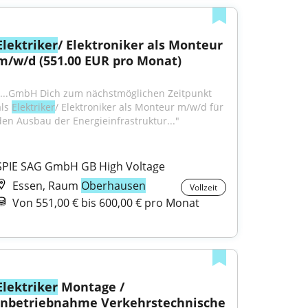
Elektriker
/ Elektroniker als Monteur 
m/w/d (551.00 EUR pro Monat)
"...GmbH Dich zum nächstmöglichen Zeitpunkt 
ls 
Elektriker
/ Elektroniker als Monteur m/w/d für 
den Ausbau der Energieinfrastruktur..."
SPIE SAG GmbH GB High Voltage
Essen, Raum
Oberhausen
Vollzeit
Von 551,00 € bis 600,00 € pro Monat
Elektriker
 Montage / 
Inbetriebnahme Verkehrstechnische 