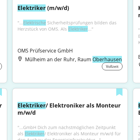
Elektriker
 (m/w/d)
"...
Elektrische
 Sicherheitsprüfungen bilden das 
Herzstück von OMS. Als 
Elektriker
..."
OMS Prüfservice GmbH
Mülheim an der Ruhr, Raum
Oberhausen
Vollzeit
 
Elektriker
/ Elektroniker als Monteur 
m/w/d
"...GmbH Dich zum nächstmöglichen Zeitpunkt 
als 
Elektriker
/ Elektroniker als Monteur m/w/d für 
den Ausbau der Energieinfrastruktur..."
E