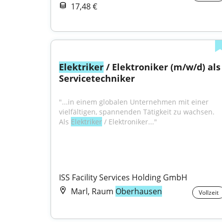
17,48 €
Elektriker
 / Elektroniker (m/w/d) als 
Servicetechniker
"...in einem globalen Unternehmen mit einer 
vielfältigen, spannenden Tätigkeit zu wachsen. 
Als 
Elektriker
 / Elektroniker..."
ISS Facility Services Holding GmbH
Marl, Raum
Oberhausen
Vollzeit