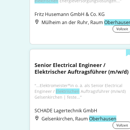
elektrischen
 Energieversorgungslösungen..."
Fritz Husemann GmbH & Co. KG
Mülheim an der Ruhr, Raum
Oberhause
Vollzeit
Senior Electrical Engineer / 
Elektrischer Auftragsführer (m/w/d)
"...Elektromeister*in o. ä. als Senior Electrical 
Engineer / 
Elektrischen
 Auftragsführer (m/w/d) 
Gelsenkirchen | feste..."
SCHADE Lagertechnik GmbH
Gelsenkirchen, Raum
Oberhausen
Vollzeit