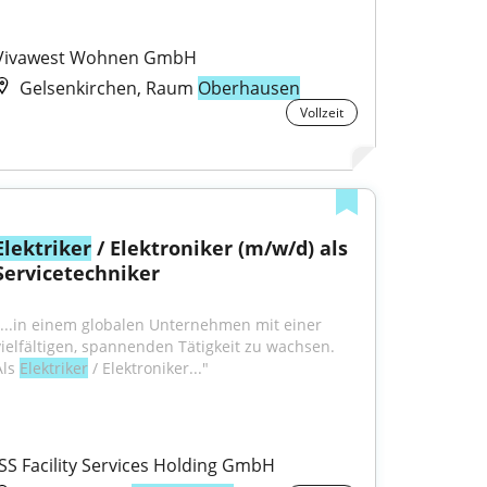
Vivawest Wohnen GmbH
Gelsenkirchen, Raum
Oberhausen
Vollzeit
Elektriker
 / Elektroniker (m/w/d) als 
Servicetechniker
"...in einem globalen Unternehmen mit einer 
vielfältigen, spannenden Tätigkeit zu wachsen. 
ls 
Elektriker
 / Elektroniker..."
ISS Facility Services Holding GmbH