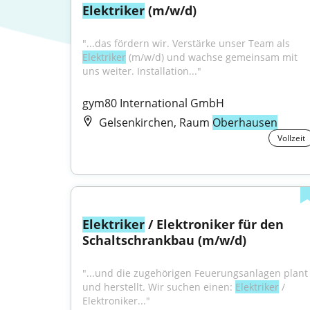
Elektriker
 (m/w/d)
"...das fördern wir. Verstärke unser Team als 
Elektriker
 (m/w/d) und wachse gemeinsam mit 
uns weiter. Installation..."
gym80 International GmbH
Gelsenkirchen, Raum
Oberhausen
Vollzeit
Elektriker
 / Elektroniker für den 
Schaltschrankbau (m/w/d)
"...und die zugehörigen Feuerungsanlagen plant 
und herstellt. Wir suchen einen: 
Elektriker
 / 
Elektroniker..."