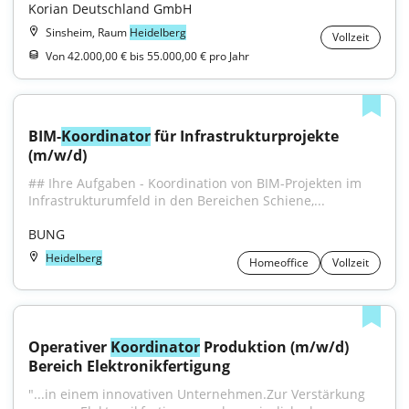
Korian Deutschland GmbH
Sinsheim, Raum
Heidelberg
Vollzeit
Von 42.000,00 € bis 55.000,00 € pro Jahr
BIM-
Koordinator
 für Infrastrukturprojekte 
(m/w/d)
## Ihre Aufgaben - Koordination von BIM-Projekten im 
Infrastrukturumfeld in den Bereichen Schiene,...
BUNG
Heidelberg
Homeoffice
Vollzeit
Operativer 
Koordinator
 Produktion (m/w/d) 
Bereich Elektronikfertigung
"...in einem innovativen Unternehmen.Zur Verstärkung 