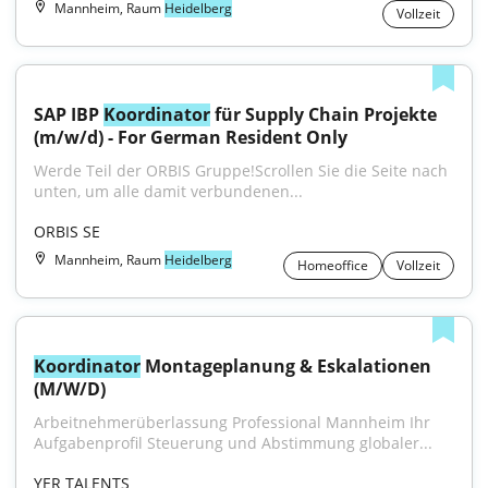
Mannheim, Raum
Heidelberg
Vollzeit
SAP IBP 
Koordinator
 für Supply Chain Projekte 
(m/w/d) - For German Resident Only
Werde Teil der ORBIS Gruppe!Scrollen Sie die Seite nach 
unten, um alle damit verbundenen...
ORBIS SE
Mannheim, Raum
Heidelberg
Homeoffice
Vollzeit
Koordinator
 Montageplanung & Eskalationen 
(M/W/D)
Arbeitnehmerüberlassung Professional Mannheim Ihr 
Aufgabenprofil Steuerung und Abstimmung globaler...
YER TALENTS