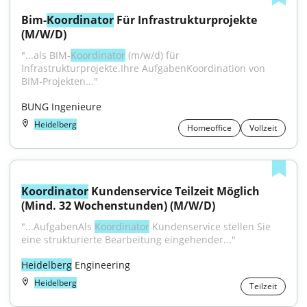
Bim-
Koordinator
 Für Infrastrukturprojekte 
(M/W/D)
"...als BIM-
Koordinator
 (m/w/d) für 
Infrastrukturprojekte.Ihre AufgabenKoordination von 
BIM-Projekten..."
BUNG Ingenieure
Heidelberg
Homeoffice
Vollzeit
Koordinator
 Kundenservice Teilzeit Möglich 
(Mind. 32 Wochenstunden) (M/W/D)
"...AufgabenAls 
Koordinator
 Kundenservice stellen Sie 
eine strukturierte Bearbeitung eingehender..."
Heidelberg
 Engineering
Heidelberg
Teilzeit