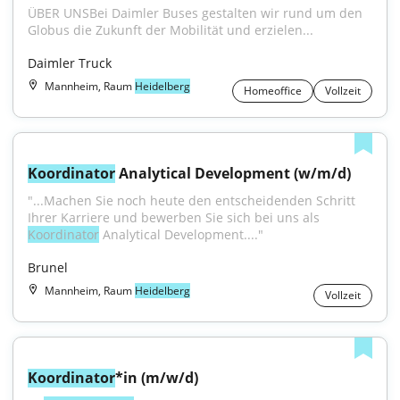
ÜBER UNSBei Daimler Buses gestalten wir rund um den 
Globus die Zukunft der Mobilität und erzielen...
Daimler Truck
Mannheim, Raum
Heidelberg
Homeoffice
Vollzeit
Koordinator
 Analytical Development (w/m/d)
"...Machen Sie noch heute den entscheidenden Schritt 
Ihrer Karriere und bewerben Sie sich bei uns als 
Koordinator
 Analytical Development...."
Brunel
Mannheim, Raum
Heidelberg
Vollzeit
Koordinator
*in (m/w/d)