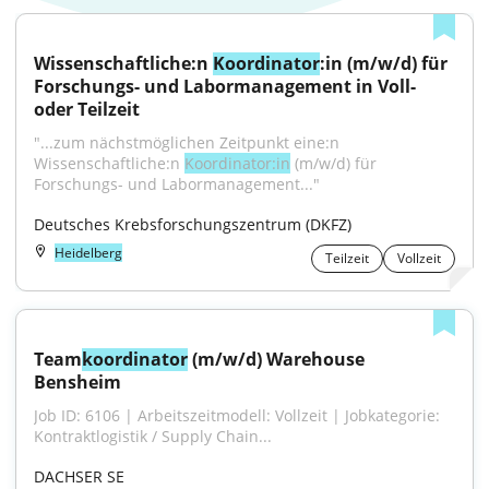
Wissenschaftliche:n 
Koordinator
:in (m/w/d) für 
Forschungs- und Labormanagement in Voll- 
oder Teilzeit
"...zum nächstmöglichen Zeitpunkt eine:n 
Wissenschaftliche:n 
Koordinator:in
 (m/w/d) für 
Forschungs- und Labormanagement..."
Deutsches Krebsforschungszentrum (DKFZ)
Heidelberg
Teilzeit
Vollzeit
Team
koordinator
 (m/w/d) Warehouse 
Bensheim
Job ID: 6106 | Arbeitszeitmodell: Vollzeit | Jobkategorie: 
Kontraktlogistik / Supply Chain...
DACHSER SE