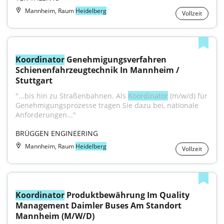
Mannheim, Raum
Heidelberg
Vollzeit
Koordinator
 Genehmigungsverfahren 
Schienenfahrzeugtechnik In Mannheim / 
Stuttgart
"...bis hin zu Straßenbahnen. Als 
Koordinator
 (m/w/d) für 
Genehmigungsprozesse tragen Sie dazu bei, nationale 
Anforderungen..."
BRÜGGEN ENGINEERING
Mannheim, Raum
Heidelberg
Vollzeit
Koordinator
 Produktbewährung Im Quality 
Management Daimler Buses Am Standort 
Mannheim (M/W/D)