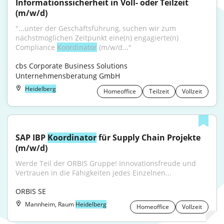
Informationssicherheit in Voll- oder Teilzeit 
(m/w/d)
"...unter der Geschäftsführung, suchen wir zum 
nächstmöglichen Zeitpunkt eine(n) engagierte(n) 
Compliance 
Koordinator
 (m/w/d..."
cbs Corporate Business Solutions 
Unternehmensberatung GmbH
Heidelberg
Homeoffice
Teilzeit
Vollzeit
SAP IBP 
Koordinator
 für Supply Chain Projekte 
(m/w/d)
Werde Teil der ORBIS Gruppe! Innovationsfreude und 
Vertrauen in die Fähigkeiten jedes Einzelnen...
ORBIS SE
Mannheim, Raum
Heidelberg
Homeoffice
Vollzeit