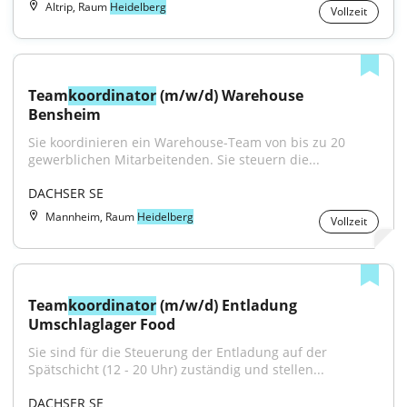
Altrip, Raum
Heidelberg
Vollzeit
Team
koordinator
 (m/w/d) Warehouse 
Bensheim
Sie koordinieren ein Warehouse-Team von bis zu 20 
gewerblichen Mitarbeitenden. Sie steuern die...
DACHSER SE
Mannheim, Raum
Heidelberg
Vollzeit
Team
koordinator
 (m/w/d) Entladung 
Umschlaglager Food
Sie sind für die Steuerung der Entladung auf der 
Spätschicht (12 - 20 Uhr) zuständig und stellen...
DACHSER SE