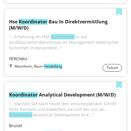
Hse 
Koordinator
 Bau In Direktvermittlung 
(M/W/D)
"...Erfahrung als HSE-
Koordinator
:in auf 
GroßbaustellenKenntnisse im Management elektrischer 
Sicherheit insbesondere..."
FERCHAU
Mannheim, Raum
Heidelberg
Teilzeit
Koordinator
 Analytical Development (M/W/D)
"...Machen Sie noch heute den entscheidenden Schritt 
Ihrer Karriere und bewerben Sie sich bei uns als 
Koordinator
 Analytical Development.Ihre..."
Brunel