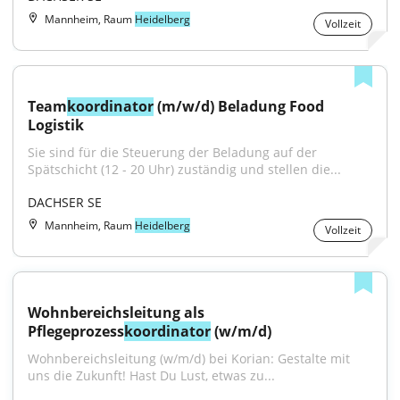
Mannheim, Raum
Heidelberg
Vollzeit
Team
koordinator
 (m/w/d) Beladung Food 
Logistik
Sie sind für die Steuerung der Beladung auf der 
Spätschicht (12 - 20 Uhr) zuständig und stellen die...
DACHSER SE
Mannheim, Raum
Heidelberg
Vollzeit
Wohnbereichsleitung als 
Pflegeprozess
koordinator
 (w/m/d)
Wohnbereichsleitung (w/m/d) bei Korian: Gestalte mit 
uns die Zukunft! Hast Du Lust, etwas zu...