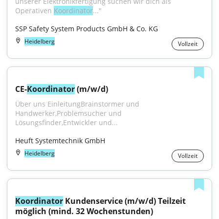
unserer Elektronikfertigung suchen wir dich als 
Operativen 
Koordinator
..."
SSP Safety System Products GmbH & Co. KG
Heidelberg
Vollzeit
CE-
Koordinator
 (m/w/d)
Über uns EinleitungBrainstormer und 
Handwerker,Problemsucher und 
Lösungsfinder,Entwickler und...
Heuft Systemtechnik GmbH
Heidelberg
Vollzeit
Koordinator
 Kundenservice (m/w/d) Teilzeit 
möglich (mind. 32 Wochenstunden)