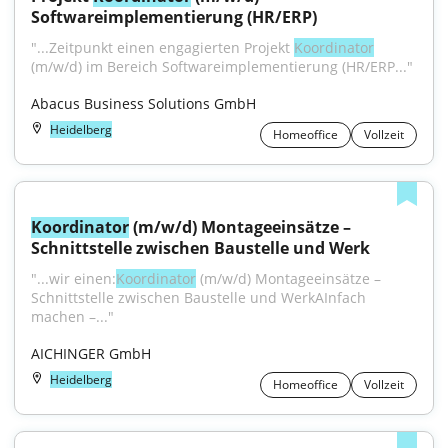
Softwareimplementierung (HR/ERP)
"...Zeitpunkt einen engagierten Projekt 
Koordinator
(m/w/d) im Bereich Softwareimplementierung (HR/ERP..."
Abacus Business Solutions GmbH
Heidelberg
Homeoffice
Vollzeit
Koordinator
 (m/w/d) Montageeinsätze – 
Schnittstelle zwischen Baustelle und Werk
"...wir einen:
Koordinator
 (m/w/d) Montageeinsätze – 
Schnittstelle zwischen Baustelle und WerkAInfach 
machen –..."
AICHINGER GmbH
Heidelberg
Homeoffice
Vollzeit