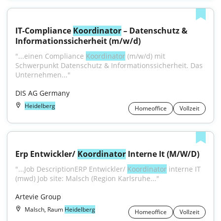
IT-Compliance 
Koordinator
 – Datenschutz & 
Informationssicherheit (m/w/d)
"...einen Compliance 
Koordinator
 (m/w/d) mit 
Schwerpunkt Datenschutz & Informationssicherheit. Das 
Unternehmen..."
DIS AG Germany
Heidelberg
Homeoffice
Vollzeit
Erp Entwickler/ 
Koordinator
 Interne It (M/W/D)
"...Job DescriptionERP Entwickler/ 
Koordinator
 interne IT 
(mwd) Job site: Malsch (Region Karlsruhe..."
Artevie Group
Malsch, Raum
Heidelberg
Homeoffice
Vollzeit