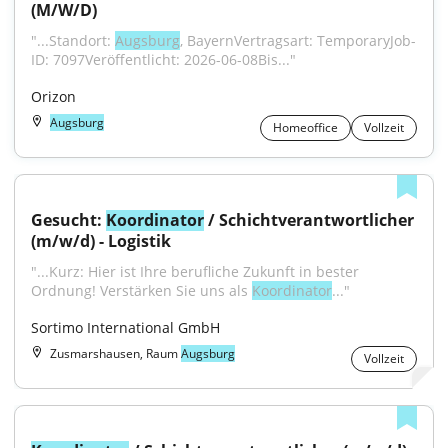
(M/W/D)
"...Standort: 
Augsburg
, BayernVertragsart: TemporaryJob-
ID: 7097Veröffentlicht: 2026-06-08Bis..."
Orizon
Augsburg
Homeoffice
Vollzeit
Gesucht: 
Koordinator
 / Schichtverantwortlicher 
(m/w/d) - Logistik
"...Kurz: Hier ist Ihre berufliche Zukunft in bester 
Ordnung! Verstärken Sie uns als 
Koordinator
..."
Sortimo International GmbH
Zusmarshausen, Raum
Augsburg
Vollzeit