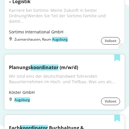
– Logistik
Karriere bei Sortimo: Meine Zukunft in bester 
Ordnung!Werden Sie Teil der Sortimo Familie und 
damit...
Sortimo International GmbH
Zusmarshausen, Raum
Augsburg
Vollzeit
Planungs
koordinator
 (m/w/d)
Wir sind eins der deutschlandweit führenden 
Bauunternehmen im Hoch- und Tiefbau. Was uns als...
Köster GmbH
Augsburg
Vollzeit
Fach
koordinator
 Buchhaltung & 