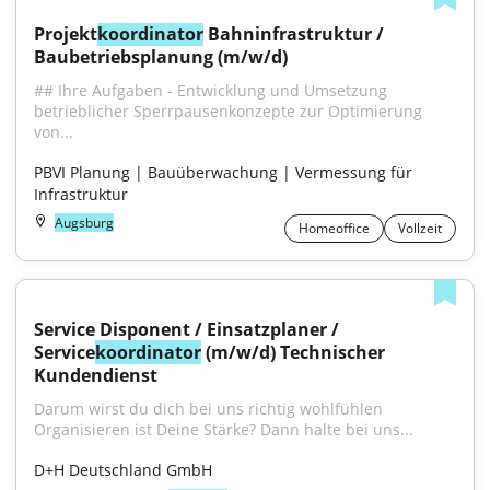
Projekt
koordinator
 Bahninfrastruktur / 
Baubetriebsplanung (m/w/d)
## Ihre Aufgaben - Entwicklung und Umsetzung 
betrieblicher Sperrpausenkonzepte zur Optimierung 
von...
PBVI Planung | Bauüberwachung | Vermessung für 
Infrastruktur
Augsburg
Homeoffice
Vollzeit
Service Disponent / Einsatzplaner / 
Service
koordinator
 (m/w/d) Technischer 
Kundendienst
Darum wirst du dich bei uns richtig wohlfühlen 
Organisieren ist Deine Stärke? Dann halte bei uns...
D+H Deutschland GmbH