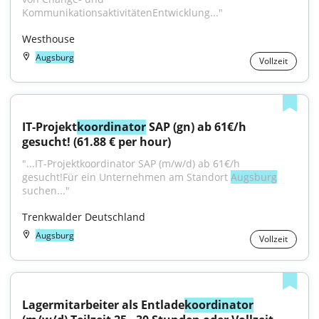
KommunikationsaktivitätenEntwicklung..."
Westhouse
Augsburg
Vollzeit
IT-Projekt
koordinator
 SAP (gn) ab 61€/h 
gesucht! (61.88 € per hour)
"...IT-Projektkoordinator SAP (m/w/d) ab 61€/h 
gesucht!Für ein Unternehmen am Standort 
Augsburg
suchen..."
Trenkwalder Deutschland
Augsburg
Vollzeit
Lagermitarbeiter als Entlade
koordinator