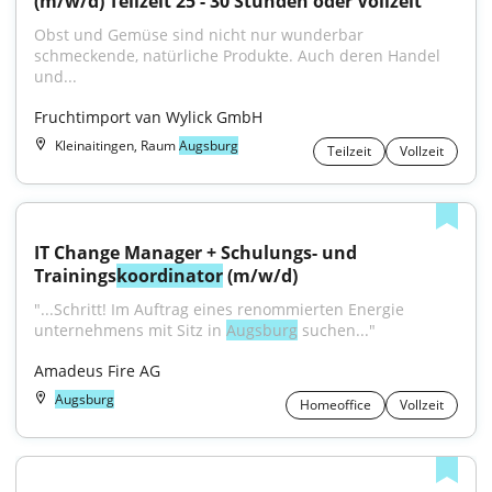
(m/w/d) Teilzeit 25 - 30 Stunden oder Vollzeit
Obst und Gemüse sind nicht nur wunderbar 
schmeckende, natürliche Produkte. Auch deren Handel 
und...
Fruchtimport van Wylick GmbH
Kleinaitingen, Raum
Augsburg
Teilzeit
Vollzeit
IT Change Manager + Schulungs- und 
Trainings
koordinator
 (m/w/d)
"...Schritt! Im Auftrag eines renommierten Energie 
unternehmens mit Sitz in 
Augsburg
 suchen..."
Amadeus Fire AG
Augsburg
Homeoffice
Vollzeit