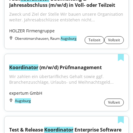
Jahresabschluss (m/w/d) in Voll- oder Teilzeit
Zweck und Ziel der Stelle Wir bauen unsere Organisation 
weiter. Jahresabschlüsse entstehen nicht...
HOLZER Firmengruppe
Oberottmarshausen, Raum
Augsburg
Teilzeit
Vollzeit
Koordinator
 (m/w/d) Prüfmanagement
Wir zahlen ein übertarifliches Gehalt sowie ggf. 
Branchenzuschläge, Urlaubs- und Weihnachtsgeld...
expertum GmbH
Augsburg
Vollzeit
Test & Release 
Koordinator
 Enterprise Software 