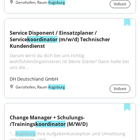
Gersthofen, Raum
Augsburg
Vollzeit
Service Disponent / Einsatzplaner / 
Service
koordinator
 (m/w/d) Technischer 
Kundendienst
Darum wirst du dich bei uns richtig 
wohlfühlenOrganisieren ist Deine Stärke? Dann halte bei 
uns die...
DH Deutschland GmbH
Gersthofen, Raum
Augsburg
Vollzeit
Change Manager + Schulungs- 
/Trainings
koordinator
 (M/W/D)
"...
Augsburg
.Ihre AufgabenKonzeption und Umsetzung 
von Change- und 