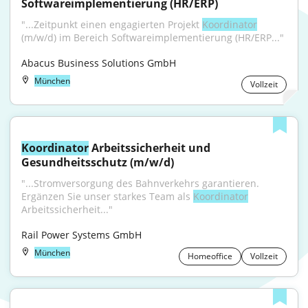
Softwareimplementierung (HR/ERP)
"...Zeitpunkt einen engagierten Projekt 
Koordinator
(m/w/d) im Bereich Softwareimplementierung (HR/ERP..."
Abacus Business Solutions GmbH
München
Vollzeit
Koordinator
 Arbeitssicherheit und 
Gesundheitsschutz (m/w/d)
"...Strom­versorgung des Bahnverkehrs garantieren. 
Ergänzen Sie unser starkes Team als 
Koordinator
Arbeitssicherheit..."
Rail Power Systems GmbH
München
Homeoffice
Vollzeit