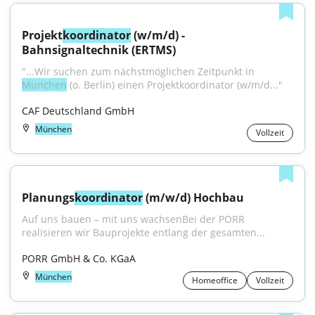
Projekt
koordinator
 (w/m/d) - 
Bahnsignaltechnik (ERTMS)
"...Wir suchen zum nächstmöglichen Zeitpunkt in 
München
 (o. Berlin) einen Projektkoordinator (w/m/d..."
CAF Deutschland GmbH
München
Vollzeit
Planungs
koordinator
 (m/w/d) Hochbau
Auf uns bauen – mit uns wachsenBei der PORR 
realisieren wir Bauprojekte entlang der gesamten...
PORR GmbH & Co. KGaA
München
Homeoffice
Vollzeit