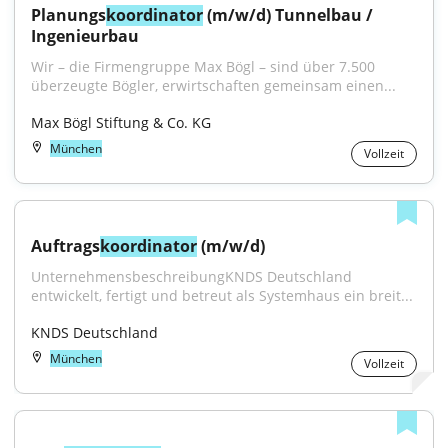
Planungs
koordinator
 (m/w/d) Tunnelbau / 
Ingenieurbau
Wir – die Firmengruppe Max Bögl – sind über 7.500 
überzeugte Bögler, erwirtschaften gemeinsam einen...
Max Bögl Stiftung & Co. KG
München
Vollzeit
Auftrags
koordinator
 (m/w/d)
UnternehmensbeschreibungKNDS Deutschland 
entwickelt, fertigt und betreut als Systemhaus ein breit...
KNDS Deutschland
München
Vollzeit