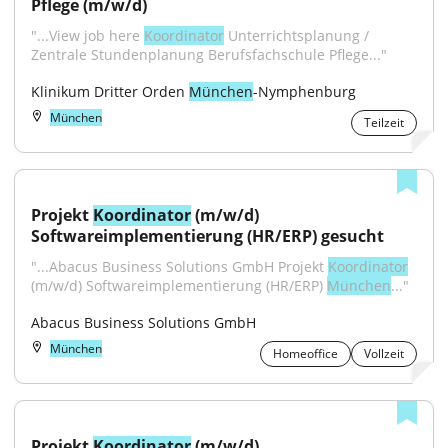
Pflege (m/w/d)
"...View job here 
Koordinator
 Unterrichtsplanung / 
Zentrale Stundenplanung Berufsfachschule Pflege..."
Klinikum Dritter Orden 
München
-Nymphenburg
München
Teilzeit
Projekt 
Koordinator
 (m/w/d) 
Softwareimplementierung (HR/ERP) gesucht
"...Abacus Business Solutions GmbH Projekt 
Koordinator
(m/w/d) Softwareimplementierung (HR/ERP) 
München
..."
Abacus Business Solutions GmbH
München
Homeoffice
Vollzeit
Projekt 
Koordinator
 (m/w/d) 