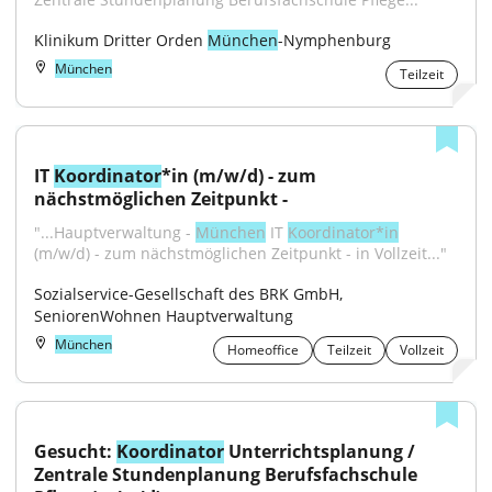
Klinikum Dritter Orden 
München
-Nymphenburg
München
Teilzeit
IT 
Koordinator
*in (m/w/d) - zum 
nächstmöglichen Zeitpunkt -
"...Hauptverwaltung - 
München
 IT 
Koordinator*in
(m/w/d) - zum nächstmöglichen Zeitpunkt - in Vollzeit..."
Sozialservice-Gesellschaft des BRK GmbH, 
SeniorenWohnen Hauptverwaltung
München
Homeoffice
Teilzeit
Vollzeit
Gesucht: 
Koordinator
 Unterrichtsplanung / 
Zentrale Stundenplanung Berufsfachschule 