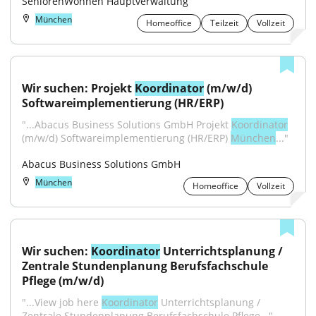
SeniorenWohnen Hauptverwaltung
München
Homeoffice
Teilzeit
Vollzeit
Wir suchen: Projekt 
Koordinator
 (m/w/d) 
Softwareimplementierung (HR/ERP)
"...Abacus Business Solutions GmbH Projekt 
Koordinator
(m/w/d) Softwareimplementierung (HR/ERP) 
München
..."
Abacus Business Solutions GmbH
München
Homeoffice
Vollzeit
Wir suchen: 
Koordinator
 Unterrichtsplanung / 
Zentrale Stundenplanung Berufsfachschule 
Pflege (m/w/d)
"...View job here 
Koordinator
 Unterrichtsplanung / 
Zentrale Stundenplanung Berufsfachschule Pflege..."