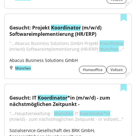
Gesucht: Projekt 
Koordinator
 (m/w/d) 
Softwareimplementierung (HR/ERP)
"...Abacus Business Solutions GmbH Projekt 
Koordinator
(m/w/d) Softwareimplementierung (HR/ERP) 
München
..."
Abacus Business Solutions GmbH
München
Homeoffice
Vollzeit
Gesucht: IT 
Koordinator
*in (m/w/d) - zum 
nächstmöglichen Zeitpunkt -
"...Hauptverwaltung - 
München
 IT 
Koordinator*in
(m/w/d) - zum nächstmöglichen Zeitpunkt - in Vollzeit..."
Sozialservice-Gesellschaft des BRK GmbH, 