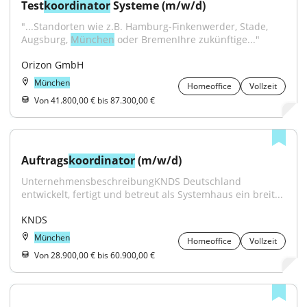
Test
koordinator
 Systeme (m/w/d)
"...Standorten wie z.B. Hamburg-Finkenwerder, Stade, 
Augsburg, 
München
 oder BremenIhre zukünftige..."
Orizon GmbH
München
Homeoffice
Vollzeit
Von 41.800,00 € bis 87.300,00 €
Auftrags
koordinator
 (m/w/d)
UnternehmensbeschreibungKNDS Deutschland 
entwickelt, fertigt und betreut als Systemhaus ein breit...
KNDS
München
Homeoffice
Vollzeit
Von 28.900,00 € bis 60.900,00 €