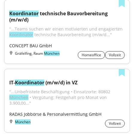
Koordinator
 technische Bauvorbereitung 
(m/w/d)
"...Teams suchen wir einen motivierten und engagierten 
Koordinator
 technische Bauvorbereitung (m/w/d..."
CONCEPT BAU GmbH
Gräfelfing, Raum
München
Homeoffice
Vollzeit
IT-
Koordinator
 (m/w/d) in VZ
"...Unbefristete Beschäftigung • Einsatzorte: 80802 
München
 • Vergütung: Festgehalt pro Monat von 
3.900,00..."
RADAS Jobbörse & Personalvermittlung GmbH
München
Vollzeit