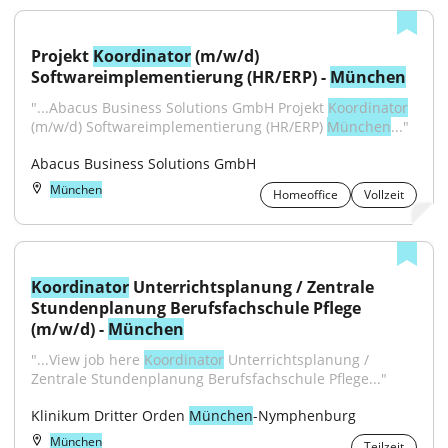
Projekt 
Koordinator
 (m/w/d) 
Softwareimplementierung (HR/ERP) - 
München
"...Abacus Business Solutions GmbH Projekt 
Koordinator
(m/w/d) Softwareimplementierung (HR/ERP) 
München
..."
Abacus Business Solutions GmbH
München
Homeoffice
Vollzeit
Koordinator
 Unterrichtsplanung / Zentrale 
Stundenplanung Berufsfachschule Pflege 
(m/w/d) - 
München
"...View job here 
Koordinator
 Unterrichtsplanung / 
Zentrale Stundenplanung Berufsfachschule Pflege..."
Klinikum Dritter Orden 
München
-Nymphenburg
München
Teilzeit