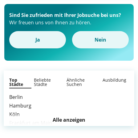
Sind Sie zufrieden mit Ihrer Jobsuche bei uns?
Wir freuen uns von Ihnen zu hören.
Ja
Nein
Top
Beliebte
Ähnliche
Ausbildung
Städte
Städte
Suchen
Berlin
Hamburg
Köln
Alle anzeigen
Frankfurt am Main
Stuttgart