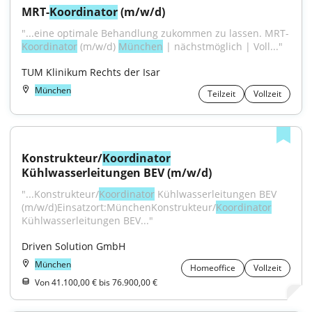
MRT-
Koordinator
 (m/w/d)
"...eine optimale Behandlung zukommen zu lassen. MRT-
Koordinator
 (m/w/d) 
München
 | nächstmöglich | Voll..."
TUM Klinikum Rechts der Isar
München
Teilzeit
Vollzeit
Konstrukteur/
Koordinator
Kühlwasserleitungen BEV (m/w/d)
"...Konstrukteur/
Koordinator
 Kühlwasserleitungen BEV 
(m/w/d)Einsatzort:MünchenKonstrukteur/
Koordinator
Kühlwasserleitungen BEV..."
Driven Solution GmbH
München
Homeoffice
Vollzeit
Von 41.100,00 € bis 76.900,00 €