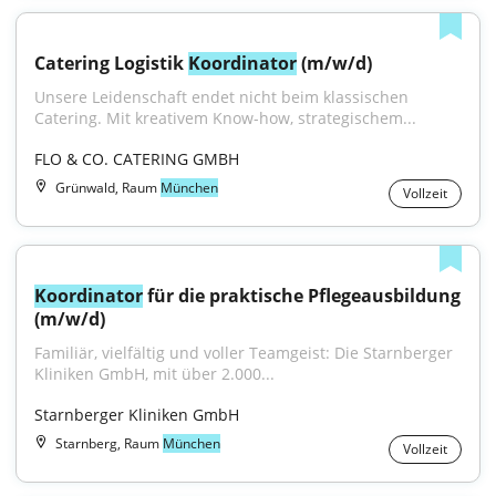
Catering Logistik 
Koordinator
 (m/w/d)
Unsere Leidenschaft endet nicht beim klassischen 
Catering. Mit kreativem Know-how, strategischem...
FLO & CO. CATERING GMBH
Grünwald, Raum
München
Vollzeit
Koordinator
 für die praktische Pflegeausbildung 
(m/w/d)
Familiär, vielfältig und voller Teamgeist: Die Starnberger 
Kliniken GmbH, mit über 2.000...
Starnberger Kliniken GmbH
Starnberg, Raum
München
Vollzeit