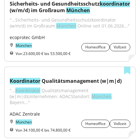
Sicherheits- und Gesundheitsschutz
koordinator
(w/m/d) im Großraum 
München
"...Sicherheits- und Gesundheitsschutzkoordinator 
(w/m/d) im Großraum 
München
 Online seit 01.06.2026..."
ecoprotec GmbH
München
Homeoffice
Vollzeit
Von 23.600,00 € bis 53.500,00 €
Koordinator
 Qualitätsmanagement (w|m|d)
"...
Koordinator
 Qualitätsmanagement 
(w|m|d)Unternehmen: ADACStandort: 
München
, 
Bayern..."
ADAC Zentrale
München
Homeoffice
Vollzeit
Von 34.100,00 € bis 74.800,00 €