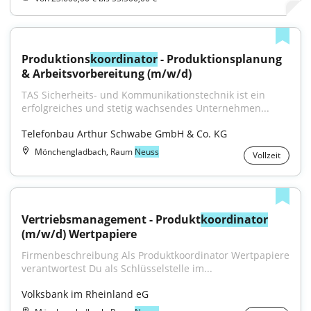
Produktions
koordinator
 - Produktionsplanung 
& Arbeitsvorbereitung (m/w/d)
TAS Sicherheits- und Kommunikationstechnik ist ein 
erfolgreiches und stetig wachsendes Unternehmen...
Telefonbau Arthur Schwabe GmbH & Co. KG
Mönchengladbach, Raum
Neuss
Vollzeit
Vertriebsmanagement - Produkt
koordinator
(m/w/d) Wertpapiere
Firmenbeschreibung Als Produktkoordinator Wertpapiere 
verantwortest Du als Schlüsselstelle im...
Volksbank im Rheinland eG