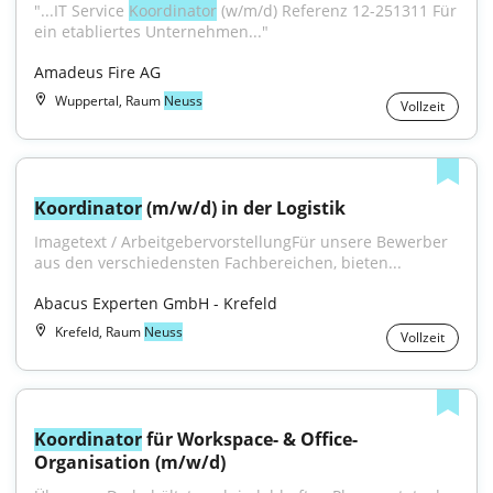
"...IT Service 
Koordinator
 (w/m/d) Referenz 12-251311 Für 
ein etabliertes Unternehmen..."
Amadeus Fire AG
Wuppertal, Raum
Neuss
Vollzeit
Koordinator
 (m/w/d) in der Logistik
Imagetext / ArbeitgebervorstellungFür unsere Bewerber 
aus den verschiedensten Fachbereichen, bieten...
Abacus Experten GmbH - Krefeld
Krefeld, Raum
Neuss
Vollzeit
Koordinator
 für Workspace- & Office-
Organisation (m/w/d)