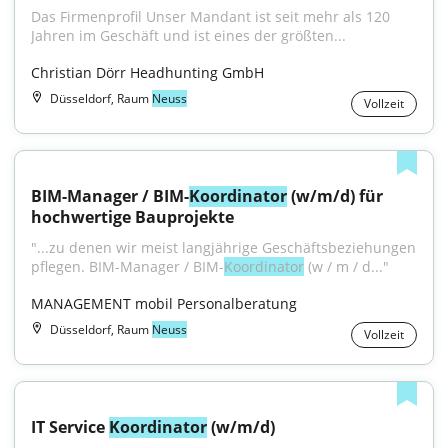
Das Firmenprofil Unser Mandant ist seit mehr als 120 
Jahren im Geschäft und ist eines der größten...
Christian Dörr Headhunting GmbH
Düsseldorf, Raum
Neuss
Vollzeit
BIM-Manager / BIM-
Koordinator
 (w/m/d) für 
hochwertige Bauprojekte
"...zu denen wir meist langjährige Geschäftsbeziehungen 
pflegen. BIM-Manager / BIM-
Koordinator
 (w / m / d..."
MANAGEMENT mobil Personalberatung
Düsseldorf, Raum
Neuss
Vollzeit
IT Service 
Koordinator
 (w/m/d)