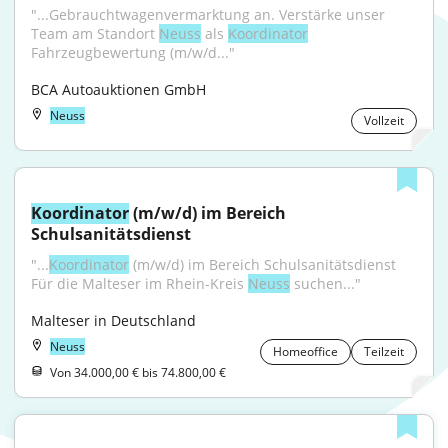
"...Gebrauchtwagenvermarktung an. Verstärke unser 
Team am Standort 
Neuss
 als 
Koordinator
Fahrzeugbewertung (m/w/d..."
BCA Autoauktionen GmbH
Neuss
Vollzeit
Koordinator
 (m/w/d) im Bereich 
Schulsanitätsdienst
"...
Koordinator
 (m/w/d) im Bereich Schulsanitätsdienst 
Für die Malteser im Rhein-Kreis 
Neuss
 suchen..."
Malteser in Deutschland
Neuss
Homeoffice
Teilzeit
Von 34.000,00 € bis 74.800,00 €