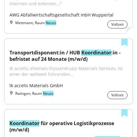
internen und externen..."
AWG Abfallwirtschaftsgesellschaft mbH Wuppertal
Mettmann, Raum
Neuss
Vollzeit
Transportdisponent:in / HUB 
Koordinator
:in - 
befristet auf 24 Monate (m/w/d)
tk accelis, ehemals thyssenkrupp Materials Services, ist 
einer der weltweit führenden...
tk accelis Materials GmbH
Ratingen, Raum
Neuss
Vollzeit
Koordinator
 für operative Logistikprozesse 
(m/w/d)