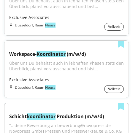
Über uns Du behältst auch in lebhaften Phasen stets den 
Überblick, planst vorausschauend und bist...
Exclusive Associates
Düsseldorf, Raum
Neuss
Vollzeit
Workspace-
Koordinator
 (m/w/d)
Über uns Du behältst auch in lebhaften Phasen stets den 
Überblick, planst vorausschauend und bist...
Exclusive Associates
Düsseldorf, Raum
Neuss
Vollzeit
Schicht
koordinator
 Produktion (m/w/d)
"...deine Bewerbung an bewerbung@novopress.de 
Novopress GmbH Pressen und Presswerkzeuge & Co. KG 