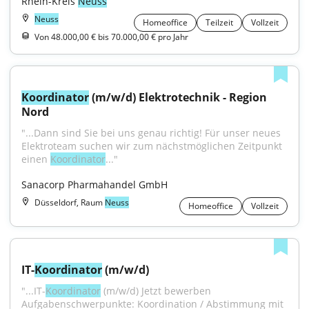
Rhein-Kreis 
Neuss
Neuss
Homeoffice
Teilzeit
Vollzeit
Von 48.000,00 € bis 70.000,00 € pro Jahr
Koordinator
 (m/w/d) Elektrotechnik - Region 
Nord
"...Dann sind Sie bei uns genau richtig! Für unser neues 
Elektroteam suchen wir zum nächstmöglichen Zeitpunkt 
einen 
Koordinator
..."
Sanacorp Pharmahandel GmbH
Düsseldorf, Raum
Neuss
Homeoffice
Vollzeit
IT-
Koordinator
 (m/w/d)
"...IT-
Koordinator
 (m/w/d) Jetzt bewerben 
Aufgabenschwerpunkte: Koordination / Abstimmung mit 