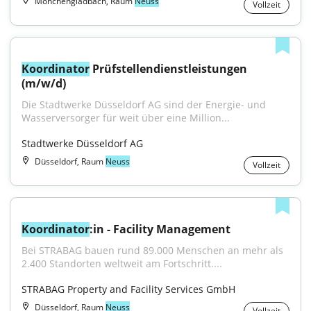
Mönchengladbach, Raum
Neuss
Vollzeit
Koordinator
 Prüfstellendienstleistungen 
(m/w/d)
Die Stadtwerke Düsseldorf AG sind der Energie- und 
Wasserversorger für weit über eine Million...
Stadtwerke Düsseldorf AG
Düsseldorf, Raum
Neuss
Vollzeit
Koordinator
:in - Facility Management
Bei STRABAG bauen rund 89.000 Menschen an mehr als 
2.400 Standorten weltweit am Fortschritt....
STRABAG Property and Facility Services GmbH
Düsseldorf, Raum
Neuss
Vollzeit