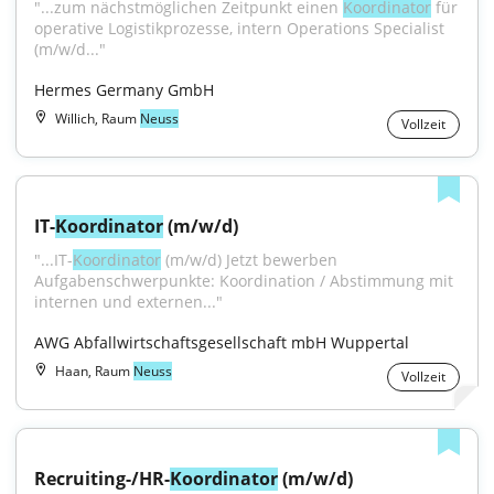
"...zum nächstmöglichen Zeitpunkt einen 
Koordinator
 für 
operative Logistikprozesse, intern Operations Specialist 
(m/w/d..."
Hermes Germany GmbH
Willich, Raum
Neuss
Vollzeit
IT-
Koordinator
 (m/w/d)
"...IT-
Koordinator
 (m/w/d) Jetzt bewerben 
Aufgabenschwerpunkte: Koordination / Abstimmung mit 
internen und externen..."
AWG Abfallwirtschaftsgesellschaft mbH Wuppertal
Haan, Raum
Neuss
Vollzeit
Recruiting-/HR-
Koordinator
 (m/w/d)