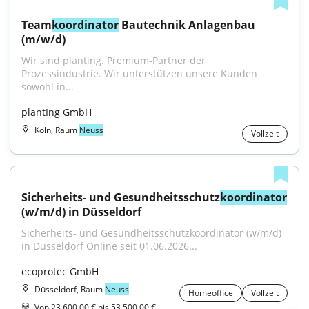
Team
koordinator
 Bautechnik Anlagenbau 
(m/w/d)
Wir sind planting. Premium-Partner der 
Prozessindustrie. Wir unterstützen unsere Kunden 
sowohl in...
plantIng GmbH
Köln, Raum
Neuss
Vollzeit
Sicherheits- und Gesundheitsschutz
koordinator
(w/m/d) in Düsseldorf
Sicherheits- und Gesundheitsschutzkoordinator (w/m/d) 
in Düsseldorf Online seit 01.06.2026...
ecoprotec GmbH
Düsseldorf, Raum
Neuss
Homeoffice
Vollzeit
Von 23.600,00 € bis 53.500,00 €