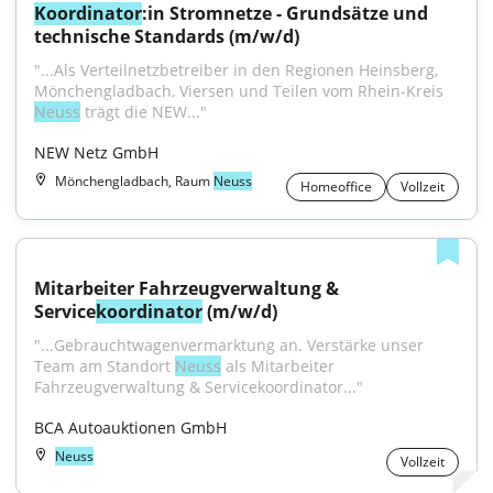
Koordinator
:in Stromnetze - Grundsätze und 
technische Standards (m/w/d)
"...Als Verteilnetzbetreiber in den Regionen Heinsberg, 
Mönchengladbach, Viersen und Teilen vom Rhein-Kreis 
Neuss
 trägt die NEW..."
NEW Netz GmbH
Mönchengladbach, Raum
Neuss
Homeoffice
Vollzeit
Mitarbeiter Fahrzeugverwaltung & 
Service
koordinator
 (m/w/d)
"...Gebrauchtwagenvermarktung an. Verstärke unser 
Team am Standort 
Neuss
 als Mitarbeiter 
Fahrzeugverwaltung & Servicekoordinator..."
BCA Autoauktionen GmbH
Neuss
Vollzeit