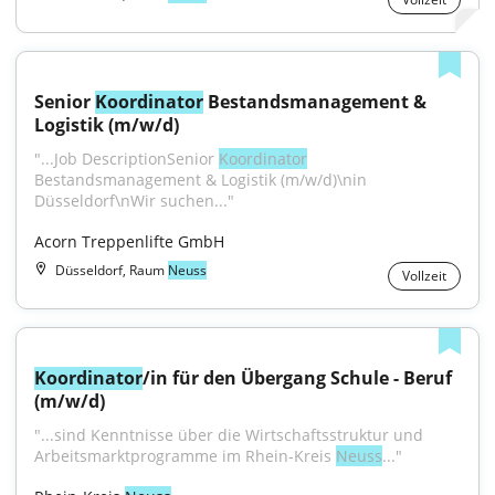
Senior 
Koordinator
 Bestandsmanagement & 
Logistik (m/w/d)
"...Job DescriptionSenior 
Koordinator
Bestandsmanagement & Logistik (m/w/d)\nin 
Düsseldorf\nWir suchen..."
Acorn Treppenlifte GmbH
Düsseldorf, Raum
Neuss
Vollzeit
Koordinator
/in für den Übergang Schule - Beruf 
(m/w/d)
"...sind Kenntnisse über die Wirtschaftsstruktur und 
Arbeitsmarktprogramme im Rhein-Kreis 
Neuss
..."