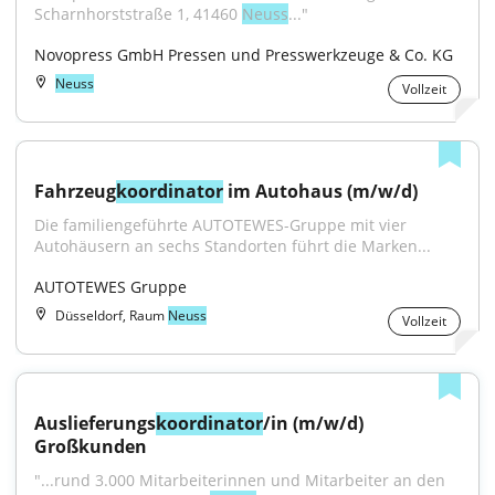
Scharnhorststraße 1, 41460 
Neuss
..."
Novopress GmbH Pressen und Presswerkzeuge & Co. KG
Neuss
Vollzeit
Fahrzeug
koordinator
 im Autohaus (m/w/d)
Die familiengeführte AUTOTEWES-Gruppe mit vier 
Autohäusern an sechs Standorten führt die Marken...
AUTOTEWES Gruppe
Düsseldorf, Raum
Neuss
Vollzeit
Auslieferungs
koordinator
/in (m/w/d) 
Großkunden
"...rund 3.000 Mitarbeiterinnen und Mitarbeiter an den 