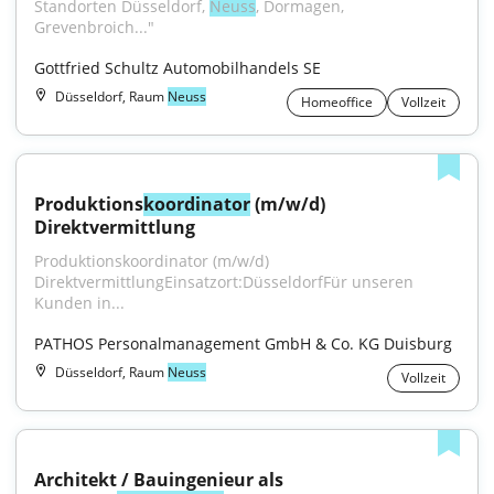
Standorten Düsseldorf, 
Neuss
, Dormagen, 
Grevenbroich..."
Gottfried Schultz Automobilhandels SE
Düsseldorf, Raum
Neuss
Homeoffice
Vollzeit
Produktions
koordinator
 (m/w/d) 
Direktvermittlung
Produktionskoordinator (m⁠/⁠w⁠/⁠d) 
DirektvermittlungEinsatzort:DüsseldorfFür unseren 
Kunden in...
PATHOS Personalmanagement GmbH & Co. KG Duisburg
Düsseldorf, Raum
Neuss
Vollzeit
Architekt / Bauingenieur als 