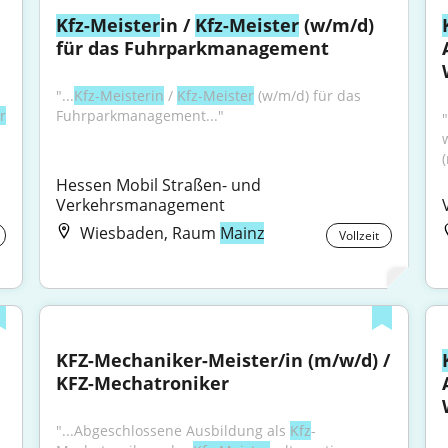
Kfz-Meister
in / 
Kfz-Meister
 (w/m/d) 
für das Fuhrparkmanagement
"...
Kfz-Meisterin
 / 
Kfz-Meister
 (w/m/d) für das 
r
Fuhrparkmanagement..."
Hessen Mobil Straßen- und 
Verkehrsmanagement
Wiesbaden, Raum
Mainz
Vollzeit
KFZ-Mechaniker-Meister/in (m/w/d) / 
KFZ-Mechatroniker
"...Abgeschlossene Ausbildung als 
Kfz
-