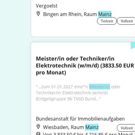
Vergoelst
Bingen am Rhein, Raum
Mainz
Teilzeit
Vollzeit
Meister/in oder Techniker/in 
Elektrotechnik (w/m/d) (3833.50 EUR 
pro Monat)
"...zum 01.01.2027 eine*n 
Meister/in
 oder 
Techniker/in Elektrotechnik (w/m/d) 
(Entgeltgruppe 9b TVöD Bund..."
Bundesanstalt für Immobilienaufgaben
Wiesbaden, Raum
Mainz
Vollzeit
Von 3.833,50 € bis 4.216,85 € pro Monat