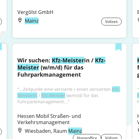
Vergölst GmbH
Mainz
Vollzeit
Wir suchen: 
Kfz-Meister
in / 
Kfz-
Meister
 (w/m/d) für das 
Fuhrparkmanagement
"...Zeitpunkt eine versierte / einen versierten 
Kfz-
Meisterin
 / 
Kfz-Meister
 (w/m/d) für das 
Fuhrparkmanagement..."
Hessen Mobil Straßen- und 
Verkehrsmanagement
Wiesbaden, Raum
Mainz
Homeoffice
Vollzeit