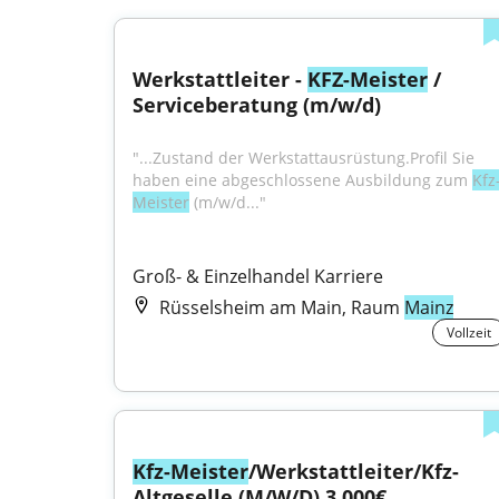
Werkstattleiter - 
KFZ-Meister
 / 
Serviceberatung (m/w/d)
"...Zustand der Werkstattausrüstung.Profil Sie 
haben eine abgeschlossene Ausbildung zum 
Kfz
Meister
 (m/w/d..."
Groß- & Einzelhandel Karriere
Rüsselsheim am Main, Raum
Mainz
Vollzeit
Kfz-Meister
/Werkstattleiter/Kfz-
Altgeselle (M/W/D) 3.000€ 