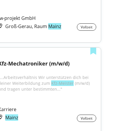
iw-projekt GmbH
Groß-Gerau, Raum
Mainz
Vollzeit
Kfz-Mechatroniker (m/w/d)
"...Arbeitsverhältnis Wir unterstützen dich bei 
deiner Weiterbildung zum 
Kfz-Meister
 (m/w/d) 
und tragen unter bestimmten..."
Karriere
Mainz
Vollzeit