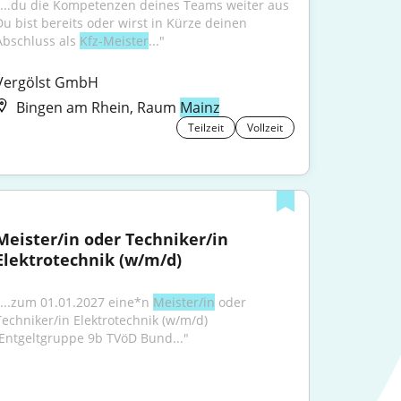
"...du die Kompetenzen deines Teams weiter aus 
Du bist bereits oder wirst in Kürze deinen 
Abschluss als 
Kfz-Meister
..."
Vergölst GmbH
Bingen am Rhein, Raum
Mainz
Teilzeit
Vollzeit
Meister/in oder Techniker/in 
Elektrotechnik (w/m/d)
"...zum 01.01.2027 eine*n 
Meister/in
 oder 
Techniker/in Elektrotechnik (w/m/d) 
(Entgeltgruppe 9b TVöD Bund..."