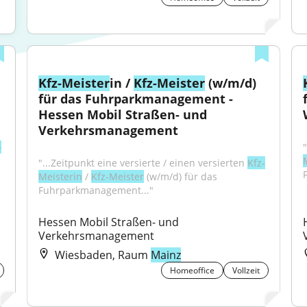
Kfz-Meister
in / 
Kfz-Meister
 (w/m/d) 
für das Fuhrparkmanagement - 
Hessen Mobil Straßen- und 
Verkehrsmanagement
-
"...Zeitpunkt eine versierte / einen versierten 
Kfz-
Meisterin
 / 
Kfz-Meister
 (w/m/d) für das 
Fuhrparkmanagement..."
Hessen Mobil Straßen- und 
Verkehrsmanagement
Wiesbaden, Raum
Mainz
Homeoffice
Vollzeit