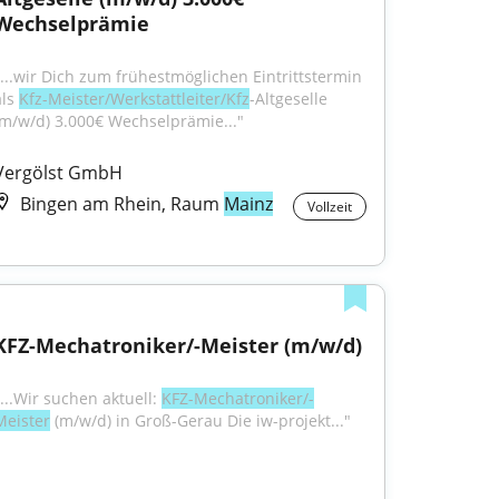
Wechselprämie
"...wir Dich zum frühestmöglichen Eintrittstermin 
ls 
Kfz-Meister/Werkstattleiter/Kfz
-Altgeselle 
(m/w/d) 3.000€ Wechselprämie..."
Vergölst GmbH
Bingen am Rhein, Raum
Mainz
Vollzeit
KFZ-Mechatroniker/-Meister (m/w/d)
...Wir suchen aktuell: 
KFZ-Mechatroniker/-
Meister
 (m/w/d) in Groß-Gerau Die iw-projekt..."