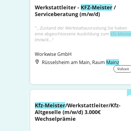
Werkstattleiter - 
KFZ-Meister
 / 
Serviceberatung (m/w/d)
"...Zustand der Werkstattausrüstung.Sie haben 
eine abgeschlossene Ausbildung zum 
Kfz-Meiste
(m/w/d..."
Workwise GmbH
Rüsselsheim am Main, Raum
Mainz
Vollzeit
Kfz-Meister
/Werkstattleiter/Kfz-
Altgeselle (m/w/d) 3.000€ 
Wechselprämie