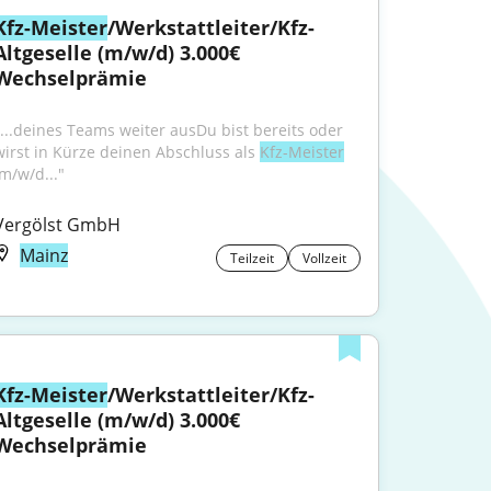
Kfz-Meister
/Werkstattleiter/Kfz-
Altgeselle (m/w/d) 3.000€ 
Wechselprämie
"...deines Teams weiter ausDu bist bereits oder 
wirst in Kürze deinen Abschluss als 
Kfz-Meister
(m/w/d..."
Vergölst GmbH
Mainz
Teilzeit
Vollzeit
Kfz-Meister
/Werkstattleiter/Kfz-
Altgeselle (m/w/d) 3.000€ 
Wechselprämie