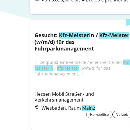
Gesucht: 
Kfz-Meister
in / 
Kfz-Meister
(w/m/d) für das 
Fuhrparkmanagement
"...Zeitpunkt eine versierte / einen versierten 
Kfz
Meisterin
 / 
Kfz-Meister
 (w/m/d) für das 
Fuhrparkmanagement..."
Hessen Mobil Straßen- und 
Verkehrsmanagement
Wiesbaden, Raum
Mainz
Homeoffice
Vollzeit