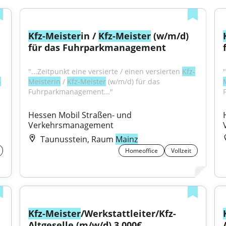
Kfz-Meister
in / 
Kfz-Meister
 (w/m/d) 
für das Fuhrparkmanagement
"...Zeitpunkt eine versierte / einen versierten 
Kfz-
-
Meisterin
 / 
Kfz-Meister
 (w/m/d) für das 
Fuhrparkmanagement..."
Hessen Mobil Straßen- und 
Verkehrsmanagement
Taunusstein, Raum
Mainz
Homeoffice
Vollzeit
Kfz-Meister
/Werkstattleiter/Kfz-
Altgeselle (m/w/d) 3.000€ 