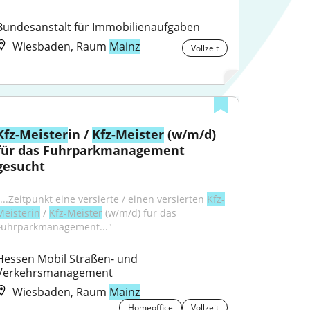
Bundesanstalt für Immobilienaufgaben
Wiesbaden, Raum
Mainz
Vollzeit
Kfz-Meister
in / 
Kfz-Meister
 (w/m/d) 
für das Fuhrparkmanagement 
gesucht
"...Zeitpunkt eine versierte / einen versierten 
Kfz-
Meisterin
 / 
Kfz-Meister
 (w/m/d) für das 
Fuhrparkmanagement..."
Hessen Mobil Straßen- und 
Verkehrsmanagement
Wiesbaden, Raum
Mainz
Homeoffice
Vollzeit