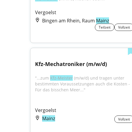
Vergoelst
Bingen am Rhein, Raum
Mainz
Teilzeit
Vollzeit
Kfz-Mechatroniker (m/w/d)
"...zum 
Kfz-Meister
 (m/w/d) und tragen unter 
bestimmten Voraussetzungen auch die Kosten - 
Für das bisschen Meer..."
Vergoelst
Mainz
Vollzeit