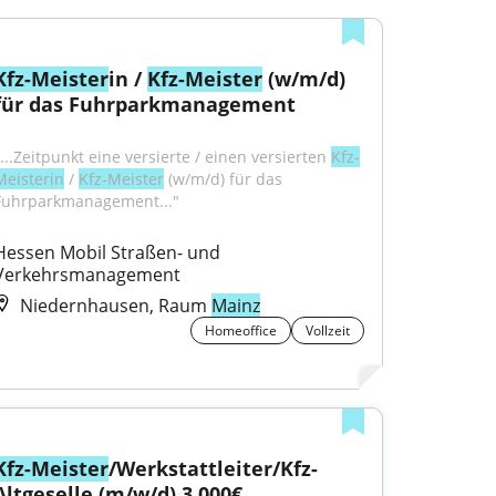
Kfz-Meister
in / 
Kfz-Meister
 (w/m/d) 
für das Fuhrparkmanagement
"...Zeitpunkt eine versierte / einen versierten 
Kfz-
Meisterin
 / 
Kfz-Meister
 (w/m/d) für das 
Fuhrparkmanagement..."
Hessen Mobil Straßen- und 
Verkehrsmanagement
Niedernhausen, Raum
Mainz
Homeoffice
Vollzeit
Kfz-Meister
/Werkstattleiter/Kfz-
Altgeselle (m/w/d) 3.000€ 