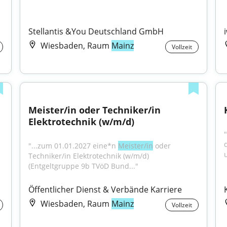
Stellantis &You Deutschland GmbH
Wiesbaden, Raum
Mainz
Vollzeit
Meister/in oder Techniker/in 
Elektrotechnik (w/m/d)
"...zum 01.01.2027 eine*n 
Meister/in
 oder 
Techniker/in Elektrotechnik (w/m/d) 
(Entgeltgruppe 9b TVöD Bund..."
Öffentlicher Dienst & Verbände Karriere
Wiesbaden, Raum
Mainz
Vollzeit