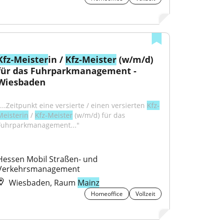
Kfz-Meister
in / 
Kfz-Meister
 (w/m/d) 
für das Fuhrparkmanagement - 
Wiesbaden
"...Zeitpunkt eine versierte / einen versierten 
Kfz-
Meisterin
 / 
Kfz-Meister
 (w/m/d) für das 
Fuhrparkmanagement..."
Hessen Mobil Straßen- und 
Verkehrsmanagement
Wiesbaden, Raum
Mainz
Homeoffice
Vollzeit