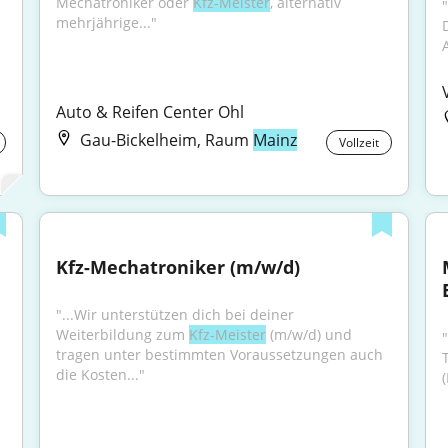
Mechatroniker oder 
Kfz-Meister
, alternativ 
mehrjährige..."
Auto & Reifen Center Ohl
Gau-Bickelheim, Raum
Mainz
Vollzeit
Kfz-Mechatroniker (m/w/d)
"...Wir unterstützen dich bei deiner 
Weiterbildung zum 
Kfz-Meister
 (m/w/d) und 
tragen unter bestimmten Voraussetzungen auch 
die Kosten..."