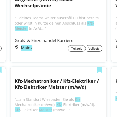
Wechselprämie
"...deines Teams weiter ausProfil Du bist bereits 
oder wirst in Kürze deinen Abschluss als 
Kfz-
a
Meister
 (m/w/d..."
Groß- & Einzelhandel Karriere
Mainz
Teilzeit
Vollzeit
Kfz-Mechatroniker / Kfz-Elektriker / 
Kfz-Elektriker Meister (m/w/d)
"
"...am Standort Wiesbaden Sie als 
Kfz
-
Mechatroniker (m/w/d), 
Kfz
-Elektriker (m/w/d), 
Kfz
-Elektriker 
Meister
 (m/w/d..."