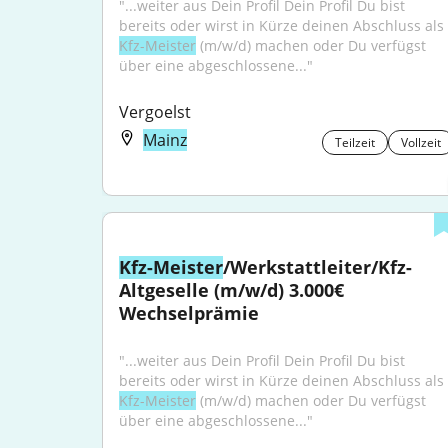
"...weiter aus Dein Profil Dein Profil Du bist 
bereits oder wirst in Kürze deinen Abschluss als 
Kfz-Meister
 (m/w/d) machen oder Du verfügst 
über eine abgeschlossene..."
Vergoelst
Mainz
Teilzeit
Vollzeit
Kfz-Meister
/Werkstattleiter/Kfz-
Altgeselle (m/w/d) 3.000€ 
Wechselprämie
"...weiter aus Dein Profil Dein Profil Du bist 
bereits oder wirst in Kürze deinen Abschluss als 
Kfz-Meister
 (m/w/d) machen oder Du verfügst 
über eine abgeschlossene..."