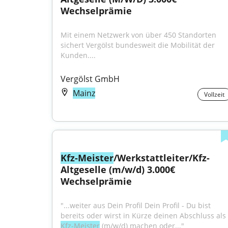
Wechselprämie
Mit einem Netzwerk von über 450 Standorten 
sichert Vergölst bundesweit die Mobilität der 
Kunden....
Vergölst GmbH
Mainz
Vollzeit
Kfz-Meister
/Werkstattleiter/Kfz-
Altgeselle (m/w/d) 3.000€ 
Wechselprämie
"...weiter aus Dein Profil Dein Profil - Du bist 
bereits oder wirst in Kürze deinen Abschluss als 
Kfz-Meister
 (m/w/d) machen oder..."