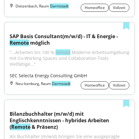
Dietzenbach, Raum
Darmstadt
Homeoffice
Vollzeit
SAP Basis Consultant(m/w/d) - IT & Energie - 
Remote
 möglich
"...Arbeiten bis 100 % 
remote
 Moderne Arbeitsumgebung 
mit Co-Working Spaces und Collaboration-Tools 
Vielfältige..."
SEC Selecta Energy Consulting GmbH
Neu-Isenburg, Raum
Darmstadt
Homeoffice
Vollzeit
Bilanzbuchhalter (m/w/d) mit 
Englischkenntnissen - hybrides Arbeiten 
(
Remote
 & Präsenz)
Als Buchhalter (m/w/d) bringen Sie eine ausgeprägte 