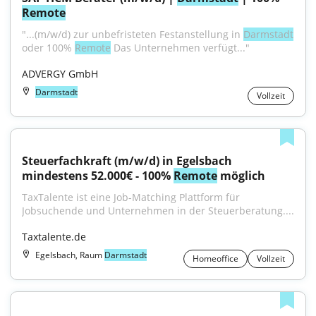
Remote
"...(m/w/d) zur unbefristeten Festanstellung in 
Darmstadt
oder 100% 
Remote
 Das Unternehmen verfügt..."
ADVERGY GmbH
Darmstadt
Vollzeit
Steuerfachkraft (m/w/d) in Egelsbach 
mindestens 52.000€ - 100% 
Remote
 möglich
TaxTalente ist eine Job-Matching Plattform für 
Jobsuchende und Unternehmen in der Steuerberatung....
Taxtalente.de
Egelsbach, Raum
Darmstadt
Homeoffice
Vollzeit