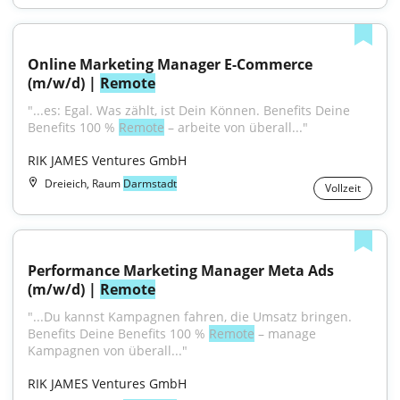
Online Marketing Manager E-Commerce 
(m/w/d) | 
Remote
"...es: Egal. Was zählt, ist Dein Können. Benefits Deine 
Benefits 100 % 
Remote
 – arbeite von überall..."
RIK JAMES Ventures GmbH
Dreieich, Raum
Darmstadt
Vollzeit
Performance Marketing Manager Meta Ads 
(m/w/d) | 
Remote
"...Du kannst Kampagnen fahren, die Umsatz bringen. 
Benefits Deine Benefits 100 % 
Remote
 – manage 
Kampagnen von überall..."
RIK JAMES Ventures GmbH