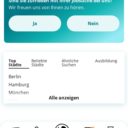
Sind Sie zufrieden mit Ihrer Jobsuche bei uns?
Wir freuen uns von Ihnen zu hören.
Ja
Nein
Top
Beliebte
Ähnliche
Ausbildung
Städte
Städte
Suchen
Berlin
Hamburg
München
Alle anzeigen
Köln
Frankfurt am Main
Stuttgart
Düsseldorf