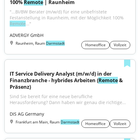
100% 
Remote
 | Raunheim
"...BI/BW Berater (m/w/d) für eine unbefristete 
Festanstellung in Raunheim, mit der Möglichkeit 100% 
Remote
..."
ADVERGY GmbH
Raunheim, Raum
Darmstadt
Homeoffice
Vollzeit
IT Service Delivery Analyst (m/w/d) in der 
Finanzbranche - hybrides Arbeiten (
Remote
 & 
Präsenz)
Sind Sie bereit für eine neue berufliche 
Herausforderung? Dann haben wir genau die richtige...
DIS AG Germany
Frankfurt am Main, Raum
Darmstadt
Homeoffice
Vollzeit