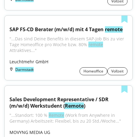
Vollzeit
SAP FS-CD Berater (m/w/d) mit 4 Tagen 
remote
"...Das sind Deine Benefits in diesem SAP-Job Bis zu vier 
Tage Homeoffice pro Woche bzw. 80% 
remote
Attraktives..."
Leuchtmehr GmbH
Darmstadt
Homeoffice
Vollzeit
Sales Development Representative / SDR 
(m/w/d) Werkstudent (
Remote
)
"...Standort: 100 % 
Remote
 (Work from Anywhere in 
Germany) Arbeitszeit: Flexibel, bis zu 20 Std./Woche..."
MOVYNG MEDIA UG