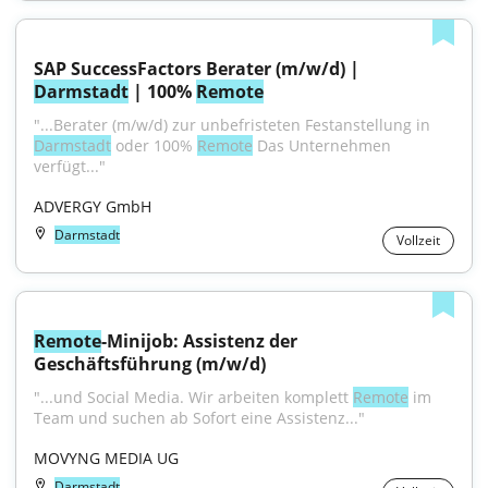
SAP SuccessFactors Berater (m/w/d) | 
Darmstadt
 | 100% 
Remote
"...Berater (m/w/d) zur unbefristeten Festanstellung in 
Darmstadt
 oder 100% 
Remote
 Das Unternehmen 
verfügt..."
ADVERGY GmbH
Darmstadt
Vollzeit
Remote
-Minijob: Assistenz der 
Geschäftsführung (m/w/d)
"...und Social Media. Wir arbeiten komplett 
Remote
 im 
Team und suchen ab Sofort eine Assistenz..."
MOVYNG MEDIA UG
Darmstadt