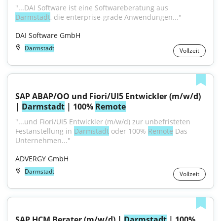
"...DAI Software ist eine Softwareberatung aus 
Darmstadt
, die enterprise-grade Anwendungen..."
DAI Software GmbH
Darmstadt
Vollzeit
SAP ABAP/OO und Fiori/UI5 Entwickler (m/w/d) 
| 
Darmstadt
 | 100% 
Remote
"...und Fiori/UI5 Entwickler (m/w/d) zur unbefristeten 
Festanstellung in 
Darmstadt
 oder 100% 
Remote
 Das 
Unternehmen..."
ADVERGY GmbH
Darmstadt
Vollzeit
SAP HCM Berater (m/w/d) | 
Darmstadt
 | 100% 