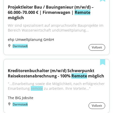
Projektleiter Bau / Bauingenieur (m/w/d) – 
60.000–70.000 € | Firmenwagen | 
Remote
möglich
Wir sind spezialisiert auf anspruchsvolle Bauprojekte im 
Bereich Wasserwirtschaft undUmweltplanung...
ehp Umweltplanung GmbH
Darmstadt
Vollzeit
Kreditorenbuchalter (m/w/d) Schwerpunkt 
Reisekostenabrechnung - 100% 
Remote
 möglich
"...Einarbeitung sowie die Möglichkeit, nach erfolgreicher 
Einarbeitung 
remote
 zu arbeiten. Ihre Vorteile..."
The BIG Jobsite
Darmstadt
Vollzeit