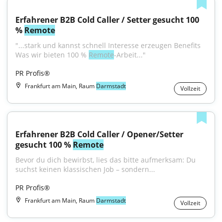
Erfahrener B2B Cold Caller / Setter gesucht 100 
% 
Remote
"...stark und kannst schnell Interesse erzeugen Benefits 
Was wir bieten 100 % 
Remote
-Arbeit..."
PR Profis®
Frankfurt am Main, Raum
Darmstadt
Vollzeit
Erfahrener B2B Cold Caller / Opener/Setter 
gesucht 100 % 
Remote
Bevor du dich bewirbst, lies das bitte aufmerksam: Du 
suchst keinen klassischen Job – sondern...
PR Profis®
Frankfurt am Main, Raum
Darmstadt
Vollzeit