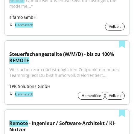
Remote
-Option! Bei uns entwickelst du Lösungen, die 
moderne..."
sifamo GmbH
Darmstadt
Vollzeit
Steuerfachangestellte (W/M/D) - bis zu 100% 
REMOTE
Wir suchen zum nächstmöglichen Zeitpunkt ein neues 
Teammitglied! Du bist humorvoll, zielorientiert...
TPK Solutions GmbH
Darmstadt
Homeoffice
Vollzeit
Remote
 - Ingenieur / Software-Architekt / KI-
Nutzer