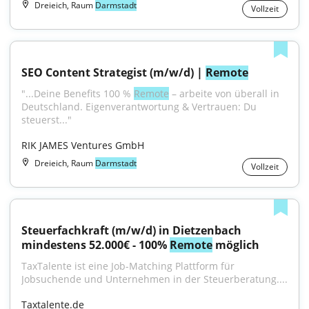
Dreieich, Raum
Darmstadt
Vollzeit
SEO Content Strategist (m/w/d) | 
Remote
"...Deine Benefits 100 % 
Remote
 – arbeite von überall in 
Deutschland. Eigenverantwortung & Vertrauen: Du 
steuerst..."
RIK JAMES Ventures GmbH
Dreieich, Raum
Darmstadt
Vollzeit
Steuerfachkraft (m/w/d) in Dietzenbach 
mindestens 52.000€ - 100% 
Remote
 möglich
TaxTalente ist eine Job-Matching Plattform für 
Jobsuchende und Unternehmen in der Steuerberatung....
Taxtalente.de