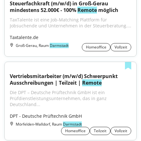
Steuerfachkraft (m/w/d) in Groß-Gerau 
mindestens 52.000€ - 100% 
Remote
 möglich
TaxTalente ist eine Job-Matching Plattform für 
Jobsuchende und Unternehmen in der Steuerberatung....
Taxtalente.de
Groß-Gerau, Raum
Darmstadt
Homeoffice
Vollzeit
Vertriebsmitarbeiter (m/w/d) Schwerpunkt 
Ausschreibungen | Teilzeit | 
Remote
Die DPT – Deutsche Prüftechnik GmbH ist ein 
Prüfdienstleistungsunternehmen, das in ganz 
Deutschland...
DPT - Deutsche Prüftechnik GmbH
Mörfelden-Walldorf, Raum
Darmstadt
Homeoffice
Teilzeit
Vollzeit