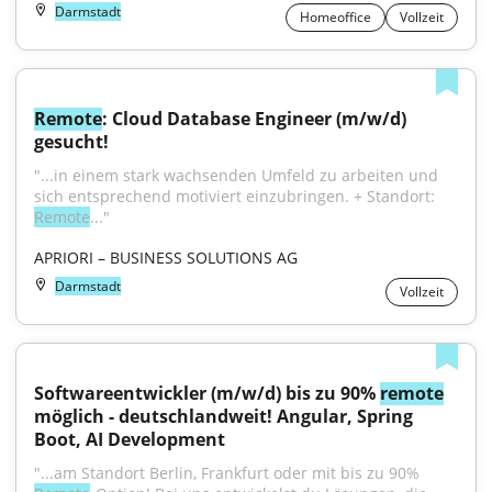
Darmstadt
Homeoffice
Vollzeit
Remote
: Cloud Database Engineer (m/w/d) 
gesucht!
"...in einem stark wachsenden Umfeld zu arbeiten und 
sich entsprechend motiviert einzubringen. + Standort: 
Remote
..."
APRIORI – BUSINESS SOLUTIONS AG
Darmstadt
Vollzeit
Softwareentwickler (m/w/d) bis zu 90% 
remote
möglich - deutschlandweit! Angular, Spring 
Boot, AI Development
"...am Standort Berlin, Frankfurt oder mit bis zu 90% 