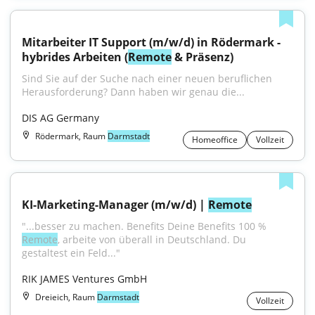
Mitarbeiter IT Support (m/w/d) in Rödermark - 
hybrides Arbeiten (
Remote
 & Präsenz)
Sind Sie auf der Suche nach einer neuen beruflichen 
Herausforderung? Dann haben wir genau die...
DIS AG Germany
Rödermark, Raum
Darmstadt
Homeoffice
Vollzeit
KI-Marketing-Manager (m/w/d) | 
Remote
"...besser zu machen. Benefits Deine Benefits 100 % 
Remote
, arbeite von überall in Deutschland. Du 
gestaltest ein Feld..."
RIK JAMES Ventures GmbH
Dreieich, Raum
Darmstadt
Vollzeit