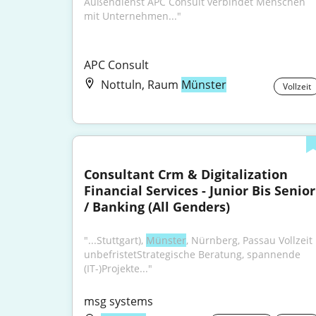
Außendienst APC Consult verbindet Menschen 
mit Unternehmen..."
APC Consult
Nottuln, Raum
Münster
Vollzeit
Consultant Crm & Digitalization 
Financial Services - Junior Bis Senior 
/ Banking (All Genders)
"...Stuttgart), 
Münster
, Nürnberg, Passau Vollzeit 
unbefristetStrategische Beratung, spannende 
(IT-)Projekte..."
msg systems