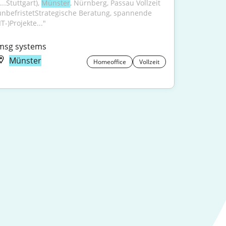
...Stuttgart), 
Münster
, Nürnberg, Passau Vollzeit 
unbefristetStrategische Beratung, spannende 
IT-)Projekte..."
msg systems
Münster
Homeoffice
Vollzeit