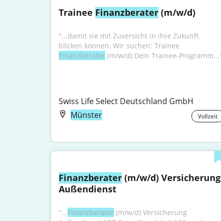
Trainee 
Finanzberater
 (m/w/d)
"...damit sie mit Zuversicht in ihre Zukunft 
blicken können. Wir suchen: Trainee 
Finanzberater
 (m/w/d) Dein Trainee-Programm...
Swiss Life Select Deutschland GmbH
Münster
Vollzeit
Finanzberater
 (m/w/d) Versicherung 
Außendienst
"...
Finanzberater
 (m/w/d) Versicherung 