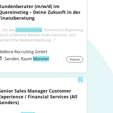
Kundenberater (m/w/d) im 
Quereinstieg – Deine Zukunft in der 
Finanzberatung
...für die 
Finanzberatung
 ‍ Persönliche Begleitung 
durch erfahrene Mentor:innen Fachliche und 
persönliche Weiterentwicklung..."
BeMore Recruiting GmbH
Senden, Raum
Münster
Vollzeit
Senior Sales Manager Customer 
Experience / Financial Services (All 
Genders)