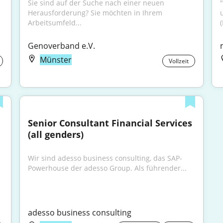
Sie sind auf der Suche nach einer neuen 
"
Herausforderung? Sie möchten in Ihrem 
Arbeitsumfeld...
(
Genoverband e.V.
Münster
Vollzeit
Senior Consultant Financial Services 
(all genders)
Wir sind adesso business consulting, das SAP-
Powerhouse der adesso Group. Als führender...
adesso business consulting