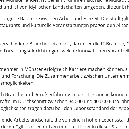
 Münsterlandes, ist bekannt für ihre historische Altstadt 
d und ist von idyllischen Landschaften umgeben, die zur Erh
elungene Balance zwischen Arbeit und Freizeit. Die Stadt gil
 Restaurants und kulturelle Veranstaltungen prägen den All
r verschiedene Branchen etabliert, darunter die IT-Branche
 Forschungseinrichtungen, welche Innovationen vorantreib
itnehmer in Münster erfolgreich Karriere machen können, s
g und Forschung. Die Zusammenarbeit zwischen Unternehm
smöglichkeiten.
ach Branche und Berufserfahrung. In der IT-Branche können 
äfte im Durchschnitt zwischen 34.000 und 40.000 Euro jährl
ichkeiten tragen dazu bei, den Lebensstandard der Arbei
chende Arbeitslandschaft, die von einem hohen Lebensstan
arrieremöglichkeiten nutzen möchte, findet in dieser Stadt n