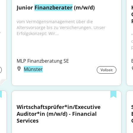
Junior 
Finanzberater
 (m/w/d)
vom Vermögensmanagement über die 
Altersvorsorge bis zu Versicherungen. Unser 
"
Erfolgskonzept: Wir...
"
MLP Finanzberatung SE
Münster
Vollzeit
Wirtschaftsprüfer*in/Executive 
Auditor*in (m/w/d) - Financial 
Services