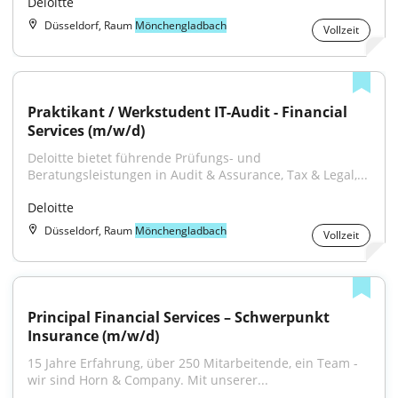
Deloitte
Düsseldorf, Raum
Mönchengladbach
Vollzeit
Praktikant / Werkstudent IT-Audit - Financial 
Services (m/w/d)
Deloitte bietet führende Prüfungs- und 
Beratungsleistungen in Audit & Assurance, Tax & Legal,...
Deloitte
Düsseldorf, Raum
Mönchengladbach
Vollzeit
Principal Financial Services – Schwerpunkt 
Insurance (m/w/d)
15 Jahre Erfahrung, über 250 Mitarbeitende, ein Team - 
wir sind Horn & Company. Mit unserer...