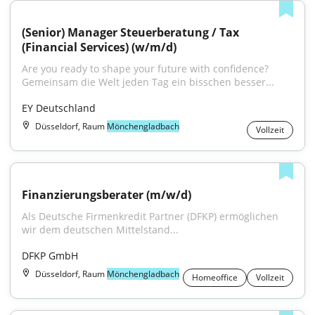
(Senior) Manager Steuerberatung / Tax 
(Financial Services) (w/m/d)
Are you ready to shape your future with confidence?
Gemeinsam die Welt jeden Tag ein bisschen besser...
EY Deutschland
Düsseldorf, Raum
Mönchengladbach
Vollzeit
Finanzierungsberater (m/w/d)
Als Deutsche Firmenkredit Partner (DFKP) ermöglichen 
wir dem deutschen Mittelstand...
DFKP GmbH
Düsseldorf, Raum
Mönchengladbach
Homeoffice
Vollzeit