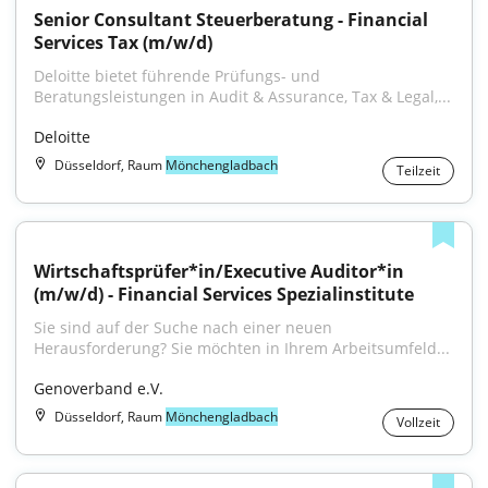
Senior Consultant Steuerberatung - Financial 
Services Tax (m/w/d)
Deloitte bietet führende Prüfungs- und 
Beratungsleistungen in Audit & Assurance, Tax & Legal,...
Deloitte
Düsseldorf, Raum
Mönchengladbach
Teilzeit
Wirtschaftsprüfer*in/Executive Auditor*in 
(m/w/d) - Financial Services Spezialinstitute
Sie sind auf der Suche nach einer neuen 
Herausforderung? Sie möchten in Ihrem Arbeitsumfeld...
Genoverband e.V.
Düsseldorf, Raum
Mönchengladbach
Vollzeit