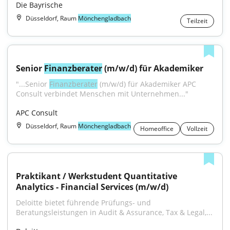
Die Bayrische
Düsseldorf, Raum
Mönchengladbach
Teilzeit
Senior 
Finanzberater
 (m/w/d) für Akademiker
"...Senior 
Finanzberater
 (m/w/d) für Akademiker APC 
Consult verbindet Menschen mit Unternehmen..."
APC Consult
Düsseldorf, Raum
Mönchengladbach
Homeoffice
Vollzeit
Praktikant / Werkstudent Quantitative 
Analytics - Financial Services (m/w/d)
Deloitte bietet führende Prüfungs- und 
Beratungsleistungen in Audit & Assurance, Tax & Legal,...