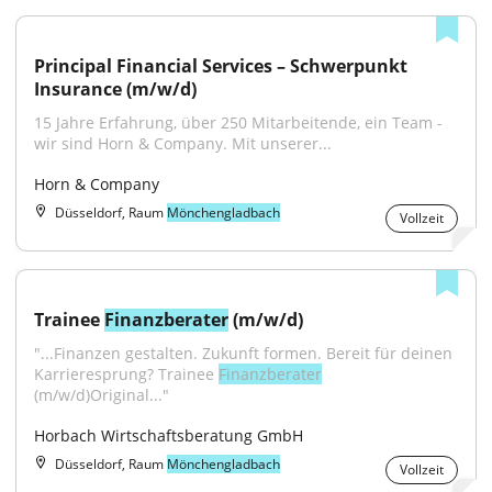
Principal Financial Services – Schwerpunkt 
Insurance (m/w/d)
15 Jahre Erfahrung, über 250 Mitarbeitende, ein Team - 
wir sind Horn & Company. Mit unserer...
Horn & Company
Düsseldorf, Raum
Mönchengladbach
Vollzeit
Trainee 
Finanzberater
 (m/w/d)
"...Finanzen gestalten. Zukunft formen. Bereit für deinen 
Karrieresprung? Trainee 
Finanzberater
(m/w/d)Original..."
Horbach Wirtschaftsberatung GmbH
Düsseldorf, Raum
Mönchengladbach
Vollzeit