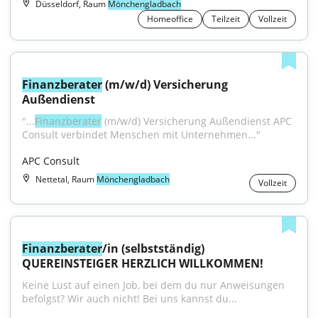
Düsseldorf, Raum
Mönchengladbach
Homeoffice
Teilzeit
Vollzeit
Finanzberater
 (m/w/d) Versicherung 
Außendienst
"...
Finanzberater
 (m/w/d) Versicherung Außendienst APC 
Consult verbindet Menschen mit Unternehmen..."
APC Consult
Nettetal, Raum
Mönchengladbach
Vollzeit
Finanzberater
/in (selbstständig) 
QUEREINSTEIGER HERZLICH WILLKOMMEN!
Keine Lust auf einen Job, bei dem du nur Anweisungen 
befolgst? Wir auch nicht! Bei uns kannst du...