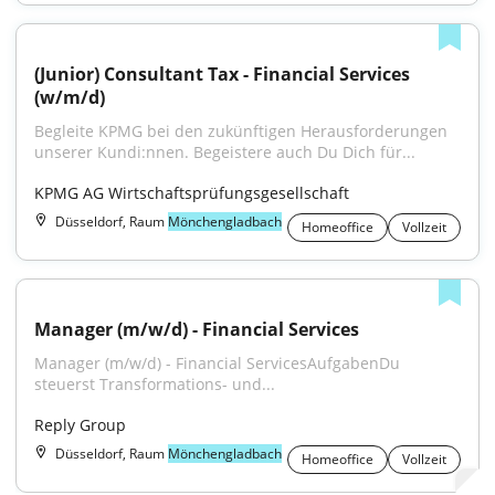
(Junior) Consultant Tax - Financial Services 
(w/m/d)
Begleite KPMG bei den zukünftigen Herausforderungen 
unserer Kundi:nnen. Begeistere auch Du Dich für...
KPMG AG Wirtschaftsprüfungsgesellschaft
Düsseldorf, Raum
Mönchengladbach
Homeoffice
Vollzeit
Manager (m/w/d) - Financial Services
Manager (m/w/d) - Financial ServicesAufgabenDu 
steuerst Transformations- und...
Reply Group
Düsseldorf, Raum
Mönchengladbach
Homeoffice
Vollzeit