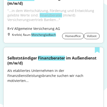
(m/w/d)
"...in dem Wertschätzung, Förderung und Entwicklung 
gelebte Werte sind. 
Finanzberater
 (m/w/d) 
Versicherungsvertrieb Banken..."
R+V Allgemeine Versicherung AG
Krefeld, Raum
Mönchengladbach
Homeoffice
Vollzeit
Selbstständiger 
Finanzberater
 im Außendienst 
(m/w/d)
Als etabliertes Unternehmen in der 
Finanzdienstleistungsbranche suchen wir nach 
motivierten...
