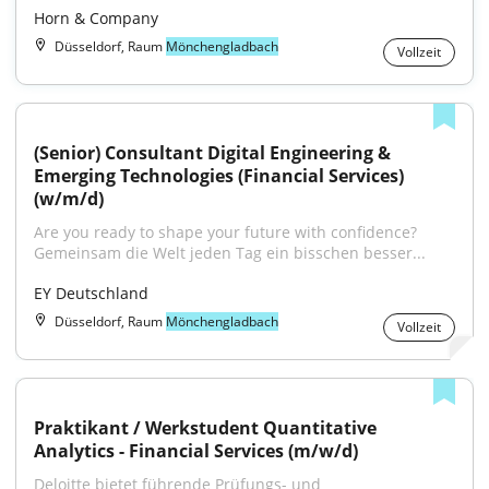
Horn & Company
Düsseldorf, Raum
Mönchengladbach
Vollzeit
(Senior) Consultant Digital Engineering & 
Emerging Technologies (Financial Services) 
(w/m/d)
Are you ready to shape your future with confidence?
Gemeinsam die Welt jeden Tag ein bisschen besser...
EY Deutschland
Düsseldorf, Raum
Mönchengladbach
Vollzeit
Praktikant / Werkstudent Quantitative 
Analytics - Financial Services (m/w/d)
Deloitte bietet führende Prüfungs- und 