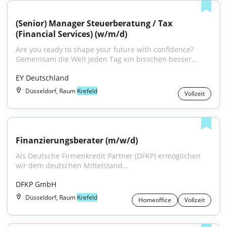
(Senior) Manager Steuerberatung / Tax 
(Financial Services) (w/m/d)
Are you ready to shape your future with confidence?
Gemeinsam die Welt jeden Tag ein bisschen besser...
EY Deutschland
Düsseldorf, Raum
Krefeld
Vollzeit
Finanzierungsberater (m/w/d)
Als Deutsche Firmenkredit Partner (DFKP) ermöglichen 
wir dem deutschen Mittelstand...
DFKP GmbH
Düsseldorf, Raum
Krefeld
Homeoffice
Vollzeit