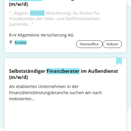
(m/w/d)
"...Region: 
Krefeld
 Absicherung: Du findest für 
Privatkunden der Volks- und Raiffeisenbanken 
passende..."
R+V Allgemeine Versicherung AG
Krefeld
Homeoffice
Vollzeit
Selbstständiger 
Finanzberater
 im Außendienst 
(m/w/d)
Als etabliertes Unternehmen in der 
Finanzdienstleistungsbranche suchen wir nach 
motivierten...
