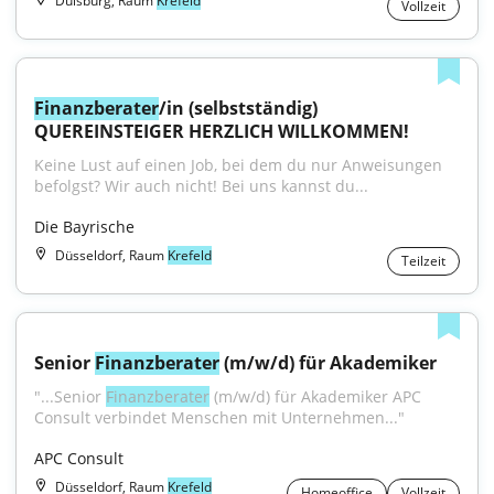
Duisburg, Raum
Krefeld
Vollzeit
Finanzberater
/in (selbstständig) 
QUEREINSTEIGER HERZLICH WILLKOMMEN!
Keine Lust auf einen Job, bei dem du nur Anweisungen 
befolgst? Wir auch nicht! Bei uns kannst du...
Die Bayrische
Düsseldorf, Raum
Krefeld
Teilzeit
Senior 
Finanzberater
 (m/w/d) für Akademiker
"...Senior 
Finanzberater
 (m/w/d) für Akademiker APC 
Consult verbindet Menschen mit Unternehmen..."
APC Consult
Düsseldorf, Raum
Krefeld
Homeoffice
Vollzeit