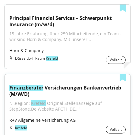
Principal Financial Services – Schwerpunkt 
Insurance (m/w/d)
15 Jahre Erfahrung, über 250 Mitarbeitende, ein Team - 
wir sind Horn & Company. Mit unserer...
Horn & Company
Düsseldorf, Raum
Krefeld
Vollzeit
Finanzberater
 Versicherungen Bankenvertrieb 
(M/W/D)
"...Region: 
Krefeld
 Original Stellenanzeige auf 
StepStone.De Website APCT1_DE..."
R+V Allgemeine Versicherung AG
Krefeld
Vollzeit