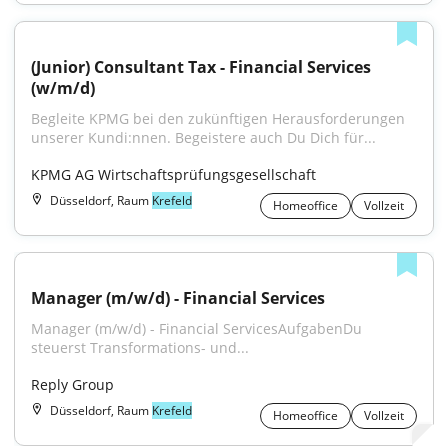
(Junior) Consultant Tax - Financial Services 
(w/m/d)
Begleite KPMG bei den zukünftigen Herausforderungen 
unserer Kundi:nnen. Begeistere auch Du Dich für...
KPMG AG Wirtschaftsprüfungsgesellschaft
Düsseldorf, Raum
Krefeld
Homeoffice
Vollzeit
Manager (m/w/d) - Financial Services
Manager (m/w/d) - Financial ServicesAufgabenDu 
steuerst Transformations- und...
Reply Group
Düsseldorf, Raum
Krefeld
Homeoffice
Vollzeit