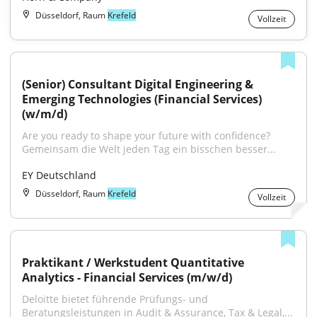
Düsseldorf, Raum
Krefeld
Vollzeit
(Senior) Consultant Digital Engineering & 
Emerging Technologies (Financial Services) 
(w/m/d)
Are you ready to shape your future with confidence?
Gemeinsam die Welt jeden Tag ein bisschen besser...
EY Deutschland
Düsseldorf, Raum
Krefeld
Vollzeit
Praktikant / Werkstudent Quantitative 
Analytics - Financial Services (m/w/d)
Deloitte bietet führende Prüfungs- und 
Beratungsleistungen in Audit & Assurance, Tax & Legal,...