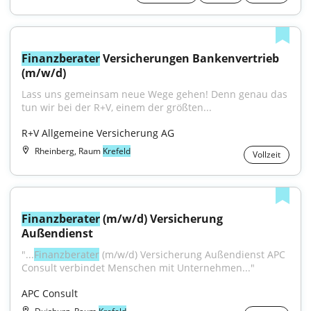
Finanzberater
 Versicherungen Bankenvertrieb 
(m/w/d)
Lass uns gemeinsam neue Wege gehen! Denn genau das 
tun wir bei der R+V, einem der größten...
R+V Allgemeine Versicherung AG
Rheinberg, Raum
Krefeld
Vollzeit
Finanzberater
 (m/w/d) Versicherung 
Außendienst
"...
Finanzberater
 (m/w/d) Versicherung Außendienst APC 
Consult verbindet Menschen mit Unternehmen..."
APC Consult