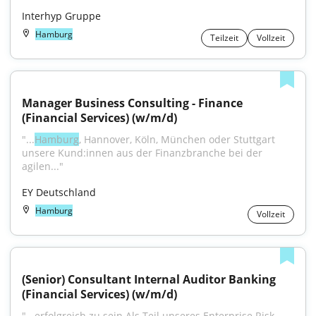
Interhyp Gruppe
Hamburg
Teilzeit
Vollzeit
Manager Business Consulting - Finance 
(Financial Services) (w/m/d)
"...
Hamburg
, Hannover, Köln, München oder Stuttgart 
unsere Kund:innen aus der Finanzbranche bei der 
agilen..."
EY Deutschland
Hamburg
Vollzeit
(Senior) Consultant Internal Auditor Banking 
(Financial Services) (w/m/d)
"...erfolgreich zu sein.Als Teil unseres Enterprise Risk 