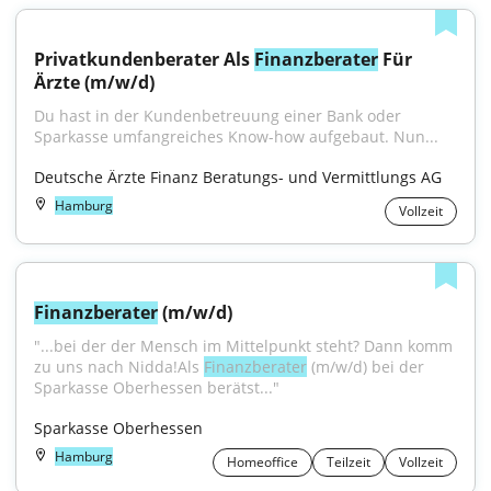
Privatkundenberater Als 
Finanzberater
 Für 
Ärzte (m/w/d)
Du hast in der Kundenbetreuung einer Bank oder 
Sparkasse umfangreiches Know-how aufgebaut. Nun...
Deutsche Ärzte Finanz Beratungs- und Vermittlungs AG
Hamburg
Vollzeit
Finanzberater
 (m/w/d)
"...bei der der Mensch im Mittelpunkt steht? Dann komm 
zu uns nach Nidda!Als 
Finanzberater
 (m/w/d) bei der 
Sparkasse Oberhessen berätst..."
Sparkasse Oberhessen
Hamburg
Homeoffice
Teilzeit
Vollzeit