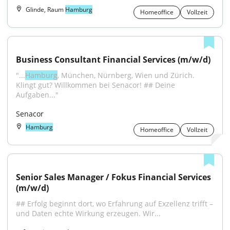
Glinde, Raum
Hamburg
Homeoffice
Vollzeit
Business Consultant Financial Services (m/w/d)
"...
Hamburg
, München, Nürnberg, Wien und Zürich. 
Klingt gut? Willkommen bei Senacor! ## Deine 
Aufgaben..."
Senacor
Hamburg
Homeoffice
Vollzeit
Senior Sales Manager / Fokus Financial Services 
(m/w/d)
## Erfolg beginnt dort, wo Erfahrung auf Exzellenz trifft – 
und Daten echte Wirkung erzeugen. Wir...