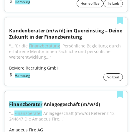
Hamburg
Homeoffice
Teilzeit
Kundenberater (m/w/d) im Quereinstieg – Deine 
Zukunft in der Finanzberatung
"...für die 
Finanzberatung
 ‍ Persönliche Begleitung durch 
erfahrene Mentor:innen Fachliche und persönliche 
Weiterentwicklung..."
BeMore Recruiting GmbH
Hamburg
Vollzeit
Finanzberater
 Anlagegeschäft (m/w/d)
"...
Finanzberater
 Anlagegeschäft (m/w/d) Referenz 12-
244847 Die Amadeus Fire..."
Amadeus Fire AG