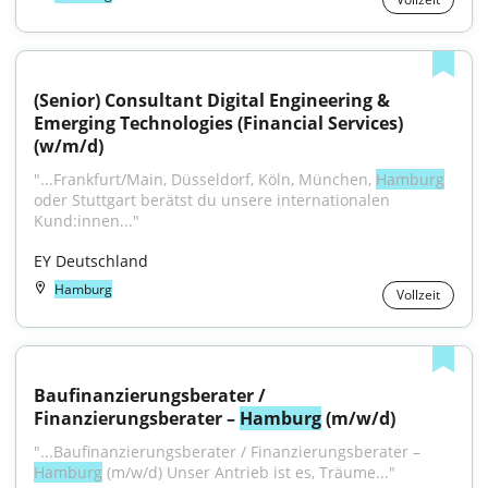
(Senior) Consultant Digital Engineering & 
Emerging Technologies (Financial Services) 
(w/m/d)
"...Frankfurt/Main, Düsseldorf, Köln, München, 
Hamburg
oder Stuttgart berätst du unsere internationalen 
Kund:innen..."
EY Deutschland
Hamburg
Vollzeit
Baufinanzierungsberater / 
Finanzierungsberater – 
Hamburg
 (m/w/d)
"...Baufinanzierungsberater / Finanzierungsberater – 
Hamburg
 (m/w/d) Unser Antrieb ist es, Träume..."