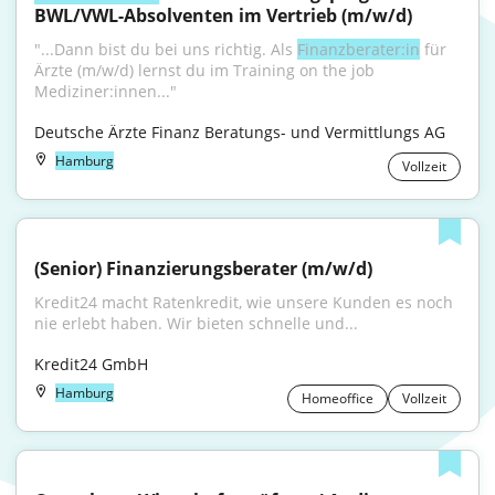
BWL/VWL-Absolventen im Vertrieb (m/w/d)
"...Dann bist du bei uns richtig. Als 
Finanzberater:in
 für 
Ärzte (m/w/d) lernst du im Training on the job 
Mediziner:innen..."
Deutsche Ärzte Finanz Beratungs- und Vermittlungs AG
Hamburg
Vollzeit
(Senior) Finanzierungsberater (m/w/d)
Kredit24 macht Ratenkredit, wie unsere Kunden es noch 
nie erlebt haben. Wir bieten schnelle und...
Kredit24 GmbH
Hamburg
Homeoffice
Vollzeit