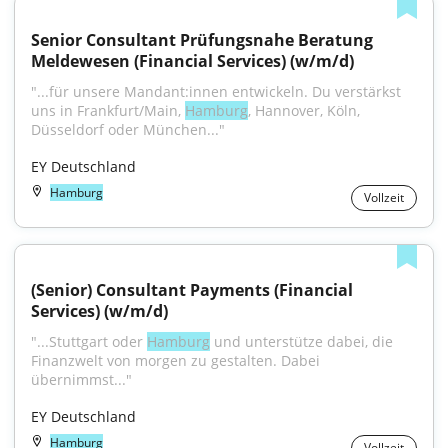
Senior Consultant Prüfungsnahe Beratung 
Meldewesen (Financial Services) (w/m/d)
"...für unsere Mandant:innen entwickeln. Du verstärkst 
uns in Frankfurt/Main, 
Hamburg
, Hannover, Köln, 
Düsseldorf oder München..."
EY Deutschland
Hamburg
Vollzeit
(Senior) Consultant Payments (Financial 
Services) (w/m/d)
"...Stuttgart oder 
Hamburg
 und unterstütze dabei, die 
Finanzwelt von morgen zu gestalten. Dabei 
übernimmst..."
EY Deutschland
Hamburg
Vollzeit