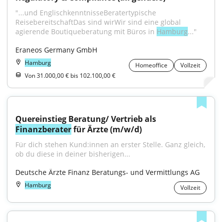
"...und EnglischkenntnisseBeratertypische 
ReisebereitschaftDas sind wirWir sind eine global 
agierende Boutiqueberatung mit Büros in 
Hamburg
..."
Eraneos Germany GmbH
Hamburg
Homeoffice
Vollzeit
Von 31.000,00 € bis 102.100,00 €
Quereinstieg Beratung/ Vertrieb als 
Finanzberater
 für Ärzte (m/w/d)
Für dich stehen Kund:innen an erster Stelle. Ganz gleich, 
ob du diese in deiner bisherigen...
Deutsche Ärzte Finanz Beratungs- und Vermittlungs AG
Hamburg
Vollzeit