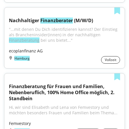
Nachhaltiger 
Finanzberater
 (M/W/D)
"...mit denen Du Dich identifizieren kannst? Der Einstieg 
als Brancheninsider(innen) in der nachhaltigen 
Finanzberatung
 bei uns bietet..."
ecoplanfinanz AG
Hamburg
Vollzeit
Finanzberatung für Frauen und Familien, 
Nebenberuflich, 100% Home Office möglich, 2. 
Standbein
Hi, wir sind Elisabeth und Lena von Femvestory und 
möchten besonders Frauen und Familien beim Thema...
Femvestory