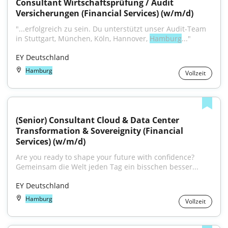
Consultant Wirtschaftsprüfung / Audit 
Versicherungen (Financial Services) (w/m/d)
"...erfolgreich zu sein. Du unterstützt unser Audit-Team 
in Stuttgart, München, Köln, Hannover, 
Hamburg
..."
EY Deutschland
Hamburg
Vollzeit
(Senior) Consultant Cloud & Data Center 
Transformation & Sovereignity (Financial 
Services) (w/m/d)
Are you ready to shape your future with confidence?
Gemeinsam die Welt jeden Tag ein bisschen besser...
EY Deutschland
Hamburg
Vollzeit