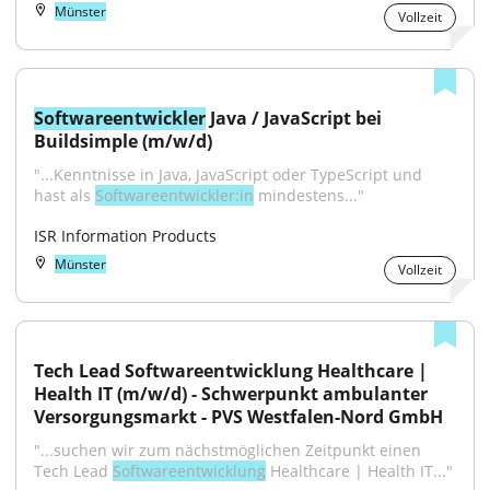
Münster
Vollzeit
Softwareentwickler
 Java / JavaScript bei 
Buildsimple (m/w/d)
"...Kenntnisse in Java, JavaScript oder TypeScript und 
hast als 
Softwareentwickler:in
 mindestens..."
ISR Information Products
Münster
Vollzeit
Tech Lead Softwareentwicklung Healthcare | 
Health IT (m/w/d) - Schwerpunkt ambulanter 
Versorgungsmarkt - PVS Westfalen-Nord GmbH
"...suchen wir zum nächstmöglichen Zeitpunkt einen 
Tech Lead 
Softwareentwicklung
 Healthcare | Health IT..."