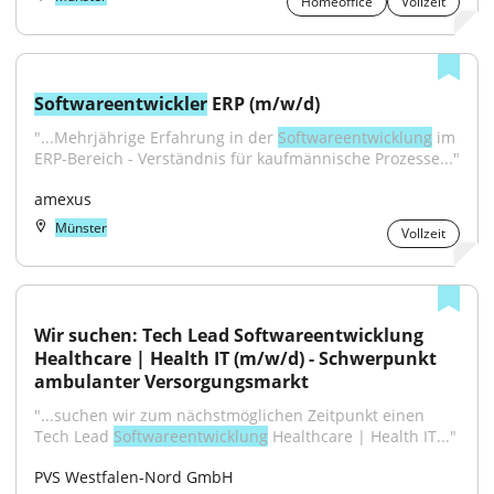
Homeoffice
Vollzeit
Softwareentwickler
 ERP (m/w/d)
"...Mehrjährige Erfahrung in der 
Softwareentwicklung
 im 
ERP-Bereich - Verständnis für kaufmännische Prozesse..."
amexus
Münster
Vollzeit
Wir suchen: Tech Lead Softwareentwicklung 
Healthcare | Health IT (m/w/d) - Schwerpunkt 
ambulanter Versorgungsmarkt
"...suchen wir zum nächstmöglichen Zeitpunkt einen 
Tech Lead 
Softwareentwicklung
 Healthcare | Health IT..."
PVS Westfalen-Nord GmbH