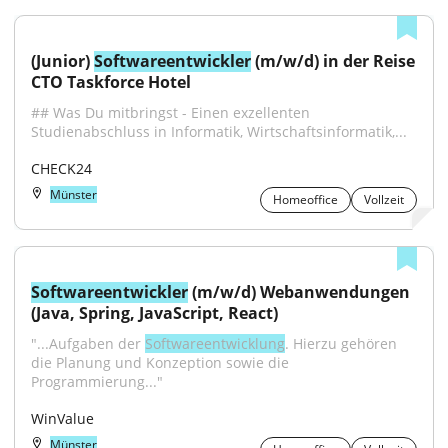
(Junior) 
Softwareentwickler
 (m/w/d) in der Reise 
CTO Taskforce Hotel
## Was Du mitbringst - Einen exzellenten 
Studienabschluss in Informatik, Wirtschaftsinformatik,...
CHECK24
Münster
Homeoffice
Vollzeit
Softwareentwickler
 (m/w/d) Webanwendungen 
(Java, Spring, JavaScript, React)
"...Aufgaben der 
Softwareentwicklung
. Hierzu gehören 
die Planung und Konzeption sowie die 
Programmierung..."
WinValue
Münster