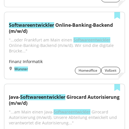
Softwareentwickler
 Online-Banking-Backend 
(m/w/d)
"...oder Frankfurt am Main einen 
Softwareentwickler
Online-Banking-Backend (m/w/d). Wir sind die digitale 
Brücke..."
Finanz Informatik
Münster
Homeoffice
Vollzeit
Java-
Softwareentwickler
 Girocard Autorisierung 
(m/w/d)
"...am Main einen Java-
Softwareentwickler
 Girocard 
Autorisierung (m/w/d). Unsere Abteilung entwickelt und 
verantwortet die Autorisierung..."