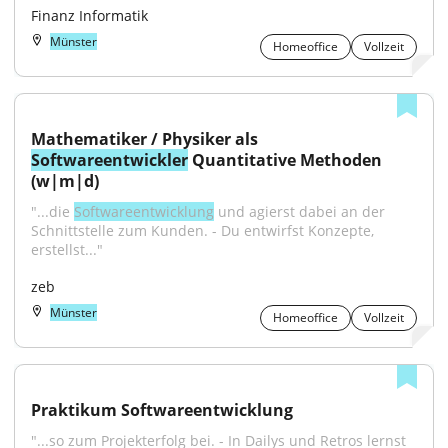
Finanz Informatik
Münster
Homeoffice
Vollzeit
Mathematiker / Physiker als 
Softwareentwickler
 Quantitative Methoden 
(w|m|d)
"...die 
Softwareentwicklung
 und agierst dabei an der 
Schnittstelle zum Kunden. - Du entwirfst Konzepte, 
erstellst..."
zeb
Münster
Homeoffice
Vollzeit
Praktikum Softwareentwicklung
"...so zum Projekterfolg bei. - In Dailys und Retros lernst 