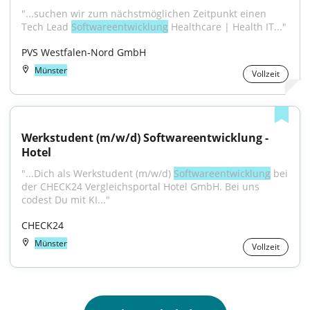
"...suchen wir zum nächstmöglichen Zeitpunkt einen 
Tech Lead 
Softwareentwicklung
 Healthcare | Health IT..."
PVS Westfalen-Nord GmbH
Münster
Vollzeit
Werkstudent (m/w/d) Softwareentwicklung - 
Hotel
"...Dich als Werkstudent (m/w/d) 
Softwareentwicklung
 bei 
der CHECK24 Vergleichsportal Hotel GmbH. Bei uns 
codest Du mit KI..."
CHECK24
Münster
Vollzeit