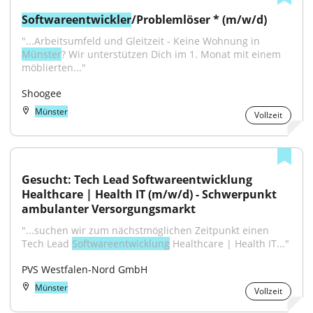
Softwareentwickler
/Problemlöser * (m/w/d)
"...Arbeitsumfeld und Gleitzeit - Keine Wohnung in 
Münster
? Wir unterstützen Dich im 1. Monat mit einem 
möblierten..."
Shoogee
Münster
Vollzeit
Gesucht: Tech Lead Softwareentwicklung 
Healthcare | Health IT (m/w/d) - Schwerpunkt 
ambulanter Versorgungsmarkt
"...suchen wir zum nächstmöglichen Zeitpunkt einen 
Tech Lead 
Softwareentwicklung
 Healthcare | Health IT..."
PVS Westfalen-Nord GmbH
Münster
Vollzeit