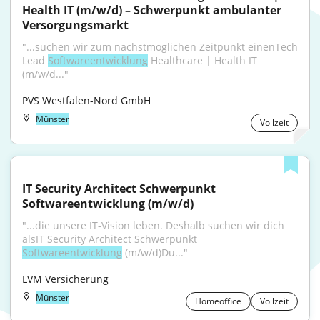
Health IT (m/w/d) – Schwerpunkt ambulanter 
Versorgungsmarkt
"...suchen wir zum nächstmöglichen Zeitpunkt einenTech 
Lead 
Softwareentwicklung
 Healthcare | Health IT 
(m/w/d..."
PVS Westfalen-Nord GmbH
Münster
Vollzeit
IT Security Architect Schwerpunkt 
Softwareentwicklung (m/w/d)
"...die unsere IT-Vision leben. Deshalb suchen wir dich 
alsIT Security Architect Schwerpunkt 
Softwareentwicklung
 (m/w/d)Du..."
LVM Versicherung
Münster
Homeoffice
Vollzeit