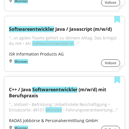
Münster
Vollzeit
Softwareentwickler
 Java / Javascript (m/w/d)
"...in agilen Teams gehört zu deinem Alltag. Das bringst 
du mit • Als 
Softwareentwickler:in
..."
ISR Information Products AG
Münster
Vollzeit
C++ / Java 
Softwareentwickler
 (m/w/d) mit 
Berufspraxis
"...Vollzeit • Befristung: Unbefristete Beschäftigung • 
Einsatzorte: 48157 
Münster
 • Führungsverantwortung..."
RADAS Jobbörse & Personalvermittlung GmbH
Münster