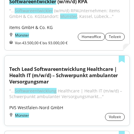
Softwareentwickler
 (w/m/d) RPA
"...
Softwareentwickler
 (w/m/d) RPAUnternehmen: items 
GmbH & Co. KGStandort: 
Münster
, Kassel, Lübeck..."
items GmbH & Co. KG
Münster
Homeoffice
Teilzeit
Von 43.500,00 € bis 93.000,00 €
Tech Lead Softwareentwicklung Healthcare | 
Health IT (m/w/d) – Schwerpunkt ambulanter 
Versorgungsmar
"...
Softwareentwicklung
 Healthcare | Health IT (m/w/d) – 
Schwerpunkt ambulanter Versorgungsmarkt..."
PVS Westfalen-Nord GmbH
Münster
Vollzeit