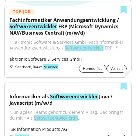
TOP-JOB
Fachinformatiker Anwendungsentwicklung / 
Softwareentwickler
 ERP (Microsoft Dynamics 
NAV/Business Central) (m/w/d)
"...ak tronic Software & Services GmbH Fachinformatiker 
Anwendungsentwicklung / 
Softwareentwickler
 ERP..."
ak tronic Software & Services GmbH
Saerbeck, Raum
Münster
Homeoffice
Vollzeit
Informatiker als 
Softwareentwickler
 Java / 
Javascript (m/w/d
"...in agilen Teams gehört zu deinem Alltag. Das bringst 
du mit • Als 
Softwareentwickler:in
..."
ISR Information Products AG