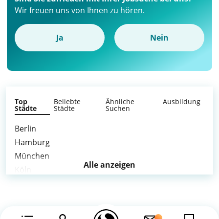
Wir freuen uns von Ihnen zu hören.
Ja
Nein
Top
Beliebte
Ähnliche
Ausbildung
Städte
Städte
Suchen
Berlin
Hamburg
München
Alle anzeigen
Köln
Frankfurt am Main
Stuttgart
Düsseldorf