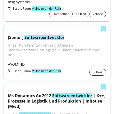
msg systems
Essen, Raum
Mülheim an der Ruhr
Homeoffice
Teilzeit
Vollzeit
(Senior) 
Softwareentwickler
Unser Kunde entwickelt seit 30 Jahren 
Standardsoftwarelösungen für Häfen, Hafenterminals 
und...
AVOMIND
Essen, Raum
Mülheim an der Ruhr
Vollzeit
Ms Dynamics Ax 2012 
Softwareentwickler
 | X++, 
Prozesse In Logistik Und Produktion | Inhouse 
(Mwd)