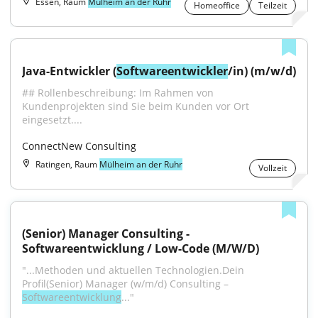
Essen, Raum
Mülheim an der Ruhr
Homeoffice
Teilzeit
Java-Entwickler (
Softwareentwickler
/in) (m/w/d)
## Rollenbeschreibung: Im Rahmen von 
Kundenprojekten sind Sie beim Kunden vor Ort 
eingesetzt....
ConnectNew Consulting
Ratingen, Raum
Mülheim an der Ruhr
Vollzeit
(Senior) Manager Consulting - 
Softwareentwicklung / Low-Code (M/W/D)
"...Methoden und aktuellen Technologien.Dein 
Profil(Senior) Manager (w/m/d) Consulting – 
Softwareentwicklung
..."