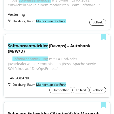
"...Als 
Softwareentwickler
 MS Dynamics AX 2012 
entwickeln Sie in einem motivierten Team Software..."
Vesterling
Duisburg, Raum
Mülheim an der Ruhr
Vollzeit
Softwareentwickler
 (Devops) – Autobank 
(M/W/D)
"...
Softwareentwicklung
 mit C# und/oder 
JavaIdealerweise Kenntnisse in JBoss, Apache sowie 
SQLFokus auf DevOpsErste..."
TARGOBANK
Duisburg, Raum
Mülheim an der Ruhr
Homeoffice
Teilzeit
Vollzeit
Software-Entwickler C# (m/w/d) für Microsoft 