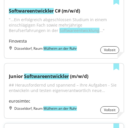
Softwareentwickler
 C# (m/w/d)
"...Ein erfolgreich abgeschlossen Studium in einem 
einschlägigen Fach sowie mehrjährige 
Berufserfahrungen in der 
Softwareentwicklung
..."
Finovesta
Düsseldorf, Raum
Mülheim an der Ruhr
Vollzeit
Junior 
Softwareentwickler
 (m/w/d)
## Herausfordernd und spannend – Ihre Aufgaben - Sie 
entwickeln und testen eigenverantwortlich neue...
eurosimtec
Düsseldorf, Raum
Mülheim an der Ruhr
Vollzeit