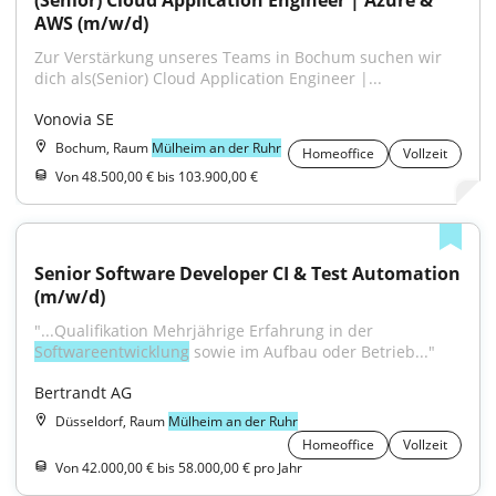
(Senior) Cloud Application Engineer | Azure & 
AWS (m/w/d)
Zur Verstärkung unseres Teams in Bochum suchen wir 
dich als(Senior) Cloud Application Engineer |...
Vonovia SE
Bochum, Raum
Mülheim an der Ruhr
Homeoffice
Vollzeit
Von 48.500,00 € bis 103.900,00 €
Senior Software Developer CI & Test Automation 
(m/w/d)
"...Qualifikation Mehrjährige Erfahrung in der 
Softwareentwicklung
 sowie im Aufbau oder Betrieb..."
Bertrandt AG
Düsseldorf, Raum
Mülheim an der Ruhr
Homeoffice
Vollzeit
Von 42.000,00 € bis 58.000,00 € pro Jahr