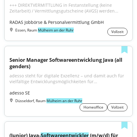
+++ DIREKTVERMITTLUNG in Festanstellung (keine 
Zeitarbeit) / Vermittlungsgutscheine (AVGS) werden...
RADAS Jobbörse & Personalvermittlung GmbH
Essen, Raum
Mülheim an der Ruhr
Vollzeit
Senior Manager Softwareentwicklung Java (all 
genders)
adesso steht für digitale Exzellenz – und damit auch für 
vielfältige Entwicklungsmöglichkeiten für...
adesso SE
Düsseldorf, Raum
Mülheim an der Ruhr
Homeoffice
Vollzeit
(Junior) Java-
Softwareentwickler
 (m/w/d) für 