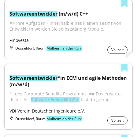
Softwareentwickler
 (m/w/d) C++
## Ihre Aufgaben - Innerhalb eines kleinen Teams von 
Entwicklern werden Sie selbstständig Module...
Finovesta
Düsseldorf, Raum
Mülheim an der Ruhr
Vollzeit
Softwareentwickler
*in ECM und agile Methoden 
(m/w/d)
"...des Corporate Benefits Programms. ## Das erwartet 
dich: - Als 
Software-Entwickler\*in
 bist du gefragt..."
VDI Verein Deutscher Ingenieure e.V.
Düsseldorf, Raum
Mülheim an der Ruhr
Vollzeit