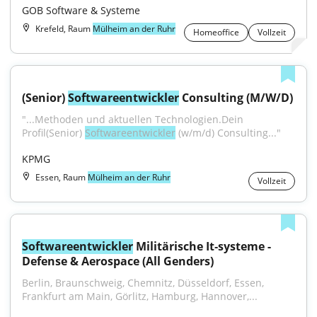
GOB Software & Systeme
Krefeld, Raum
Mülheim an der Ruhr
Homeoffice
Vollzeit
(Senior) 
Softwareentwickler
 Consulting (M/W/D)
"...Methoden und aktuellen Technologien.Dein 
Profil(Senior) 
Softwareentwickler
 (w/m/d) Consulting..."
KPMG
Essen, Raum
Mülheim an der Ruhr
Vollzeit
Softwareentwickler
 Militärische It‑systeme - 
Defense & Aerospace (All Genders)
Berlin, Braunschweig, Chemnitz, Düsseldorf, Essen, 
Frankfurt am Main, Görlitz, Hamburg, Hannover,...