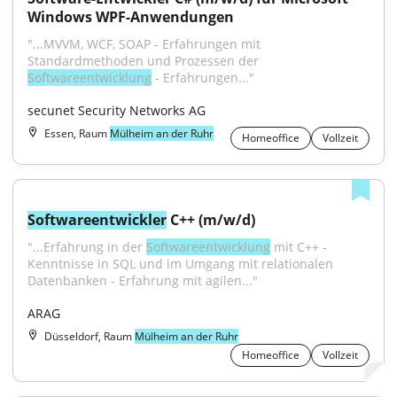
Windows WPF-Anwendungen
"...MVVM, WCF, SOAP - Erfahrungen mit 
Standardmethoden und Prozessen der 
Softwareentwicklung
 - Erfahrungen..."
secunet Security Networks AG
Essen, Raum
Mülheim an der Ruhr
Homeoffice
Vollzeit
Softwareentwickler
 C++ (m/w/d)
"...Erfahrung in der 
Softwareentwicklung
 mit C++ - 
Kenntnisse in SQL und im Umgang mit relationalen 
Datenbanken - Erfahrung mit agilen..."
ARAG
Düsseldorf, Raum
Mülheim an der Ruhr
Homeoffice
Vollzeit