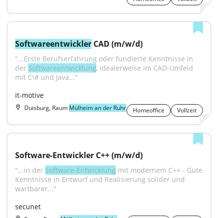
Softwareentwickler
 CAD (m/w/d)
"...Erste Berufserfahrung oder fundierte Kenntnisse in 
der 
Softwareentwicklung
, idealerweise im CAD-Umfeld 
mit C\# und Java..."
it-motive
Duisburg, Raum
Mülheim an der Ruhr
Homeoffice
Vollzeit
Software-Entwickler C++ (m/w/d)
"...in der 
Software-Entwicklung
 mit modernem C++ - Gute 
Kenntnisse in Entwurf und Realisierung solider und 
wartbarer..."
secunet