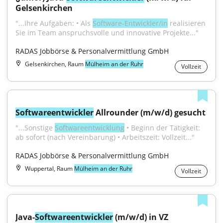
Gelsenkirchen
"...Ihre Aufgaben: • Als 
Software-Entwickler/in
 realisieren 
Sie im Team anspruchsvolle und innovative Projekte..."
RADAS Jobbörse & Personalvermittlung GmbH
Gelsenkirchen, Raum
Mülheim an der Ruhr
Vollzeit
Softwareentwickler
 Allrounder (m/w/d) gesucht
"...Sonstige 
Softwareentwicklung
 • Beginn der Tätigkeit: 
ab sofort (nach Vereinbarung) • Arbeitszeit: Vollzeit..."
RADAS Jobbörse & Personalvermittlung GmbH
Wuppertal, Raum
Mülheim an der Ruhr
Vollzeit
Java-
Softwareentwickler
 (m/w/d) in VZ