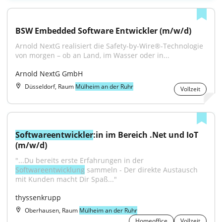
BSW Embedded Software Entwickler (m/w/d)
Arnold NextG realisiert die Safety-by-Wire®-Technologie 
von morgen – ob an Land, im Wasser oder in...
Arnold NextG GmbH
Düsseldorf, Raum
Mülheim an der Ruhr
Vollzeit
Softwareentwickler
:in im Bereich .Net und IoT 
(m/w/d)
"...Du bereits erste Erfahrungen in der 
Softwareentwicklung
 sammeln - Der direkte Austausch 
mit Kunden macht Dir Spaß..."
thyssenkrupp
Oberhausen, Raum
Mülheim an der Ruhr
Homeoffice
Vollzeit