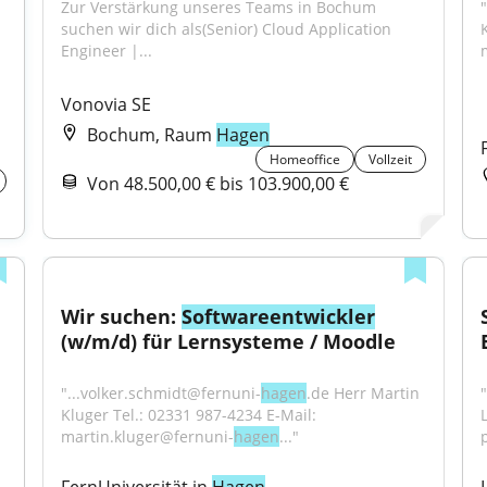
Zur Verstärkung unseres Teams in Bochum 
suchen wir dich als(Senior) Cloud Application 
Engineer |...
Vonovia SE
Bochum, Raum
Hagen
Homeoffice
Vollzeit
Von 48.500,00 € bis 103.900,00 €
Wir suchen: 
Softwareentwickler
(w/m/d) für Lernsysteme / Moodle
 
"...volker.schmidt@fernuni-
hagen
.de Herr Martin 
"
Kluger Tel.: 02331 987-4234 E-Mail: 
martin.kluger@fernuni-
hagen
..."
p