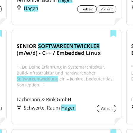
FernUniversität in 
Hagen
Hagen
Teilzeit
Vollzeit
SENIOR 
SOFTWAREENTWICKLER
(m/w/d) - C++ / Embedded Linux
"...Du Deine Erfahrung in Systemarchitektur, 
"
Build-Infrastruktur und hardwarenaher 
Softwareentwicklung
 ein – konkret bedeutet das: 
Konzeption..."
Lachmann & Rink GmbH
Schwerte, Raum
Hagen
Vollzeit