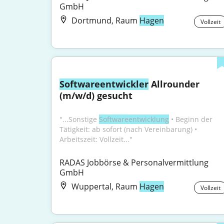
GmbH
Dortmund, Raum
Hagen
Vollzeit
Softwareentwickler
 Allrounder 
(m/w/d) gesucht
"...Sonstige 
Softwareentwicklung
 • Beginn der 
Tätigkeit: ab sofort (nach Vereinbarung) • 
Arbeitszeit: Vollzeit..."
RADAS Jobbörse & Personalvermittlung 
GmbH
Wuppertal, Raum
Hagen
Vollzeit