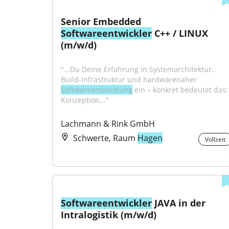
Senior Embedded 
Softwareentwickler
 C++ / LINUX 
(m/w/d)
"...Du Deine Erfahrung in Systemarchitektur, 
Build-Infrastruktur und hardwarenaher 
Softwareentwicklung
 ein – konkret bedeutet das: 
Konzeption..."
Lachmann & Rink GmbH
Schwerte, Raum
Hagen
Vollzeit
Softwareentwickler
 JAVA in der 
Intralogistik (m/w/d)