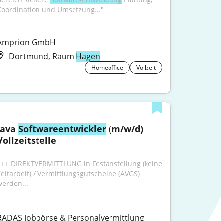
Koordination und Umsetzung..."
Amprion GmbH
Dortmund, Raum
Hagen
Homeoffice
Vollzeit
Java 
Softwareentwickler
 (m/w/d) 
Vollzeitstelle
+++ DIREKTVERMITTLUNG in Festanstellung (keine 
Zeitarbeit) / Vermittlungsgutscheine (AVGS) 
werden...
RADAS Jobbörse & Personalvermittlung 