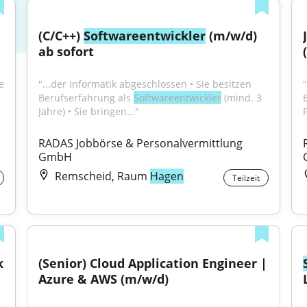
(C/C++) 
Softwareentwickler
 (m/w/d) 
ab sofort
 
"...der Informatik abgeschlossen • Sie besitzen 
"
Berufserfahrung als 
Softwareentwickler
 (mind. 3 
Jahre) • Sie bringen..."
RADAS Jobbörse & Personalvermittlung 
GmbH
Remscheid, Raum
Hagen
Teilzeit
 
(Senior) Cloud Application Engineer | 
Azure & AWS (m/w/d)