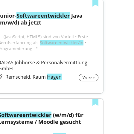
Junior-
Softwareentwickler
 Java 
(m/w/d) ab jetzt
...(JavaScript, HTML5) sind von Vorteil • Erste 
Berufserfahrung als 
Softwareentwickler/in
 • 
Programmierung..."
RADAS Jobbörse & Personalvermittlung 
GmbH
Remscheid, Raum
Hagen
Vollzeit
Softwareentwickler
 (w/m/d) für 
Lernsysteme / Moodle gesucht