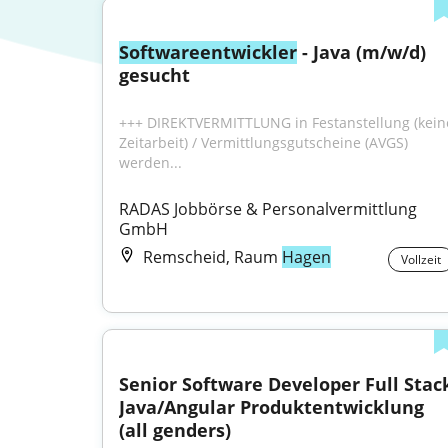
Softwareentwickler
 - Java (m/w/d) 
gesucht
+++ DIREKTVERMITTLUNG in Festanstellung (keine
Zeitarbeit) / Vermittlungsgutscheine (AVGS) 
werden...
RADAS Jobbörse & Personalvermittlung 
GmbH
Remscheid, Raum
Hagen
Vollzeit
Senior Software Developer Full Stack
Java/Angular Produktentwicklung 
(all genders)