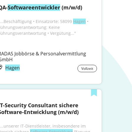
QA-
Softwareentwickler
 (m/w/d)
"...Beschäftigung • Einsatzorte: 58099 
Hagen
 • 
Führungsverantwortung: Keine 
Führungsverantwortung • Vergütung..."
RADAS Jobbörse & Personalvermittlung 
GmbH
Hagen
Vollzeit
IT-Security Consultant sichere 
Software-Entwicklung (m/w/d)
"...unserer IT-Dienstleister, insbesondere im 
Bereich sichere 
Software-Entwicklung
 Planung, 