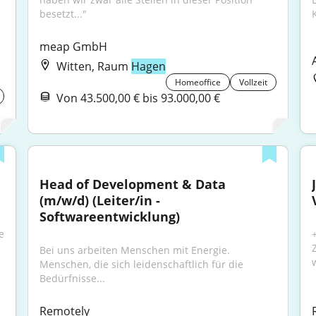
besetzt..."
meap GmbH
Witten, Raum
Hagen
Homeoffice
Vollzeit
Von 43.500,00 € bis 93.000,00 €
Head of Development & Data 
(m/w/d) (Leiter/in - 
Softwareentwicklung)
 
Bei uns arbeiten Menschen mit Energie. 
Menschen, die sich leidenschaftlich für die 
Bedürfnisse...
Remotely