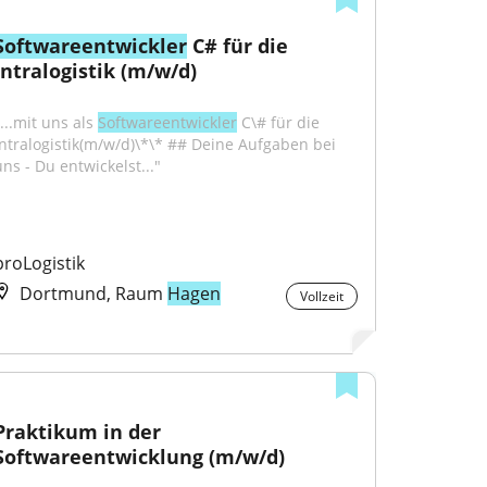
Softwareentwickler
 C# für die 
Intralogistik (m/w/d)
...mit uns als 
Softwareentwickler
 C\# für die 
Intralogistik(m/w/d)\*\* ## Deine Aufgaben bei 
uns - Du entwickelst..."
proLogistik
Dortmund, Raum
Hagen
Vollzeit
Praktikum in der 
Softwareentwicklung (m/w/d)