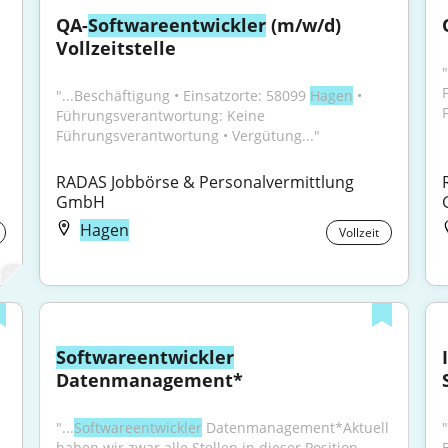
QA-
Softwareentwickler
 (m/w/d) 
Vollzeitstelle
"...Beschäftigung • Einsatzorte: 58099 
Hagen
 • 
Führungsverantwortung: Keine 
Führungsverantwortung • Vergütung..."
RADAS Jobbörse & Personalvermittlung 
GmbH
Hagen
Vollzeit
Softwareentwickler
Datenmanagement*
"...
Softwareentwickler
 Datenmanagement*Aktuell 
haben wir zwar alle Stellen in dieser Position 