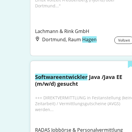
Dortmund..."
Lachmann & Rink GmbH
Dortmund, Raum
Hagen
Vollzeit
Softwareentwickler
 Java /Java EE 
(m/w/d) gesucht
+++ DIREKTVERMITTLUNG in Festanstellung (keine
Zeitarbeit) / Vermittlungsgutscheine (AVGS) 
werden...
RADAS Jobbörse & Personalvermittlung 