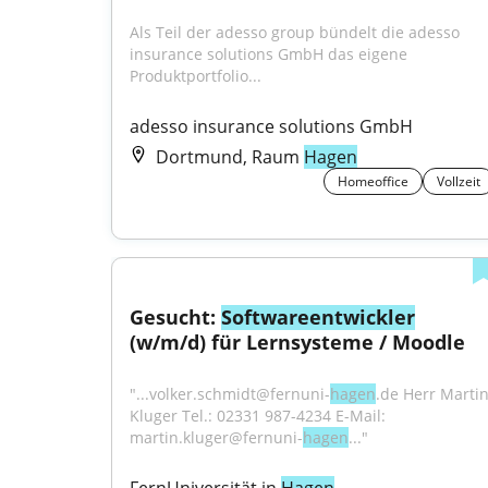
Als Teil der adesso group bündelt die adesso 
insurance solutions GmbH das eigene 
Produktportfolio...
adesso insurance solutions GmbH
Dortmund, Raum
Hagen
Homeoffice
Vollzeit
Gesucht: 
Softwareentwickler
(w/m/d) für Lernsysteme / Moodle
"...volker.schmidt@fernuni-
hagen
.de Herr Martin
Kluger Tel.: 02331 987-4234 E-Mail: 
martin.kluger@fernuni-
hagen
..."