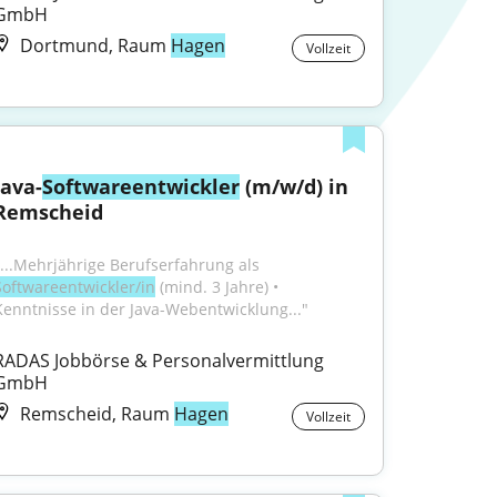
GmbH
Dortmund, Raum
Hagen
Vollzeit
Java-
Softwareentwickler
 (m/w/d) in 
Remscheid
"...Mehrjährige Berufserfahrung als 
Softwareentwickler/in
 (mind. 3 Jahre) • 
Kenntnisse in der Java-Webentwicklung..."
RADAS Jobbörse & Personalvermittlung 
GmbH
Remscheid, Raum
Hagen
Vollzeit