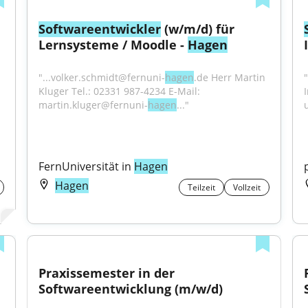
Softwareentwickler
 (w/m/d) für 
Lernsysteme / Moodle - 
Hagen
"...volker.schmidt@fernuni-
hagen
.de Herr Martin 
"
Kluger Tel.: 02331 987-4234 E-Mail: 
martin.kluger@fernuni-
hagen
..."
FernUniversität in 
Hagen
Hagen
Teilzeit
Vollzeit
Praxissemester in der 
Softwareentwicklung (m/w/d)