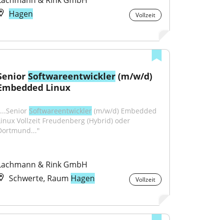
Lachmann & Rink GmbH
Hagen
Vollzeit
Senior 
Softwareentwickler
 (m/w/d) 
Embedded Linux
...Senior 
Softwareentwickler
 (m/w/d) Embedded 
Linux Vollzeit Freudenberg (Hybrid) oder 
Dortmund..."
Lachmann & Rink GmbH
Schwerte, Raum
Hagen
Vollzeit