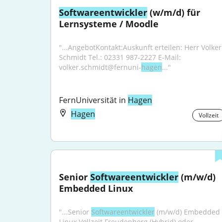
Softwareentwickler
 (w/m/d) für 
Lernsysteme / Moodle
"...AngebotKontakt:Auskunft erteilen: Herr Volker 
Schmidt Tel.: 02331 987-2227 E-Mail: 
volker.schmidt@fernuni-
hagen
..."
FernUniversität in 
Hagen
Hagen
Vollzeit
Senior 
Softwareentwickler
 (m/w/d) 
Embedded Linux
"...Senior 
Softwareentwickler
 (m/w/d) Embedded 
Linux Vollzeit Freudenberg (Hybrid) oder 