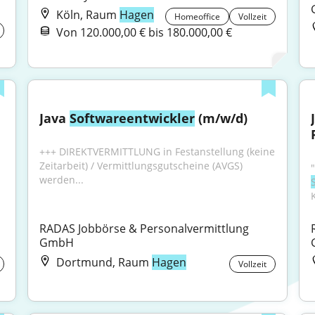
Köln, Raum
Hagen
Homeoffice
Vollzeit
Von 120.000,00 € bis 180.000,00 €
Java 
Softwareentwickler
 (m/w/d)
+++ DIREKTVERMITTLUNG in Festanstellung (keine 
Zeitarbeit) / Vermittlungsgutscheine (AVGS) 
werden...
RADAS Jobbörse & Personalvermittlung 
GmbH
Dortmund, Raum
Hagen
Vollzeit