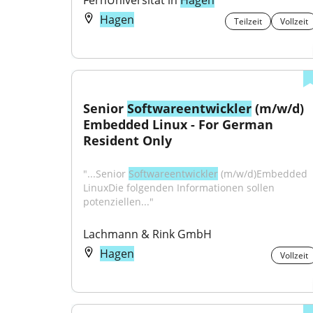
FernUniversität in 
Hagen
Hagen
Teilzeit
Vollzeit
Senior 
Softwareentwickler
 (m/w/d) 
Embedded Linux - For German 
Resident Only
"...Senior 
Softwareentwickler
 (m/w/d)Embedded 
LinuxDie folgenden Informationen sollen 
potenziellen..."
Lachmann & Rink GmbH
Hagen
Vollzeit