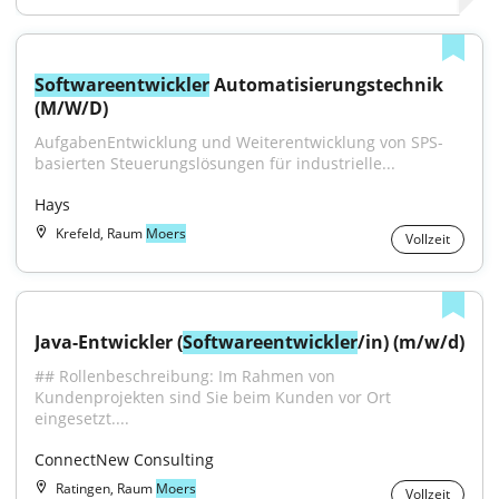
Softwareentwickler
 Automatisierungstechnik 
(M/W/D)
AufgabenEntwicklung und Weiterentwicklung von SPS-
basierten Steuerungslösungen für industrielle...
Hays
Krefeld, Raum
Moers
Vollzeit
Java-Entwickler (
Softwareentwickler
/in) (m/w/d)
## Rollenbeschreibung: Im Rahmen von 
Kundenprojekten sind Sie beim Kunden vor Ort 
eingesetzt....
ConnectNew Consulting
Ratingen, Raum
Moers
Vollzeit