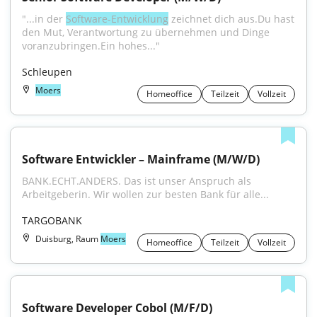
"...in der 
Software-Entwicklung
 zeichnet dich aus.Du hast 
den Mut, Verantwortung zu übernehmen und Dinge 
voranzubringen.Ein hohes..."
Schleupen
Moers
Homeoffice
Teilzeit
Vollzeit
Software Entwickler – Mainframe (M/W/D)
BANK.ECHT.ANDERS. Das ist unser Anspruch als 
Arbeitgeberin. Wir wollen zur besten Bank für alle...
TARGOBANK
Duisburg, Raum
Moers
Homeoffice
Teilzeit
Vollzeit
Software Developer Cobol (M/F/D)