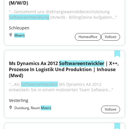
(M/W/D)
"...Gestaltemit uns dieEnergiewendeBereichsleitung 
Softwareentwicklung
 (m/w/d) - BillingDeine Aufgaben..."
Schleupen
Moers
Homeoffice
Vollzeit
Ms Dynamics Ax 2012 
Softwareentwickler
 | X++, 
Prozesse In Logistik Und Produktion | Inhouse 
(Mwd)
"...Als 
Softwareentwickler
 MS Dynamics AX 2012 
entwickeln Sie in einem motivierten Team Software..."
Vesterling
Duisburg, Raum
Moers
Vollzeit