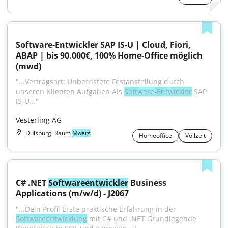
Software-Entwickler SAP IS-U | Cloud, Fiori, 
ABAP | bis 90.000€, 100% Home-Office möglich 
(mwd)
"...Vertragsart: Unbefristete Festanstellung durch 
unseren Klienten Aufgaben Als 
Software-Entwickler
 SAP 
IS-U..."
Vesterling AG
Duisburg, Raum
Moers
Homeoffice
Vollzeit
C# .NET 
Softwareentwickler
 Business 
Applications (m/w/d) - J2067
"...Dein Profil Erste praktische Erfahrung in der 
Softwareentwicklung
 mit C# und .NET Grundlegende 