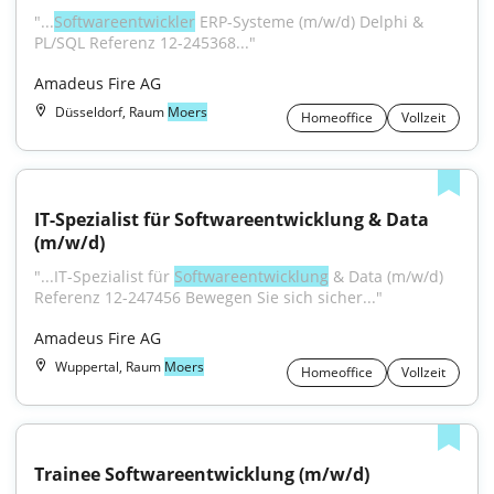
"...
Softwareentwickler
 ERP-Systeme (m/w/d) Delphi & 
PL/SQL Referenz 12-245368..."
Amadeus Fire AG
Düsseldorf, Raum
Moers
Homeoffice
Vollzeit
IT-Spezialist für Softwareentwicklung & Data 
(m/w/d)
"...IT-Spezialist für 
Softwareentwicklung
 & Data (m/w/d) 
Referenz 12-247456 Bewegen Sie sich sicher..."
Amadeus Fire AG
Wuppertal, Raum
Moers
Homeoffice
Vollzeit
Trainee Softwareentwicklung (m/w/d)