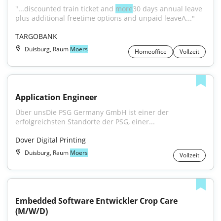
"...discounted train ticket and 
more
30 days annual leave 
plus additional freetime options and unpaid leaveA..."
TARGOBANK
Duisburg, Raum
Moers
Homeoffice
Vollzeit
Application Engineer
Über unsDie PSG Germany GmbH ist einer der 
erfolgreichsten Standorte der PSG, einer...
Dover Digital Printing
Duisburg, Raum
Moers
Vollzeit
Embedded Software Entwickler Crop Care 
(M/W/D)