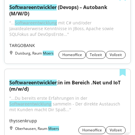
Softwareentwickler
 (Devops) – Autobank 
(M/W/D)
"...
Softwareentwicklung
 mit C# und/oder 
JavaIdealerweise Kenntnisse in JBoss, Apache sowie 
SQLFokus auf DevOpsErste..."
TARGOBANK
Duisburg, Raum
Moers
Homeoffice
Teilzeit
Vollzeit
Softwareentwickler
:in im Bereich .Net und IoT 
(m/w/d)
"...Du bereits erste Erfahrungen in der 
Softwareentwicklung
 sammeln - Der direkte Austausch 
mit Kunden macht Dir Spaß..."
thyssenkrupp
Oberhausen, Raum
Moers
Homeoffice
Vollzeit