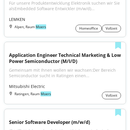
Für unsere Produktentwicklung Elektronik suchen wir Sie 
alsEmbedded Software Entwickler (m/w/d)...
LEMKEN
Alpen, Raum
Moers
Homeoffice
Vollzeit
Application Engineer Technical Marketing & Low 
Power Semiconductor (M/I/D)
Gemeinsam mit Ihnen wollen wir wachsen:Der Bereich 
Semiconductor sucht in Ratingen einen...
Mitsubishi Electric
Ratingen, Raum
Moers
Vollzeit
Senior Software Developer (m/w/d)