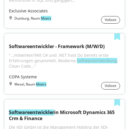
Kenntnisse in SQL und gängigen..."
Exclusive Associates
Duisburg, Raum
Moers
Vollzeit
Software­entwickler - Framework (M/W/D)
"...mitwirken?Mit C# und .NET hast Du bereits erste 
Erfahrungen gesammelt. Moderne 
Softwareentwicklung
, 
Clean Code..."
COPA Systeme
Wesel, Raum
Moers
Vollzeit
Softwareentwickler
in Microsoft Dynamics 365 
Crm & Finance
Die VDI GmbH ist die Management Holding der VDI-