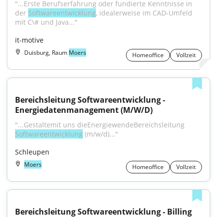
"...Erste Berufserfahrung oder fundierte Kenntnisse in 
der 
Softwareentwicklung
, idealerweise im CAD-Umfeld 
mit C\# und Java..."
it-motive
Duisburg, Raum
Moers
Homeoffice
Vollzeit
Bereichsleitung Softwareentwicklung - 
Energiedatenmanagement (M/W/D)
"...Gestaltemit uns dieEnergiewendeBereichsleitung 
Softwareentwicklung
 (m/w/d)..."
Schleupen
Moers
Homeoffice
Vollzeit
Bereichsleitung Softwareentwicklung - Billing 