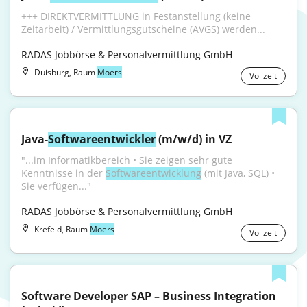
+++ DIREKTVERMITTLUNG in Festanstellung (keine 
Zeitarbeit) / Vermittlungsgutscheine (AVGS) werden...
RADAS Jobbörse & Personalvermittlung GmbH
Duisburg, Raum
Moers
Vollzeit
Java-
Softwareentwickler
 (m/w/d) in VZ
"...im Informatikbereich • Sie zeigen sehr gute 
Kenntnisse in der 
Softwareentwicklung
 (mit Java, SQL) • 
Sie verfügen..."
RADAS Jobbörse & Personalvermittlung GmbH
Krefeld, Raum
Moers
Vollzeit
Software Developer SAP – Business Integration 