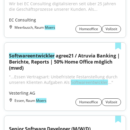
Wir bei EC Consulting digitalisieren seit über 25 Jahren 
die Geschäftsprozesse unserer Kunden. Als...
EC Consulting
Meerbusch, Raum
Moers
Homeoffice
Vollzeit
Softwareentwickler
 agree21 / Atruvia Banking | 
Berichte, Reports | 50% Home Office möglich 
(mwd)
"...Essen Vertragsart: Unbefristete Festanstellung durch 
unseren Klienten Aufgaben Als 
Softwareentwickler
..."
Vesterling AG
Essen, Raum
Moers
Homeoffice
Vollzeit
Senior Software Developer (M/W/D)