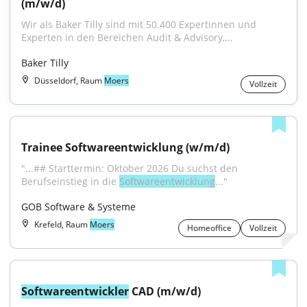
(m/w/d)
Wir als Baker Tilly sind mit 50.400 Expertinnen und 
Experten in den Bereichen Audit & Advisory,...
Baker Tilly
Düsseldorf, Raum
Moers
Vollzeit
Trainee Softwareentwicklung (w/m/d)
"...## Starttermin: Oktober 2026 Du suchst den 
Berufseinstieg in die 
Softwareentwicklung
..."
GOB Software & Systeme
Krefeld, Raum
Moers
Homeoffice
Vollzeit
Softwareentwickler
 CAD (m/w/d)