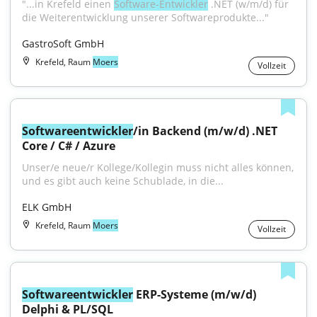
"...in Krefeld einen 
Software-Entwickler
 .NET (w/m/d) für 
die Weiterentwicklung unserer Softwareprodukte..."
GastroSoft GmbH
Krefeld, Raum
Moers
Vollzeit
Softwareentwickler
/in Backend (m/w/d) .NET 
Core / C# / Azure
Unser/e neue/r Kollege/Kollegin muss nicht alles können, 
und es gibt auch keine Schublade, in die...
ELK GmbH
Krefeld, Raum
Moers
Vollzeit
Softwareentwickler
 ERP-Systeme (m/w/d) 
Delphi & PL/SQL