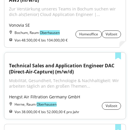
AWS (m/w/d)
Zur Verstärkung unseres Teams in Bochum suchen wir 
dich als(Senior) Cloud Application Engineer |...
Vonovia SE
Bochum, Raum
Oberhausen
Homeoffice
Vollzeit
Von 48.500,00 € bis 104.000,00 €
Technical Sales and Application Engineer DAC 
(Direct-Air-Capture) (m/w/d)
Mobilität, Gesundheit, Technologie & Nachhaltigkeit: Wir 
arbeiten täglich an den großen Themen...
Hengst Air Filtration Germany GmbH
Herne, Raum
Oberhausen
Vollzeit
Von 38.000,00 € bis 52.000,00 € pro Jahr