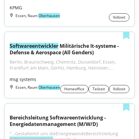
KPMG
Essen, Raum
Oberhausen
Vollzeit
Softwareentwickler
 Militärische It‑systeme - 
Defense & Aerospace (All Genders)
Berlin, Braunschweig, Chemnitz, Düsseldorf, Essen, 
Frankfurt am Main, Görlitz, Hamburg, Hannover,...
msg systems
Essen, Raum
Oberhausen
Homeoffice
Teilzeit
Vollzeit
Bereichsleitung Softwareentwicklung - 
Energiedatenmanagement (M/W/D)
"...Gestaltemit uns dieEnergiewendeBereichsleitung 