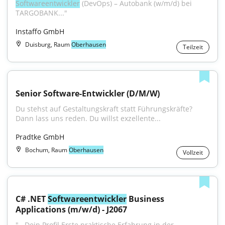
Softwareentwickler
 (DevOps) – Autobank (w/m/d) bei 
TARGOBANK..."
Instaffo GmbH
Duisburg, Raum
Oberhausen
Teilzeit
Senior Software-Entwickler (D/M/W)
Du stehst auf Gestaltungskraft statt Führungskräfte? 
Dann lass uns reden. Du willst exzellente...
Pradtke GmbH
Bochum, Raum
Oberhausen
Vollzeit
C# .NET 
Softwareentwickler
 Business 
Applications (m/w/d) - J2067
"...Dein Profil Erste praktische Erfahrung in der 