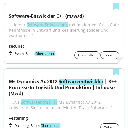
Software-Entwickler C++ (m/w/d)
"...in der 
Software-Entwicklung
 mit modernem C++ - Gute 
Kenntnisse in Entwurf und Realisierung solider und 
wartbarer..."
secunet
Essen, Raum
Oberhausen
Homeoffice
Teilzeit
Ms Dynamics Ax 2012 
Softwareentwickler
 | X++, 
Prozesse In Logistik Und Produktion | Inhouse 
(Mwd)
"...Als 
Softwareentwickler
 MS Dynamics AX 2012 
entwickeln Sie in einem motivierten Team Software..."
Vesterling
Duisburg, Raum
Oberhausen
Vollzeit