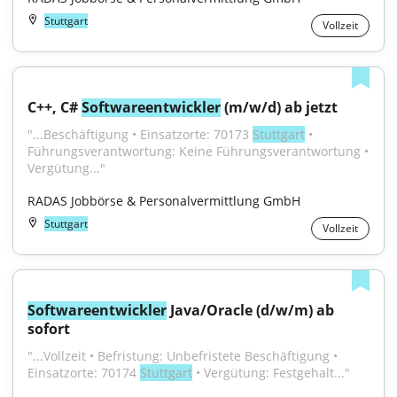
Stuttgart
Vollzeit
C++, C# 
Softwareentwickler
 (m/w/d) ab jetzt
"...Beschäftigung • Einsatzorte: 70173 
Stuttgart
 • 
Führungsverantwortung: Keine Führungsverantwortung • 
Vergütung..."
RADAS Jobbörse & Personalvermittlung GmbH
Stuttgart
Vollzeit
Softwareentwickler
 Java/Oracle (d/w/m) ab 
sofort
"...Vollzeit • Befristung: Unbefristete Beschäftigung • 
Einsatzorte: 70174 
Stuttgart
 • Vergütung: Festgehalt..."