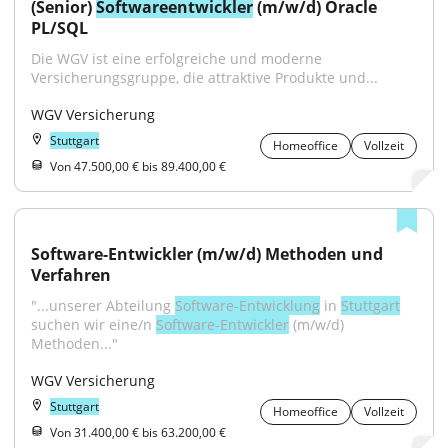
(Senior) 
Softwareentwickler
 (m/w/d) Oracle 
PL/SQL
Die WGV ist eine erfolgreiche und moderne 
Versicherungsgruppe, die attraktive Produkte und...
WGV Versicherung
Stuttgart
Homeoffice
Vollzeit
Von 47.500,00 € bis 89.400,00 €
Software-Entwickler (m/w/d) Methoden und 
Verfahren
"...unserer Abteilung 
Software-Entwicklung
 in 
Stuttgart
suchen wir eine/n 
Software-Entwickler
 (m/w/d) 
Methoden..."
WGV Versicherung
Stuttgart
Homeoffice
Vollzeit
Von 31.400,00 € bis 63.200,00 €