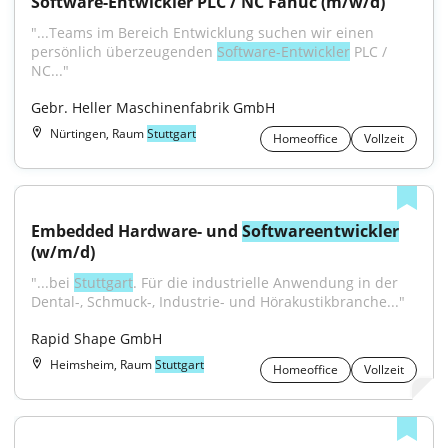
Software-Entwickler PLC / NC Fanuc (m/w/d)
"...Teams im Bereich Entwicklung suchen wir einen 
persönlich überzeugenden 
Software-Entwickler
 PLC / 
NC..."
Gebr. Heller Maschinenfabrik GmbH
Nürtingen, Raum
Stuttgart
Homeoffice
Vollzeit
Embedded Hardware- und 
Softwareentwickler
(w/m/d)
"...bei 
Stuttgart
. Für die industrielle Anwendung in der 
Dental-, Schmuck-, Industrie- und Hörakustikbranche..."
Rapid Shape GmbH
Heimsheim, Raum
Stuttgart
Homeoffice
Vollzeit