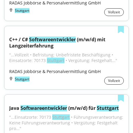
RADAS Jobbörse & Personalvermittlung GmbH
Stuttgart
Vollzeit
C++ / C# 
Softwareentwickler
 (m/w/d) mit 
Langzeiterfahrung
"...Vollzeit • Befristung: Unbefristete Beschäftigung • 
Einsatzorte: 70173 
Stuttgart
 • Vergütung: Festgehalt..."
RADAS Jobbörse & Personalvermittlung GmbH
Stuttgart
Vollzeit
Java 
Softwareentwickler
 (m/w/d) für 
Stuttgart
"...Einsatzorte: 70173 
Stuttgart
 • Führungsverantwortung: 
Keine Führungsverantwortung • Vergütung: Festgehalt 
pro..."