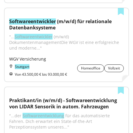
Softwareentwickler
 (m/w/d) für relationale 
Datenbanksysteme
"...
Softwareentwickler
 (m/w/d) 
DokumentenmanagementDie WGV ist eine erfolgreiche 
und moderne..."
WGV Versicherung
Stuttgart
Homeoffice
Vollzeit
Von 43.500,00 € bis 93.000,00 €
Praktikant/in (w/m/d) - Softwareentwicklung 
von LIDAR Sensorik in autom. Fahrzeugen
"...der 
Softwareentwicklung
 für das automatisierte 
Fahren. Dich erwartet ein State-of-the-Art 
Perzeptionssystem unseres..."