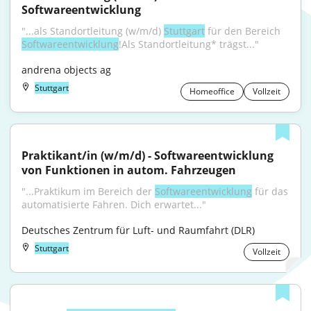
Softwareentwicklung
"...als Standortleitung (w/m/d) 
Stuttgart
 für den Bereich 
Softwareentwicklung
!Als Standortleitung* trägst..."
andrena objects ag
Stuttgart
Homeoffice
Vollzeit
Praktikant/in (w/m/d) - Softwareentwicklung 
von Funktionen in autom. Fahrzeugen
"...Praktikum im Bereich der 
Softwareentwicklung
 für das 
automatisierte Fahren. Dich erwartet..."
Deutsches Zentrum für Luft- und Raumfahrt (DLR)
Stuttgart
Vollzeit