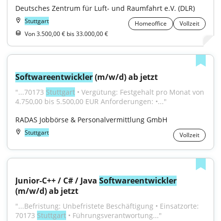
Deutsches Zentrum für Luft- und Raumfahrt e.V. (DLR)
Stuttgart
Homeoffice
Vollzeit
Von 3.500,00 € bis 33.000,00 €
Softwareentwickler
 (m/w/d) ab jetzt
"...70173 
Stuttgart
 • Vergütung: Festgehalt pro Monat von 
4.750,00 bis 5.500,00 EUR Anforderungen: •..."
RADAS Jobbörse & Personalvermittlung GmbH
Stuttgart
Vollzeit
Junior-C++ / C# / Java 
Softwareentwickler
(m/w/d) ab jetzt
"...Befristung: Unbefristete Beschäftigung • Einsatzorte: 
70173 
Stuttgart
 • Führungsverantwortung..."