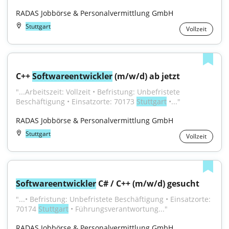
RADAS Jobbörse & Personalvermittlung GmbH
Stuttgart
Vollzeit
C++ 
Softwareentwickler
 (m/w/d) ab jetzt
"...Arbeitszeit: Vollzeit • Befristung: Unbefristete 
Beschäftigung • Einsatzorte: 70173 
Stuttgart
 •..."
RADAS Jobbörse & Personalvermittlung GmbH
Stuttgart
Vollzeit
Softwareentwickler
 C# / C++ (m/w/d) gesucht
"...• Befristung: Unbefristete Beschäftigung • Einsatzorte: 
70174 
Stuttgart
 • Führungsverantwortung..."
RADAS Jobbörse & Personalvermittlung GmbH