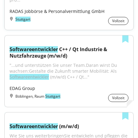
RADAS Jobbörse & Personalvermittlung GmbH
Stuttgart
Vollzeit
Softwareentwickler
 C++ / Qt Industrie & 
Nutzfahrzeuge (m/w/d)
"...und unterstützen Sie unser Team.Daran wirst Du 
wachsen:Gestalte die Zukunft smarter Mobilität: Als 
Softwareentwickler
 (m/w/d) C++ / Qt..."
EDAG Group
Böblingen, Raum
Stuttgart
Vollzeit
Softwareentwickler
 (m/w/d)
Wie Sie uns weiterbringenSie entwickeln und pflegen die 