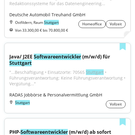
Redaktionssysteme für das Datenengineering...
Deutsche Automobil Treuhand GmbH
Ostfildern, Raum
Stuttgart
Homeoffice
Vollzeit
Von 33.300,00 € bis 70.800,00 €
Java/ J2EE 
Softwareentwickler
 (m/w/d) für 
Stuttgart
"...Beschäftigung • Einsatzorte: 70565 
Stuttgart
 • 
Führungsverantwortung: Keine Führungsverantwortung • 
Vergütung..."
RADAS Jobbörse & Personalvermittlung GmbH
Stuttgart
Vollzeit
PHP-
Softwareentwickler
 (m/w/d) ab sofort