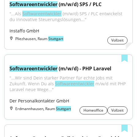
Softwareentwickler
 (m/w/d) SPS / PLC
"...Als 
Softwareentwickler
 (m/w/d) SPS / PLC entwickelst 
du innovative Steuerungslösungen..."
Instaffo GmbH
Pliezhausen, Raum
Stuttgart
Vollzeit
Softwareentwickler
 (m/w/d) - PHP Laravel
"...Wir sind Dein starker Partner für echte Jobs mit 
Zukunft. Wenn Du als 
Softwareentwickler
 m/w/d mit PHP 
Laravel neue Wege..."
Der Personalkontakter GmbH
Erdmannhausen, Raum
Stuttgart
Homeoffice
Vollzeit