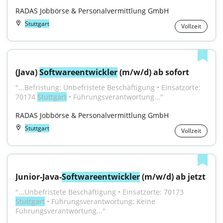
RADAS Jobbörse & Personalvermittlung GmbH
Stuttgart
Vollzeit
(Java) 
Softwareentwickler
 (m/w/d) ab sofort
"...Befristung: Unbefristete Beschäftigung • Einsatzorte: 
70174 
Stuttgart
 • Führungsverantwortung..."
RADAS Jobbörse & Personalvermittlung GmbH
Stuttgart
Vollzeit
Junior-Java-
Softwareentwickler
 (m/w/d) ab jetzt
"...Unbefristete Beschäftigung • Einsatzorte: 70173 
Stuttgart
 • Führungsverantwortung: Keine 
Führungsverantwortung..."