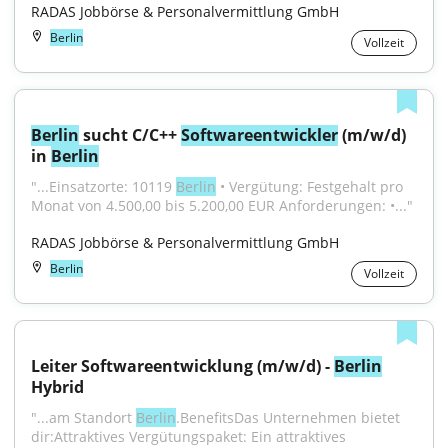
RADAS Jobbörse & Personalvermittlung GmbH
Berlin
Vollzeit
Berlin
 sucht C/C++ 
Softwareentwickler
 (m/w/d) 
in 
Berlin
"...Einsatzorte: 10119 
Berlin
 • Vergütung: Festgehalt pro 
Monat von 4.500,00 bis 5.200,00 EUR Anforderungen: •..."
RADAS Jobbörse & Personalvermittlung GmbH
Berlin
Vollzeit
Leiter Softwareentwicklung (m/w/d) - 
Berlin
Hybrid
"...am Standort 
Berlin
.BenefitsDas Unternehmen bietet 
dir:Attraktives Vergütungspaket: Ein attraktives 