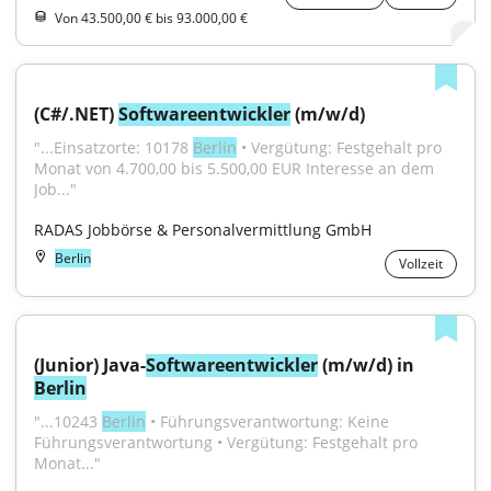
Von 43.500,00 € bis 93.000,00 €
(C#/.NET) 
Softwareentwickler
 (m/w/d)
"...Einsatzorte: 10178 
Berlin
 • Vergütung: Festgehalt pro 
Monat von 4.700,00 bis 5.500,00 EUR Interesse an dem 
Job..."
RADAS Jobbörse & Personalvermittlung GmbH
Berlin
Vollzeit
(Junior) Java-
Softwareentwickler
 (m/w/d) in 
Berlin
"...10243 
Berlin
 • Führungsverantwortung: Keine 
Führungsverantwortung • Vergütung: Festgehalt pro 
Monat..."