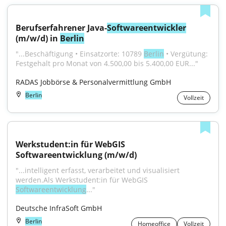
Berufserfahrener Java-
Softwareentwickler
(m/w/d) in 
Berlin
"...Beschäftigung • Einsatzorte: 10789 
Berlin
 • Vergütung: 
Festgehalt pro Monat von 4.500,00 bis 5.400,00 EUR..."
RADAS Jobbörse & Personalvermittlung GmbH
Berlin
Vollzeit
Werkstudent:in für WebGIS 
Softwareentwicklung (m/w/d)
"...intelligent erfasst, verarbeitet und visualisiert 
werden.Als Werkstudent:in für WebGIS 
Softwareentwicklung
..."
Deutsche InfraSoft GmbH
Berlin
Homeoffice
Vollzeit