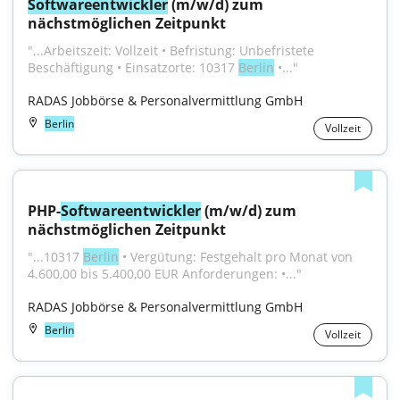
Softwareentwickler
 (m/w/d) zum 
nächstmöglichen Zeitpunkt
"...Arbeitszeit: Vollzeit • Befristung: Unbefristete 
Beschäftigung • Einsatzorte: 10317 
Berlin
 •..."
RADAS Jobbörse & Personalvermittlung GmbH
Berlin
Vollzeit
PHP-
Softwareentwickler
 (m/w/d) zum 
nächstmöglichen Zeitpunkt
"...10317 
Berlin
 • Vergütung: Festgehalt pro Monat von 
4.600,00 bis 5.400,00 EUR Anforderungen: •..."
RADAS Jobbörse & Personalvermittlung GmbH
Berlin
Vollzeit