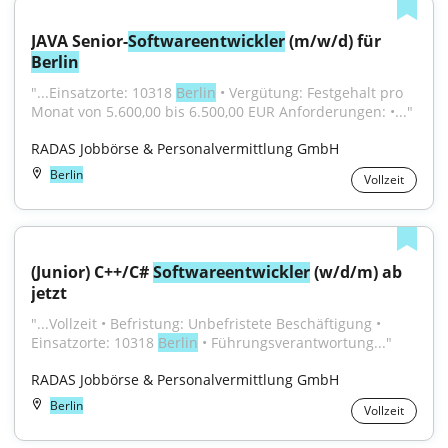
JAVA Senior-
Softwareentwickler
 (m/w/d) für 
Berlin
"...Einsatzorte: 10318 
Berlin
 • Vergütung: Festgehalt pro 
Monat von 5.600,00 bis 6.500,00 EUR Anforderungen: •..."
RADAS Jobbörse & Personalvermittlung GmbH
Berlin
Vollzeit
(Junior) C++/C# 
Softwareentwickler
 (w/d/m) ab 
jetzt
"...Vollzeit • Befristung: Unbefristete Beschäftigung • 
Einsatzorte: 10318 
Berlin
 • Führungsverantwortung..."
RADAS Jobbörse & Personalvermittlung GmbH
Berlin
Vollzeit