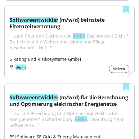
Softwareentwickler
 (m/w/d) befristete 
Elternzeitvertretung
"...und über den Dächern von 
Berlin
 Das erwartet Dich: * 
Du betreust die Weiterentwicklung und Pflege 
bestehender .Net..."
S Rating und Risikosysteme GmbH
Berlin
Vollzeit
Softwareentwickler
 (m/w/d) für die Berechnung 
und Optimierung elektrischer Energienetze
"...für die Berechnung und Optimierung elektrischer 
Energienetze * Aschaffenburg, 
Berlin
, Oldenburg * PSI 
Software SE..."
PSI Software SE Grid & Energy Management