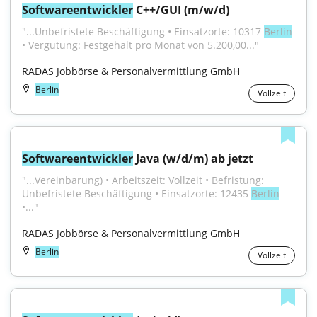
Softwareentwickler
 C++/GUI (m/w/d)
"...Unbefristete Beschäftigung • Einsatzorte: 10317 
Berlin
• Vergütung: Festgehalt pro Monat von 5.200,00..."
RADAS Jobbörse & Personalvermittlung GmbH
Berlin
Vollzeit
Softwareentwickler
 Java (w/d/m) ab jetzt
"...Vereinbarung) • Arbeitszeit: Vollzeit • Befristung: 
Unbefristete Beschäftigung • Einsatzorte: 12435 
Berlin
•..."
RADAS Jobbörse & Personalvermittlung GmbH
Berlin
Vollzeit