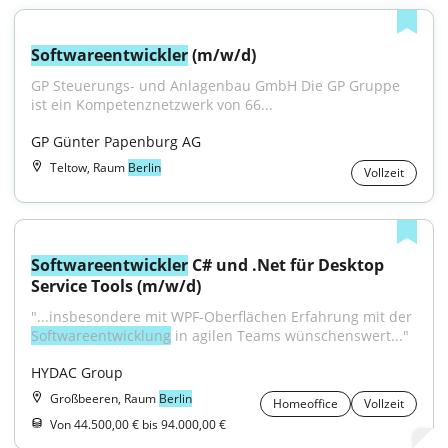
Softwareentwickler
 (m/w/d)
GP Steuerungs- und Anlagenbau GmbH Die GP Gruppe 
ist ein Kompetenznetzwerk von 66...
GP Günter Papenburg AG
Teltow, Raum
Berlin
Vollzeit
Softwareentwickler
 C# und .Net für Desktop 
Service Tools (m/w/d)
"...insbesondere mit WPF-Oberflächen Erfahrung mit der 
Softwareentwicklung
 in agilen Teams wünschenswert..."
HYDAC Group
Großbeeren, Raum
Berlin
Homeoffice
Vollzeit
Von 44.500,00 € bis 94.000,00 €