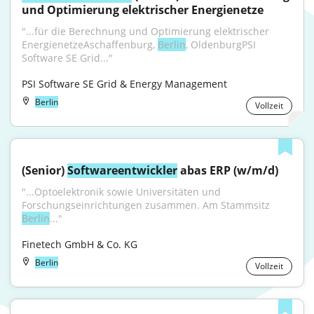
und Optimierung elektrischer Energienetze
"...für die Berechnung und Optimierung elektrischer 
EnergienetzeAschaffenburg, 
Berlin
, OldenburgPSI 
Software SE Grid..."
PSI Software SE Grid & Energy Management
Berlin
Vollzeit
(Senior) 
Softwareentwickler
 abas ERP (w/m/d)
"...Optoelektronik sowie Universitäten und 
Forschungseinrichtungen zusammen. Am Stammsitz 
Berlin
..."
Finetech GmbH & Co. KG
Berlin
Vollzeit