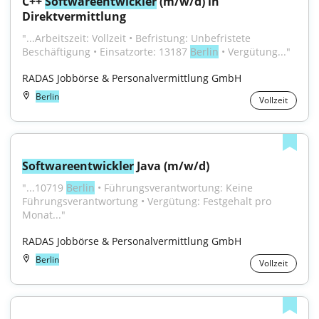
C++ 
Softwareentwickler
 (m/w/d) in 
Direktvermittlung
"...Arbeitszeit: Vollzeit • Befristung: Unbefristete 
Beschäftigung • Einsatzorte: 13187 
Berlin
 • Vergütung..."
RADAS Jobbörse & Personalvermittlung GmbH
Berlin
Vollzeit
Softwareentwickler
 Java (m/w/d)
"...10719 
Berlin
 • Führungsverantwortung: Keine 
Führungsverantwortung • Vergütung: Festgehalt pro 
Monat..."
RADAS Jobbörse & Personalvermittlung GmbH
Berlin
Vollzeit