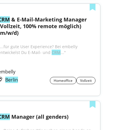
CRM
 & E-Mail-Marketing Manager 
(Vollzeit, 100% remote möglich) 
(m/w/d)
"...für gute User Experience? Bei embelly 
entwickelst Du E-Mail- und 
CRM
..."
embelly
Berlin
Homeoffice
Vollzeit
CRM
 Manager (all genders)