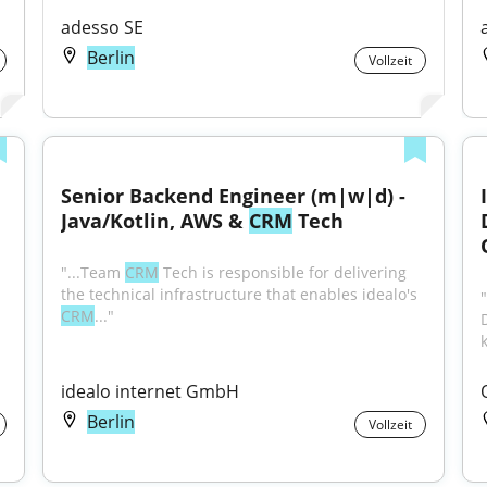
adesso SE
Berlin
Vollzeit
Senior Backend Engineer (m|w|d) - 
Java/Kotlin, AWS & 
CRM
 Tech
"...Team 
CRM
 Tech is responsible for delivering 
the technical infrastructure that enables idealo's 
CRM
..."
idealo internet GmbH
Berlin
Vollzeit