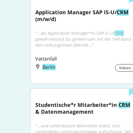
Application Manager SAP IS-U/
CRM
(m/w/d)
"...als Application Manager*in SAP IS-U/
CRM
gewährleistest Du gemeinsam mit der SAP-Basis 
den reibungslosen Betrieb..."
Vattenfall
Berlin
Vollzeit
Studentische*r Mitarbeiter*in 
CRM
& Datenmanagement
"...und unterstützen Menschen dabei, sich 
nachhaltige Lebensgrundlagen aufzubauen. Mit 