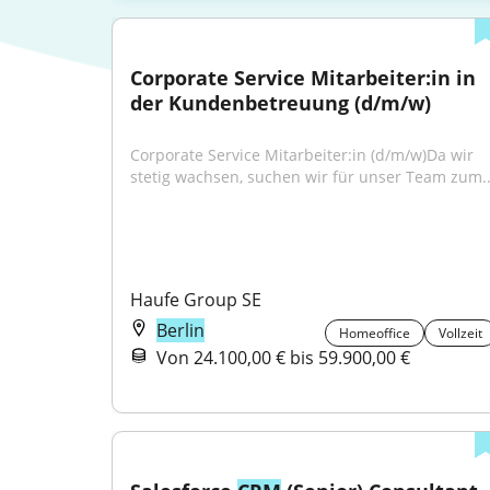
Corporate Service Mitarbeiter:in in 
der Kundenbetreuung (d/m/w)
Corporate Service Mitarbeiter:in (d/m/w)Da wir 
stetig wachsen, suchen wir für unser Team zum..
Haufe Group SE
Berlin
Homeoffice
Vollzeit
Von 24.100,00 € bis 59.900,00 €