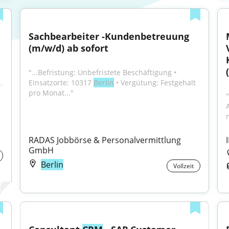
Sachbearbeiter -Kundenbetreuung 
(m/w/d) ab sofort
"...Befristung: Unbefristete Beschäftigung • 
.
Einsatzorte: 10317 
Berlin
 • Vergütung: Festgehalt 
pro Monat..."
"
RADAS Jobbörse & Personalvermittlung 
GmbH
Berlin
Vollzeit