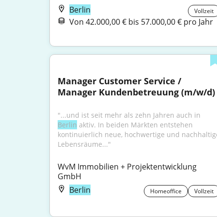
Berlin
Vollzeit
Von 42.000,00 € bis 57.000,00 € pro Jahr
Manager Customer Service / 
Manager Kundenbetreuung (m/w/d)
"...und ist seit mehr als zehn Jahren auch in 
Berlin
 aktiv. In beiden Märkten entstehen 
kontinuierlich neue, hochwertige und nachhaltige
Lebensräume..."
WvM Immobilien + Projektentwicklung 
GmbH
Berlin
Homeoffice
Vollzeit