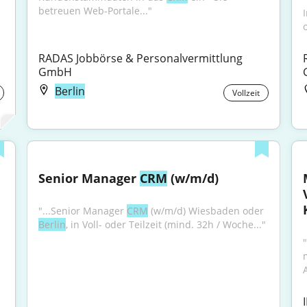
betreuen Web-Portale..."
RADAS Jobbörse & Personalvermittlung 
GmbH
Berlin
Vollzeit
Senior Manager 
CRM
 (w/m/d)
"...Senior Manager 
CRM
 (w/m/d) Wiesbaden oder 
Berlin
, in Voll- oder Teilzeit (mind. 32h / Woche..."
"