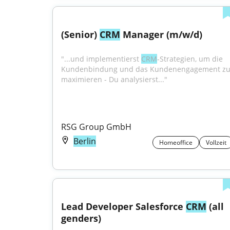
(Senior) 
CRM
 Manager (m/w/d)
"...und implementierst 
CRM
-Strategien, um die 
Kundenbindung und das Kundenengagement zu
maximieren - Du analysierst..."
RSG Group GmbH
Berlin
Homeoffice
Vollzeit
Lead Developer Salesforce 
CRM
 (all 
genders)