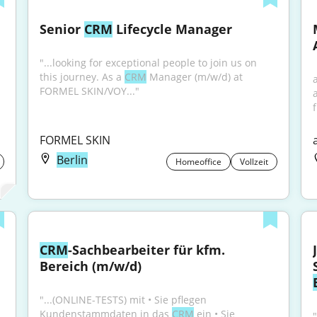
Senior 
CRM
 Lifecycle Manager
"...looking for exceptional people to join us on 
this journey. As a 
CRM
 Manager (m/w/d) at 
FORMEL SKIN/VOY..."
f
FORMEL SKIN
Berlin
Homeoffice
Vollzeit
CRM
-Sachbearbeiter für kfm. 
Bereich (m/w/d)
"...(ONLINE-TESTS) mit • Sie pflegen 
Kundenstammdaten in das 
CRM
 ein • Sie 
"