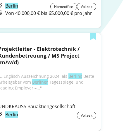
Berlin
Homeoffice
Vollzeit
Von 40.000,00 € bis 65.000,00 € pro Jahr
Projektleiter - Elektrotechnik / 
Kundenbetreuung / MS Project 
(m/w/d)
"...Englisch Auszeichnung 2024: als 
Berlins
 Beste 
Arbeitgeber vom 
Berliner
 Tagesspiegel und 
Leading Employer –..."
UNDKRAUSS Bauaktiengesellschaft
Berlin
Vollzeit