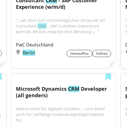
Consultant 
CRM
 - SAP Customer 
Experience (w/m/d)
"...wir dich zum nächstmöglichen Zeitpunkt als 
Consultant 
CRM
 - SAP Customer Experience 
l
(w/m/d). ## Das erwartet dich Beratung –..."
t
PwC Deutschland
Berlin
Homeoffice
Vollzeit
Microsoft Dynamics 
CRM
 Developer 
(all genders)
adesso steht für digitale Exzellenz – und damit 
auch für vielfältige Entwicklungsmöglichkeiten 
 
für...