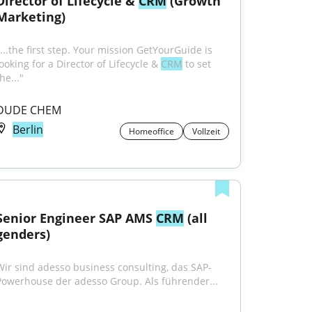
Director of Lifecycle & 
CRM
 (Growth 
Marketing)
"...the first step. Your mission GetYourGuide is 
ooking for a Director of Lifecycle & 
CRM
 to set 
he..."
DUDE CHEM
Berlin
Homeoffice
Vollzeit
Senior Engineer SAP AMS 
CRM
 (all 
genders)
Wir sind adesso business consulting, das SAP-
Powerhouse der adesso Group. Als führender...