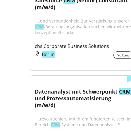
Salesforce 
CRM
 (Senior) Consultant 
(m/w/d)
"...und Verbundenheit. Zur Verstärkung unserer 
CRM
-Beratungsorganisation suchen wir mehrere 
konzeptionell starke..."
cbs Corporate Business Solutions
Berlin
Vollzeit
Datenanalyst mit Schwerpunkt 
CRM
und Prozessautomatisierung 
(m/w/d)
"...revolutioniert. Mit Ihrem fundierten Wissen im
Bereich 
CRM
-Systeme und Datenanalyse..."