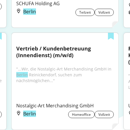
SCHUFA Holding AG
Berlin
Teilzeit
Vollzeit
Vertrieb / Kundenbetreuung 
(Innendienst) (m/w/d)
"...Wir, die Nostalgic-Art Merchandising GmbH in 
Berlin
 Reinickendorf, suchen zum 
 
nächstmöglichen..."
Nostalgic-Art Merchandising GmbH
Berlin
Homeoffice
Vollzeit