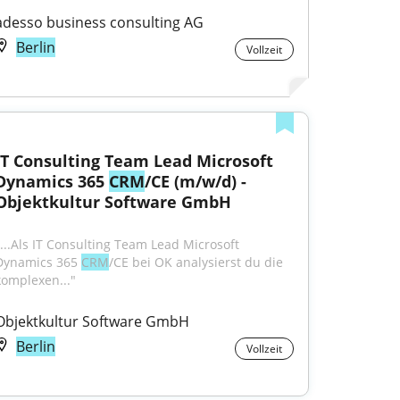
adesso business consulting AG
Berlin
Vollzeit
IT Consulting Team Lead Microsoft 
Dynamics 365 
CRM
/CE (m/w/d) - 
Objektkultur Software GmbH
"...Als IT Consulting Team Lead Microsoft 
Dynamics 365 
CRM
/CE bei OK analysierst du die 
komplexen..."
Objektkultur Software GmbH
Berlin
Vollzeit