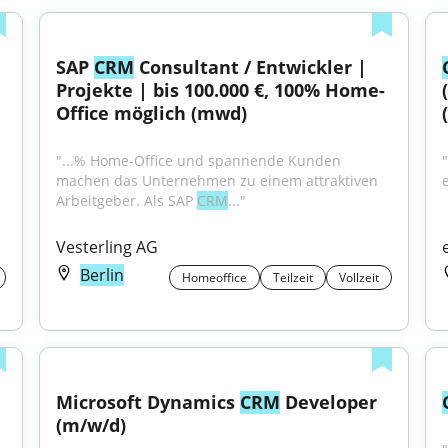
SAP 
CRM
 Consultant / Entwickler | 
Projekte | bis 100.000 €, 100% Home-
Office möglich (mwd)
 
"...% Home-Office und spannende Kunden 
machen das Unternehmen zu einem attraktiven 
Arbeitgeber. Als SAP 
CRM
..."
Vesterling AG
Berlin
Homeoffice
Teilzeit
Vollzeit
Microsoft Dynamics 
CRM
 Developer 
(m/w/d)