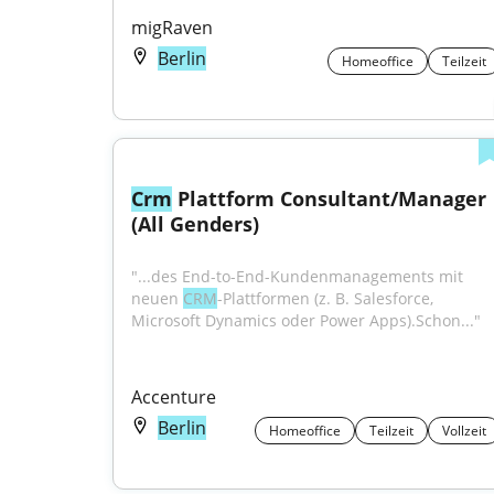
migRaven
Berlin
Homeoffice
Teilzeit
Crm
 Plattform Consultant/Manager 
(All Genders)
"...des End-to-End-Kundenmanagements mit 
neuen 
CRM
-Plattformen (z. B. Salesforce, 
Microsoft Dynamics oder Power Apps).Schon..."
Accenture
Berlin
Homeoffice
Teilzeit
Vollzeit