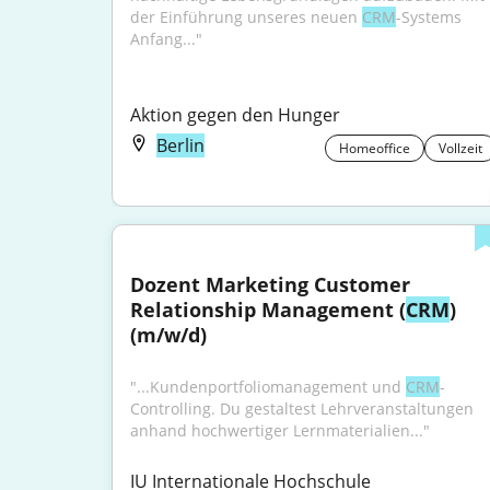
der Einführung unseres neuen 
CRM
-Systems 
Anfang..."
Aktion gegen den Hunger
Berlin
Homeoffice
Vollzeit
Dozent Marketing Customer 
Relationship Management (
CRM
) 
(m/w/d)
"...Kundenportfoliomanagement und 
CRM
-
Controlling. Du gestaltest Lehrveranstaltungen 
anhand hochwertiger Lernmaterialien..."
IU Internationale Hochschule