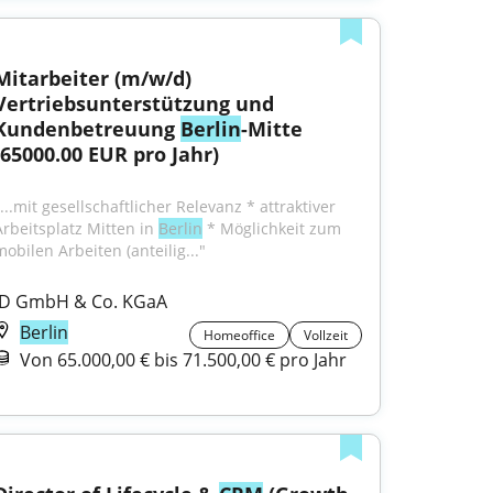
Mitarbeiter (m/w/d) 
Vertriebsunterstützung und 
Kundenbetreuung 
Berlin
-Mitte 
(65000.00 EUR pro Jahr)
...mit gesellschaftlicher Relevanz * attraktiver 
Arbeitsplatz Mitten in 
Berlin
 * Möglichkeit zum 
mobilen Arbeiten (anteilig..."
ID GmbH & Co. KGaA
Berlin
Homeoffice
Vollzeit
Von 65.000,00 € bis 71.500,00 € pro Jahr