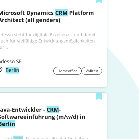
Microsoft Dynamics 
CRM
 Platform 
Architect (all genders)
adesso steht für digitale Exzellenz – und damit 
auch für vielfältige Entwicklungsmöglichkeiten 
ür...
adesso SE
Berlin
Homeoffice
Vollzeit
Java-Entwickler - 
CRM
-
Softwareeinführung (m/w/d) in 
Berlin
...und 
CRM
- Systeme Ihr Profil: • Sie haben 