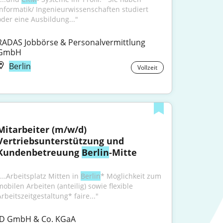
Informatik/ Ingenieurwissenschaften studiert 
oder eine Ausbildung..."
RADAS Jobbörse & Personalvermittlung 
GmbH
Berlin
Vollzeit
Mitarbeiter (m/w/d) 
Vertriebsunterstützung und 
Kundenbetreuung 
Berlin
-Mitte
...Arbeitsplatz Mitten in 
Berlin
* Möglichkeit zum 
mobilen Arbeiten (anteilig) sowie flexible 
Arbeitszeitgestaltung* faire..."
ID GmbH & Co. KGaA