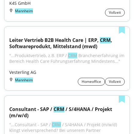
K4S GmbH
Mannheim
Vollzeit
Leiter Vertrieb B2B Health Care | ERP, 
CRM
, 
Softwareprodukt, Mittelstand (mwd)
"...Produktvertrieb, z.B. ERP / 
CRM
 Branchenerfahrung im 
Bereich Health Care Führungserfahrung Mindestens..."
Vesterling AG
Mannheim
Homeoffice
Vollzeit
Consultant - SAP / 
CRM
 / S/4HANA / Projekt 
(m/w/d)
"...Consultant - SAP / 
CRM
 / S/4HANA / Projekt (m/w/d) 
klingt vielversprechend? Bei unserem Partner 