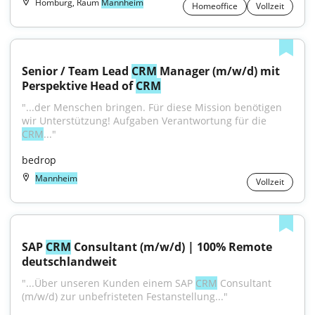
Homburg, Raum
Mannheim
Homeoffice
Vollzeit
Senior / Team Lead 
CRM
 Manager (m/w/d) mit 
Perspektive Head of 
CRM
"...der Menschen bringen. Für diese Mission benötigen 
wir Unterstützung! Aufgaben Verantwortung für die 
CRM
..."
bedrop
Mannheim
Vollzeit
SAP 
CRM
 Consultant (m/w/d) | 100% Remote 
deutschlandweit
"...Über unseren Kunden einem SAP 
CRM
 Consultant 
(m/w/d) zur unbefristeten Festanstellung..."