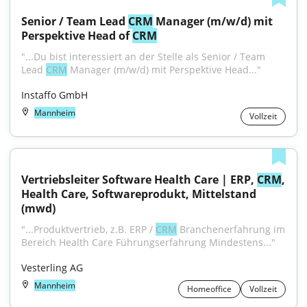
Senior / Team Lead 
CRM
 Manager (m/w/d) mit 
Perspektive Head of 
CRM
"...Du bist interessiert an der Stelle als Senior / Team 
Lead 
CRM
 Manager (m/w/d) mit Perspektive Head..."
Instaffo GmbH
Mannheim
Vollzeit
Vertriebsleiter Software Health Care | ERP, 
CRM
, 
Health Care, Softwareprodukt, Mittelstand 
(mwd)
"...Produktvertrieb, z.B. ERP / 
CRM
 Branchenerfahrung im 
Bereich Health Care Führungserfahrung Mindestens..."
Vesterling AG
Mannheim
Homeoffice
Vollzeit