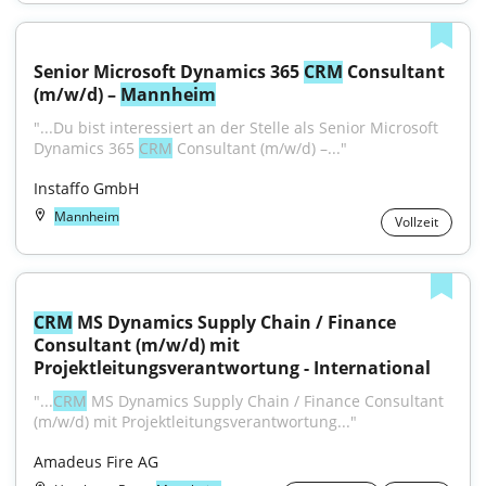
Senior Microsoft Dynamics 365 
CRM
 Consultant 
(m/w/d) – 
Mannheim
"...Du bist interessiert an der Stelle als Senior Microsoft 
Dynamics 365 
CRM
 Consultant (m/w/d) –..."
Instaffo GmbH
Mannheim
Vollzeit
CRM
 MS Dynamics Supply Chain / Finance 
Consultant (m/w/d) mit 
Projektleitungsverantwortung - International
"...
CRM
 MS Dynamics Supply Chain / Finance Consultant 
(m/w/d) mit Projektleitungsverantwortung..."
Amadeus Fire AG