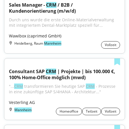
Sales Manager - 
CRM
 / B2B / 
Kundenorientierung (m/w/d)
Durch uns wurde die erste Online-Materialverwaltung 
mit integriertem Dental-Marktplatz speziell für...
Wawibox (caprimed GmbH)
Heidelberg, Raum
Mannheim
Vollzeit
Consultant SAP 
CRM
 | Projekte | bis 100.000 €, 
100% Home-Office möglich (mwd)
"...
CRM
 transformieren Sie heutige SAP 
CRM
 - Prozesse 
in eine zukünftige SAP S/4HANA - Architektur..."
Vesterling AG
Mannheim
Homeoffice
Teilzeit
Vollzeit