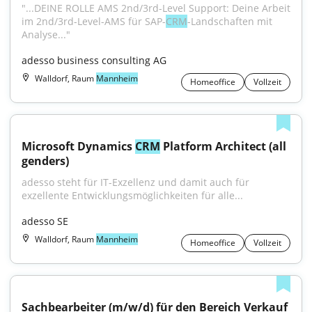
"...DEINE ROLLE AMS 2nd/3rd-Level Support: Deine Arbeit 
im 2nd/3rd-Level-AMS für SAP-
CRM
-Landschaften mit 
Analyse..."
adesso business consulting AG
Walldorf, Raum
Mannheim
Homeoffice
Vollzeit
Microsoft Dynamics 
CRM
 Platform Architect (all 
genders)
adesso steht für IT-Exzellenz und damit auch für 
exzellente Entwicklungsmöglichkeiten für alle...
adesso SE
Walldorf, Raum
Mannheim
Homeoffice
Vollzeit
Sachbearbeiter (m/w/d) für den Bereich Verkauf 