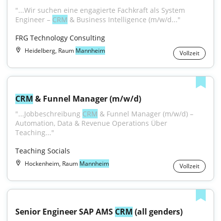
"...Wir suchen eine engagierte Fachkraft als System 
Engineer – 
CRM
 & Business Intelligence (m/w/d..."
FRG Technology Consulting
Heidelberg, Raum
Mannheim
Vollzeit
CRM
 & Funnel Manager (m/w/d)
"...Jobbeschreibung 
CRM
 & Funnel Manager (m/w/d) – 
Automation, Data & Revenue Operations Über 
Teaching..."
Teaching Socials
Hockenheim, Raum
Mannheim
Vollzeit
Senior Engineer SAP AMS 
CRM
 (all genders)