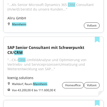
"...Als Senior Microsoft Dynamics 365 
CRM
 Consultant 
(m/w/d) berätst du unsere Kunden..."
Aliru GmbH
Mannheim
Vollzeit
SAP Senior Consultant mit Schwerpunkt 
CX/
CRM
"...CX-/
CRM
-UmfeldAnalyse und Optimierung von 
Vertriebs- und ServiceprozessenUmsetzung und 
Weiterentwicklung von SAP..."
koenig.solutions
Walldorf, Raum
Mannheim
Homeoffice
Vollzeit
Von 43.200,00 € bis 111.600,00 €