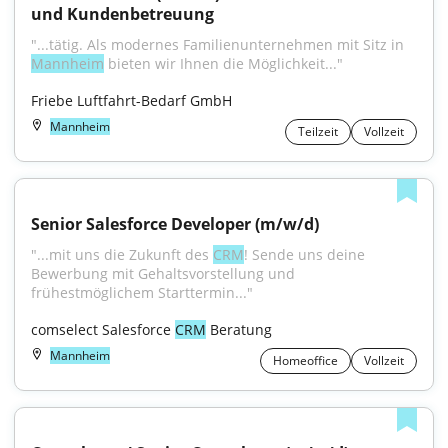
und Kundenbetreuung
"...tätig. Als modernes Familienunternehmen mit Sitz in 
Mannheim
 bieten wir Ihnen die Möglichkeit..."
Friebe Luftfahrt-Bedarf GmbH
Mannheim
Teilzeit
Vollzeit
Senior Salesforce Developer (m/w/d)
"...mit uns die Zukunft des 
CRM
! Sende uns deine 
Bewerbung mit Gehaltsvorstellung und 
frühestmöglichem Starttermin..."
comselect Salesforce 
CRM
 Beratung
Mannheim
Homeoffice
Vollzeit