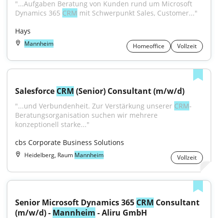
"...Aufgaben Beratung von Kunden rund um Microsoft 
Dynamics 365 
CRM
 mit Schwerpunkt Sales, Customer..."
Hays
Mannheim
Homeoffice
Vollzeit
Salesforce 
CRM
 (Senior) Consultant (m/w/d)
"...und Verbundenheit. Zur Verstärkung unserer 
CRM
-
Beratungsorganisation suchen wir mehrere 
konzeptionell starke..."
cbs Corporate Business Solutions
Heidelberg, Raum
Mannheim
Vollzeit
Senior Microsoft Dynamics 365 
CRM
 Consultant 
(m/w/d) - 
Mannheim
 - Aliru GmbH