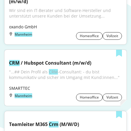
(m/w/d)
Wir sind ein IT-Berater und Software-Hersteller und 
unterstützt unsere Kunden bei der Umsetzung...
oxando GmbH
Mannheim
Homeoffice
Vollzeit
CRM
 / Hubspot Consultant (m/w/d)
"...## Dein Profil als 
CRM
-Consultant: - du bist 
kommunikativ und sicher im Umgang mit Kund:innen..."
SMARTTEC
Mannheim
Homeoffice
Vollzeit
Teamleiter M365 
Crm
 (M/W/D)