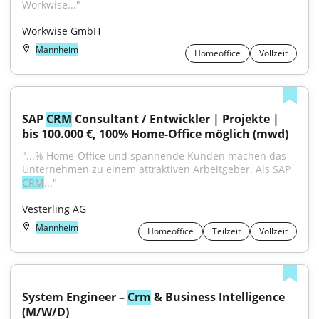
Workwise..."
Workwise GmbH
Mannheim
Homeoffice
Vollzeit
SAP 
CRM
 Consultant / Entwickler | Projekte | 
bis 100.000 €, 100% Home-Office möglich (mwd)
"...% Home-Office und spannende Kunden machen das 
Unternehmen zu einem attraktiven Arbeitgeber. Als SAP 
CRM
..."
Vesterling AG
Mannheim
Homeoffice
Teilzeit
Vollzeit
System Engineer – 
Crm
 & Business Intelligence 
(M/W/D)