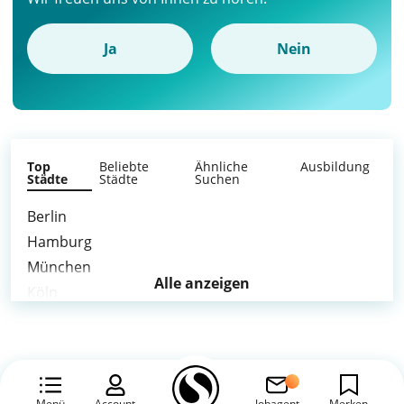
Ja
Nein
Top
Beliebte
Ähnliche
Ausbildung
Städte
Städte
Suchen
Berlin
Hamburg
München
Alle anzeigen
Köln
Frankfurt am Main
Stuttgart
Düsseldorf
Leipzig
Menü
Account
Jobagent
Merken