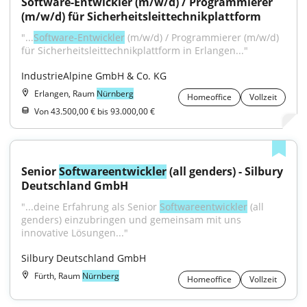
Software-Entwickler (m/w/d) / Programmierer 
(m/w/d) für Sicherheitsleittechnikplattform
"...
Software-Entwickler
 (m/w/d) / Programmierer (m/w/d) 
für Sicherheitsleittechnikplattform in Erlangen..."
IndustrieAlpine GmbH & Co. KG
Erlangen, Raum
Nürnberg
Homeoffice
Vollzeit
Von 43.500,00 € bis 93.000,00 €
Senior 
Softwareentwickler
 (all genders) - Silbury 
Deutschland GmbH
"...deine Erfahrung als Senior 
Softwareentwickler
 (all 
genders) einzubringen und gemeinsam mit uns 
innovative Lösungen..."
Silbury Deutschland GmbH
Fürth, Raum
Nürnberg
Homeoffice
Vollzeit