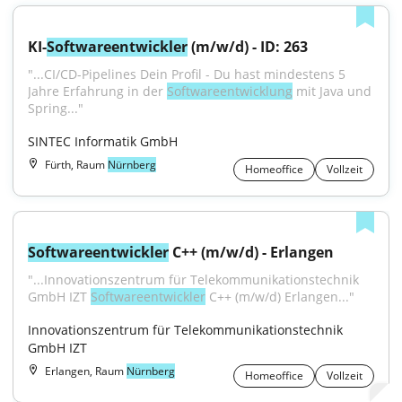
KI-
Softwareentwickler
 (m/w/d) - ID: 263
"...CI/CD-Pipelines Dein Profil - Du hast mindestens 5 
Jahre Erfahrung in der 
Softwareentwicklung
 mit Java und 
Spring..."
SINTEC Informatik GmbH
Fürth, Raum
Nürnberg
Homeoffice
Vollzeit
Softwareentwickler
 C++ (m/w/d) - Erlangen
"...Innovationszentrum für Telekommunikationstechnik 
GmbH IZT 
Softwareentwickler
 C++ (m/w/d) Erlangen..."
Innovationszentrum für Telekommunikationstechnik 
GmbH IZT
Erlangen, Raum
Nürnberg
Homeoffice
Vollzeit