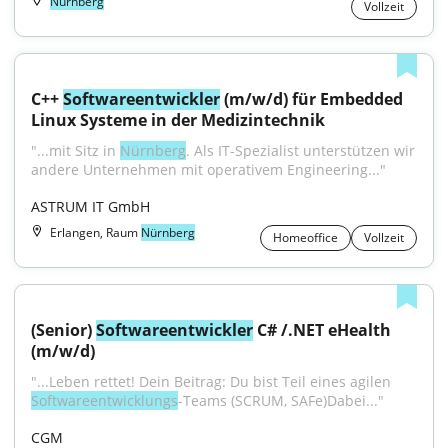
Nürnberg
Vollzeit
C++ 
Softwareentwickler
 (m/w/d) für Embedded 
Linux Systeme in der Medizintechnik
"...mit Sitz in 
Nürnberg
. Als IT-Spezialist unterstützen wir 
andere Unternehmen mit operativem Engineering..."
ASTRUM IT GmbH
Erlangen, Raum
Nürnberg
Homeoffice
Vollzeit
(Senior) 
Softwareentwickler
 C# /.NET eHealth 
(m/w/d)
"...Leben rettet! Dein Beitrag: Du bist Teil eines agilen 
Softwareentwicklungs
-Teams (SCRUM, SAFe)Dabei..."
CGM