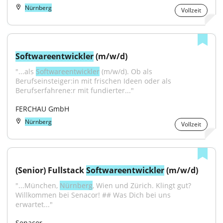
Nürnberg
Vollzeit
Softwareentwickler
 (m/w/d)
"...als 
Softwareentwickler
 (m/w/d). Ob als 
Berufseinsteiger:in mit frischen Ideen oder als 
Berufserfahrene:r mit fundierter..."
FERCHAU GmbH
Nürnberg
Vollzeit
(Senior) Fullstack 
Softwareentwickler
 (m/w/d)
"...München, 
Nürnberg
, Wien und Zürich. Klingt gut? 
Willkommen bei Senacor! ## Was Dich bei uns 
erwartet..."
Senacor