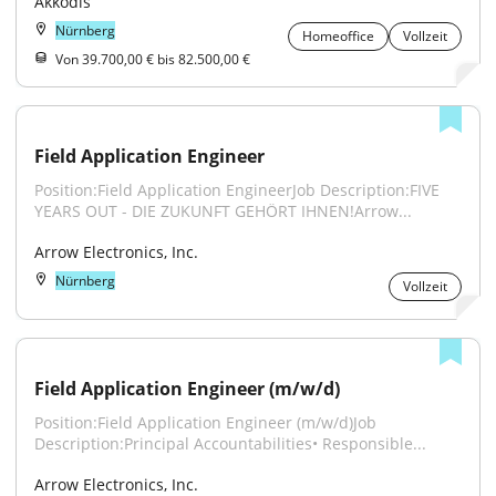
Akkodis
Nürnberg
Homeoffice
Vollzeit
Von 39.700,00 € bis 82.500,00 €
Field Application Engineer
Position:Field Application EngineerJob Description:FIVE 
YEARS OUT - DIE ZUKUNFT GEHÖRT IHNEN!Arrow...
Arrow Electronics, Inc.
Nürnberg
Vollzeit
Field Application Engineer (m/w/d)
Position:Field Application Engineer (m/w/d)Job 
Description:Principal Accountabilities• Responsible...
Arrow Electronics, Inc.