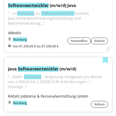
Softwareentwickler
 (m/w/d) Java
"...in 
Nürnberg
 als 
Softwareentwickler
 (m/w/d) 
Java.StellenbeschreibungEntwicklung und 
Weiterentwicklung..."
Akkodis
Nürnberg
Homeoffice
Vollzeit
Von 41.200,00 € bis 87.200,00 €
Java 
Softwareentwickler
 (m/w/d)
"...90491 
Nürnberg
 • Vergütung: Festgehalt pro Monat 
von 4.500,00 bis 5.200,00 EUR Anforderungen: • 
Sonstige..."
RADAS Jobbörse & Personalvermittlung GmbH
Nürnberg
Vollzeit