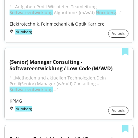
"...Aufgaben Profil Wir bieten Teamleitung 
Softwareentwicklung
 Algorithmik (m/w/d) 
Nürnberg
..."
Elektrotechnik, Feinmechanik & Optik Karriere
Nürnberg
Vollzeit
(Senior) Manager Consulting - 
Softwareentwicklung / Low-Code (M/W/D)
"...Methoden und aktuellen Technologien.Dein 
Profil(Senior) Manager (w/m/d) Consulting – 
Softwareentwicklung
..."
KPMG
Nürnberg
Vollzeit