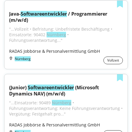
Java-
Softwareentwickler
 / Programmierer 
(m/w/d)
"...Vollzeit • Befristung: Unbefristete Beschäftigung • 
Einsatzorte: 90402 
Nürnberg
 • 
Führungsverantwortung..."
RADAS Jobbörse & Personalvermittlung GmbH
Nürnberg
Vollzeit
(Junior) 
Softwareentwickler
 (Microsoft 
Dynamics NAV) (m/w/d)
"...Einsatzorte: 90489 
Nürnberg
 • 
Führungsverantwortung: Keine Führungsverantwortung • 
Vergütung: Festgehalt pro..."
RADAS Jobbörse & Personalvermittlung GmbH