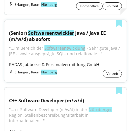
Erlangen, Raum
Nürnberg
Homeoffice
Vollzeit
(Senior) 
Softwareentwickler
 Java / Java EE 
(m/w/d) ab sofort
"...im Bereich der 
Softwareentwicklung
 • Sehr gute Java / 
JEE - sowie ausgeprägte SQL- und relationale..."
RADAS Jobbörse & Personalvermittlung GmbH
Erlangen, Raum
Nürnberg
Vollzeit
C++ Software Developer (m/w/d)
"...++ Software Developer (m/w/d) in der 
Nürnberger
Region. StellenbeschreibungMitarbeit in 
internationalen..."