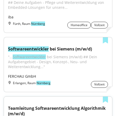
## Deine Aufgaben - Pflege und Weiterentwicklung von 
Embedded-Lösungen für unsere...
iba
Fürth, Raum
Nürnberg
Homeoffice
Vollzeit
Softwareentwickler
 bei Siemens (m/w/d)
"...
Softwareentwickler
 bei Siemens (m/w/d) ## Dein 
Aufgabengebiet - Design, Konzept-, Neu- und 
Weiterentwicklung..."
FERCHAU GmbH
Erlangen, Raum
Nürnberg
Vollzeit
Teamleitung Softwareentwicklung Algorithmik 
(m/w/d)