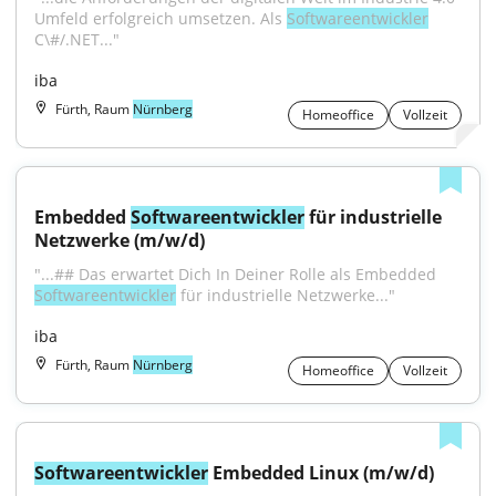
Umfeld erfolgreich umsetzen. Als 
Softwareentwickler
C\#/.NET..."
iba
Fürth, Raum
Nürnberg
Homeoffice
Vollzeit
Embedded 
Softwareentwickler
 für industrielle 
Netzwerke (m/w/d)
"...## Das erwartet Dich In Deiner Rolle als Embedded 
Softwareentwickler
 für industrielle Netzwerke..."
iba
Fürth, Raum
Nürnberg
Homeoffice
Vollzeit
Softwareentwickler
 Embedded Linux (m/w/d)