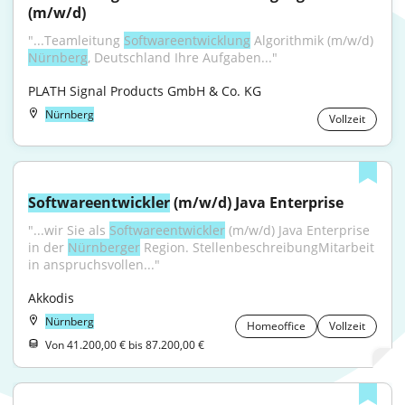
(m/w/d)
"...Teamleitung 
Softwareentwicklung
 Algorithmik (m/w/d) 
Nürnberg
, Deutschland Ihre Aufgaben..."
PLATH Signal Products GmbH & Co. KG
Nürnberg
Vollzeit
Softwareentwickler
 (m/w/d) Java Enterprise
"...wir Sie als 
Softwareentwickler
 (m/w/d) Java Enterprise 
in der 
Nürnberger
 Region. StellenbeschreibungMitarbeit 
in anspruchsvollen..."
Akkodis
Nürnberg
Homeoffice
Vollzeit
Von 41.200,00 € bis 87.200,00 €