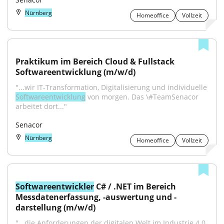
Nürnberg
Homeoffice
Vollzeit
Praktikum im Bereich Cloud & Fullstack 
Softwareentwicklung (m/w/d)
"...wir IT-Transformation, Digitalisierung und individuelle 
Softwareentwicklung
 von morgen. Das \#TeamSenacor 
arbeitet dort..."
Senacor
Nürnberg
Homeoffice
Vollzeit
Softwareentwickler
 C# / .NET im Bereich 
Messdatenerfassung, -auswertung und -
darstellung (m/w/d)
"...die Anforderungen der digitalen Welt im Industrie 4.0 