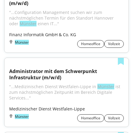
(m/w/d)
"...Configuration Management suchen wir zum 
nächstmöglichen Termin für den Standort Hannover 
oder 
Münster
 einen IT..."
Finanz Informatik GmbH & Co. KG
Münster
Homeoffice
Vollzeit
Administrator mit dem Schwerpunkt 
Infrastruktur (m/w/d)
"...Medizinischen Dienst Westfalen-Lippe in 
Münster
 ist 
zum nächstmöglichen Zeitpunkt im Bereich Digitale 
Services..."
Medizinischer Dienst Westfalen-Lippe
Münster
Homeoffice
Vollzeit