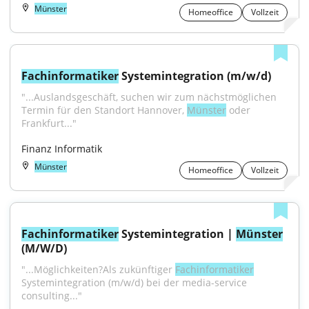
Münster
Homeoffice
Vollzeit
Fachinformatiker
 Systemintegration (m/w/d)
"...Auslandsgeschäft, suchen wir zum nächstmöglichen 
Termin für den Standort Hannover, 
Münster
 oder 
Frankfurt..."
Finanz Informatik
Münster
Homeoffice
Vollzeit
Fachinformatiker
 Systemintegration | 
Münster
(M/W/D)
"...Möglichkeiten?Als zukünftiger 
Fachinformatiker
Systemintegration (m/w/d) bei der media-service 
consulting..."