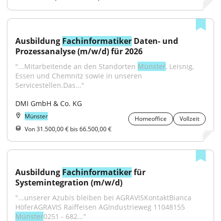
Ausbildung 
Fachinformatiker
 Daten- und 
Prozessanalyse (m/w/d) für 2026
"...Mitarbeitende an den Standorten 
Münster
, Leisnig, 
Essen und Chemnitz sowie in unseren 
Servicestellen.Das..."
DMI GmbH & Co. KG
Münster
Homeoffice
Vollzeit
Von 31.500,00 € bis 66.500,00 €
Ausbildung 
Fachinformatiker
 für 
Systemintegration (m/w/d)
"...unserer Azubis bleiben bei AGRAVISKontaktBianca 
HöferAGRAVIS Raiffeisen AGIndustrieweg 11048155 
Münster
0251 - 682..."