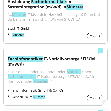
Ausbildung 
Fachinformatiker
:in 
Systemintegration (m/w/d) in
Münster
"...
Münster
 IT lässt dein Herz höherschlagen? Dann bist 
du bei uns genau richtig! Wir von STUDIT..."
stud-IT GmbH
Münster
Vollzeit
Fachinformatiker
 IT-Notfallvorsorge / ITSCM 
(m/w/d)
"...für den Standort Hannover oder 
Münster
 einen 
Fachinformatiker
 IT-Notfallvorsorge / ITSCM (m/w/d) 
Hannover oder 
Münster
..."
Finanz Informatik GmbH & Co. KG
Senden, Raum
Münster
Vollzeit