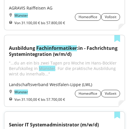
AGRAVIS Raiffeisen AG
Münster
Homeoffice
Vollzeit
Von 31.100,00 € bis 57.800,00 €
Ausbildung 
Fachinformatiker
:in - Fachrichtung 
Systemintegration (w/m/d)
"...du an ein bis zwei Tagen pro Woche im Hans-Böckler 
Berufskolleg in 
Münster
. Für die praktische Ausbildung 
wirst du innerhalb..."
Landschaftsverband Westfalen-Lippe (LWL)
Münster
Homeoffice
Vollzeit
Von 31.100,00 € bis 57.700,00 €
Senior IT Systemadministrator (m/w/d)