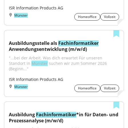
ISR Information Products AG
Münster
Homeoffice
Vollzeit
Ausbildungsstelle als 
Fachinformatiker
Anwendungsentwicklung (m/w/d)
"...bei der Arbeit. Was dich erwartet Für unseren 
Standort in 
Münster
 suchen wir zum Sommer 2026 
(Beginn..."
ISR Information Products AG
Münster
Homeoffice
Vollzeit
Ausbildung 
Fachinformatiker
*in für Daten- und 
Prozessanalyse (m/w/d)