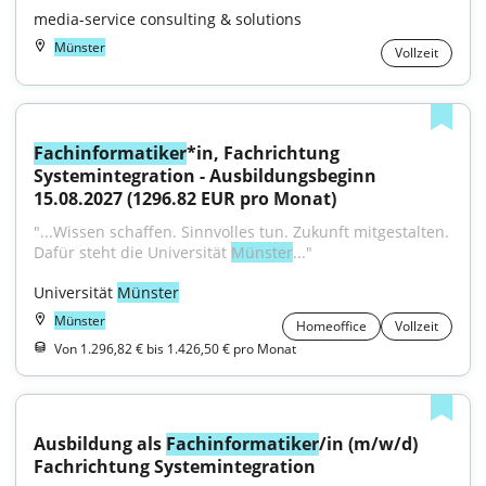
media-service consulting & solutions
Münster
Vollzeit
Fachinformatiker
*in, Fachrichtung 
Systemintegration - Ausbildungsbeginn 
15.08.2027 (1296.82 EUR pro Monat)
"...Wissen schaffen. Sinnvolles tun. Zukunft mitgestalten. 
Dafür steht die Universität 
Münster
..."
Universität 
Münster
Münster
Homeoffice
Vollzeit
Von 1.296,82 € bis 1.426,50 € pro Monat
Ausbildung als 
Fachinformatiker
/in (m/w/d) 
Fachrichtung Systemintegration