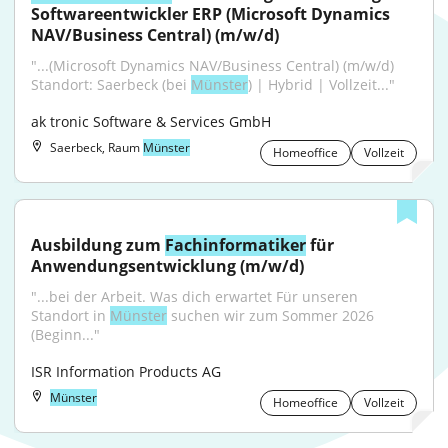
Softwareentwickler ERP (Microsoft Dynamics 
NAV/Business Central) (m/w/d)
"...(Microsoft Dynamics NAV/Business Central) (m/w/d) 
Standort: Saerbeck (bei 
Münster
) | Hybrid | Vollzeit..."
ak tronic Software & Services GmbH
Saerbeck, Raum
Münster
Homeoffice
Vollzeit
Ausbildung zum 
Fachinformatiker
 für 
Anwendungsentwicklung (m/w/d)
"...bei der Arbeit. Was dich erwartet Für unseren 
Standort in 
Münster
 suchen wir zum Sommer 2026 
(Beginn..."
ISR Information Products AG
Münster
Homeoffice
Vollzeit