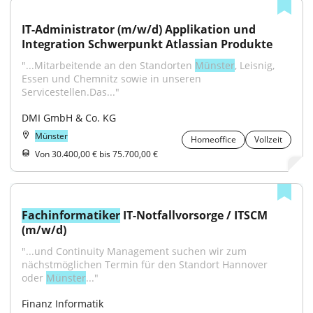
IT-Administrator (m/w/d) Applikation und 
Integration Schwerpunkt Atlassian Produkte
"...Mitarbeitende an den Standorten 
Münster
, Leisnig, 
Essen und Chemnitz sowie in unseren 
Servicestellen.Das..."
DMI GmbH & Co. KG
Münster
Homeoffice
Vollzeit
Von 30.400,00 € bis 75.700,00 €
Fachinformatiker
 IT-Notfallvorsorge / ITSCM 
(m/w/d)
"...und Continuity Management suchen wir zum 
nächstmöglichen Termin für den Standort Hannover 
oder 
Münster
..."
Finanz Informatik