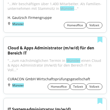
"...Wir beschäftigen über 1.400 Mitarbeiter. Als Familien­
unternehmen mit Stammsitz in 
Münster
..."
H. Gautzsch Firmengruppe
Münster
Homeoffice
Vollzeit
Cloud & Apps Administrator (m/w/d) für den 
Bereich IT
"...zum nächstmöglichen Termin in 
Münster
 einen Cloud 
& Apps Administrator (m/w/d) für den Bereich IT In 
Voll..."
CURACON GmbH Wirtschaftsprüfungsgesellschaft
Münster
Homeoffice
Teilzeit
Vollzeit
IT Systemadministrator (m/w/d)