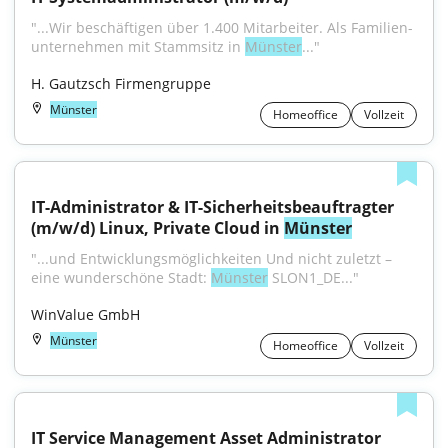
"...Wir beschäftigen über 1.400 Mitarbeiter. Als Familien­
unternehmen mit Stammsitz in 
Münster
..."
H. Gautzsch Firmengruppe
Münster
Homeoffice
Vollzeit
IT-Administrator & IT-Sicherheitsbeauftragter 
(m/w/d) Linux, Private Cloud in 
Münster
"...und Entwicklungsmöglichkeiten Und nicht zuletzt – 
eine wunderschöne Stadt: 
Münster
 SLON1_DE..."
WinValue GmbH
Münster
Homeoffice
Vollzeit
IT Service Management Asset Administrator 