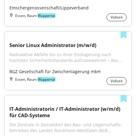
Emschergenossenschaft/Lippeverband
Essen, Raum
Wuppertal
Vollzeit
Senior Linux Administrator (m/w/d)
Radioaktive Abfälle bis zu ihrer Endlagerung nach 
höchsten Sicherheitsstandards aufzubewahren – das...
BGZ Gesellschaft für Zwischenlagerung mbH
Essen, Raum
Wuppertal
Vollzeit
IT‑Administratorin / IT‑Administrator (w/m/d) 
für CAD‑Systeme
Die Zentrale in Düsseldorf des Bau- und Liegenschafts­
betriebes des Landes Nordrhein‑Westfalen (BLB...