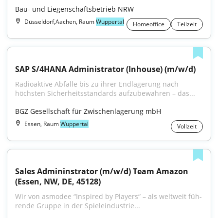
Bau- und Liegenschaftsbetrieb NRW
Düsseldorf,Aachen, Raum
Wuppertal
Homeoffice
Teilzeit
SAP S/4HANA Administrator (Inhouse) (m/w/d)
Radioaktive Abfälle bis zu ihrer Endlagerung nach 
höchsten Sicherheitsstandards aufzubewahren – das...
BGZ Gesellschaft für Zwischenlagerung mbH
Essen, Raum
Wuppertal
Vollzeit
Sales Admininstrator (m/w/d) Team Amazon 
(Essen, NW, DE, 45128)
Wir von asmodee “Inspired by Players“ – als welt­weit füh­
ren­de Grup­pe in der Spie­le­in­dus­trie...