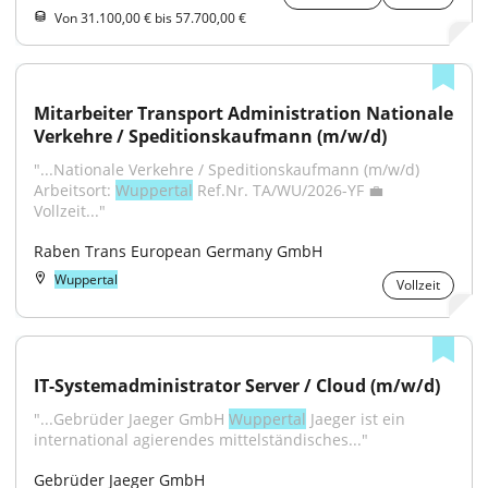
Von 31.100,00 € bis 57.700,00 €
Mitarbeiter Transport Administration Nationale 
Verkehre / Speditionskaufmann (m/w/d)
"...Nationale Verkehre / Speditionskaufmann (m/w/d) 
Arbeitsort: 
Wuppertal
 Ref.Nr. TA/WU/2026-YF 💼
Vollzeit..."
Raben Trans European Germany GmbH
Wuppertal
Vollzeit
IT-Systemadministrator Server / Cloud (m/w/d)
"...Gebrüder Jaeger GmbH 
Wuppertal
 Jaeger ist ein 
international agierendes mittelständisches..."
Gebrüder Jaeger GmbH