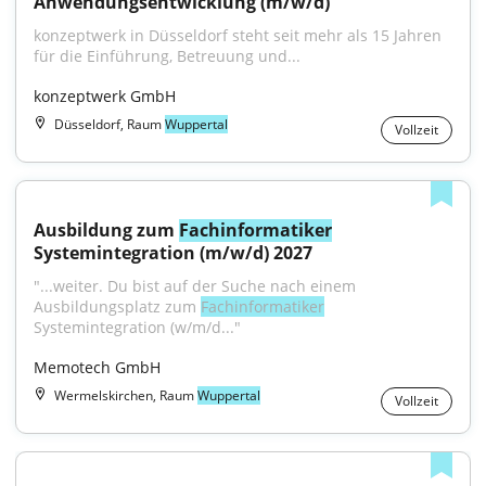
Anwendungsentwicklung (m/w/d)
konzeptwerk in Düsseldorf steht seit mehr als 15 Jahren 
für die Einführung, Betreuung und...
konzeptwerk GmbH
Düsseldorf, Raum
Wuppertal
Vollzeit
Ausbildung zum 
Fachinformatiker
Systemintegration (m/w/d) 2027
"...weiter. Du bist auf der Suche nach einem 
Ausbildungsplatz zum 
Fachinformatiker
Systemintegration (w/m/d..."
Memotech GmbH
Wermelskirchen, Raum
Wuppertal
Vollzeit