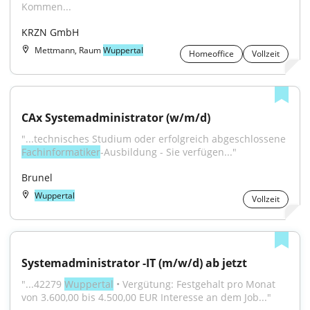
Kommen...
KRZN GmbH
Mettmann, Raum
Wuppertal
Homeoffice
Vollzeit
CAx Systemadministrator (w/m/d)
"...technisches Studium oder erfolgreich abgeschlossene 
Fachinformatiker
-Ausbildung - Sie verfügen..."
Brunel
Wuppertal
Vollzeit
Systemadministrator -IT (m/w/d) ab jetzt
"...42279 
Wuppertal
 • Vergütung: Festgehalt pro Monat 
von 3.600,00 bis 4.500,00 EUR Interesse an dem Job..."