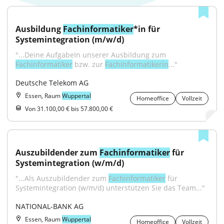
Ausbildung 
Fachinformatiker
*in für 
Systemintegration (m/w/d)
"...Deine AufgabeIn unserer Ausbildung zum 
Fachinformatiker
 bzw. zur 
Fachinformatikerin
..."
Deutsche Telekom AG
Essen, Raum
Wuppertal
Homeoffice
Vollzeit
Von 31.100,00 € bis 57.800,00 €
Auszubildender zum 
Fachinformatiker
 für 
Systemintegration (w/m/d)
"...Als Auszubildender zum 
Fachinformatiker
 für 
Systemintegration (w/m/d) unterstützen Sie das Team..."
NATIONAL-BANK AG
Essen, Raum
Wuppertal
Homeoffice
Vollzeit