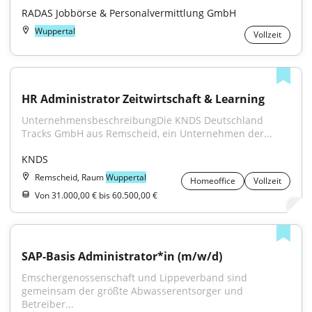
RADAS Jobbörse & Personalvermittlung GmbH
Wuppertal
Vollzeit
HR Administrator Zeitwirtschaft & Learning
UnternehmensbeschreibungDie KNDS Deutschland 
Tracks GmbH aus Remscheid, ein Unternehmen der...
KNDS
Remscheid, Raum
Wuppertal
Homeoffice
Vollzeit
Von 31.000,00 € bis 60.500,00 €
SAP-Basis Administrator*in (m/w/d)
Emschergenossenschaft und Lippeverband sind 
gemeinsam der größte Abwasserentsorger und 
Betreiber...