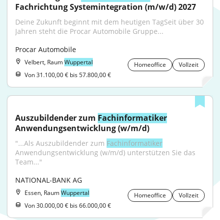
Fachrichtung Systemintegration (m/w/d) 2027
Deine Zukunft beginnt mit dem heutigen TagSeit über 30 
Jahren steht die Procar Automobile Gruppe...
Procar Automobile
Velbert, Raum
Wuppertal
Homeoffice
Vollzeit
Von 31.100,00 € bis 57.800,00 €
Auszubildender zum 
Fachinformatiker
Anwendungsentwicklung (w/m/d)
"...Als Auszubildender zum 
Fachinformatiker
Anwendungsentwicklung (w/m/d) unterstützen Sie das 
Team..."
NATIONAL-BANK AG
Essen, Raum
Wuppertal
Homeoffice
Vollzeit
Von 30.000,00 € bis 66.000,00 €