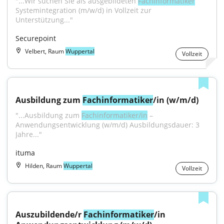
"...Wir suchen Sie als ausgebildeten 
Fachinformatiker
Systemintegration (m/w/d) in Vollzeit zur 
Unterstützung..."
Securepoint
Velbert, Raum
Wuppertal
Vollzeit
Ausbildung zum 
Fachinformatiker
/in (w/m/d)
"...Ausbildung zum 
Fachinformatiker/in
 – 
Anwendungsentwicklung (w/m/d) Ausbildungsdauer: 3 
Jahre..."
ituma
Hilden, Raum
Wuppertal
Vollzeit
Auszubildende/r 
Fachinformatiker
/in 