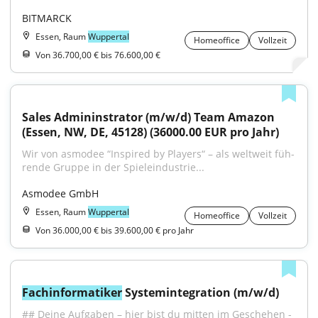
BITMARCK
Essen, Raum
Wuppertal
Homeoffice
Vollzeit
Von 36.700,00 € bis 76.600,00 €
Sales Admininstrator (m/w/d) Team Amazon 
(Essen, NW, DE, 45128) (36000.00 EUR pro Jahr)
Wir von asmodee “Inspired by Players“ – als welt­weit füh­
ren­de Grup­pe in der Spie­le­in­dus­trie...
Asmodee GmbH
Essen, Raum
Wuppertal
Homeoffice
Vollzeit
Von 36.000,00 € bis 39.600,00 € pro Jahr
Fachinformatiker
 Systemintegration (m/w/d)
## Deine Aufgaben – hier bist du mitten im Geschehen - 