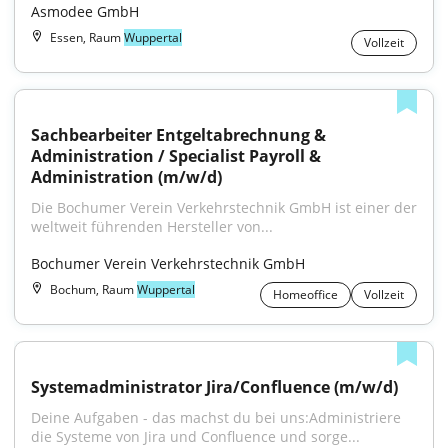
Asmodee GmbH
Essen, Raum
Wuppertal
Vollzeit
Sachbearbeiter Entgeltabrechnung & 
Administration / Specialist Payroll & 
Administration (m/w/d)
Die Bochumer Verein Verkehrstechnik GmbH ist einer der 
weltweit führenden Hersteller von...
Bochumer Verein Verkehrstechnik GmbH
Bochum, Raum
Wuppertal
Homeoffice
Vollzeit
Systemadministrator Jira/Confluence (m/w/d)
Deine Aufgaben - das machst du bei uns:Administriere 
die Systeme von Jira und Confluence und sorge...