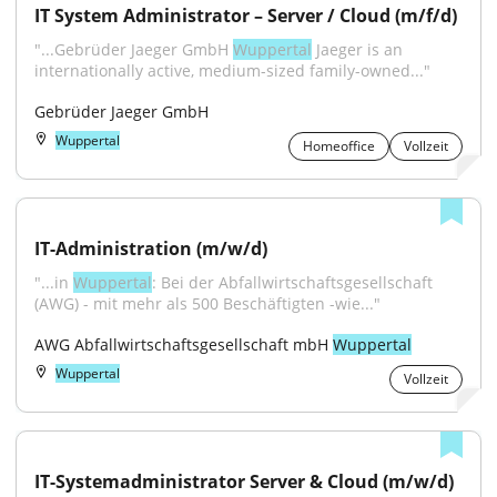
IT System Administrator – Server / Cloud (m/f/d)
"...Gebrüder Jaeger GmbH 
Wuppertal
 Jaeger is an 
internationally active, medium-sized family-owned..."
Gebrüder Jaeger GmbH
Wuppertal
Homeoffice
Vollzeit
IT-Administration (m/w/d)
"...in 
Wuppertal
: Bei der Abfallwirtschaftsgesellschaft 
(AWG) - mit mehr als 500 Beschäftigten -wie..."
AWG Abfallwirtschaftsgesellschaft mbH 
Wuppertal
Wuppertal
Vollzeit
IT-Systemadministrator Server & Cloud (m/w/d) 