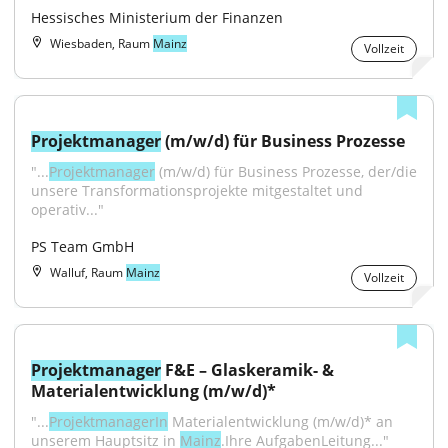
Hessisches Ministerium der Finanzen
Wiesbaden, Raum
Mainz
Vollzeit
Projektmanager
 (m/w/d) für Business Prozesse
"...
Projektmanager
 (m/w/d) für Business Prozesse, der/die 
unsere Transformationsprojekte mitgestaltet und 
operativ..."
PS Team GmbH
Walluf, Raum
Mainz
Vollzeit
Projektmanager
 F&E – Glaskeramik- & 
Materialentwicklung (m/w/d)*
"...
ProjektmanagerIn
 Materialentwicklung (m/w/d)* an 
unserem Hauptsitz in 
Mainz
.Ihre AufgabenLeitung..."