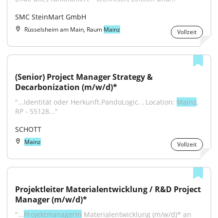
SMC SteinMart GmbH
Rüsselsheim am Main, Raum
Mainz
Vollzeit
(Senior) Project Manager Strategy & 
Decarbonization (m/w/d)*
"...Identität oder Herkunft.PandoLogic. , Location: 
Mainz
, 
RP - 55128..."
SCHOTT
Mainz
Vollzeit
Projektleiter Materialentwicklung / R&D Project 
Manager (m/w/d)*
"...
ProjektmanagerIn
 Materialentwicklung (m/w/d)* an 