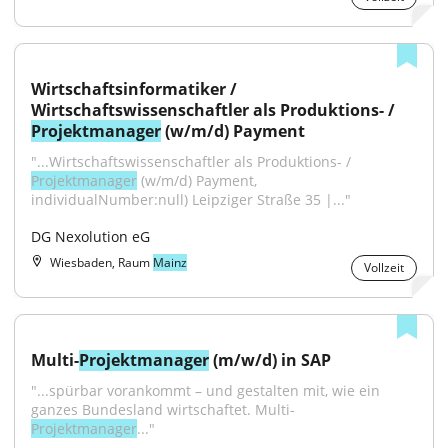
Wirtschaftsinformatiker / 
Wirtschaftswissenschaftler als Produktions- / 
Projektmanager
 (w/m/d) Payment
"...Wirtschaftswissenschaftler als Produktions- / 
Projektmanager
 (w/m/d) Payment, 
individualNumber:null) Leipziger Straße 35 |..."
DG Nexolution eG
Wiesbaden, Raum
Mainz
Vollzeit
Multi-
Projektmanager
 (m/w/d) in SAP
"...spürbar vorankommt – und gestalten mit, wie ein 
ganzes Bundesland wirtschaftet. Multi-
Projektmanager
..."