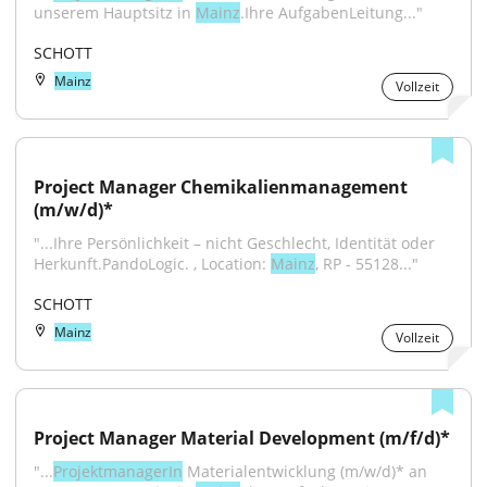
unserem Hauptsitz in 
Mainz
.Ihre AufgabenLeitung..."
SCHOTT
Mainz
Vollzeit
Project Manager Chemikalienmanagement 
(m/w/d)*
"...Ihre Persönlichkeit – nicht Geschlecht, Identität oder 
Herkunft.PandoLogic. , Location: 
Mainz
, RP - 55128..."
SCHOTT
Mainz
Vollzeit
Project Manager Material Development (m/f/d)*
"...
ProjektmanagerIn
 Materialentwicklung (m/w/d)* an 