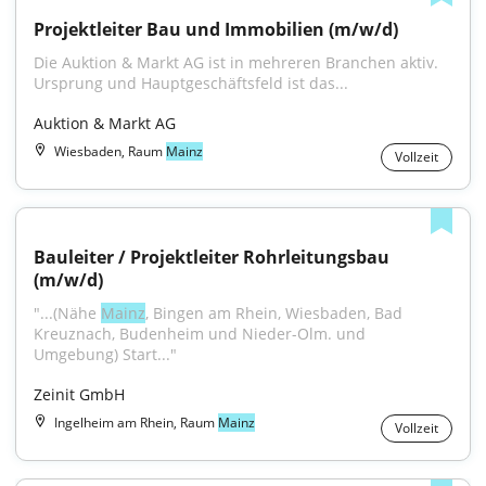
Projektleiter Bau und Immobilien (m/w/d)
Die Auktion & Markt AG ist in mehreren Branchen aktiv. 
Ursprung und Hauptgeschäftsfeld ist das...
Auktion & Markt AG
Wiesbaden, Raum
Mainz
Vollzeit
Bauleiter / Projektleiter Rohrleitungsbau 
(m/w/d)
"...(Nähe 
Mainz
, Bingen am Rhein, Wiesbaden, Bad 
Kreuznach, Budenheim und Nieder-Olm. und 
Umgebung) Start..."
Zeinit GmbH
Ingelheim am Rhein, Raum
Mainz
Vollzeit