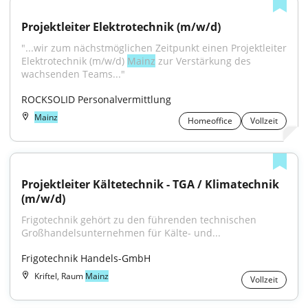
Projektleiter Elektrotechnik (m/w/d)
"...wir zum nächstmöglichen Zeitpunkt einen Projektleiter 
Elektrotechnik (m/w/d) 
Mainz
 zur Verstärkung des 
wachsenden Teams..."
ROCKSOLID Personalvermittlung
Mainz
Homeoffice
Vollzeit
Projektleiter Kältetechnik - TGA / Klimatechnik 
(m/w/d)
Frigotechnik gehört zu den führenden technischen 
Großhandelsunternehmen für Kälte- und...
Frigotechnik Handels-GmbH
Kriftel, Raum
Mainz
Vollzeit