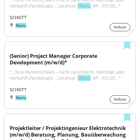
Herkunft.PandoLogic. , Location: 
Mainz
, RP - 55128..."
SCHOTT
Mainz
Vollzeit
(Senior) Project Manager Corporate 
Development (m/w/d)*
"...Ihre Persönlichkeit – nicht Geschlecht, Identität oder 
Herkunft.PandoLogic. , Location: 
Mainz
, RP - 55128..."
SCHOTT
Mainz
Vollzeit
Projektleiter / Projektingenieur Elektrotechnik 
(m/w/d) Beratung, Planung, Bauüberwachung 