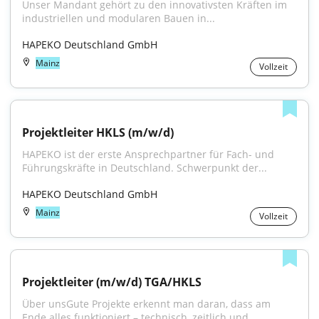
Unser Mandant gehört zu den innovativsten Kräften im 
industriellen und modularen Bauen in...
HAPEKO Deutschland GmbH
Mainz
Vollzeit
Projektleiter HKLS (m/w/d)
HAPEKO ist der erste Ansprechpartner für Fach- und 
Führungskräfte in Deutschland. Schwerpunkt der...
HAPEKO Deutschland GmbH
Mainz
Vollzeit
Projektleiter (m/w/d) TGA/HKLS
Über unsGute Projekte erkennt man daran, dass am 
Ende alles funktioniert – technisch, zeitlich und...