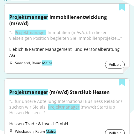
Projektmanager
 Immobilienentwicklung 
(m/w/d)
"...
Projektmanager
 Immobilien (m/w/d). In dieser 
vielseitigen Position begleiten Sie Immobilienprojekte..."
Liebich & Partner Management- und Personalberatung 
AG
Saarland, Raum
Mainz
Vollzeit
Projektmanager
 (m/w/d) StartHub Hessen
"...für unsere Abteilung International Business Relations 
suchen wir Sie als: 
Projektmanager
 (m/w/d) StartHub 
Hessen Hessen..."
Hessen Trade & Invest GmbH
Wiesbaden, Raum
Mainz
Vollzeit