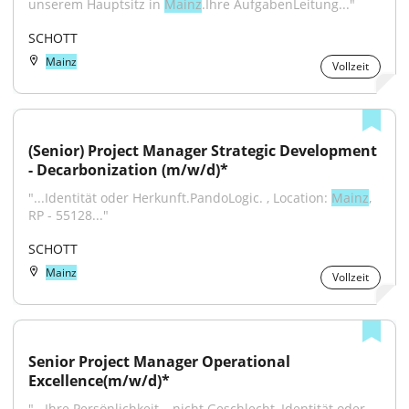
unserem Hauptsitz in 
Mainz
.Ihre AufgabenLeitung..."
SCHOTT
Mainz
Vollzeit
(Senior) Project Manager Strategic Development 
- Decarbonization (m/w/d)*
"...Identität oder Herkunft.PandoLogic. , Location: 
Mainz
, 
RP - 55128..."
SCHOTT
Mainz
Vollzeit
Senior Project Manager Operational 
Excellence(m/w/d)*
"...Ihre Persönlichkeit – nicht Geschlecht, Identität oder 