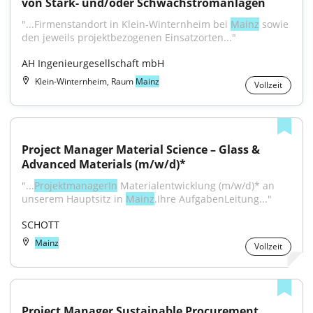
von Stark- und/oder Schwachstromanlagen
"...Firmenstandort in Klein-Winternheim bei 
Mainz
 sowie 
den jeweils projektbezogenen Einsatzorten..."
AH Ingenieurgesellschaft mbH
Klein-Winternheim, Raum
Mainz
Vollzeit
Project Manager Material Science – Glass & 
Advanced Materials (m/w/d)*
"...
ProjektmanagerIn
 Materialentwicklung (m/w/d)* an 
unserem Hauptsitz in 
Mainz
.Ihre AufgabenLeitung..."
SCHOTT
Mainz
Vollzeit
Project Manager Sustainable Procurement 