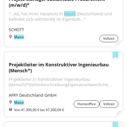
(m/w/d)*
"...AG, hat ihren Hauptsitz in 
Mainz
 (Deutschland) und 
befindet sich vollständig im Eigentum..."
SCHOTT
Mainz
Vollzeit
Projektleiter im Konstruktiver Ingenieurbau 
(Mensch*)
Projektleiter:in Konstruktiver Ingenieurbau 
(Mensch)*StellenbeschreibungEigenverantwortliche...
AFRY Deutschland GmbH
Mainz
Homeoffice
Vollzeit
Von 41.300,00 € bis 97.300,00 €