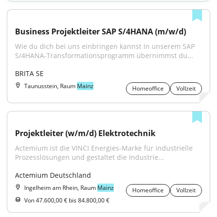
Business Projektleiter SAP S/4HANA (m/w/d)
Wie du dich bei uns einbringen kannst In unserem SAP 
S/4HANA‑Transformationsprogramm übernimmst du...
BRITA SE
Taunusstein, Raum
Mainz
Homeoffice
Vollzeit
Projektleiter (w/m/d) Elektrotechnik
Actemium ist die VINCI Energies-Marke für industrielle 
Prozesslösungen und gestaltet die Industrie...
Actemium Deutschland
Ingelheim am Rhein, Raum
Mainz
Homeoffice
Vollzeit
Von 47.600,00 € bis 84.800,00 €