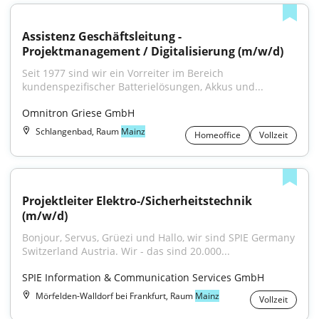
Assistenz Geschäftsleitung - 
Projektmanagement / Digitalisierung (m/w/d)
Seit 1977 sind wir ein Vorreiter im Bereich 
kundenspezifischer Batterielösungen, Akkus und...
Omnitron Griese GmbH
Schlangenbad, Raum
Mainz
Homeoffice
Vollzeit
Projektleiter Elektro-/Sicherheitstechnik 
(m/w/d)
Bonjour, Servus, Grüezi und Hallo, wir sind SPIE Germany 
Switzerland Austria. Wir - das sind 20.000...
SPIE Information & Communication Services GmbH
Mörfelden-Walldorf bei Frankfurt, Raum
Mainz
Vollzeit