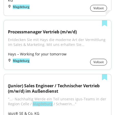
KG
Magdeburg
Vollzeit
Prozessmanager Vertrieb (m/w/d)
Entdecken Sie mit Hays die moderne Art der Vermittlung 
im Sales & Marketing. Mit uns erhalten Sie...
Hays – Working for your tomorrow
Magdeburg
Vollzeit
(Junior) Sales Engineer / Technischer Vertrieb 
(m/w/d) im Außendienst
"...· Nachhaltig Werde ein Teil unseres igus-Teams in der 
Region Celle / 
Magdeburg
 / Schwerin..."
igus® SE & Co. KG