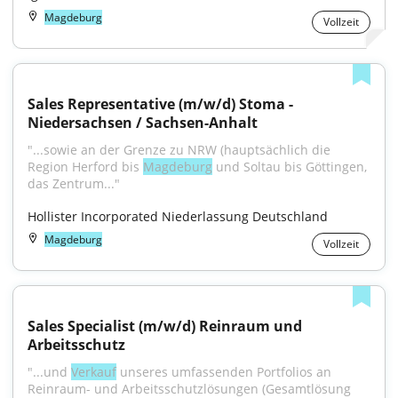
Magdeburg
Vollzeit
Sales Representative (m/w/d) Stoma - 
Niedersachsen / Sachsen-Anhalt
"...sowie an der Grenze zu NRW (hauptsächlich die 
Region Herford bis 
Magdeburg
 und Soltau bis Göttingen, 
das Zentrum..."
Hollister Incorporated Niederlassung Deutschland
Magdeburg
Vollzeit
Sales Specialist (m/w/d) Reinraum und 
Arbeitsschutz
"...und 
Verkauf
 unseres umfassenden Portfolios an 
Reinraum- und Arbeitsschutzlösungen (Gesamtlösung 