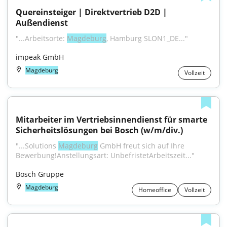
Quereinsteiger | Direktvertrieb D2D | 
Außendienst
"...Arbeitsorte: 
Magdeburg
, Hamburg SLON1_DE..."
impeak GmbH
Magdeburg
Vollzeit
Mitarbeiter im Vertriebsinnendienst für smarte 
Sicherheitslösungen bei Bosch (w/m/div.)
"...Solutions 
Magdeburg
 GmbH freut sich auf Ihre 
Bewerbung!Anstellungsart: UnbefristetArbeitszeit..."
Bosch Gruppe
Magdeburg
Homeoffice
Vollzeit