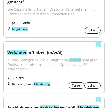
gesucht!
Die Citprom GmbH ist ein Dresdner Unternehmen mit 
Schwerpunkt auf Vertrieb, Promotion und...
Citprom GmbH
Magdeburg
Vollzeit
Verkäufer
 in Teilzeit (m/w/d)
"...und Teamgeist Für die Tätigkeit im 
Verkauf
 sind gute 
Deutschkenntnisse (mindestens Sprachniveau B1) 
erforderlich..."
ALDI Nord
Barleben, Raum
Magdeburg
Teilzeit
Vollzeit
Ausbildung zum 
Verkäufer
 (m/w/d), 
Magdeburg