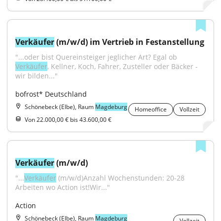
Verkäufer
 (m/w/d) im Vertrieb in Festanstellung
"...oder bist Quereinsteiger jeglicher Art? Egal ob 
Verkäufer
, Kellner, Koch, Fahrer, Zusteller oder Bäcker - 
wir bilden..."
bofrost* Deutschland
Schönebeck (Elbe), Raum
Magdeburg
Homeoffice
Vollzeit
Von 22.000,00 € bis 43.600,00 €
Verkäufer
 (m/w/d)
"...
Verkäufer
 (m/w/d)Anzahl Wochenstunden: 20-28 
Arbeiten wo Action ist!Wir..."
Action
Schönebeck (Elbe), Raum
Magdeburg
Vollzeit