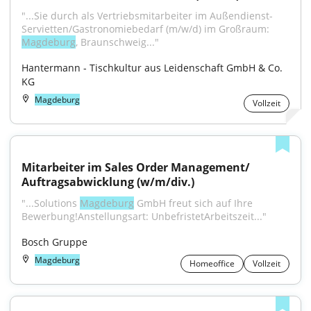
"...Sie durch als Vertriebsmitarbeiter im Außendienst- 
Servietten/Gastronomiebedarf (m/w/d) im Großraum: 
Magdeburg
, Braunschweig..."
Hantermann - Tischkultur aus Leidenschaft GmbH & Co. 
KG
Magdeburg
Vollzeit
Mitarbeiter im Sales Order Management/ 
Auftragsabwicklung (w/m/div.)
"...Solutions 
Magdeburg
 GmbH freut sich auf Ihre 
Bewerbung!Anstellungsart: UnbefristetArbeitszeit..."
Bosch Gruppe
Magdeburg
Homeoffice
Vollzeit