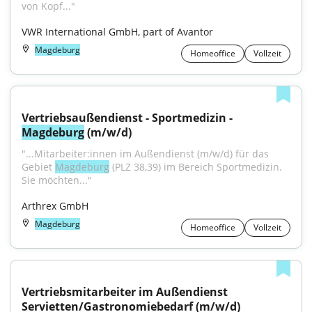
von Kopf..."
VWR International GmbH, part of Avantor
Magdeburg
Homeoffice
Vollzeit
Vertriebsaußendienst - Sportmedizin - 
Magdeburg
 (m/w/d)
"...Mitarbeiter:innen im Außendienst (m/w/d) für das 
Gebiet 
Magdeburg
 (PLZ 38,39) im Bereich Sportmedizin. 
Sie möchten..."
Arthrex GmbH
Magdeburg
Homeoffice
Vollzeit
Vertriebsmitarbeiter im Außendienst 
Servietten/Gastronomiebedarf (m/w/d)