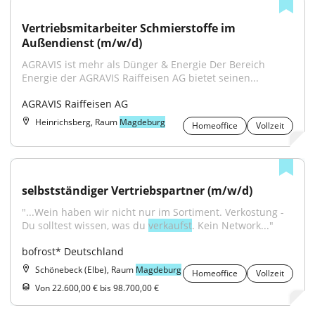
Vertriebsmitarbeiter Schmierstoffe im 
Außendienst (m/w/d)
AGRAVIS ist mehr als Dünger & Energie Der Bereich 
Energie der AGRAVIS Raiffeisen AG bietet seinen...
AGRAVIS Raiffeisen AG
Heinrichsberg, Raum
Magdeburg
Homeoffice
Vollzeit
selbstständiger Vertriebspartner (m/w/d)
"...Wein haben wir nicht nur im Sortiment. Verkostung - 
Du solltest wissen, was du 
verkaufst
. Kein Network..."
bofrost* Deutschland
Schönebeck (Elbe), Raum
Magdeburg
Homeoffice
Vollzeit
Von 22.600,00 € bis 98.700,00 €