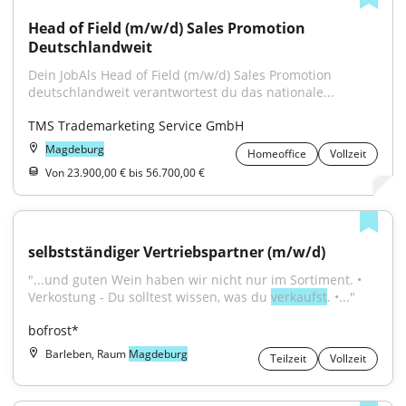
Head of Field (m/w/d) Sales Promotion 
Deutschlandweit
Dein JobAls Head of Field (m/w/d) Sales Promotion 
deutschlandweit verantwortest du das nationale...
TMS Trademarketing Service GmbH
Magdeburg
Homeoffice
Vollzeit
Von 23.900,00 € bis 56.700,00 €
selbstständiger Vertriebspartner (m/w/d)
"...und guten Wein haben wir nicht nur im Sortiment. • 
Verkostung - Du solltest wissen, was du 
verkaufst
. •..."
bofrost*
Barleben, Raum
Magdeburg
Teilzeit
Vollzeit