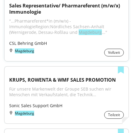
Sales Representative/ Pharmareferent (m/w/x) 
Immunologie
"...Pharmareferent*in (m/w/x) -
ImmunologieRegion:Nördliches Sachsen-Anhalt 
(Wernigerode, Dessau-Roßlau und 
Magdeburg
..."
CSL Behring GmbH
Magdeburg
Vollzeit
KRUPS, ROWENTA & WMF SALES PROMOTION
Für unsere Markenwelt der Groupe SEB suchen wir 
Menschen mit Verkaufstalent, die Technik...
Sonic Sales Support GmbH
Magdeburg
Teilzeit