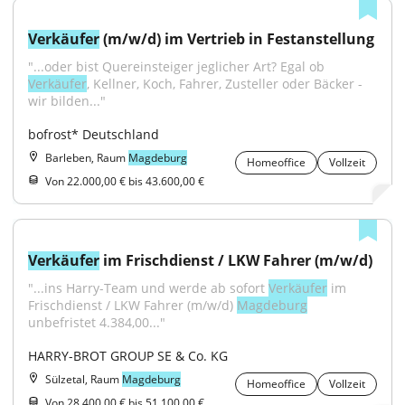
Verkäufer
 (m/w/d) im Vertrieb in Festanstellung
"...oder bist Quereinsteiger jeglicher Art? Egal ob 
Verkäufer
, Kellner, Koch, Fahrer, Zusteller oder Bäcker - 
wir bilden..."
bofrost* Deutschland
Barleben, Raum
Magdeburg
Homeoffice
Vollzeit
Von 22.000,00 € bis 43.600,00 €
Verkäufer
 im Frischdienst / LKW Fahrer (m/w/d)
"...ins Harry-Team und werde ab sofort 
Verkäufer
 im 
Frischdienst / LKW Fahrer (m/w/d) 
Magdeburg
unbefristet 4.384,00..."
HARRY-BROT GROUP SE & Co. KG
Sülzetal, Raum
Magdeburg
Homeoffice
Vollzeit
Von 28.400,00 € bis 51.100,00 €