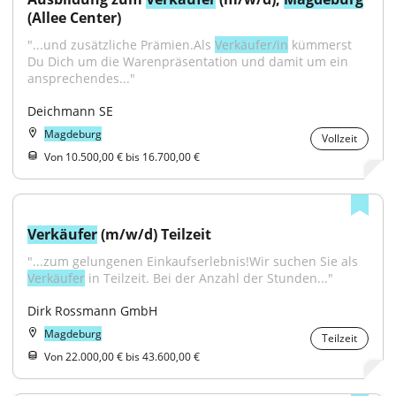
(Allee Center)
"...und zusätzliche Prämien.Als 
Verkäufer/in
 kümmerst 
Du Dich um die Warenpräsentation und damit um ein 
ansprechendes..."
Deichmann SE
Magdeburg
Vollzeit
Von 10.500,00 € bis 16.700,00 €
Verkäufer
 (m/w/d) Teilzeit
"...zum gelungenen Einkaufserlebnis!Wir suchen Sie als 
Verkäufer
 in Teilzeit. Bei der Anzahl der Stunden..."
Dirk Rossmann GmbH
Magdeburg
Teilzeit
Von 22.000,00 € bis 43.600,00 €