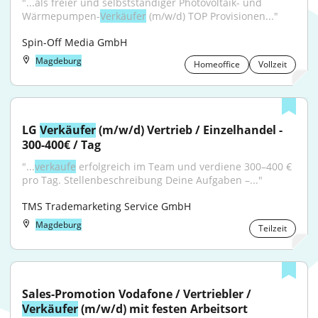
"...als freier und selbstständiger Photovoltaik- und 
Wärmepumpen-
Verkäufer
 (m/w/d) TOP Provisionen..."
Spin-Off Media GmbH
Magdeburg
Homeoffice
Vollzeit
LG 
Verkäufer
 (m/w/d) Vertrieb / Einzelhandel - 
300-400€ / Tag
"...
verkaufe
 erfolgreich im Team und verdiene 300–400 € 
pro Tag. Stellenbeschreibung Deine Aufgaben –..."
TMS Trademarketing Service GmbH
Magdeburg
Teilzeit
Sales-Promotion Vodafone / Vertriebler / 
Verkäufer
 (m/w/d) mit festen Arbeitsort 