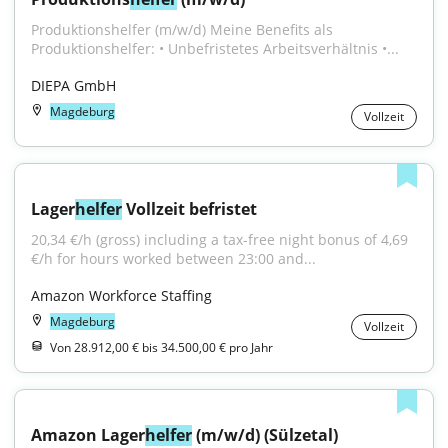
Produktionshelfer (m/w/d) Meine Benefits als 
Produktionshelfer: • Unbefristetes Arbeitsverhältnis •...
DIEPA GmbH
Magdeburg
Vollzeit
Lager
helfer
 Vollzeit befristet
20,34 €/h (gross) including a tax-free night bonus of 4,69 
€/h for hours worked between 23:00 and...
Amazon Workforce Staffing
Magdeburg
Vollzeit
Von 28.912,00 € bis 34.500,00 € pro Jahr
Amazon Lager
helfer
 (m/w/d) (Sülzetal)