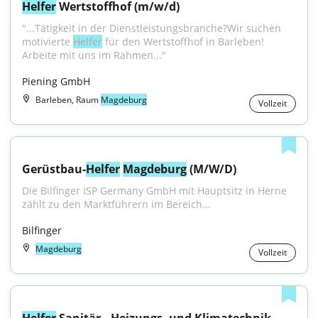
Helfer
 Wertstoffhof (m/w/d)
"...Tätigkeit in der Dienstleistungsbranche?Wir suchen 
motivierte 
Helfer
 für den Wertstoffhof in Barleben! 
Arbeite mit uns im Rahmen..."
Piening GmbH
Barleben, Raum
Magdeburg
Vollzeit
Gerüstbau-
Helfer
Magdeburg
 (M/W/D)
Die Bilfinger ISP Germany GmbH mit Hauptsitz in Herne 
zählt zu den Marktführern im Bereich...
Bilfinger
Magdeburg
Vollzeit