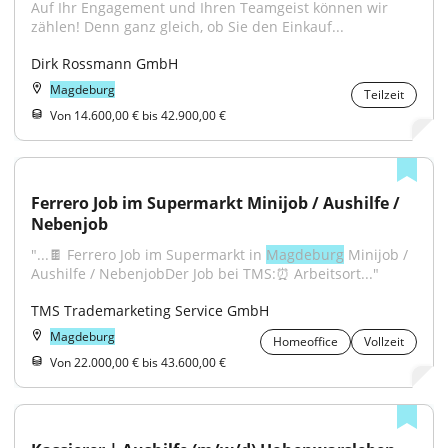
Auf Ihr Engagement und Ihren Teamgeist können wir 
zählen! Denn ganz gleich, ob Sie den Einkauf...
Dirk Rossmann GmbH
Magdeburg
Teilzeit
Von 14.600,00 € bis 42.900,00 €
Ferrero Job im Supermarkt Minijob / Aushilfe / 
Nebenjob
"...🍫 Ferrero Job im Supermarkt in 
Magdeburg
 Minijob / 
Aushilfe / NebenjobDer Job bei TMS:⏰ Arbeitsort..."
TMS Trademarketing Service GmbH
Magdeburg
Homeoffice
Vollzeit
Von 22.000,00 € bis 43.600,00 €