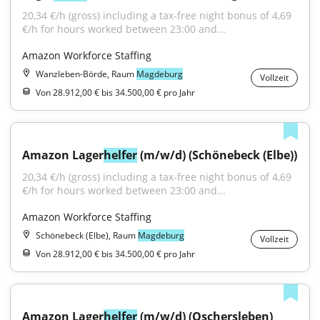
20,34 €/h (gross) including a tax-free night bonus of 4,69 
€/h for hours worked between 23:00 and...
Amazon Workforce Staffing
Wanzleben-Börde, Raum
Magdeburg
Vollzeit
Von 28.912,00 € bis 34.500,00 € pro Jahr
Amazon Lager
helfer
 (m/w/d) (Schönebeck (Elbe))
20,34 €/h (gross) including a tax-free night bonus of 4,69 
€/h for hours worked between 23:00 and...
Amazon Workforce Staffing
Schönebeck (Elbe), Raum
Magdeburg
Vollzeit
Von 28.912,00 € bis 34.500,00 € pro Jahr
Amazon Lager
helfer
 (m/w/d) (Oschersleben)