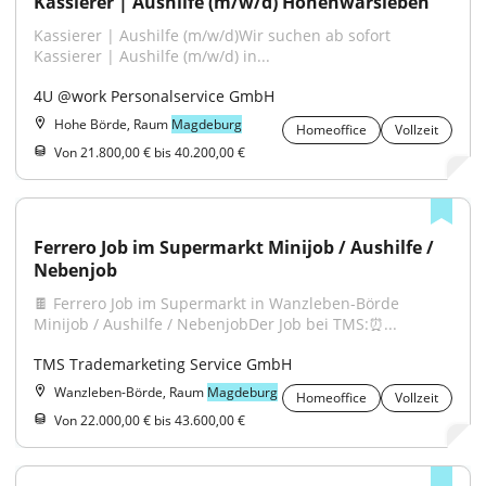
Kassierer | Aushilfe (m/w/d) Hohenwarsleben
Kassierer | Aushilfe (m/w/d)Wir suchen ab sofort 
Kassierer | Aushilfe (m/w/d) in...
4U @work Personalservice GmbH
Hohe Börde, Raum
Magdeburg
Homeoffice
Vollzeit
Von 21.800,00 € bis 40.200,00 €
Ferrero Job im Supermarkt Minijob / Aushilfe / 
Nebenjob
🍫 Ferrero Job im Supermarkt in Wanzleben-Börde 
Minijob / Aushilfe / NebenjobDer Job bei TMS:⏰...
TMS Trademarketing Service GmbH
Wanzleben-Börde, Raum
Magdeburg
Homeoffice
Vollzeit
Von 22.000,00 € bis 43.600,00 €