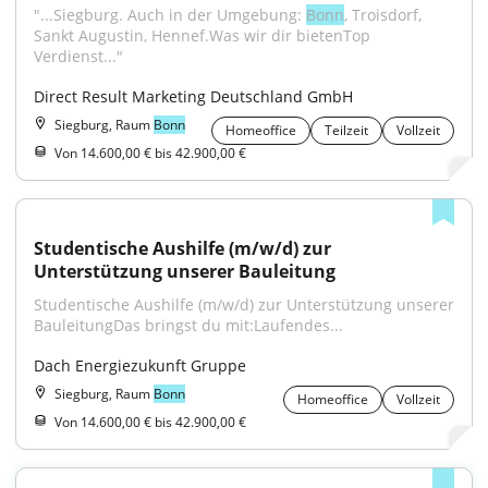
"...Siegburg. Auch in der Umgebung: 
Bonn
, Troisdorf, 
Sankt Augustin, Hennef.Was wir dir bietenTop 
Verdienst..."
Direct Result Marketing Deutschland GmbH
Siegburg, Raum
Bonn
Homeoffice
Teilzeit
Vollzeit
Von 14.600,00 € bis 42.900,00 €
Studentische Aushilfe (m/w/d) zur 
Unterstützung unserer Bauleitung
Studentische Aushilfe (m/w/d) zur Unterstützung unserer 
BauleitungDas bringst du mit:Laufendes...
Dach Energiezukunft Gruppe
Siegburg, Raum
Bonn
Homeoffice
Vollzeit
Von 14.600,00 € bis 42.900,00 €