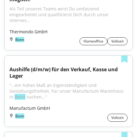
Als Teil unseres Teams wirst Du umfassend 
eingearbeitet und qualifizierst Dich durch unser 
internes...
Thermondo GmbH
Bonn
Homeoffice
Vollzeit
Aushilfe (d/m/w) für den Verkauf, Kasse und 
Lager
"...ein hohes Maß an Eigenständigkeit und 
Gestaltungsfreiheit. Für unser Manufactum Warenhaus 
in 
Bonn
 suchen..."
Manufactum GmbH
Bonn
Vollzeit