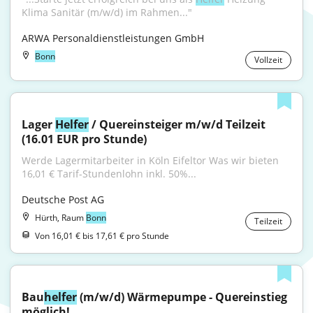
Klima Sanitär (m/w/d) im Rahmen..."
ARWA Personaldienstleistungen GmbH
Bonn
Vollzeit
Lager 
Helfer
 / Quereinsteiger m/w/d Teilzeit 
(16.01 EUR pro Stunde)
Werde Lagermitarbeiter in Köln Eifeltor Was wir bieten 
16,01 € Tarif-Stundenlohn inkl. 50%...
Deutsche Post AG
Hürth, Raum
Bonn
Teilzeit
Von 16,01 € bis 17,61 € pro Stunde
Bau
helfer
 (m/w/d) Wärmepumpe - Quereinstieg 
möglich!