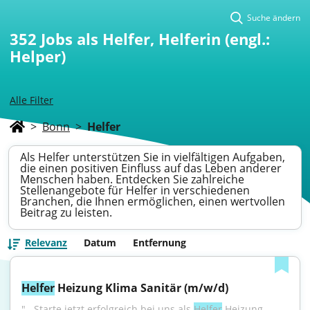
Suche ändern
352
Jobs als Helfer, Helferin (engl.:
Helper)
Alle Filter
>
Bonn
>
Helfer
Als Helfer unterstützen Sie in vielfältigen Aufgaben,
die einen positiven Einfluss auf das Leben anderer
Menschen haben. Entdecken Sie zahlreiche
Stellenangebote für Helfer in verschiedenen
Branchen, die Ihnen ermöglichen, einen wertvollen
Beitrag zu leisten.
Relevanz
Datum
Entfernung
Helfer
 Heizung Klima Sanitär (m/w/d)
"...Starte jetzt erfolgreich bei uns als 
Helfer
 Heizung 