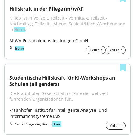
Hilfskraft in der Pflege (m/w/d)
"...Job ist in Vollzeit, Teilzeit - Vormittag, Teilzeit - 
Nachmittag, Teilzeit - Abend, Schicht/Nacht/Wochenende 
in 
Bonn
..."
ARWA Personaldienstleistungen GmbH
Bonn
Teilzeit
Vollzeit
Studentische Hilfskraft für KI-Workshops an 
Schulen (all genders)
Die Fraunhofer-Gesellschaft ist eine der weltweit 
führenden Organisationen für...
Fraunhofer-Institut für Intelligente Analyse- und 
Informationssysteme IAIS
Sankt Augustin, Raum
Bonn
Vollzeit