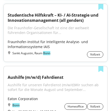
Studentische Hilfskraft – KI- / AI-Strategie und 
Innovationsmanagement (all genders)
Die Fraunhofer-Gesellschaft ist eine der weltweit 
führenden Organisationen für...
Fraunhofer-Institut für Intelligente Analyse- und 
Informationssysteme IAIS
Sankt Augustin, Raum
Bonn
Vollzeit
Aushilfe (m/w/d) Fahrdienst
Aushilfe für unseren Fahrdienst (m/w/d)Wir suchen ab 
sofort für die Monate August und September...
Eaton Corporation
Bonn
Homeoffice
Vollzeit