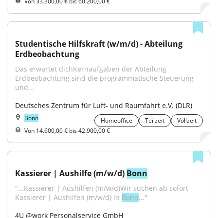
Von 33.300,00 € bis 60.200,00 €
Studentische Hilfskraft (w/m/d) - Abteilung 
Erdbeobachtung
Das erwartet dichKernaufgaben der Abteilung 
Erdbeobachtung sind die programmatische Steuerung 
und...
Deutsches Zentrum für Luft- und Raumfahrt e.V. (DLR)
Bonn
Homeoffice
Teilzeit
Vollzeit
Von 14.600,00 € bis 42.900,00 €
Kassierer | Aushilfe (m/w/d) 
Bonn
"...Kassierer | Aushilfen (m/w/d)Wir suchen ab sofort 
Kassierer | Aushilfen (m/w/d) in 
Bonn
..."
4U @work Personalservice GmbH