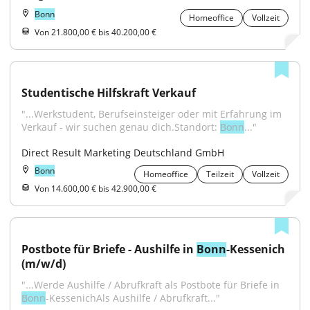
Bonn
Homeoffice
Vollzeit
Von 21.800,00 € bis 40.200,00 €
Studentische Hilfskraft Verkauf
"...Werkstudent, Berufseinsteiger oder mit Erfahrung im 
Verkauf - wir suchen genau dich.Standort: 
Bonn
..."
Direct Result Marketing Deutschland GmbH
Bonn
Homeoffice
Teilzeit
Vollzeit
Von 14.600,00 € bis 42.900,00 €
Postbote für Briefe - Aushilfe in 
Bonn
-Kessenich 
(m/w/d)
"...Werde Aushilfe / Abrufkraft als Postbote für Briefe in 
Bonn
-KessenichAls Aushilfe / Abrufkraft..."