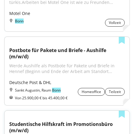
türkis.Arbeiten bei Motel One ist wie zu Freunden...
Motel One
Bonn
Vollzeit
Postbote für Pakete und Briefe - Aushilfe 
(m/w/d)
Werde Aushilfe als Postbote für Pakete und Briefe in 
Hennef (Beginn und Ende der Arbeit am Standort...
Deutsche Post & DHL
Sankt Augustin, Raum
Bonn
Homeoffice
Teilzeit
Von 25.900,00 € bis 45.400,00 €
Studentische Hilfskraft im Promotionsbüro 
(m/w/d)