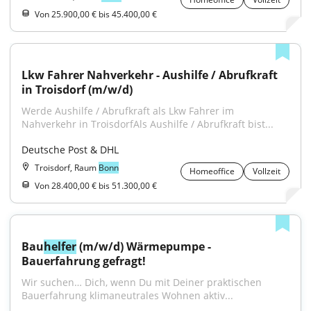
Von 25.900,00 € bis 45.400,00 €
Lkw Fahrer Nahverkehr - Aushilfe / Abrufkraft 
in Troisdorf (m/w/d)
Werde Aushilfe / Abrufkraft als Lkw Fahrer im 
Nahverkehr in TroisdorfAls Aushilfe / Abrufkraft bist...
Deutsche Post & DHL
Troisdorf, Raum
Bonn
Homeoffice
Vollzeit
Von 28.400,00 € bis 51.300,00 €
Bau
helfer
 (m/w/d) Wärmepumpe - 
Bauerfahrung gefragt!
Wir suchen… Dich, wenn Du mit Deiner praktischen 
Bauerfahrung klimaneutrales Wohnen aktiv...