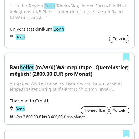
"...in der Region 
Bonn
/Rhein-Sieg. In der Focus-Klinikliste 
belegt das UKB Platz 1 unter den Universitätsklinika in 
NRW und weist..."
Universitätsklinikum 
Bonn
Bonn
Teilzeit
Bau
helfer
 (m/w/d) Wärmepumpe - Quereinstieg 
möglich! (2800.00 EUR pro Monat)
Aufgaben Als Teil unseres Teams wirst Du umfassend 
eingearbeitet und qualifizierst Dich durch unser...
Thermondo GmbH
Bonn
Homeoffice
Vollzeit
Von 2.800,00 € bis 3.600,00 € pro Monat