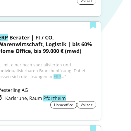
Vollzeit
ERP
 Berater | FI / CO, 
Warenwirtschaft, Logistik | bis 60% 
Home Office, bis 99.000 € (mwd)
"...mit einer hoch spezialisierten und 
individualisierbaren Branchenlösung. Dabei 
lassen sich die Lösungen in 
ERP
..."
Vesterling AG
Karlsruhe, Raum
Pforzheim
Homeoffice
Vollzeit