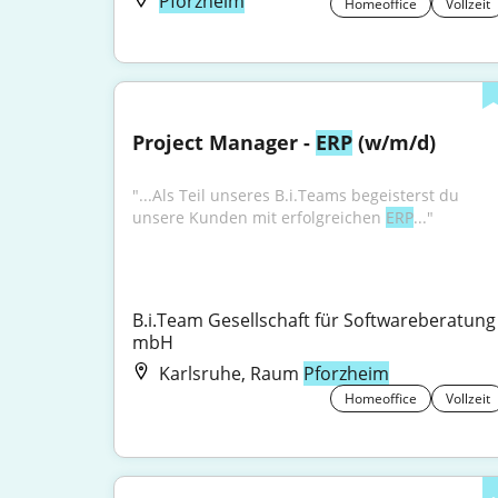
Pforzheim
Homeoffice
Vollzeit
Project Manager - 
ERP
 (w/m/d)
"...Als Teil unseres B.i.Teams begeisterst du 
unsere Kunden mit erfolgreichen 
ERP
..."
B.i.Team Gesellschaft für Softwareberatung 
mbH
Karlsruhe, Raum
Pforzheim
Homeoffice
Vollzeit