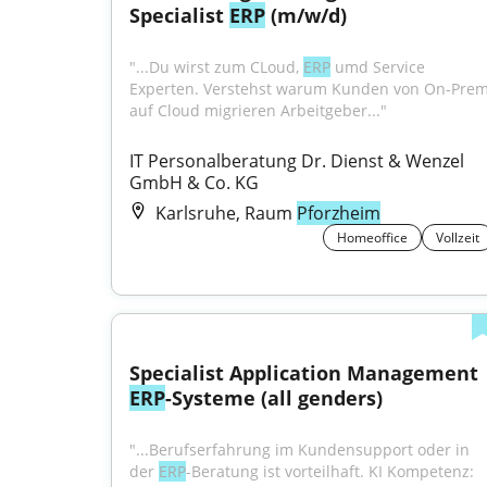
Specialist 
ERP
 (m/w/d)
"...Du wirst zum CLoud, 
ERP
 umd Service 
Experten. Verstehst warum Kunden von On-Prem
auf Cloud migrieren Arbeitgeber..."
IT Personalberatung Dr. Dienst & Wenzel 
GmbH & Co. KG
Karlsruhe, Raum
Pforzheim
Homeoffice
Vollzeit
Specialist Application Management 
ERP
-Systeme (all genders)
"...Berufserfahrung im Kundensupport oder in 
der 
ERP
-Beratung ist vorteilhaft. KI Kompetenz: 