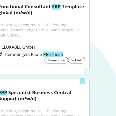
Functional Consultant 
ERP
 Template 
global (m/w/d)
Ihr Beitrag ist von zentraler Bedeutung: 
Gemeinsam mit engagierten Teams sorgen Sie 
afür, dass...
HELUKABEL GmbH
Hemmingen, Raum
Pforzheim
Homeoffice
Vollzeit
ERP
 Spezialist Business Central 
Support (m/w/d)
Ihr Beitrag ist von zentraler Bedeutung: 
Gemeinsam mit engagierten Teams sorgen Sie 