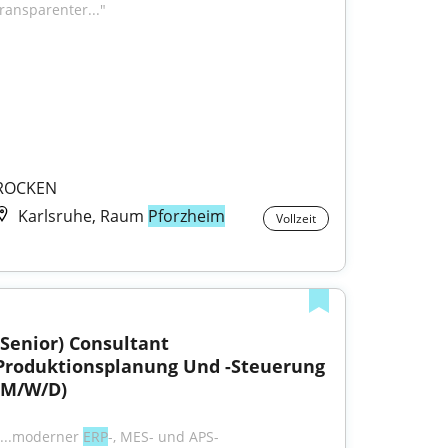
transparenter..."
ROCKEN
Karlsruhe, Raum
Pforzheim
Vollzeit
(Senior) Consultant 
Produktionsplanung Und -Steuerung 
(M/W/D)
"...moderner 
ERP
-, MES- und APS-