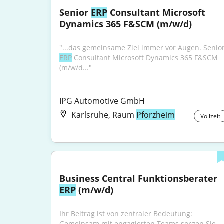
Senior 
ERP
 Consultant Microsoft 
Dynamics 365 F&SCM (m/w/d)
ERP
 Consultant Microsoft Dynamics 365 F&SCM 
(m/w/d..."
IPG Automotive GmbH
Karlsruhe, Raum
Pforzheim
Vollzeit
Business Central Funktionsberater 
ERP
 (m/w/d)
Ihr Beitrag ist von zentraler Bedeutung: 
Gemeinsam mit engagierten Teams sorgen Sie 