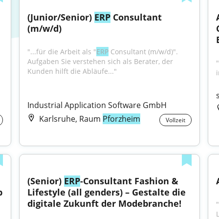
(Junior/Senior) 
ERP
 Consultant 
(m/w/d)
"...für die Arbeit als "
ERP
 Consultant (m/w/d)". 
Aufgaben Sie verstehen sich als Berater, der 
Kunden hilft die Abläufe..."
Industrial Application Software GmbH
Karlsruhe, Raum
Pforzheim
Vollzeit
(Senior) 
ERP
-Consultant Fashion & 
b
Lifestyle (all genders) – Gestalte die 
digitale Zukunft der Modebranche!