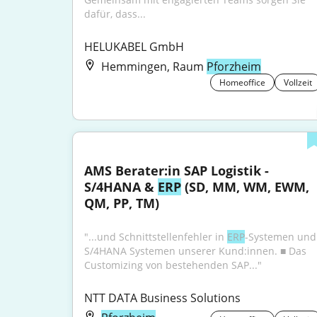
dafür, dass...
HELUKABEL GmbH
Hemmingen, Raum
Pforzheim
Homeoffice
Vollzeit
AMS Berater:in SAP Logistik - 
S/4HANA & 
ERP
 (SD, MM, WM, EWM, 
QM, PP, TM)
"...und Schnittstellenfehler in 
ERP
-Systemen und 
S/4HANA Systemen unserer Kund:innen. ■ Das 
Customizing von bestehenden SAP..."
NTT DATA Business Solutions