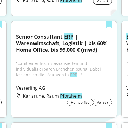
Karlsruhe, Raum
Pforzheim
Vollzeit
Senior Consultant 
ERP
 | 
Warenwirtschaft, Logistik | bis 60% 
Home Office, bis 99.000 € (mwd)
"...mit einer hoch spezialisierten und 
individualisierbaren Branchenlösung. Dabei 
lassen sich die Lösungen in 
ERP
..."
Vesterling AG
Karlsruhe, Raum
Pforzheim
Homeoffice
Vollzeit