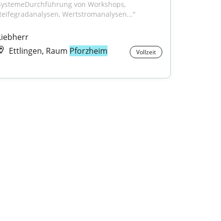
SystemeDurchführung von Workshops, 
Reifegradanalysen, Wertstromanalysen..."
Liebherr
Ettlingen, Raum
Pforzheim
Vollzeit