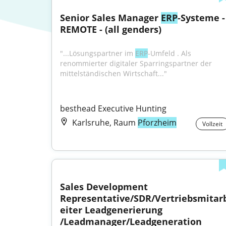
Senior Sales Manager 
ERP
-Systeme - 
REMOTE - (all genders)
"...Lösungspartner im 
ERP
-Umfeld . Als 
renommierter digitaler Sparringspartner der 
mittelständischen Wirtschaft..."
besthead Executive Hunting
Karlsruhe, Raum
Pforzheim
Vollzeit
Sales Development 
Representative/SDR/Vertriebsmitar
eiter Leadgenerierung 
/Leadmanager/Leadgeneration 