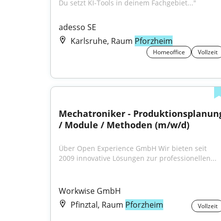
Du setzt KI-Tools in deinem Fachgebiet..."
adesso SE
Karlsruhe, Raum
Pforzheim
Homeoffice
Vollzeit
Mechatroniker - Produktionsplanung
/ Module / Methoden (m/w/d)
Über Open Experience GmbH Wir bieten seit 
2009 innovative Lösungen zur professionellen...
Workwise GmbH
Pfinztal, Raum
Pforzheim
Vollzeit