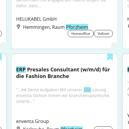
dafür, dass...
d
HELUKABEL GmbH
Hemmingen, Raum
Pforzheim
Homeoffice
Vollzeit
ERP
 Presales Consultant (w/m/d) für 
die Fashion Branche
"
"...## Deine Aufgaben Mit unserer 
ERP
-Lösung 
enventa fashion bieten wir branchenspezifische, 
smarte..."
enventa Group