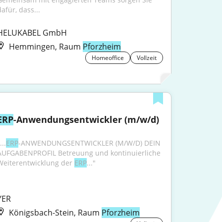
afür, dass...
HELUKABEL GmbH
Hemmingen, Raum
Pforzheim
Homeoffice
Vollzeit
ERP
-Anwendungsentwickler (m/w/d)
...
ERP
-ANWENDUNGSENTWICKLER (M/W/D) DEIN 
AUFGABENPROFIL Betreuung und kontinuierliche 
Weiterentwicklung der 
ERP
..."
YER
Königsbach-Stein, Raum
Pforzheim