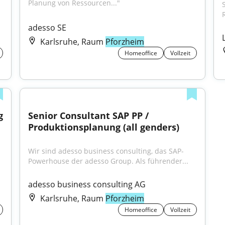
Planung von Ressourcen..."
adesso SE
Karlsruhe, Raum
Pforzheim
Homeoffice
Vollzeit
 
Senior Consultant SAP PP / 
Produktionsplanung (all genders)
Wir sind adesso business consulting, das SAP-
Powerhouse der adesso Group. Als führender...
adesso business consulting AG
Karlsruhe, Raum
Pforzheim
Homeoffice
Vollzeit