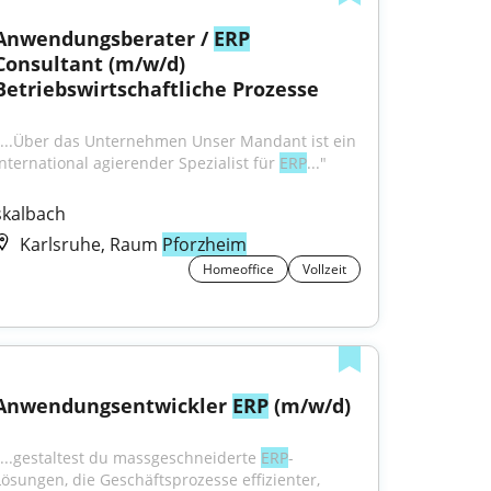
Anwendungsberater / 
ERP
Consultant (m/w/d) 
Betriebswirtschaftliche Prozesse
"...Über das Unternehmen Unser Mandant ist ein 
international agierender Spezialist für 
ERP
..."
skalbach
Karlsruhe, Raum
Pforzheim
Homeoffice
Vollzeit
Anwendungsentwickler 
ERP
 (m/w/d)
"...gestaltest du massgeschneiderte 
ERP
-
Lösungen, die Geschäftsprozesse effizienter, 