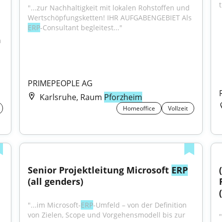
"...zur Nachhaltigkeit mit lokalen Rohstoffen und 
Wertschöpfungsketten! IHR AUFGABENGEBIET Als 
ERP
-Consultant begleitest..."
 
PRIMEPEOPLE AG
Karlsruhe, Raum
Pforzheim
Homeoffice
Vollzeit
Senior Projektleitung Microsoft 
ERP
(all genders)
"...im Microsoft-
ERP
-Umfeld – von der Definition 
von Zielen, Scope und Vorgehensmodell bis zur 