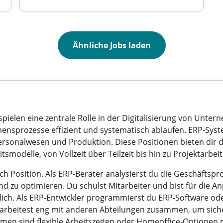
Ähnliche Jobs laden
ielen eine zentrale Rolle in der Digitalisierung von Unterne
mensprozesse effizient und systematisch ablaufen. ERP-Sys
Personalwesen und Produktion. Diese Positionen bieten dir 
itsmodelle, von Vollzeit über Teilzeit bis hin zu Projektarb
ach Position. Als ERP-Berater analysierst du die Geschäfts
 zu optimieren. Du schulst Mitarbeiter und bist für die An
h. Als ERP-Entwickler programmierst du ERP-Software oder 
rbeitest eng mit anderen Abteilungen zusammen, um siche
ehmen sind flexible Arbeitszeiten oder Homeoffice-Optionen 