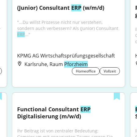
(Junior) Consultant 
ERP
 (w/m/d)
"...Du willst Prozesse nicht nur verstehen, 
sondern auch verbessern? Als (Junior) Consultant 
"...das gemeinsame Ziel immer vor Augen. Senior 
ERP
..."
d
KPMG AG Wirtschaftsprüfungsgesellschaft
Karlsruhe, Raum
Pforzheim
Homeoffice
Vollzeit
Functional Consultant 
ERP
Digitalisierung (m/w/d)
Ihr Beitrag ist von zentraler Bedeutung: 
Gemeinsam mit engagierten Teams sorgen Sie 